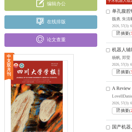
手术机器人临
编辑办公
单孔腹腔
魏勇
朱清
,
在线排版
2026, 57(3): 
摘要
(
论文查重
机器人辅
中
杨帆
郑莹
,
文
2026, 57(3): 
双
月
摘要
(
刊
A Review 
LovellDanie
2026, 57(3): 
摘要
(
国产机器