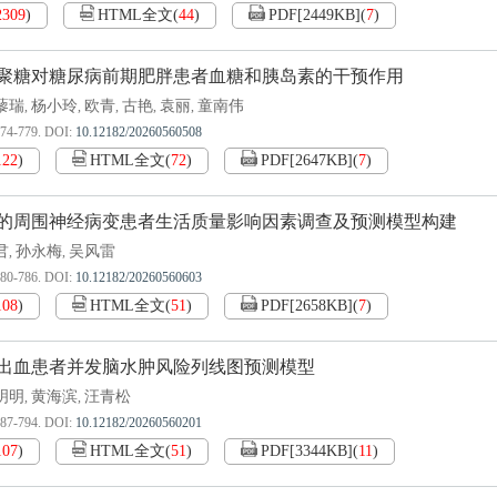
2309
)
HTML全文
(
44
)
PDF[
2449KB
]
(
7
)
聚糖对糖尿病前期肥胖患者血糖和胰岛素的干预作用
藜瑞
杨小玲
欧青
古艳
袁丽
童南伟
,
,
,
,
,
774-779.
DOI:
10.12182/20260560508
122
)
HTML全文
(
72
)
PDF[
2647KB
]
(
7
)
的周围神经病变患者生活质量影响因素调查及预测模型构建
君
孙永梅
吴风雷
,
,
780-786.
DOI:
10.12182/20260560603
108
)
HTML全文
(
51
)
PDF[
2658KB
]
(
7
)
出血患者并发脑水肿风险列线图预测模型
明明
黄海滨
汪青松
,
,
787-794.
DOI:
10.12182/20260560201
107
)
HTML全文
(
51
)
PDF[
3344KB
]
(
11
)