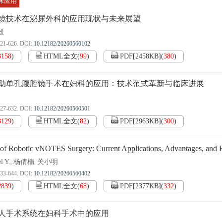
床应用
镜技术在泌尿外科的应用现状与未来展望
毅
621-626.
DOI:
10.12182/20260560102
3158
)
HTML全文
(
99
)
PDF[
2458KB
]
(
380
)
助单孔腹腔镜手术在妇科的应用：技术范式革新与临床进展
627-632.
DOI:
10.12182/20260560501
3129
)
HTML全文
(
82
)
PDF[
2963KB
]
(
300
)
of Robotic vNOTES Surgery: Current Applications, Advantages, and F
l Y.
杨倩楠
关小明
,
,
633-644.
DOI:
10.12182/20260560402
2839
)
HTML全文
(
68
)
PDF[
2377KB
]
(
332
)
人手术系统在妇科手术中的应用