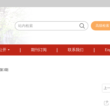
高级检索
公开
期刊订阅
联系我们
Eng
 第3期
上