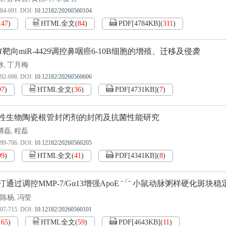
684-691.
DOI:
10.12182/20260560104
147
)
HTML全文
(
84
)
PDF[
4784KB
]
(
311
)
1
靶向miR-4429调控鼻咽癌6-10B细胞的增殖、迁移及侵袭
冰
丁月梅
,
692-698.
DOI:
10.12182/20260560606
97
)
HTML全文
(
36
)
PDF[
4731KB
]
(
7
)
性生物陶瓷根管封闭剂的封闭及抗菌性能研究
博磊
程磊
,
699-706.
DOI:
10.12182/20260560205
99
)
HTML全文
(
41
)
PDF[
4341KB
]
(
8
)
－/－
通过调控MMP-7/Gα13增强ApoE
小鼠动脉粥样硬化斑块稳
陈杨
冯莹
,
707-715.
DOI:
10.12182/20260560101
165
)
HTML全文
(
59
)
PDF[
4643KB
]
(
11
)