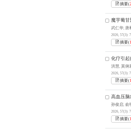
摘要
(
魔芋葡甘
武仁华
唐
,
2026, 57(3): 
摘要
(
化疗引起
洪慧
莫俐
,
2026, 57(3): 
摘要
(
高血压脑
孙俊启
俞
,
2026, 57(3): 
摘要
(