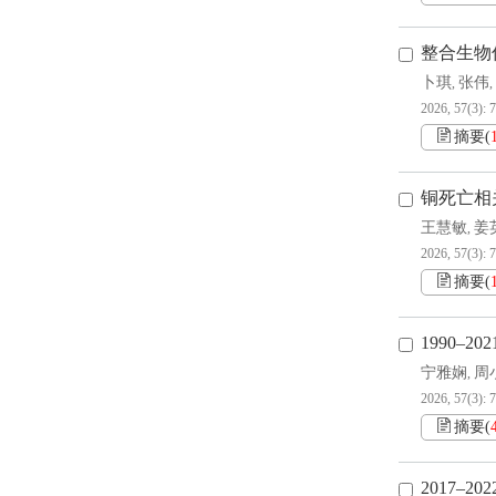
整合生物
卜琪
张伟
,
,
2026, 57(3): 
摘要
(
铜死亡相
王慧敏
姜
,
2026, 57(3): 
摘要
(
1990
宁雅娴
周
,
2026, 57(3): 
摘要
(
2017