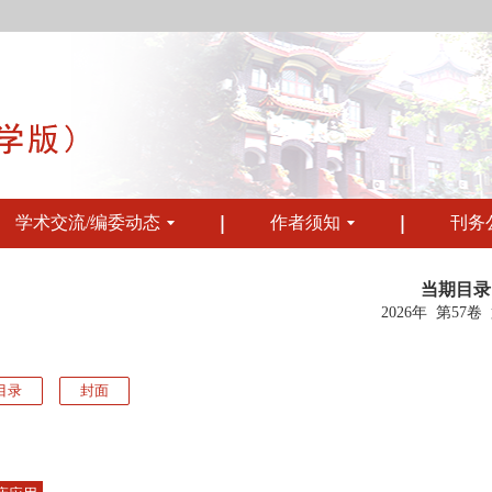
学术交流/编委动态
作者须知
刊务
当期目录
2026年 第57卷
目录
封面