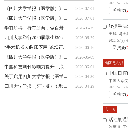
2026, 57(3): 
《四川大学学报（医学版）》印刷服务采购项目比选公示
2026-07-01
摘要
(
《四川大学学报（医学版）》编辑部紧急声明
2026-07-01
旋提手法
学有所得，行有所向，做百卅川大的薪火赓续者 ——校长汪劲松在四川大学2026届学生毕业典礼上的讲话
2026-06-29
王旭
冯天
,
四川大学举行2026届学生毕业典礼暨学位授予仪式
2026-06-29
2026, 57(3): 
“手术机器人临床应用”论坛正式发布
2026-06-16
摘要
(
《四川大学学报（医学版）》2026年编委会会议举行
2026-06-09
指南与共识
中国科技期刊影响力提升，底气何来？（创新谈）
2026-06-01
中国口腔
关于启用四川大学学报（医学版）新投审稿系统的通知
2026-04-30
中国大众
四川大学学报（医学版）实验医学前沿技术专题发布会暨重点专题及指南共识组稿会举行
2026-04-29
2026, 57(3): 
摘要
(
论 著
活性氧通
刘军
叶玉
,