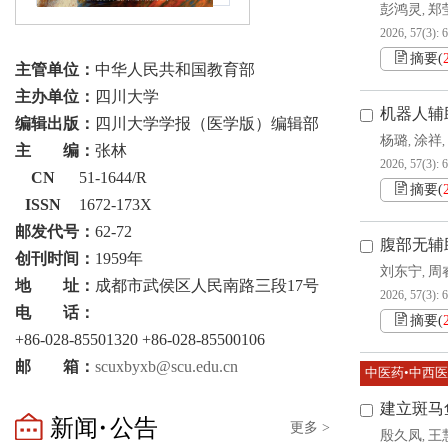
彭鸿灵
郑
,
2026, 57(3): 
摘要
(
主管单位：
中华人民共和国教育部
主办单位：
四川大学
机器人辅
编辑出版：
四川大学学报（医学版）编辑部
杨璐
涂祥
,
,
主 编：
张林
2026, 57(3): 
CN
51-1644/R
摘要
(
ISSN
1672-173X
邮发代号：
62-72
腹部无辅
创刊时间：
1959年
刘东宁
周
,
地 址：
成都市武侯区人民南路三段17号
2026, 57(3): 
电 话：
摘要
(
+86-028-85501320 +86-028-85500106
邮 箱：
scuxbyxb@scu.edu.cn
中医药•中西
建立斑马
新闻·公告
更多 >
殷久凤
王
,