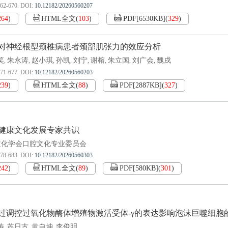
662-670.
DOI:
10.12182/20260560207
264
)
HTML全文
(
103
)
PDF[
6530KB
]
(
329
)
对神经根型颈椎病患者颈部肌张力的效应分析
笑
朱永涛
赵小琪
孙凯
刘宁
谢榕
朱立国
刘广会
魏戌
,
,
,
,
,
,
,
,
671-677.
DOI:
10.12182/20260560203
239
)
HTML全文
(
88
)
PDF[
2887KB
]
(
327
)
健康文化发展专家共识
文化学会口腔文化专业委员会
678-683.
DOI:
10.12182/20260560303
242
)
HTML全文
(
89
)
PDF[
580KB
]
(
301
)
过调控过氧化物酶体增殖物激活受体-γ的表达影响泡沫巨噬细胞
涛
苏日古
黄自坤
李俊明
,
,
,