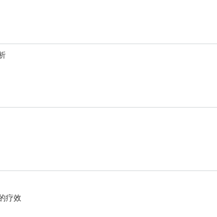
析
的疗效