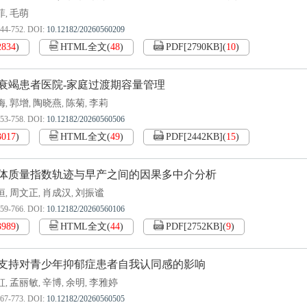
菲
毛萌
,
744-752.
DOI:
10.12182/20260560209
2834
)
HTML全文
(
48
)
PDF[
2790KB
]
(
10
)
衰竭患者医院-家庭过渡期容量管理
梅
郭增
陶晓燕
陈菊
李莉
,
,
,
,
753-758.
DOI:
10.12182/20260560506
3017
)
HTML全文
(
49
)
PDF[
2442KB
]
(
15
)
体质量指数轨迹与早产之间的因果多中介分析
恒
周文正
肖成汉
刘振谧
,
,
,
759-766.
DOI:
10.12182/20260560106
3989
)
HTML全文
(
44
)
PDF[
2752KB
]
(
9
)
支持对青少年抑郁症患者自我认同感的影响
虹
孟丽敏
辛博
余明
李雅婷
,
,
,
,
767-773.
DOI:
10.12182/20260560505