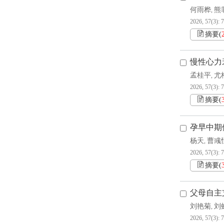
何雨桦
熊
,
2026, 57(3): 
摘要
(
慢性心力
孟桂平
尤
,
2026, 57(3): 
摘要
(
孕早中期
杨天
曹彧
,
2026, 57(3): 
摘要
(
父母自主
刘艳菊
刘
,
2026, 57(3): 