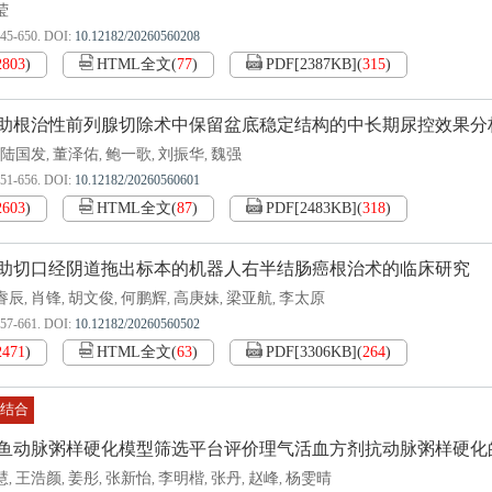
莹
645-650.
DOI:
10.12182/20260560208
2803
)
HTML全文
(
77
)
PDF[
2387KB
]
(
315
)
助根治性前列腺切除术中保留盆底稳定结构的中长期尿控效果分
陆国发
董泽佑
鲍一歌
刘振华
魏强
,
,
,
,
651-656.
DOI:
10.12182/20260560601
2603
)
HTML全文
(
87
)
PDF[
2483KB
]
(
318
)
助切口经阴道拖出标本的机器人右半结肠癌根治术的临床研究
睿辰
肖锋
胡文俊
何鹏辉
高庚妹
梁亚航
李太原
,
,
,
,
,
,
657-661.
DOI:
10.12182/20260560502
2471
)
HTML全文
(
63
)
PDF[
3306KB
]
(
264
)
医结合
鱼动脉粥样硬化模型筛选平台评价理气活血方剂抗动脉粥样硬化
慧
王浩颜
姜彤
张新怡
李明楷
张丹
赵峰
杨雯晴
,
,
,
,
,
,
,