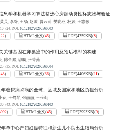
信息学和机器学习算法筛选心房颤动炎性标志物与验证
黄英
李铮
王杨
赵璇
贾云莉
樊晓燕
杨媛
王志敏
,
,
,
,
,
,
,
716-724.
DOI:
10.12182/20260560503
122
)
HTML全文
(
45
)
PDF[
4759KB
]
(
8
)
关关键基因在卵巢癌中的作用及预后模型的构建
英
陈金鑫
穆鹏
张菁茹
,
,
,
725-735.
DOI:
10.12182/20260560504
143
)
HTML全文
(
36
)
PDF[
4406KB
]
(
11
)
–2021年糖尿病肾病的全球、区域及国家和地区负担分析
小春
王勾琴
张丽丽
王俭勤
,
,
,
736-743.
DOI:
10.12182/20260560103
4092
)
HTML全文
(
45
)
PDF[
2993KB
]
(
9
)
–2022年单中心产妇妊娠特征和新生儿不良出生结局分析