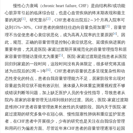
慢性心力衰竭（chronic heart failure, CHF）是由结构和/或功能
心脏异常引起的临床综合征，也是心血管疾病的终末期表现和最主
[
1
]
[
2
]
要的死因
。研究显示
，CHF患者在出院后2～3个月再入院率可
[
3
]
达到15%~30%。CHF患者的病情往往趋向容量负荷加重
，容量管
[
4
]
理不当促使患者心衰症状恶化，成为高再入院率的主要原因
。因
此，规范、正确的容量管理是控制心衰症状恶化、延缓疾病进展的
重要举措，尤其是医院-家庭过渡期开展规范化的容量管理指导和居
[
5
]
家容量管理随访显得尤为重要
。医院-家庭过渡期是指患者从医院
回归到家庭的一段时间，这段时间没有具体限定，很多研究将其描
[
6
]
述为出院后的2周～1年
。CHF患者的容量状态多呈现复杂性和动
态性变化的特点，患者自我容量管理能力不足，居家阶段常出现对
容量超负荷症状不能有效识别、液体摄入和体重监测重视程度不够
或错误判断等问题，加上缺乏医护人员的专业性指导，导致患者从
院内-居家的容量管理无法得到很好的过渡。因此，医院-家庭过渡期
是维持CHF患者容量管理效果长效性的关键阶段。国内关于医院-家
庭过渡期的研究多集中在冠心病、慢性阻塞性肺病和重症监护室患
者，在CHF患者中开展很少，少有的研究也是关注在自我综合管理
和用药行为偏差方面。尽管近年来CHF患者的容量管理逐渐引起国