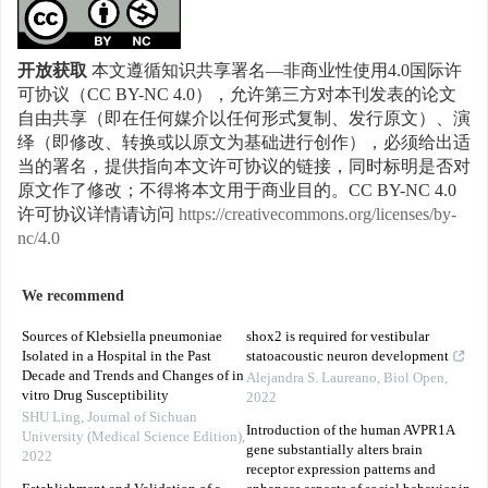
开放获取
本文遵循知识共享署名—非商业性使用4.0国际许
可协议（CC BY-NC 4.0），允许第三方对本刊发表的论文
自由共享（即在任何媒介以任何形式复制、发行原文）、演
绎（即修改、转换或以原文为基础进行创作），必须给出适
当的署名，提供指向本文许可协议的链接，同时标明是否对
原文作了修改；不得将本文用于商业目的。CC BY-NC 4.0
许可协议详情请访问
https://creativecommons.org/licenses/by-
nc/4.0
We recommend
Sources of Klebsiella pneumoniae
shox2 is required for vestibular
Isolated in a Hospital in the Past
statoacoustic neuron development
Decade and Trends and Changes of in
Alejandra S. Laureano
,
Biol Open
,
vitro Drug Susceptibility
2022
SHU Ling
,
Journal of Sichuan
Introduction of the human AVPR1A
University (Medical Science Edition)
,
gene substantially alters brain
2022
receptor expression patterns and