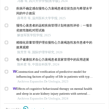
冯春 等, 四川大学学报(医学版), 2024
疾病不确定感在慢性心力衰竭患者症状负担与希望水平
间的中介效应
薛琴丹 等, 温州医科大学学报, 2025
慢性心衰患者的远程疾病管理计划有效性评价：一项非
劣效性随机对照试验
解放军医学院学报, 2025
精细化容量管理护理在慢性心力衰竭急性发作患者中的
效果观察
陈芳芳 等, 国际护理学研究, 2026
电子健康技术在心力衰竭患者居家管理中的应用进展
陈科君 等, 中国全科医学, 2024
Construction and verification of predictive model for
influencing factors of quality of life in patients with type
2 diabetic nephropathy: a hospital-based retrospective
Archivos Espanoles De Urologia, 2023
study
Effects of cognitive behavioural therapy on mental health
and sleep in acute kidney injury patients with ureteral
calculi in the emergency department: a retrospective study
Archivos Espanoles De Urologia, 2024