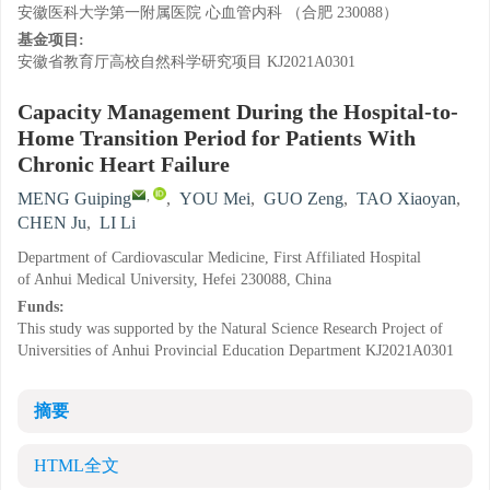
安徽医科大学第一附属医院 心血管内科 （合肥 230088）
基金项目:
安徽省教育厅高校自然科学研究项目
KJ2021A0301
Capacity Management During the Hospital-to-
Home Transition Period for Patients With
Chronic Heart Failure
,
MENG Guiping
,
YOU Mei
,
GUO Zeng
,
TAO Xiaoyan
,
CHEN Ju
,
LI Li
Department of Cardiovascular Medicine, First Affiliated Hospital
of Anhui Medical University, Hefei 230088, China
Funds:
This study was supported by the Natural Science Research Project of
Universities of Anhui Provincial Education Department
KJ2021A0301
摘要
HTML全文