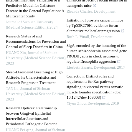
Establishment and Validation of a
enhances aspects of social behavior in
Predictive Model for Gallstone
transgenic mice
Disease in the General Population: A
Rhonda Charles
,
Development
Multicenter Study
Initiation of prostate cancer in mice
Journal of Sichuan University
by Tp53R270H: evidence for an
(Medical Science Edition)
,
2024
alternative molecular progression
Research Status of and
Ruth L. Vinall
,
Development
Recommendations for Prevention and
SlgA, encoded by the homolog of the
Control of Sleep Disorders in China
human schizophrenia-associated gene
HUANG Xin
,
Journal of Sichuan
PRODH , acts in clock neurons to
University (Medical Science Edition)
,
regulate Drosophila aggression
2023
Liesbeth Zwarts
,
Development
,
2017
Sleep-Disordered Breathing at High
Correction: Distinct roles and
Altitude: Its Characteristics and
requirements for Ras pathway
Research Progress in Treatment
signaling in visceral versus somatic
TAN Lu
,
Journal of Sichuan
muscle founder specification (doi:
University (Medical Science Edition)
,
10.1242/dev.169003)
2023
Yiyun Zhou
,
Development
,
2019
Research Updates: Relationship
between Gingival Epithelial
Intercellular Junctions and
Periodontal Pathogenic Bacteria
HUANG Pei-qing
,
Journal of Sichuan