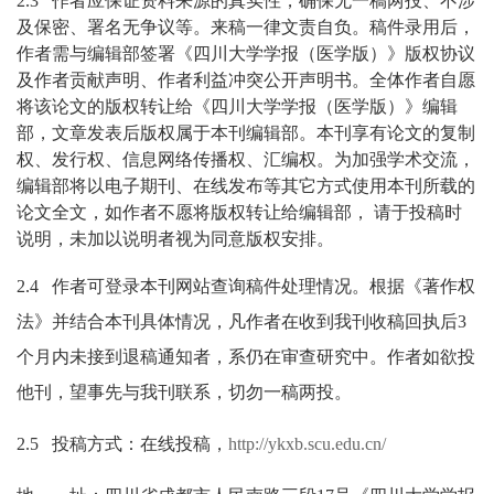
2.3 作者应保证资料来源的真实性，确保无一稿两投、不涉
及保密、署名无争议等。来稿一律文责自负。稿件录用后，
作者需与编辑部签署《四川大学学报（医学版）》版权协议
及作者贡献声明、作者利益冲突公开声明书。全体作者自愿
将该论文的版权转让给《四川大学学报（医学版）》编辑
部，文章发表后版权属于本刊编辑部。本刊享有论文的复制
权、发行权、信息网络传播权、汇编权。为加强学术交流，
编辑部将以电子期刊、在线发布等其它方式使用本刊所载的
论文全文，如作者不愿将版权转让给编辑部， 请于投稿时
说明，未加以说明者视为同意版权安
排。
2.4 作者可登录本刊网站查询稿件处理情况。根据《著作权
法》并结合本刊具体情况，凡作者在收到我刊收稿回执后3
个月内未接到退稿通知者，系仍在审查研究中。作者如欲投
他刊，望事先与我刊联系，切勿一稿两投。
2.5 投稿方式：在线投稿，
http://ykxb.scu.edu.cn/