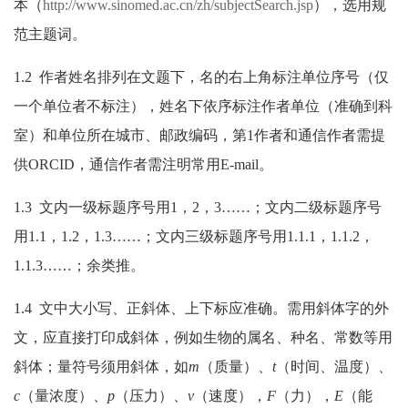
本（
http://www.sinomed.ac.cn/zh/subjectSearch.jsp
），选用规
范主题词。
1.2 作者姓名排列在文题下，名的右上角标注单位序号（仅
一个单位者不标注），姓名下依序标注作者单位（准确到科
室）和单位所在城市、邮政编码，
第
1
作者和通信作者需提
供
ORCID
，
通信作者需注明常用E-mail。
1.3 文内一级标题序号用1，2，3……；文内二级标题序号
用1.1，1.2，1.3……；文内三级标题序号用1.1.1，1.1.2，
1.1.3……；余类推。
1.4 文中大小写、正斜体、上下标应准确。需用斜体字的外
文，应直接打印成斜体，例如生物的属名、种名、常数等用
斜体；量符号须用斜体，如
m
（质量）、
t
（时间、温度）、
c
（量浓度）、
p
（压力）、
v
（速度），
F
（力），
E
（能