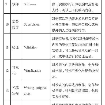
9
软件
Software
序，实施执行计算机编码及算法
支持，测试已有的编码内容。
对研究活动的策划和执行负监督
监督
10
Supervision
和领导责任，包括来自核心成员
指导
以外的人员提供的指导。
对研究结果
/实验和其他研究输出
内容的整体可复制/重现性进行核
11
验证
Validation
实验证，可以是验证活动的一部
分，或单独进行的验证活动。
对发表的内容进行制作、创作和
/
可视
12
Visualization
或呈现，特指可视化呈现/数据展
化
示。
对发表的内容进行制作、创作和
/
初稿
Writing--original
13
或呈现，特别是初稿撰写，包括
写作
draft
实质性翻译。