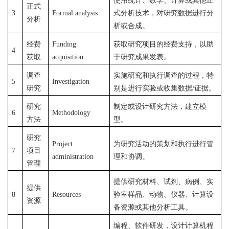
使用统计、数学、计算或其他正
正式
3
Formal analysis
式分析技术，对研究数据进行分
分析
析或合成。
经费
Funding
获取研究项目的经费支持，以助
4
获取
acquisition
于研究成果发表。
调查
实施研究和执行调查的过程，特
5
Investigation
研究
别是进行实验或收集数据
/证据。
研究
制定或设计研究方法，建立模
6
Methodology
方法
型。
研究
Project
为研究活动的策划和执行进行管
7
项目
administration
理和协调。
管理
提供研究材料、试剂、病例、实
提供
8
Resources
验室样品、动物、仪器、计算设
资源
备资源或其他分析工具。
编程、软件研发，设计计算机程