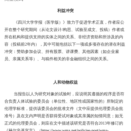
利益冲突
《四川大学学报（医学版）》致力于促进学术正直，作者应公
开在整个研究期间（从论文设计
/构思、试验至成文、投稿）作者或
所在机构和提供支持的实体之间的关系、非经济资助和所涉及的内
容（投稿前2年内），其中可能包括以下一项或多项存在的潜在利益
冲突：赞助参加会议、持有股票、讲课费、其他因素（如企业雇
员、亲属关系等）、与稿件相关的非金融组织之间的关系。
人和动物权益
当报告以人为研究对象的试验时，应说明其遵循的程序是否符
合负责人体试验的委员会（单位性、地区性或国家性的）所制定的
伦理学标准，提供该委员会的批准文件（文中应提供伦理委员会批
准号）及在文内声明是否获得受试对象或其亲属的知情同意；如无
正式的伦理委员会，则应在文中描述该研究是否符合
2013年修订的
《赫尔辛基宣言》（
https://www.wma.net/policies-post/wma-