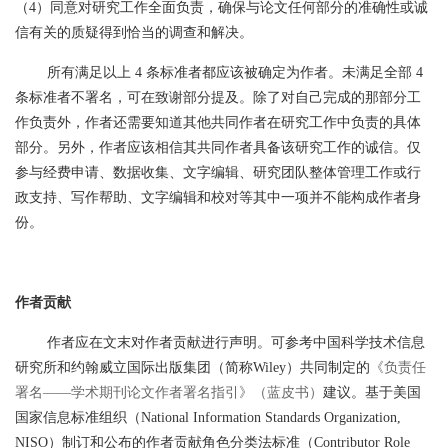
（
4）同意对研究工作全面负责，确保与论文任何部分的准确性或诚
信有关的质疑得到恰当的调查和解决。
所有满足以上
4 条标准者都应该被确定为作者。未满足全部 4
条标准者不署名，可在致谢部分提及。除了对自己完成的那部分工
作负责外，作者还需要知道其他共同作者在研究工作中负责的具体
部分。另外，作者应该相信其共同作者具备该研究工作的诚信。仅
参与经费申请、数据收集、文字编辑、研究团队整体管理工作或行
政支持、写作帮助、文字编辑和校对等其中一项并不能构成作者身
份。
作者贡献
作者应在文末对作者贡献进行声明。可参考
中国科学技术信息
研究所和约翰威立国际出版集团（简称
Wiley）共同制定的
《负责任
署名——学术期刊论文作者署名指引》（蓝皮书）
建议。
基于美国
国家信息标准组织（
National Information Standards Organization,
NISO）制订和公布的作者贡献角色分类法标准（Contributor Role