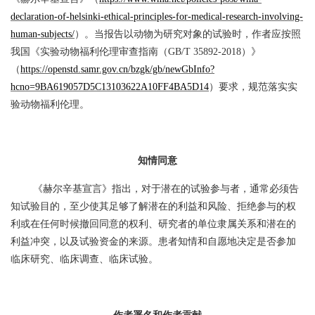
declaration-of-helsinki-ethical-principles-for-medical-research-involving-
human-subjects/
）。当报告以动物为研究对象的试验时，作者应按照
我国《实验动物福利伦理审查指南（
GB/T 35892-2018）》
（
https://openstd.samr.gov.cn/bzgk/gb/newGbInfo?
hcno=9BA619057D5C13103622A10FF4BA5D14
）要求，规范落实实
验动物福利伦理。
知情同意
《赫尔辛基宣言》指出，对于潜在的试验参与者，通常必须告
知试验目的，至少使其足够了解潜在的利益和风险、拒绝参与的权
利或在任何时候撤回同意的权利、研究者的单位隶属关系和潜在的
利益冲突，以及试验资金的来源。患者知情和自愿地决定是否参加
临床研究、临床调查、临床试验。