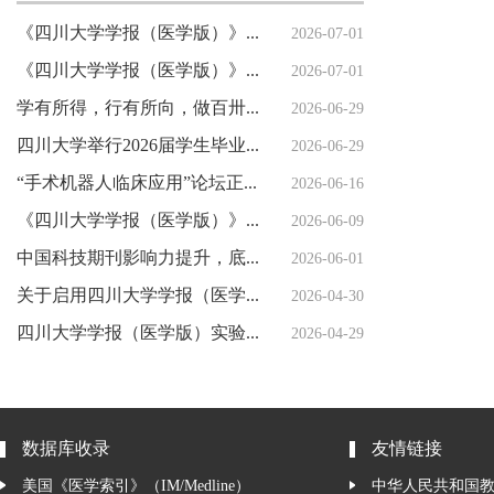
《四川大学学报（医学版）》印刷服务采购项目比选公示
2026-07-01
《四川大学学报（医学版）》编辑部紧急声明
2026-07-01
学有所得，行有所向，做百卅川大的薪火赓续者 ——校长汪劲松在四川大学2026届学生毕业典礼上的讲话
2026-06-29
四川大学举行2026届学生毕业典礼暨学位授予仪式
2026-06-29
“手术机器人临床应用”论坛正式发布
2026-06-16
《四川大学学报（医学版）》2026年编委会会议举行
2026-06-09
中国科技期刊影响力提升，底气何来？（创新谈）
2026-06-01
关于启用四川大学学报（医学版）新投审稿系统的通知
2026-04-30
四川大学学报（医学版）实验医学前沿技术专题发布会暨重点专题及指南共识组稿会举行
2026-04-29
数据库收录
友情链接
美国《医学索引》（IM/Medline）
中华人民共和国