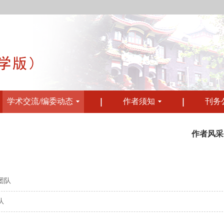
学术交流/编委动态
作者须知
刊务
作者风采
团队
队