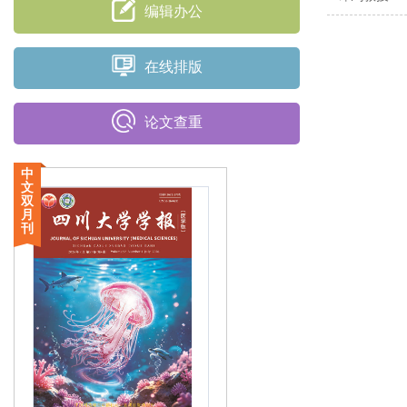
编辑办公
在线排版
论文查重
中
文
双
月
刊