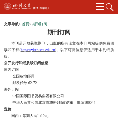
文章导航
>
首页
>
期刊订阅
期刊订阅
本刊是开放获取期刊，出版的所有论文在本刊网站提供免费阅
读和下载
(
https://ykxb.scu.edu.cn
)
。以下订阅信息仅适用于本刊纸质
版。
公开发行和纸质版订阅信息
国内订阅
全国各地邮局
邮发代号
62-72
海外订阅
中国国际图书贸易
集团
有限公司
中华人民共和国北京市
399号邮政信箱
，邮编
100044
定价
国内：每期人民币
1
0
元。