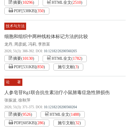
摘要
(
10296
)
HTML全文
(
2510
)
PDF[
538KB
]
(
350
)
技术与方法
细胞和组织中两种线粒体标记方法的比较
龙丹
周彦妮
冯莉
李胜富
,
,
,
2020, 51(3): 388-392.
DOI:
10.12182/20200560205
摘要
(
10130
)
HTML全文
(
1782
)
PDF[
531KB
]
(
850
)
施引文献
(
3
)
论 著
人参皂苷Rg1联合抗生素治疗小鼠脓毒症急性肺损伤
张振波
徐秋萍
,
2020, 51(3): 371-375.
DOI:
10.12182/20200560204
摘要
(
9526
)
HTML全文
(
1488
)
PDF[
605KB
]
(
286
)
施引文献
(
32
)