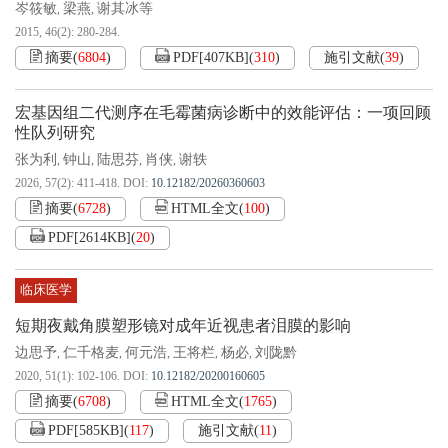
岑筱敏
梁燕
谢其冰等
,
,
2015, 46(2): 280-284.
摘要
(
6804
)
PDF[
407KB
]
(
310
)
施引文献
(
39
)
宏基因组二代测序在毛霉菌病诊断中的效能评估：一项回顾
性队列研究
张为利
钟山
陆思芬
肖侠
谢轶
,
,
,
,
2026, 57(2): 411-418.
DOI:
10.12182/20260360603
摘要
(
6728
)
HTML全文
(
100
)
PDF[
2614KB
]
(
20
)
临床医学
短期夜戴角膜塑形镜对成年近视患者泪膜的影响
边思予
仁千格麦
何元浩
王将栏
杨必
刘陇黔
,
,
,
,
,
2020, 51(1): 102-106.
DOI:
10.12182/20200160605
摘要
(
6708
)
HTML全文
(
1765
)
PDF[
585KB
]
(
117
)
施引文献
(
11
)