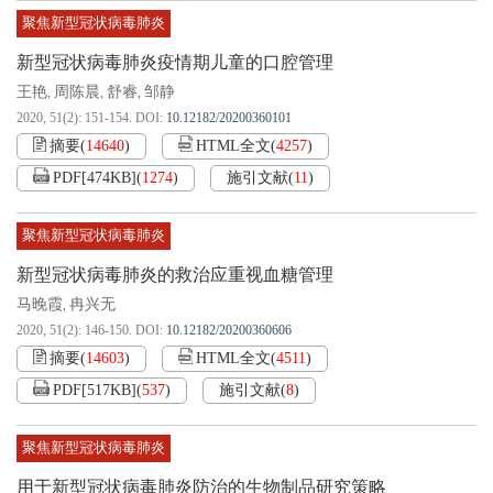
聚焦新型冠状病毒肺炎
新型冠状病毒肺炎疫情期儿童的口腔管理
王艳
周陈晨
舒睿
邹静
,
,
,
2020, 51(2): 151-154.
DOI:
10.12182/20200360101
摘要
(
14640
)
HTML全文
(
4257
)
PDF[
474KB
]
(
1274
)
施引文献
(
11
)
聚焦新型冠状病毒肺炎
新型冠状病毒肺炎的救治应重视血糖管理
马晚霞
冉兴无
,
2020, 51(2): 146-150.
DOI:
10.12182/20200360606
摘要
(
14603
)
HTML全文
(
4511
)
PDF[
517KB
]
(
537
)
施引文献
(
8
)
聚焦新型冠状病毒肺炎
用于新型冠状病毒肺炎防治的生物制品研究策略