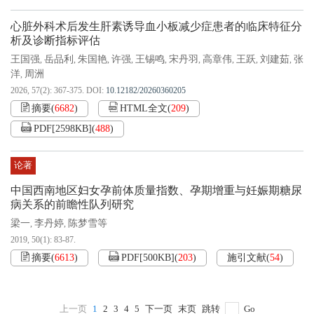
心脏外科术后发生肝素诱导血小板减少症患者的临床特征分
析及诊断指标评估
王国强
岳品利
朱国艳
许强
王锡鸣
宋丹羽
高章伟
王跃
刘建茹
张
,
,
,
,
,
,
,
,
,
洋
周洲
,
2026, 57(2): 367-375.
DOI:
10.12182/20260360205
摘要
(
6682
)
HTML全文
(
209
)
PDF[
2598KB
]
(
488
)
论著
中国西南地区妇女孕前体质量指数、孕期增重与妊娠期糖尿
病关系的前瞻性队列研究
梁一
李丹婷
陈梦雪等
,
,
2019, 50(1): 83-87.
摘要
(
6613
)
PDF[
500KB
]
(
203
)
施引文献
(
54
)
上一页
1
2
3
4
5
下一页
末页
跳转
Go