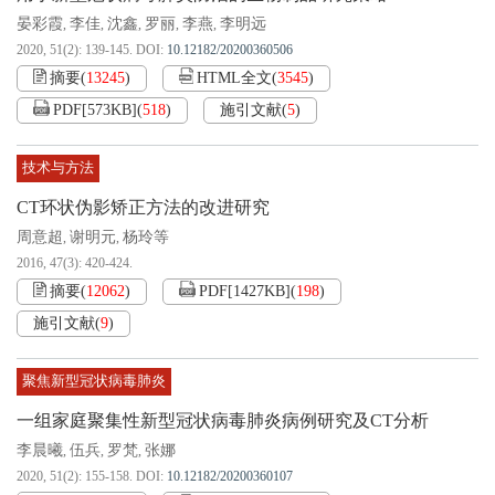
晏彩霞
李佳
沈鑫
罗丽
李燕
李明远
,
,
,
,
,
2020, 51(2): 139-145.
DOI:
10.12182/20200360506
摘要
(
13245
)
HTML全文
(
3545
)
PDF[
573KB
]
(
518
)
施引文献
(
5
)
技术与方法
CT环状伪影矫正方法的改进研究
周意超
谢明元
杨玲等
,
,
2016, 47(3): 420-424.
摘要
(
12062
)
PDF[
1427KB
]
(
198
)
施引文献
(
9
)
聚焦新型冠状病毒肺炎
一组家庭聚集性新型冠状病毒肺炎病例研究及CT分析
李晨曦
伍兵
罗梵
张娜
,
,
,
2020, 51(2): 155-158.
DOI:
10.12182/20200360107