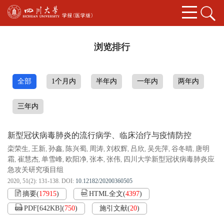
浏览排行
全部
1个月内
半年内
一年内
两年内
三年内
新型冠状病毒肺炎的流行病学、临床治疗与疫情防控
栾荣生
王新
孙鑫
陈兴蜀
周涛
刘权辉
吕欣
吴先萍
谷冬晴
唐明
,
,
,
,
,
,
,
,
,
霜
崔慧杰
单雪峰
欧阳净
张本
张伟
四川大学新型冠状病毒肺炎应
,
,
,
,
,
,
急攻关研究项目组
2020, 51(2): 131-138.
DOI:
10.12182/20200360505
摘要
(
17915
)
HTML全文
(
4397
)
PDF[
642KB
]
(
750
)
施引文献
(
20
)