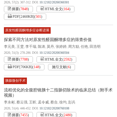
2026, 57(2): 307-312.
DOI:
10.12182/20260360301
摘要
(
7848
)
HTML全文
(
164
)
PDF[
2460KB
]
(
501
)
原发性醛固酮增多症诊断进展
探索不同方法对原发性醛固酮增多症的筛查价值
李元美
王雯
李千瑞
陈涛
莫丹
张婷婷
周方励
任艳
田浩明
,
,
,
,
,
,
,
,
2020, 51(3): 278-286.
DOI:
10.12182/20200360504
摘要
(
7708
)
HTML全文
(
2592
)
PDF[
706KB
]
(
148
)
施引文献
(
6
)
胰腺微创手术
流程优化的全腹腔镜胰十二指肠切除术的临床总结（附手术
视频）
李永彬
蔡云强
王昕
孟令威
蔡合
徐均
彭兵
,
,
,
,
,
,
2020, 51(4): 446-452.
DOI:
10.12182/20200760108
摘要
(
7455
)
HTML全文
(
2480
)