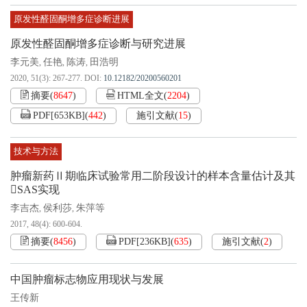
原发性醛固酮增多症诊断进展
原发性醛固酮增多症诊断与研究进展
李元美
任艳
陈涛
田浩明
,
,
,
2020, 51(3): 267-277.
DOI:
10.12182/20200560201
摘要
(
8647
)
HTML全文
(
2204
)
PDF[
653KB
]
(
442
)
施引文献
(
15
)
技术与方法
肿瘤新药Ⅱ期临床试验常用二阶段设计的样本含量估计及其
SAS实现
李吉杰
侯利莎
朱萍等
,
,
2017, 48(4): 600-604.
摘要
(
8456
)
PDF[
236KB
]
(
635
)
施引文献
(
2
)
中国肿瘤标志物应用现状与发展
王传新