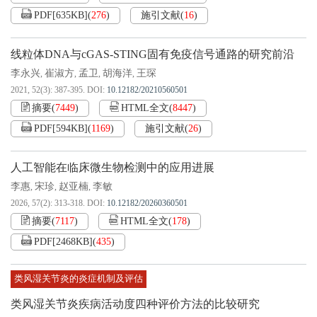
PDF[
635KB
]
(
276
)
施引文献
(
16
)
线粒体DNA与cGAS-STING固有免疫信号通路的研究前沿
李永兴
崔淑方
孟卫
胡海洋
王琛
,
,
,
,
2021, 52(3): 387-395.
DOI:
10.12182/20210560501
摘要
(
7449
)
HTML全文
(
8447
)
PDF[
594KB
]
(
1169
)
施引文献
(
26
)
人工智能在临床微生物检测中的应用进展
李惠
宋珍
赵亚楠
李敏
,
,
,
2026, 57(2): 313-318.
DOI:
10.12182/20260360501
摘要
(
7117
)
HTML全文
(
178
)
PDF[
2468KB
]
(
435
)
类风湿关节炎的炎症机制及评估
类风湿关节炎疾病活动度四种评价方法的比较研究