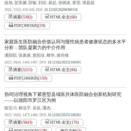
徐旭
贺美娜
邵敏
刘欣
易起
张炳炎
黄莹
谭超超
,
,
,
,
,
,
,
2026, 57(2): 419-426.
DOI:
10.12182/20260360110
摘要
(
5302
)
HTML全文
(
60
)
PDF[
3081KB
]
(
19
)
家庭医生医防融合价值认同与慢性病患者健康状态的多水平
分析：团队凝聚力的中介作用
潘阳阳
张康康
黄阳珍
卿华
唐尚锋
,
,
,
,
2025, 56(6): 1492-1497.
DOI:
10.12182/20251160501
摘要
(
5215
)
HTML全文
(
84
)
PDF[
2466KB
]
(
150
)
协同治理视角下紧密型县域医共体医防融合创新机制研究
——以德阳市罗江区为例
陈玺玥
赖泓宇
吴侃
潘杰
,
,
,
2025, 56(6): 1475-1480.
DOI:
10.12182/20251160502
摘要
(
5043
)
HTML全文
(
176
)