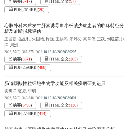
摘要
(
6717
)
HTML全文
(
97
)
PDF[
2614KB
]
(
20
)
心脏外科术后发生肝素诱导血小板减少症患者的临床特征分
析及诊断指标评估
王国强
岳品利
朱国艳
许强
王锡鸣
宋丹羽
高章伟
王跃
刘建茹
张
,
,
,
,
,
,
,
,
,
洋
周洲
,
2026, 57(2): 367-375.
DOI:
10.12182/20260360205
摘要
(
6671
)
HTML全文
(
205
)
PDF[
2598KB
]
(
488
)
肠道嗜酸性粒细胞生物学功能及相关疾病研究进展
窦明洋
张彦
李明
,
,
2026, 57(2): 340-346.
DOI:
10.12182/20260360601
摘要
(
6493
)
HTML全文
(
136
)
PDF[
2748KB
]
(
414
)