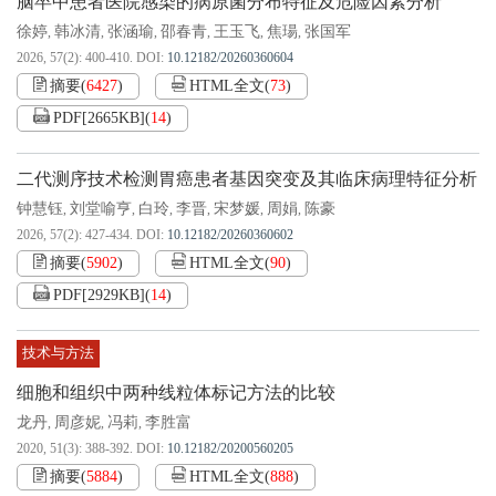
脑卒中患者医院感染的病原菌分布特征及危险因素分析
徐婷
韩冰清
张涵瑜
邵春青
王玉飞
焦瑒
张国军
,
,
,
,
,
,
2026, 57(2): 400-410.
DOI:
10.12182/20260360604
摘要
(
6427
)
HTML全文
(
73
)
PDF[
2665KB
]
(
14
)
二代测序技术检测胃癌患者基因突变及其临床病理特征分析
钟慧钰
刘堂喻亨
白玲
李晋
宋梦媛
周娟
陈豪
,
,
,
,
,
,
2026, 57(2): 427-434.
DOI:
10.12182/20260360602
摘要
(
5902
)
HTML全文
(
90
)
PDF[
2929KB
]
(
14
)
技术与方法
细胞和组织中两种线粒体标记方法的比较
龙丹
周彦妮
冯莉
李胜富
,
,
,
2020, 51(3): 388-392.
DOI:
10.12182/20200560205
摘要
(
5884
)
HTML全文
(
888
)