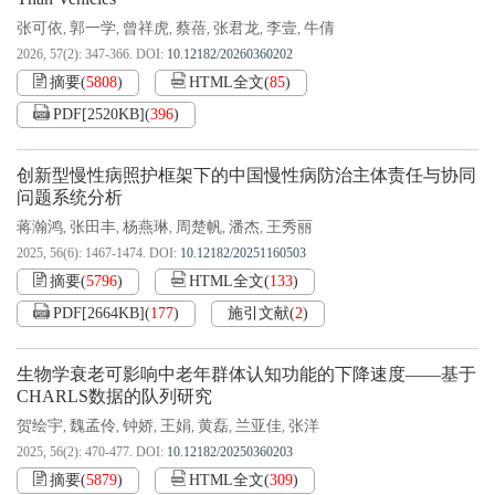
张可依
郭一学
曾祥虎
蔡蓓
张君龙
李壹
牛倩
,
,
,
,
,
,
2026, 57(2): 347-366.
DOI:
10.12182/20260360202
摘要
(
5808
)
HTML全文
(
85
)
PDF[
2520KB
]
(
396
)
创新型慢性病照护框架下的中国慢性病防治主体责任与协同
问题系统分析
蒋瀚鸿
张田丰
杨燕琳
周楚帆
潘杰
王秀丽
,
,
,
,
,
2025, 56(6): 1467-1474.
DOI:
10.12182/20251160503
摘要
(
5796
)
HTML全文
(
133
)
PDF[
2664KB
]
(
177
)
施引文献
(
2
)
生物学衰老可影响中老年群体认知功能的下降速度——基于
CHARLS数据的队列研究
贺绘宇
魏孟伶
钟娇
王娟
黄磊
兰亚佳
张洋
,
,
,
,
,
,
2025, 56(2): 470-477.
DOI:
10.12182/20250360203
摘要
(
5879
)
HTML全文
(
309
)