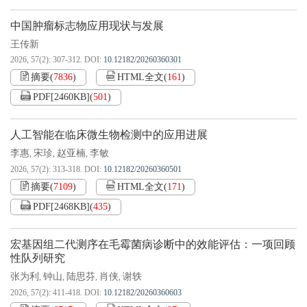
中国肿瘤标志物应用现状与发展
王传新
2026, 57(2): 307-312.
DOI:
10.12182/20260360301
摘要
(
7836
)
HTML全文
(
161
)
PDF[
2460KB
]
(
501
)
人工智能在临床微生物检测中的应用进展
李惠
宋珍
赵亚楠
李敏
,
,
,
2026, 57(2): 313-318.
DOI:
10.12182/20260360501
摘要
(
7109
)
HTML全文
(
171
)
PDF[
2468KB
]
(
435
)
宏基因组二代测序在毛霉菌病诊断中的效能评估：一项回顾
性队列研究
张为利
钟山
陆思芬
肖侠
谢轶
,
,
,
,
2026, 57(2): 411-418.
DOI:
10.12182/20260360603