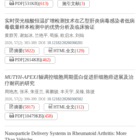
PDF[
531KB
]
(
613
)
施引文献
(
3
)
实时荧光核酸恒温扩增检测技术在乙型肝炎病毒感染者低病
毒载量样本检测中的优势分析及临床验证
黄群芳
谢如冰
兰艳平
荀振
欧启水
刘灿
,
,
,
,
,
2026, 57(2): 383-389.
DOI:
10.12182/20260360201
摘要
(
5822
)
HTML全文
(
129
)
PDF[
2614KB
]
(
462
)
MUTYH-APEX1
轴调控细胞周期蛋白促进肝细胞癌进展及治
疗耐药的研究
周艳杰
张禾
朱亚兰
蒋鹏骏
丰天宇
吴臻
陈捷
,
,
,
,
,
,
2026, 57(2): 390-399.
DOI:
10.12182/20260360502
摘要
(
5817
)
HTML全文
(
112
)
PDF[
10479KB
]
(
458
)
Nanoparticle Delivery Systems in Rheumatoid Arthritis: More
Than Vehicles