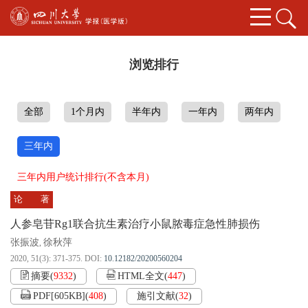
浏览排行
全部
1个月内
半年内
一年内
两年内
三年内
三年内用户统计排行(不含本月)
论 著
人参皂苷Rg1联合抗生素治疗小鼠脓毒症急性肺损伤
张振波
徐秋萍
,
2020, 51(3): 371-375.
DOI:
10.12182/20200560204
摘要
(
9332
)
HTML全文
(
447
)
PDF[
605KB
]
(
408
)
施引文献
(
32
)