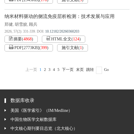
PDF[
2945KB
]
(
178
)
施引文献
(
3
)
纳米材料驱动的侧流免疫层析检测：技术发展与应用
郑健
胡雪姣
顾兵
,
,
2026, 57(2): 331-339.
DOI:
10.12182/20260360203
摘要
(
4868
)
HTML全文
(
124
)
PDF[
2773KB
]
(
399
)
施引文献
(
1
)
上一页
1
2
3
4
5
下一页
末页
跳转
Go
数据库收录
美国《医学索引》（IM/Medline）
中国生物医学文献数据库
中文核心期刊要目总览（北大核心）