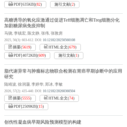
PDF[
635KB
]
(
82
)
施引文献
(
2
)
高糖诱导的氧化应激通过促进Teff细胞凋亡和Treg细胞分化
加剧糖尿病免疫抑制
马骁
李镇宏
陈文静
张伟
张敦房
,
,
,
,
2025, 56(3): 603-612.
DOI:
10.12182/20250560108
摘要
(
5619
)
HTML全文
(
679
)
PDF[
4072KB
]
(
609
)
施引文献
(
1
)
脂代谢异常与肿瘤标志物联合检测在胃癌早期诊断中的应用
研究
陆靖波
徐润灏
李婷华
郑冰
李敏
,
,
,
,
2026, 57(2): 435-440.
DOI:
10.12182/20260360504
摘要
(
5555
)
HTML全文
(
74
)
PDF[
2509KB
]
(
15
)
创伤性凝血病早期风险预测模型的构建