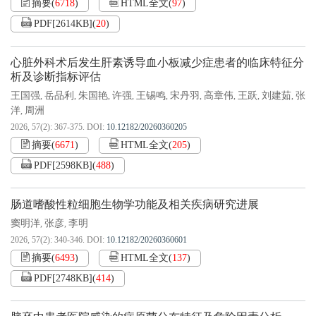
摘要
(
6718
)
HTML全文
(
97
)
PDF[
2614KB
]
(
20
)
心脏外科术后发生肝素诱导血小板减少症患者的临床特征分
析及诊断指标评估
王国强
岳品利
朱国艳
许强
王锡鸣
宋丹羽
高章伟
王跃
刘建茹
张
,
,
,
,
,
,
,
,
,
洋
周洲
,
2026, 57(2): 367-375.
DOI:
10.12182/20260360205
摘要
(
6671
)
HTML全文
(
205
)
PDF[
2598KB
]
(
488
)
肠道嗜酸性粒细胞生物学功能及相关疾病研究进展
窦明洋
张彦
李明
,
,
2026, 57(2): 340-346.
DOI:
10.12182/20260360601
摘要
(
6493
)
HTML全文
(
137
)
PDF[
2748KB
]
(
414
)