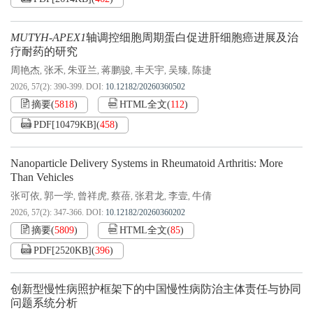
MUTYH-APEX1
轴调控细胞周期蛋白促进肝细胞癌进展及治
疗耐药的研究
周艳杰
张禾
朱亚兰
蒋鹏骏
丰天宇
吴臻
陈捷
,
,
,
,
,
,
2026, 57(2): 390-399.
DOI:
10.12182/20260360502
摘要
(
5818
)
HTML全文
(
112
)
PDF[
10479KB
]
(
458
)
Nanoparticle Delivery Systems in Rheumatoid Arthritis: More
Than Vehicles
张可依
郭一学
曾祥虎
蔡蓓
张君龙
李壹
牛倩
,
,
,
,
,
,
2026, 57(2): 347-366.
DOI:
10.12182/20260360202
摘要
(
5809
)
HTML全文
(
85
)
PDF[
2520KB
]
(
396
)
创新型慢性病照护框架下的中国慢性病防治主体责任与协同
问题系统分析