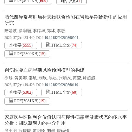
PDF[
4072KB
]
(
609
)
施引文献
(
1
)
脂代谢异常与肿瘤标志物联合检测在胃癌早期诊断中的应用
研究
陆靖波
徐润灏
李婷华
郑冰
李敏
,
,
,
,
2026, 57(2): 435-440.
DOI:
10.12182/20260360504
摘要
(
5555
)
HTML全文
(
74
)
PDF[
2509KB
]
(
15
)
创伤性凝血病早期风险预测模型的构建
徐旭
贺美娜
邵敏
刘欣
易起
张炳炎
黄莹
谭超超
,
,
,
,
,
,
,
2026, 57(2): 419-426.
DOI:
10.12182/20260360110
摘要
(
5302
)
HTML全文
(
60
)
PDF[
3081KB
]
(
19
)
家庭医生医防融合价值认同与慢性病患者健康状态的多水平
分析：团队凝聚力的中介作用
潘阳阳
张康康
黄阳珍
卿华
唐尚锋
,
,
,
,