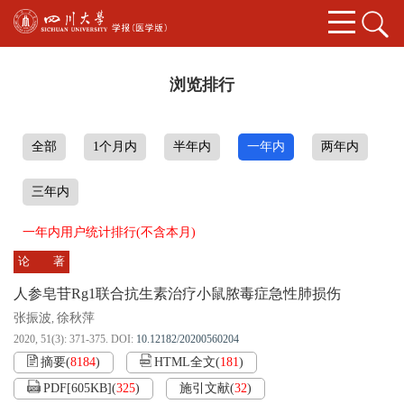
浏览排行
全部
1个月内
半年内
一年内
两年内
三年内
一年内用户统计排行(不含本月)
论 著
人参皂苷Rg1联合抗生素治疗小鼠脓毒症急性肺损伤
张振波
徐秋萍
,
2020, 51(3): 371-375.
DOI:
10.12182/20200560204
摘要
(
8184
)
HTML全文
(
181
)
PDF[
605KB
]
(
325
)
施引文献
(
32
)