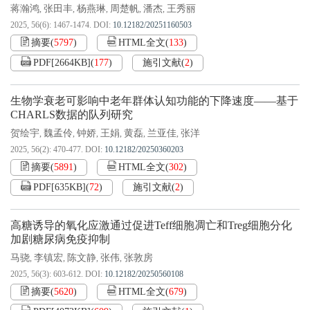
蒋瀚鸿
张田丰
杨燕琳
周楚帆
潘杰
王秀丽
,
,
,
,
,
2025, 56(6): 1467-1474.
DOI:
10.12182/20251160503
摘要
(
5797
)
HTML全文
(
133
)
PDF[
2664KB
]
(
177
)
施引文献
(
2
)
生物学衰老可影响中老年群体认知功能的下降速度——基于
CHARLS数据的队列研究
贺绘宇
魏孟伶
钟娇
王娟
黄磊
兰亚佳
张洋
,
,
,
,
,
,
2025, 56(2): 470-477.
DOI:
10.12182/20250360203
摘要
(
5891
)
HTML全文
(
302
)
PDF[
635KB
]
(
72
)
施引文献
(
2
)
高糖诱导的氧化应激通过促进Teff细胞凋亡和Treg细胞分化
加剧糖尿病免疫抑制
马骁
李镇宏
陈文静
张伟
张敦房
,
,
,
,
2025, 56(3): 603-612.
DOI:
10.12182/20250560108
摘要
(
5620
)
HTML全文
(
679
)