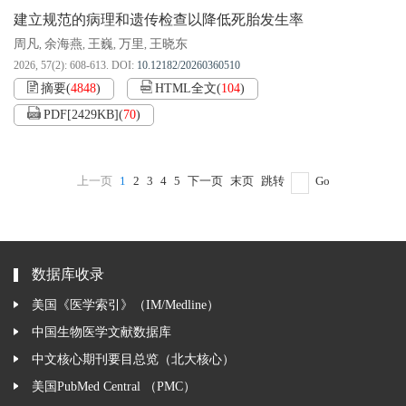
建立规范的病理和遗传检查以降低死胎发生率
周凡
余海燕
王巍
万里
王晓东
,
,
,
,
2026, 57(2): 608-613.
DOI:
10.12182/20260360510
摘要
(
4848
)
HTML全文
(
104
)
PDF[
2429KB
]
(
70
)
上一页
1
2
3
4
5
下一页
末页
跳转
Go
数据库收录
美国《医学索引》（IM/Medline）
中国生物医学文献数据库
中文核心期刊要目总览（北大核心）
美国PubMed Central （PMC）