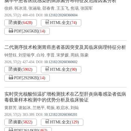
脑卒中患者医院感染的病原菌分布特征及危险因素分析
徐婷
韩冰清
张涵瑜
邵春青
王玉飞
焦瑒
张国军
,
,
,
,
,
,
2026, 57(2): 400-410.
DOI:
10.12182/20260360604
摘要
(
6428
)
HTML全文
(
74
)
PDF[
2665KB
]
(
14
)
二代测序技术检测胃癌患者基因突变及其临床病理特征分析
钟慧钰
刘堂喻亨
白玲
李晋
宋梦媛
周娟
陈豪
,
,
,
,
,
,
2026, 57(2): 427-434.
DOI:
10.12182/20260360602
摘要
(
5902
)
HTML全文
(
90
)
PDF[
2929KB
]
(
14
)
实时荧光核酸恒温扩增检测技术在乙型肝炎病毒感染者低病
毒载量样本检测中的优势分析及临床验证
黄群芳
谢如冰
兰艳平
荀振
欧启水
刘灿
,
,
,
,
,
2026, 57(2): 383-389.
DOI:
10.12182/20260360201
摘要
(
5822
)
HTML全文
(
129
)
PDF[
2614KB
]
(
462
)