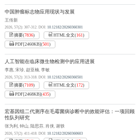
中国肿瘤标志物应用现状与发展
王传新
2026, 57(2): 307-312.
DOI:
10.12182/20260360301
摘要
(
7836
)
HTML全文
(
161
)
PDF[
2460KB
]
(
501
)
人工智能在临床微生物检测中的应用进展
李惠
宋珍
赵亚楠
李敏
,
,
,
2026, 57(2): 313-318.
DOI:
10.12182/20260360501
摘要
(
7109
)
HTML全文
(
172
)
PDF[
2468KB
]
(
435
)
宏基因组二代测序在毛霉菌病诊断中的效能评估：一项回顾
性队列研究
张为利
钟山
陆思芬
肖侠
谢轶
,
,
,
,
2026, 57(2): 411-418.
DOI:
10.12182/20260360603