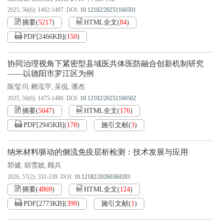
2025, 56(6): 1492-1497.
DOI:
10.12182/20251160501
摘要
(
5217
)
HTML全文
(
84
)
PDF[
2466KB
]
(
150
)
协同治理视角下紧密型县域医共体医防融合创新机制研究
——以德阳市罗江区为例
陈玺玥
赖泓宇
吴侃
潘杰
,
,
,
2025, 56(6): 1475-1480.
DOI:
10.12182/20251160502
摘要
(
5047
)
HTML全文
(
176
)
PDF[
2945KB
]
(
178
)
施引文献
(
3
)
纳米材料驱动的侧流免疫层析检测：技术发展与应用
郑健
胡雪姣
顾兵
,
,
2026, 57(2): 331-339.
DOI:
10.12182/20260360203
摘要
(
4869
)
HTML全文
(
124
)
PDF[
2773KB
]
(
399
)
施引文献
(
1
)