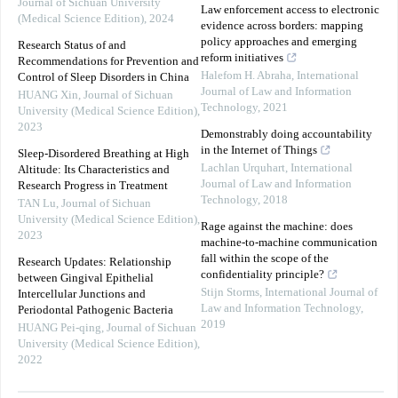
Journal of Sichuan University
Law enforcement access to electronic
(Medical Science Edition)
,
2024
evidence across borders: mapping
policy approaches and emerging
Research Status of and
reform initiatives
Recommendations for Prevention and
Halefom H. Abraha
,
International
Control of Sleep Disorders in China
Journal of Law and Information
HUANG Xin
,
Journal of Sichuan
Technology
,
2021
University (Medical Science Edition)
,
2023
Demonstrably doing accountability
in the Internet of Things
Sleep-Disordered Breathing at High
Lachlan Urquhart
,
International
Altitude: Its Characteristics and
Journal of Law and Information
Research Progress in Treatment
Technology
,
2018
TAN Lu
,
Journal of Sichuan
University (Medical Science Edition)
,
Rage against the machine: does
2023
machine-to-machine communication
fall within the scope of the
Research Updates: Relationship
confidentiality principle?
between Gingival Epithelial
Stijn Storms
,
International Journal of
Intercellular Junctions and
Law and Information Technology
,
Periodontal Pathogenic Bacteria
2019
HUANG Pei-qing
,
Journal of Sichuan
University (Medical Science Edition)
,
2022