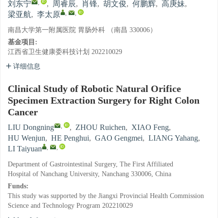
,
刘东宁
,
周睿辰
,
肖锋
,
胡文俊
,
何鹏辉
,
高庚妹
,
,
,
梁亚航
,
李太原
南昌大学第一附属医院 胃肠外科 （南昌 330006）
基金项目:
江西省卫生健康委科技计划
202210029
详细信息
Clinical Study of Robotic Natural Orifice
Specimen Extraction Surgery for Right Colon
Cancer
,
LIU Dongning
,
ZHOU Ruichen
,
XIAO Feng
,
HU Wenjun
,
HE Penghui
,
GAO Gengmei
,
LIANG Yahang
,
,
,
LI Taiyuan
Department of Gastrointestinal Surgery, The First Affiliated
Hospital of Nanchang University, Nanchang 330006, China
Funds:
This study was supported by the Jiangxi Provincial Health Commission
Science and Technology Program
202210029