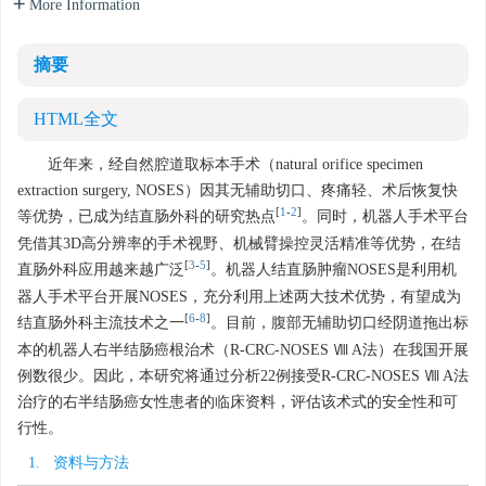
More Information
摘要
HTML全文
近年来，经自然腔道取标本手术（natural orifice specimen
extraction surgery, NOSES）因其无辅助切口、疼痛轻、术后恢复快
[
1
-
2
]
等优势，已成为结直肠外科的研究热点
。同时，机器人手术平台
凭借其3D高分辨率的手术视野、机械臂操控灵活精准等优势，在结
[
3
-
5
]
直肠外科应用越来越广泛
。机器人结直肠肿瘤NOSES是利用机
器人手术平台开展NOSES，充分利用上述两大技术优势，有望成为
[
6
-
8
]
结直肠外科主流技术之一
。目前，腹部无辅助切口经阴道拖出标
本的机器人右半结肠癌根治术（R-CRC-NOSES Ⅷ A法）在我国开展
例数很少。因此，本研究将通过分析22例接受R-CRC-NOSES Ⅷ A法
治疗的右半结肠癌女性患者的临床资料，评估该术式的安全性和可
行性。
1. 资料与方法