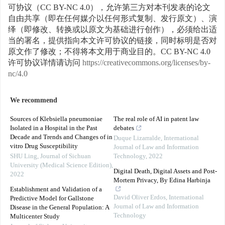
可协议（CC BY-NC 4.0），允许第三方对本刊发表的论文
自由共享（即在任何媒介以任何形式复制、发行原文）、演
绎（即修改、转换或以原文为基础进行创作），必须给出适
当的署名，提供指向本文许可协议的链接，同时标明是否对
原文作了修改；不得将本文用于商业目的。CC BY-NC 4.0
许可协议详情请访问
https://creativecommons.org/licenses/by-
nc/4.0
We recommend
Sources of Klebsiella pneumoniae
The real role of AI in patent law
Isolated in a Hospital in the Past
debates
Decade and Trends and Changes of in
Duque Lizarralde
,
International
vitro Drug Susceptibility
Journal of Law and Information
SHU Ling
,
Journal of Sichuan
Technology
,
2022
University (Medical Science Edition)
,
Digital Death, Digital Assets and Post-
2022
Mortem Privacy, By Edina Harbinja
Establishment and Validation of a
David Oliver Erdos
,
International
Predictive Model for Gallstone
Journal of Law and Information
Disease in the General Population: A
Technology
Multicenter Study