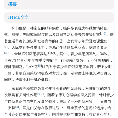
摘要
HTML全文
抑郁症是一种常见的精神疾病，临床多表现为持续性情绪低
[
1
-
2
]
落、沮丧，失眠或睡眠过度以及对日常活动失去兴趣等症状
。随
着生活节奏的加快和社会竞争的加剧，当代青少年承受着课业负
担、人际交往等多重压力，更易产生情绪低落状态。据调查显示
[
3
-
4
]
，全球抑郁症患者高达3.5亿，其中，青少年患病率约占34%，
且有8%的青少年存在重度抑郁症，该疾病已成为一个不容忽视的心
[
5
]
理健康问题。LAM等
认为对于青少年抑郁症患者而言，若不及时
干预，其更容易采取消极应对方式，在一定程度上降低其对自身认
同感，严重不利于身心健康。
家庭教养模式作为青少年社会化的初始环境，对抑郁症的发生
[
6
-
7
]
发展具有关键性作用
。随着临床对心理学的深入挖掘，针对青少
年自我意识与自主性发展的特性，提出了一种新型对策——父母自
[
8
]
主支持
。其是由父母在教养过程中，尊重孩子的意愿和选择，给
予其充分自主权与决策空间。同时提供指导和支持，帮助青少年形