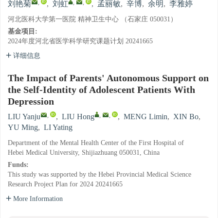
,
,
,
刘艳菊
,
刘虹
,
孟丽敏
,
辛博
,
余明
,
李雅婷
河北医科大学第一医院 精神卫生中心 （石家庄 050031）
基金项目:
2024年度河北省医学科学研究课题计划
20241665
详细信息
The Impact of Parents' Autonomous Support on
the Self-Identity of Adolescent Patients With
Depression
,
,
,
LIU Yanju
,
LIU Hong
,
MENG Limin
,
XIN Bo
,
YU Ming
,
LI Yating
Department of the Mental Health Center of the First Hospital of
Hebei Medical University, Shijiazhuang 050031, China
Funds:
This study was supported by the Hebei Provincial Medical Science
Research Project Plan for 2024
20241665
More Information