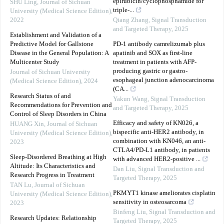
epirubicin/cyclophosphamide for
SHU Ling
,
Journal of Sichuan
triple-...
University (Medical Science Edition)
,
2022
Qiang Zhang
,
Signal Transduction
and Targeted Therapy
,
2025
Establishment and Validation of a
Predictive Model for Gallstone
PD-1 antibody camrelizumab plus
Disease in the General Population: A
apatinib and SOX as first-line
Multicenter Study
treatment in patients with AFP-
producing gastric or gastro-
Journal of Sichuan University
esophageal junction adenocarcinoma
(Medical Science Edition)
,
2024
(CA...
Research Status of and
Yakun Wang
,
Signal Transduction
Recommendations for Prevention and
and Targeted Therapy
,
2025
Control of Sleep Disorders in China
Efficacy and safety of KN026, a
HUANG Xin
,
Journal of Sichuan
bispecific anti-HER2 antibody, in
University (Medical Science Edition)
,
combination with KN046, an anti-
2023
CTLA4/PD-L1 antibody, in patients
Sleep-Disordered Breathing at High
with advanced HER2-positive ...
Altitude: Its Characteristics and
Dan Liu
,
Signal Transduction and
Research Progress in Treatment
Targeted Therapy
,
2025
TAN Lu
,
Journal of Sichuan
PKMYT1 kinase ameliorates cisplatin
University (Medical Science Edition)
,
sensitivity in osteosarcoma
2023
Binfeng Liu
,
Signal Transduction and
Research Updates: Relationship
Targeted Therapy
,
2025