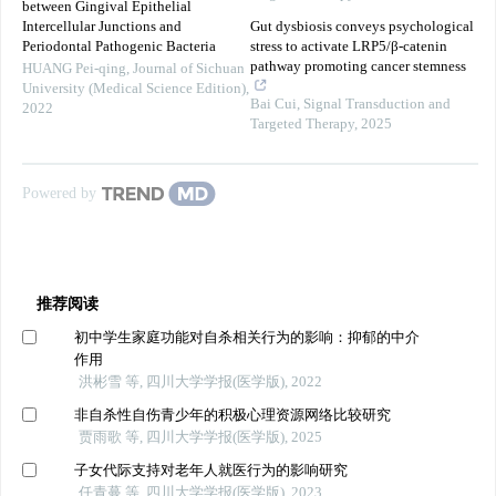
between Gingival Epithelial
Intercellular Junctions and
Gut dysbiosis conveys psychological
Periodontal Pathogenic Bacteria
stress to activate LRP5/β-catenin
pathway promoting cancer stemness
HUANG Pei-qing
,
Journal of Sichuan
University (Medical Science Edition)
,
Bai Cui
,
Signal Transduction and
2022
Targeted Therapy
,
2025
Powered by
推荐阅读
初中学生家庭功能对自杀相关行为的影响：抑郁的中介
作用
洪彬雪 等, 四川大学学报(医学版), 2022
非自杀性自伤青少年的积极心理资源网络比较研究
贾雨歌 等, 四川大学学报(医学版), 2025
子女代际支持对老年人就医行为的影响研究
任青蔓 等, 四川大学学报(医学版), 2023