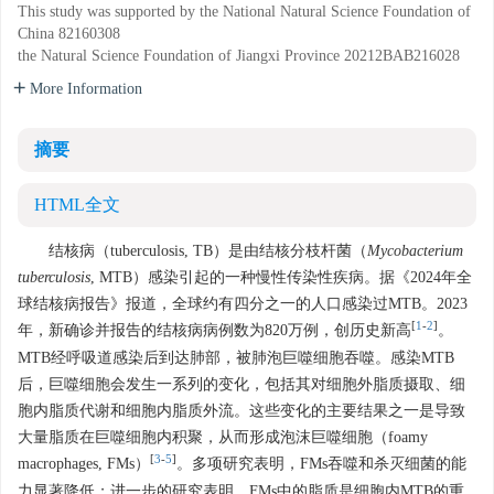
This study was supported by the National Natural Science Foundation of
China
82160308
the Natural Science Foundation of Jiangxi Province
20212BAB216028
More Information
摘要
HTML全文
结核病（tuberculosis, TB）是由结核分枝杆菌（
Mycobacterium
tuberculosis
, MTB）感染引起的一种慢性传染性疾病。据《2024年全
球结核病报告》报道，全球约有四分之一的人口感染过MTB。2023
[
1
-
2
]
年，新确诊并报告的结核病病例数为820万例，创历史新高
。
MTB经呼吸道感染后到达肺部，被肺泡巨噬细胞吞噬。感染MTB
后，巨噬细胞会发生一系列的变化，包括其对细胞外脂质摄取、细
胞内脂质代谢和细胞内脂质外流。这些变化的主要结果之一是导致
大量脂质在巨噬细胞内积聚，从而形成泡沫巨噬细胞（foamy
[
3
-
5
]
macrophages, FMs）
。多项研究表明，FMs吞噬和杀灭细菌的能
力显著降低；进一步的研究表明，FMs中的脂质是细胞内MTB的重