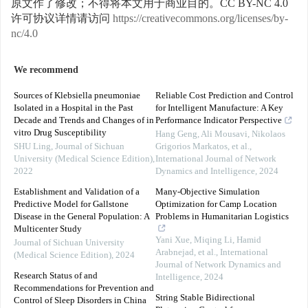
原文作了修改；不得将本文用于商业目的。CC BY-NC 4.0
许可协议详情请访问
https://creativecommons.org/licenses/by-
nc/4.0
We recommend
Sources of Klebsiella pneumoniae
Reliable Cost Prediction and Control
Isolated in a Hospital in the Past
for Intelligent Manufacture: A Key
Decade and Trends and Changes of in
Performance Indicator Perspective
vitro Drug Susceptibility
Hang Geng, Ali Mousavi, Nikolaos
SHU Ling
,
Journal of Sichuan
Grigorios Markatos, et al.
,
University (Medical Science Edition)
,
International Journal of Network
2022
Dynamics and Intelligence
,
2024
Establishment and Validation of a
Many-Objective Simulation
Predictive Model for Gallstone
Optimization for Camp Location
Disease in the General Population: A
Problems in Humanitarian Logistics
Multicenter Study
Yani Xue, Miqing Li, Hamid
Journal of Sichuan University
Arabnejad, et al.
,
International
(Medical Science Edition)
,
2024
Journal of Network Dynamics and
Research Status of and
Intelligence
,
2024
Recommendations for Prevention and
String Stable Bidirectional
Control of Sleep Disorders in China