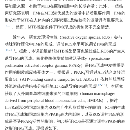
要能量来源，有助于MTB在巨噬细胞中的长期存活；此外，一些临
床研究还表明，FMs在MTB潜伏感染的激活中起着重要作用，FMs的
形成对于MTB在人体内的长期存活以及结核病的激活具有重要意义
[
6
-
9
]
。然而，MTB感染条件下FMs形成的机制仍不完全清楚。
近年来，研究发现活性氧（reactive oxygen species, ROS）参与
动脉粥样硬化中FMs的形成。调节ROS水平可以调节FMs的形成
[
10
-
11
]
。据此，本课题组猜想MTB感染是否也通过促进ROS的产生来
诱导FMs的形成。氧化物酶体增殖物激活受体γ（peroxisome
proliferator activated receptor gamma, PPARγ）是FMs形成中发挥重要
作用的脂质感应核受体之一。据报道，PPARγ可通过ATP结合盒转运
蛋白G1（ATP-binding cassette transporter G1, ABCG1）依赖的胆固醇
[
12
-
15
]
外流途径改善结核分枝杆菌H37Ra诱导的FMs的形成
。本研究
获取了人外周血单核细胞来源的巨噬细胞（human macrophages
derived from peripheral blood mononuclear cells, HMDMs），探讨
H37Ra感染对巨噬细胞内ROS的产生和脂质堆积的影响，ROS的生成
对FMs形成和巨噬细胞内PPARγ表达的影响，以及ROS调控FMs的形
成是否受PPARγ活性的影响，初步验证ROS是否通过调控PPARγ的表
达影响FMs形成。现报道如下。