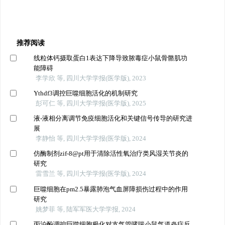
推荐阅读
线粒体钙摄取蛋白1表达下降导致脓毒症小鼠骨骼肌功
能障碍
李学欣 等, 四川大学学报(医学版), 2023
Ythdf3调控巨噬细胞活化的机制研究
彭可仁 等, 四川大学学报(医学版), 2025
液-液相分离调节免疫细胞活化和关键信号传导的研究进
展
李静怡 等, 四川大学学报(医学版), 2024
仿酶制剂zif-8@pt用于清除活性氧治疗类风湿关节炎的
研究
雷雪兰 等, 四川大学学报(医学版), 2024
巨噬细胞在pm2.5暴露肺泡气血屏障损伤过程中的作用
研究
姚梦菲 等, 陆军军医大学学报, 2024
丙泊酚调控巨噬细胞极化对支气管哮喘小鼠气道炎症反