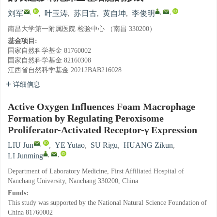
,
,
,
刘军
,
叶玉涛
,
苏日古
,
黄自坤
,
李俊明
南昌大学第一附属医院 检验中心 （南昌 330200）
基金项目:
国家自然科学基金
81760002
国家自然科学基金
82160308
江西省自然科学基金
20212BAB216028
详细信息
Active Oxygen Influences Foam Macrophage
Formation by Regulating Peroxisome
Proliferator-Activated Receptor-γ Expression
,
LIU Jun
,
YE Yutao
,
SU Rigu
,
HUANG Zikun
,
,
,
LI Junming
Department of Laboratory Medicine, First Affiliated Hospital of
Nanchang University, Nanchang 330200, China
Funds:
This study was supported by the National Natural Science Foundation of
China
81760002