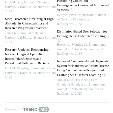
Platooning Control for
HUANG Xin
,
Journal of Sichuan
Heterogeneous Connected Automated
University (Medical Science Edition)
,
Vehicles
2023
Dengfeng Pan
,
International Journal
Sleep-Disordered Breathing at High
of Network Dynamics and
Altitude: Its Characteristics and
Intelligence
,
2024
Research Progress in Treatment
Distillation-Based User Selection for
TAN Lu
,
Journal of Sichuan
Heterogeneous Feder-ated Learning
University (Medical Science Edition)
,
2023
Bowen Li, Wenling Li
,
International
Journal of Network Dynamics and
Research Updates: Relationship
Intelligence
,
2024
between Gingival Epithelial
Intercellular Junctions and
Improved Computer-Aided Diagnosis
Periodontal Pathogenic Bacteria
System for Nonerosive Reflux Disease
HUANG Pei-qing
,
Journal of Sichuan
Using Contrastive Self-Supervised
University (Medical Science Edition)
,
Learning with Transfer Learning
2022
Junkai Liao, Hak‐Keung Lam,
Shraddha Gulati, et al.
,
International
Journal of Network Dynamics and
Intelligence
,
2023
Powered by