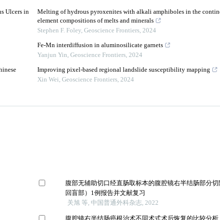
s Ulcers in
Melting of hydrous pyroxenites with alkali amphiboles in the contin
element compositions of melts and minerals
Stephen F. Foley
,
Geoscience Frontiers
,
2024
Fe-Mn interdiffusion in aluminosilicate garnets
Yanjun Yin
,
Geoscience Frontiers
,
2024
hinese
Improving pixel-based regional landslide susceptibility mapping
Xin Wei
,
Geoscience Frontiers
,
2024
腹部无辅助切口经直肠取标本的腹腔镜右半结肠部分切
回盲部）1例报告并文献复习
关旭 等, 中国普通外科杂志, 2022
腹腔镜右半结肠癌根治术不同术式术后恢复的比较分析