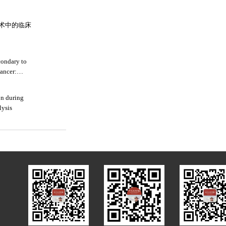
术中的临床
econdary to
cancer:
on during
lysis