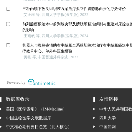
三种内镜下改良组织胶方案治疗孤立性胃静脉曲张的疗效评价
艾正琳 等, 四川大学学报(医学版), 2022
前列腺癌根治术中前列腺尖部及膀胱颈精准解剖与重建对尿控改
的影响
王雨帆 等, 四川大学学报(医学版), 2024
机器人与腹腔镜辅助右半结肠全系膜切除术治疗右半结肠癌短中
疗效单中心、单外科医生经验
黄彬 等, 中国普通外科杂志, 2023
Powered by
数据库收录
友情链接
美国《医学索引》（IM/Medline）
中华人民共和国
中国生物医学文献数据库
四川大学
中文核心期刊要目总览（北大核心）
中国知网