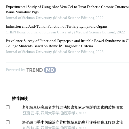
Experimental Study of Using Aloe Vera Gel to Treat Diabetic Chronic Cutaneou
Bama Miniature Pigs
Journal of Sichuan University (Medical Science Edition)
,
2022
Induction and Anti-Tumor Function of Tertiary Lymphoid Organs
CHEN Hong
,
Journal of Sichuan University (Medical Science Edition)
,
2022
Prevalence Survey of Functional Dyspepsia and Irritable Bowel Syndrome in C
College Students Based on Rome Ⅳ Diagnostic Criteria
Journal of Sichuan University (Medical Science Edition)
,
2023
Powered by
推荐阅读
老年结直肠癌患者术前运动预康复依从性影响因素的质性研究
汪夏云 等, 四川大学学报(医学版), 2023
热消融与手术切除治疗异时性结直肠癌肝转移的临床疗效比较
姚智航 等, 四川大学学报(医学版), 2022