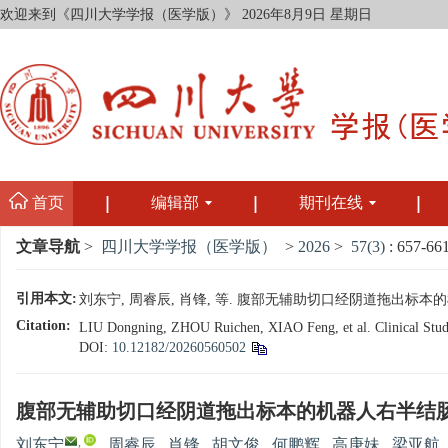
欢迎来到《四川大学学报（医学版）》
2026年8月9日 星期日
首页
编辑部
期刊在线
文章导航
>
四川大学学报（医学版）
>
2026
>
57(3)
: 657-661
引用本文:
刘东宁, 周睿辰, 肖锋, 等. 腹部无辅助切口经阴道拖出标本的机器人
Citation:
LIU Dongning, ZHOU Ruichen, XIAO Feng, et al. Clinical Study 
DOI:
10.12182/20260560502
腹部无辅助切口经阴道拖出标本的机器人右半结
,
刘东宁
,
周睿辰
,
肖锋
,
胡文俊
,
何鹏辉
,
高庚妹
,
梁亚航
,