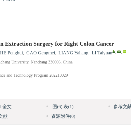
en Extraction Surgery for Right Colon Cancer
,
,
HE Penghui
,
GAO Gengmei
,
LIANG Yahang
,
LI Taiyuan
Nanchang University, Nanchang 330006, China
ience and Technology Program
202210029
ML全文
图
(6)
表
(1)
参考文
文献
资源附件
(0)