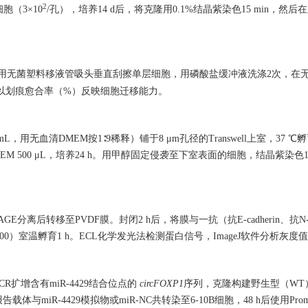
2
（3×10
/孔），培养14 d后，将克隆用0.1%结晶紫染色15 min，然
后，用无菌塑料移液管吸头垂直刮擦单层细胞，用磷酸盐缓冲液洗涤2次，在无
分析，以划痕愈合率（%）反映细胞迁移能力。
mg/mL，用无血清DMEM按1∶9稀释）铺于8 μm孔径的Transwell上室，37 ℃
 500 μL，培养24 h。用甲醇固定侵袭至下室表面的细胞，结晶紫染色15
E分离后转移至PVDF膜。封闭2 h后，将膜与一抗（抗E-cadherin、抗N-ca
00
）室温孵育1 h。ECL化学发光法检测蛋白信号，ImageJ软件分析灰度
R扩增含有miR-4429结合位点的
circFOXP1
序列，克隆构建野生型（WT）-c
体与miR-4429模拟物或miR-NC共转染至6-10B细胞，48 h后使用Pr