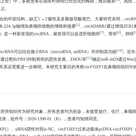
和上壁）中，多数患者在就医时病情已经恶化到晚期，预后极差
。因此
意义。
）具有共价闭合的环状结构，缺乏5′→3′极性及多聚腺苷酸尾巴。大量研究表明，cir
[
5
]
R-224-3p轴增加鼻咽癌细胞的增殖和侵袭
，
circADARB1
通过增强
ZEB1
[
7
]
[
8
]
[
）是一种新发现的circRNA，被发现可以促进肝细胞癌
、胃癌
、肺癌
[
10
]
A），circRNA可以结合微小RNA（microRNA, miRNA）并抑制其功能
。近年
[
12
]
29通过靶向
PBX3
抑制胃癌的恶性发展。ZHOU等
确定miR-4429通过
Wnt
关系还需要进一步阐明。本研究主要目的考察
circFOXP1
在鼻咽癌组织中
鼻咽癌及其癌旁组织作为研究对象，所有患者均为初诊，未接受放疗、化疗，鼻
批件号：2020-1390-01（K），患者均知情同意。
cFOXP1）、siRNA阴性对照si-NC、
circFOXP1
过表达载体pcDNA-circFOXP1（