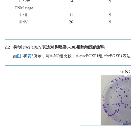
≥ 3 cm
14
9
TNM stage
Ⅰ/Ⅱ
11
9
Ⅲ/Ⅳ
26
9
2.2 抑制
circFOXP1
表达对鼻咽癌6-10B细胞增殖的影响
如
图1
和
表3
所示，与si-NC组比较，si-circFOXP1组
circFOXP1
表达