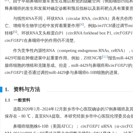
。由于早期鼻咽癌通常发生在难以察觉的隐蔽空间（例如咽部凹陷
释鼻咽癌的发生和发展对确定诊断和预后指标以及新药靶点具有重要
与线性RNA不同，环状RNA（circular RNA, circRNA
[
4
]
亡、增殖等生物学过程中发挥着重要作用
。例如
circITCH
通过调节mi
[
6
]
转移
。环状RNA叉头框蛋白P1（circRNA forkhead box P1,
circFOXP1
circFOXP1
在鼻咽癌中的作用仍不清楚。
作为竞争性内源性RNA（competing endogenous RNAs, ceRN
[
11
]
4429可能在肿瘤进展中起重要作用。例如，ZHENG等
报告miR-44
腺癌细胞的增殖和克隆形成。但是，miR-4429与鼻咽癌和
circFOXP1
的
circFOXP1
是否通过调控miR-4429参与鼻咽癌6-10B细胞的进展。
1. 资料与方法
1.1 一般资料
选取2020年1月–2024年12月新乡市中心医院确诊的37例
保存在－80 ℃，直至RNA提取。本研究经新乡市中心医院伦理委员会批准，
鼻咽癌细胞株6-10B（美国ATCC）；
circFOXP1
siRNA（si-cir