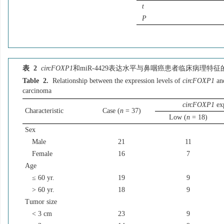
t
P
表 2
circFOXP1
和miR-4429表达水平与鼻咽癌患者临床病理特征
Table 2.
Relationship between the expression levels of
circFOXP1
and
carcinoma
circFOXP1
exp
Characteristic
Case (
n
= 37)
Low (
n
= 18)
Sex
Male
21
11
Female
16
7
Age
≤ 60 yr.
19
9
> 60 yr.
18
9
Tumor size
< 3 cm
23
9