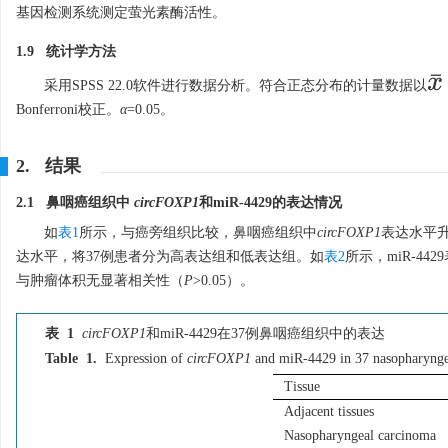
基因检测系统测定萤光素酶活性。
1.9 统计学方法
x
¯
采用SPSS 22.0软件进行数据分析。符合正态分布的计量数据以
Bonferroni校正。
α
=0.05。
2. 结果
2.1 鼻咽癌组织中
circFOXP1
和miR-4429的表达情况
如
表1
所示，与癌旁组织比较，鼻咽癌组织中
circFOXP1
表达水平
达水平，将37例患者分为高表达组和低表达组。如
表2
所示，miR-4
与肿瘤体积无显著相关性（
P
>0.05）。
表 1
circFOXP1
和miR-4429在37例鼻咽癌组织中的表达
Table 1.
Expression of
circFOXP1
and miR-4429 in 37 nasopharyngea
Tissue
Adjacent tissues
Nasopharyngeal carcinoma