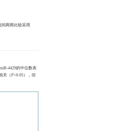
组间两两比较采用
miR-4429的中位数表
相关（
P
<0.05），但