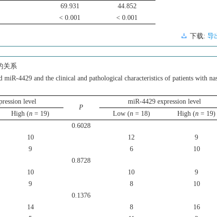
69.931
44.852
< 0.001
< 0.001
下载:
导
的关系
 miR-4429 and the clinical and pathological characteristics of patients with n
ression level
miR-4429 expression level
P
High (
n
= 19)
Low (
n
= 18)
High (
n
= 19)
0.6028
10
12
9
9
6
10
0.8728
10
10
9
9
8
10
0.1376
14
8
16