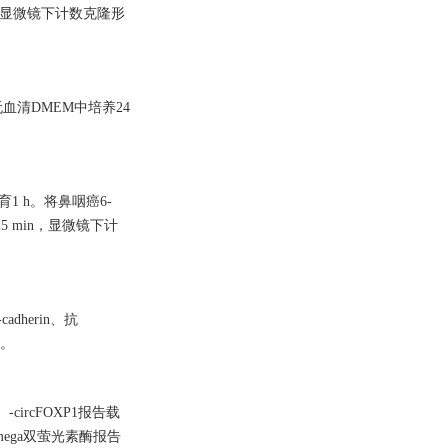
后在显微镜下计数克隆形
血清DMEM中培养24
孵育1 h。将鼻咽癌6-
 min，显微镜下计
dherin、抗
值。
ircFOXP1报告载
omega双萤光素酶报告