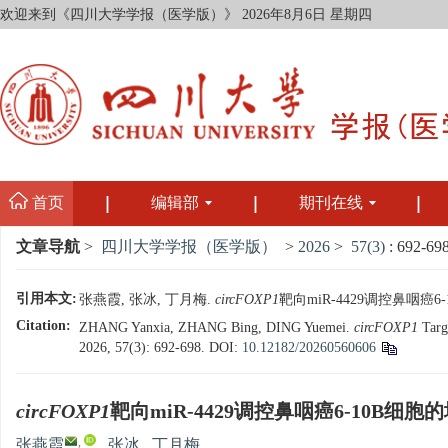
欢迎来到《四川大学学报（医学版）》
2026年8月6日 星期四
首页
编辑部
期刊在线
文章导航
>
四川大学学报（医学版）
>
2026
>
57(3)
: 692-698
引用本文:
张燕霞, 张冰, 丁月梅.
circFOXP1
靶向miR-4429调控鼻咽癌6-
Citation:
ZHANG Yanxia, ZHANG Bing, DING Yuemei.
circFOXP1
Targe
2026, 57(3): 692-698.
DOI:
10.12182/20260560606
circFOXP1
靶向miR-4429调控鼻咽癌6-10B细
,
张燕霞
,
张冰
,
丁月梅