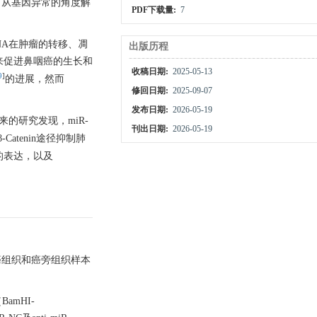
，从基因异常的角度解
PDF下载量:
7
cRNA在肿瘤的转移、凋
出版历程
来促进鼻咽癌的生长和
收稿日期:
2025-05-13
9
]
的进展，然而
修回日期:
2025-09-07
发布日期:
2026-05-19
来的研究发现，miR-
刊出日期:
2026-05-19
/β-Catenin途径抑制肺
的表达，以及
咽癌组织和癌旁组织样本
BamHI-