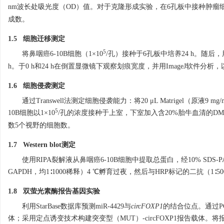
nm波长处吸光度（OD）值。对于克隆形成实验，在6孔板中接种肿瘤细胞
成数。
1.5 细胞迁移测定
5
将鼻咽癌6-10B细胞（1×10
/孔）接种于6孔板中培养24 h。随
h。于0 h和24 h在倒置显微镜下观察划痕宽度，并用ImageJ软件
1.6 细胞侵袭测定
通过Transwell法测定细胞侵袭能力：将20 μL Matrigel（原液9 
5
10B细胞以1×10
/孔的浓度接种于上室，下室加入含20%胎牛血清的DMEM
数5个视野的细胞数。
1.7 Western blot测定
使用RIPA裂解液从鼻咽癌6-10B细胞中提取总蛋白，经10% SDS-PAG
GAPDH，均1∶
1000
稀释）4 ℃孵育过夜，然后与HRP标记的二抗（1∶
50
1.8 双萤光素酶报告基因实验
利用StarBase数据库预测miR-4429与
circFOXP1
的结合位点。通过PC
体；采用定点诱变技术构建突变型（MUT）-circFOXP1报告载体。将报告载