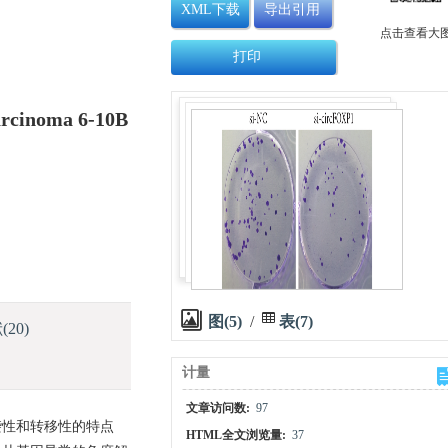
XML下载
导出引用
点击查看大
打印
Carcinoma 6-10B
图(5)
/
表(7)
献
(20)
计量
文章访问数:
97
袭性和转移性的特点
HTML全文浏览量:
37