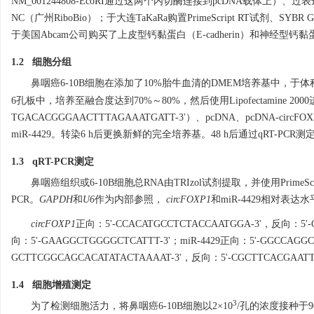
NM_001244808-EcoRI通过这两个内切酶连接到pcDNA载体上）、过表达空载
NC（广州RiboBio）；于大连TaKaRa购置PrimeScript RT试剂、SYBR G
于美国Abcam公司购买了上皮型钙黏蛋白（E-cadherin）和神经型钙黏蛋白（N-
1.2 细胞分组
鼻咽癌6-10B细胞在添加了10%胎牛血清的DMEM培养基中，于体
6孔板中，培养至融合度达到70%～80%，然后使用Lipofectamine 2000
TGACACGGGAACTTTAGAAATGATT-3′）、pcDNA、pcDNA-circFOXP1
miR-4429。转染6 h后更换新鲜的完全培养基。48 h后通过qRT-PCR
1.3 qRT-PCR测定
鼻咽癌组织或6-10B细胞总RNA由TRIzol试剂提取，并使用PrimeScr
PCR。
GAPDH
和
U6
作为内部参照，
circFOXP1
和miR-4429相对表达水
circFOXP1
正向：5'-CCACATGCCTCTACCAATGGA-3'，反向：5'-
向：5'-GAAGGCTGGGGCTCATTT-3'；miR-4429正向：5'-GGCCAG
GCTTCGGCAGCACATATACTAAAAT-3'，反向：5'-CGCTTCACGAATT
1.4 细胞增殖测定
3
为了检测细胞活力，将鼻咽癌6-10B细胞以2×10
/孔的浓度接种于96