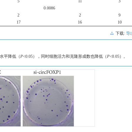
5
11
3
0.0086
2
2
9
17
16
10
下载:
导
水平降低（
P
<0.05），同时细胞活力和克隆形成数也降低（
P
<0.05）。