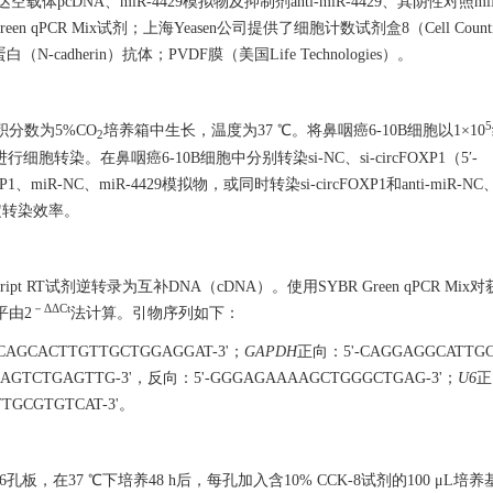
体pcDNA、miR-4429模拟物及抑制剂anti-miR-4429、其阴性对照miR-N
reen qPCR Mix试剂；上海Yeasen公司提供了细胞计数试剂盒8（Cell Counting
cadherin）抗体；PVDF膜（美国Life Technologies）。
5
积分数为5%CO
培养箱中生长，温度为37 ℃。将鼻咽癌6-10B细胞以1×10
2
进行细胞转染。在鼻咽癌6-10B细胞中分别转染si-NC、si-circFOXP1（5′-
、miR-NC、miR-4429模拟物，或同时转染si-circFOXP1和anti-miR-NC、si-
测定转染效率。
ipt RT试剂逆转录为互补DNA（cDNA）。使用SYBR Green qPCR Mix对
－ΔΔCt
平由2
法计算。引物序列如下：
CAGCACTTGTTGCTGGAGGAT-3'；
GAPDH
正向：5'-CAGGAGGCATTGC
GCAGTCTGAGTTG-3'，反向：5'-GGGAGAAAAGCTGGGCTGAG-3'；
U6
正
TGCGTGTCAT-3'。
孔板，在37 ℃下培养48 h后，每孔加入含10% CCK-8试剂的100 μL培养