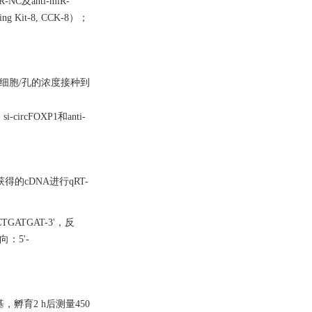
C及anti-miR-
 Kit-8, CCK-8）；
细胞/孔的浓度接种到
circFOXP1和anti-
获得的cDNA进行qRT-
TGATGAT-3'，反
向：5'-
基，孵育2 h后测量450