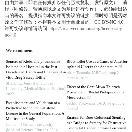
自由共享（即在任何媒介以任何形式复制、发行原文）、演
绎（即修改、转换或以原文为基础进行创作），必须给出适
当的署名，提供指向本文许可协议的链接，同时标明是否对
原文作了修改；不得将本文用于商业目的。CC BY-NC 4.0
许可协议详情请访问
https://creativecommons.org/licenses/by-
nc/4.0
We recommend
Sources of Klebsiella pneumoniae
Bidet-toilet Use as a Cause of Anterior
Isolated in a Hospital in the Past
Aphtoid Ulcer in the Anorectum
Decade and Trends and Changes of in
Akira Tsunoda
,
JARC ad group 2
vitro Drug Susceptibility
manual
,
2025
SHU Ling
,
Journal of Sichuan
Effect of the Gant-Miwa-Thiersch
University (Medical Science Edition)
,
Procedure for Rectal Prolapse on the
2022
Mesorectum
Establishment and Validation of a
Sachio Yokoyama
,
JARC ad group 2
Predictive Model for Gallstone
manual
Disease in the General Population: A
Erratum for Does Colorectal Stenting
Multicenter Study
as a Bridge to Surgery for Obstructive
Journal of Sichuan University
Colorectal Cancer Increase Perineural
(Medical Science Edition)
,
2024