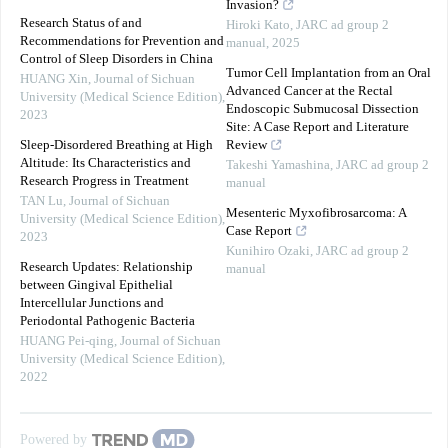
Invasion?
Research Status of and
Hiroki Kato
,
JARC ad group 2
Recommendations for Prevention and
manual
,
2025
Control of Sleep Disorders in China
Tumor Cell Implantation from an Oral
HUANG Xin
,
Journal of Sichuan
Advanced Cancer at the Rectal
University (Medical Science Edition)
,
Endoscopic Submucosal Dissection
2023
Site: A Case Report and Literature
Sleep-Disordered Breathing at High
Review
Altitude: Its Characteristics and
Takeshi Yamashina
,
JARC ad group 2
Research Progress in Treatment
manual
TAN Lu
,
Journal of Sichuan
Mesenteric Myxofibrosarcoma: A
University (Medical Science Edition)
,
Case Report
2023
Kunihiro Ozaki
,
JARC ad group 2
Research Updates: Relationship
manual
between Gingival Epithelial
Intercellular Junctions and
Periodontal Pathogenic Bacteria
HUANG Pei-qing
,
Journal of Sichuan
University (Medical Science Edition)
,
2022
Powered by