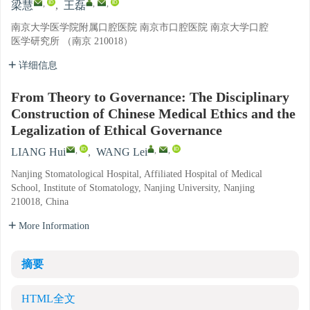
,
,
,
梁慧
,
王磊
南京大学医学院附属口腔医院 南京市口腔医院 南京大学口腔
医学研究所 （南京 210018）
详细信息
From Theory to Governance: The Disciplinary
Construction of Chinese Medical Ethics and the
Legalization of Ethical Governance
,
,
,
LIANG Hui
,
WANG Lei
Nanjing Stomatological Hospital, Affiliated Hospital of Medical
School, Institute of Stomatology, Nanjing University, Nanjing
210018, China
More Information
摘要
HTML全文