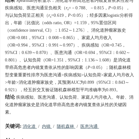
结果
Spearman分析显示：消化道早癌高危患者内镜复查依从性差与
疾病感知、医患沟通呈负相关（
r
=－0.788、－0.815，
P
<0.05），
s
与认知负荷呈正相关（
r
=0.619，
P
<0.05）；经多因素logistic分析得
s
出，年龄〔比值比（odds ratio, OR）=1.159，95%置信区间
（confidence interval, CI）：1.052～1.276〕、消化道肿瘤家族史
（OR=0.081，95%CI：0.008～0.865）、家庭人均月收入
（OR=0.994，95%CI：0.991～0.997）、疾病感知（OR=0.745，
95%CI：0.639～0.870）、医患沟通（OR
=
0.694，95%CI：0.602～
0.801）、认知负荷（OR=1.351，95%CI：1.136～1.608）是消化道
早癌高危患者内镜复查依从性的影响因素（
P
<0.05）；随机森林模
型变量重要性排序为医患沟通>疾病感知>认知负荷>家庭人均月收入
>年龄>消化道肿瘤家族史，其预测AUC为0.899（95%CI：0.843～
0.921），经五折交叉验证随机森林模型平均准确率为0.893。
结论
疾病感知、医患沟通、认知负荷、家庭人均月收入、年龄、消
化道肿瘤家族史是消化道早癌高危患者内镜复查依从性的关键因
素。
关键词:
消化道
/
内镜
/
随机森林
/
医患沟通