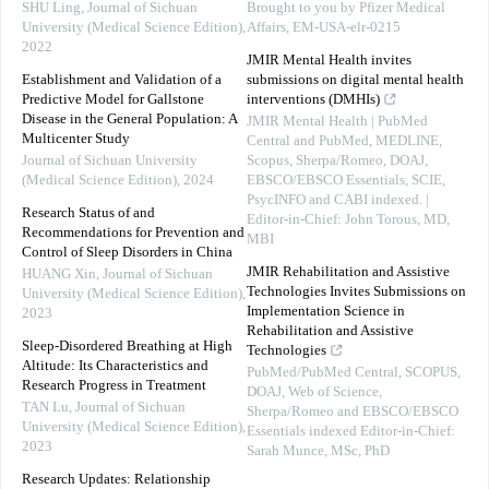
SHU Ling
,
Journal of Sichuan
Brought to you by Pfizer Medical
University (Medical Science Edition)
,
Affairs, EM-USA-elr-0215
2022
JMIR Mental Health invites
Establishment and Validation of a
submissions on digital mental health
Predictive Model for Gallstone
interventions (DMHIs)
Disease in the General Population: A
JMIR Mental Health | PubMed
Multicenter Study
Central and PubMed, MEDLINE,
Journal of Sichuan University
Scopus, Sherpa/Romeo, DOAJ,
(Medical Science Edition)
,
2024
EBSCO/EBSCO Essentials, SCIE,
PsycINFO and CABI indexed. |
Research Status of and
Editor-in-Chief: John Torous, MD,
Recommendations for Prevention and
MBI
Control of Sleep Disorders in China
JMIR Rehabilitation and Assistive
HUANG Xin
,
Journal of Sichuan
Technologies Invites Submissions on
University (Medical Science Edition)
,
Implementation Science in
2023
Rehabilitation and Assistive
Sleep-Disordered Breathing at High
Technologies
Altitude: Its Characteristics and
PubMed/PubMed Central, SCOPUS,
Research Progress in Treatment
DOAJ, Web of Science,
TAN Lu
,
Journal of Sichuan
Sherpa/Romeo and EBSCO/EBSCO
University (Medical Science Edition)
,
Essentials indexed Editor-in-Chief:
2023
Sarah Munce, MSc, PhD
Research Updates: Relationship