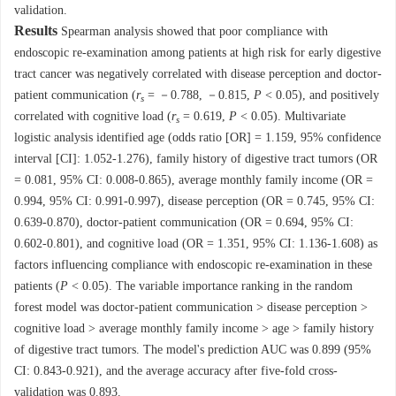
validation.
Results
Spearman analysis showed that poor compliance with
endoscopic re-examination among patients at high risk for early digestive
tract cancer was negatively correlated with disease perception and doctor-
patient communication (
r
= －0.788, －0.815,
P
< 0.05), and positively
s
correlated with cognitive load (
r
= 0.619,
P
< 0.05). Multivariate
s
logistic analysis identified age (odds ratio [OR] = 1.159, 95% confidence
interval [CI]: 1.052-1.276), family history of digestive tract tumors (OR
= 0.081, 95% CI: 0.008-0.865), average monthly family income (OR =
0.994, 95% CI: 0.991-0.997), disease perception (OR = 0.745, 95% CI:
0.639-0.870), doctor-patient communication (OR = 0.694, 95% CI:
0.602-0.801), and cognitive load (OR = 1.351, 95% CI: 1.136-1.608) as
factors influencing compliance with endoscopic re-examination in these
patients (
P
< 0.05). The variable importance ranking in the random
forest model was doctor-patient communication > disease perception >
cognitive load > average monthly family income > age > family history
of digestive tract tumors. The model's prediction AUC was 0.899 (95%
CI: 0.843-0.921), and the average accuracy after five-fold cross-
validation was 0.893.