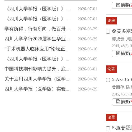
摘要
(
《四川大学学报（医学版）》印刷服务采购项目比选公示
2026-07-01
《四川大学学报（医学版）》编辑部紧急声明
2026-07-01
论著
学有所得，行有所向，做百卅川大的薪火赓续者 ——校长汪劲松在四川大学2026届学生毕业典礼上的讲话
2026-06-29
桑黄多糖
四川大学举行2026届学生毕业典礼暨学位授予仪式
2026-06-29
缪成贵
周
,
2015, 46(3): 
“手术机器人临床应用”论坛正式发布
2026-06-16
摘要
(
《四川大学学报（医学版）》2026年编委会会议举行
2026-06-09
中国科技期刊影响力提升，底气何来？（创新谈）
2026-06-01
论著
关于启用四川大学学报（医学版）新投审稿系统的通知
2026-04-30
5-Aza
黄丽萍
陈
,
四川大学学报（医学版）实验医学前沿技术专题发布会暨重点专题及指南共识组稿会举行
2026-04-29
2015, 46(3): 
摘要
(
论著
S-腺苷