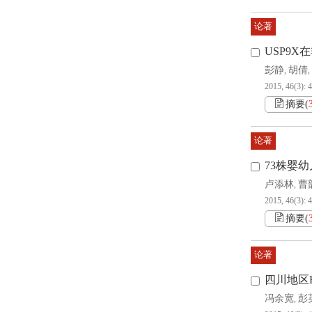
论著
USP9
彭静
胡倩
,
,
2015, 46(3): 
摘要
(
论著
73株婴
卢添林
曹
,
2015, 46(3): 
摘要
(
论著
四川地区
冯余宽
彭
,