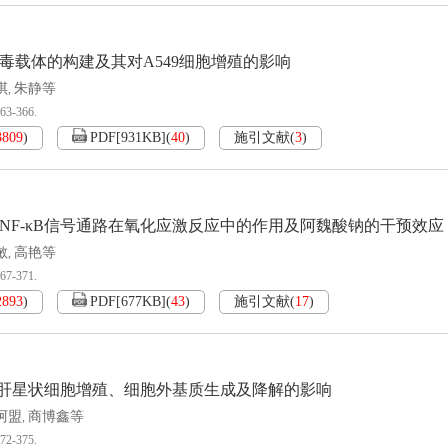
病毒载体的构建及其对A549细胞增殖的影响
琪
朱静等
,
363-366.
3809
)
PDF[
931KB
]
(
40
)
施引文献
(
3
)
3及NF-κB信号通路在氧化应激反应中的作用及阿魏酸钠的干预效应
敏
高艳等
,
367-371.
2893
)
PDF[
677KB
]
(
43
)
施引文献
(
17
)
肝星状细胞增殖、细胞外基质生成及降解的影响
阿盟
商博鑫等
,
372-375.