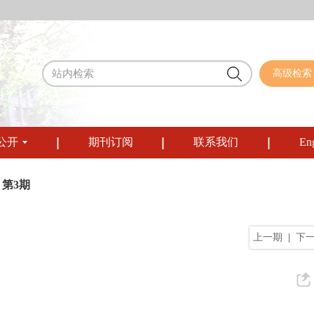
高级检索
公开
期刊订阅
联系我们
Eng
 第3期
上一期
|
下