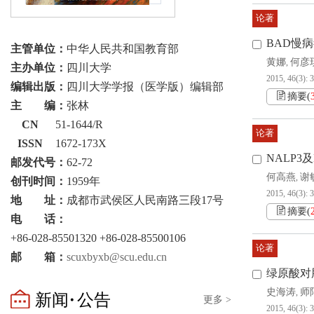
论著
BAD慢
主管单位：
中华人民共和国教育部
黄娜
何彦
,
主办单位：
四川大学
2015, 46(3): 
编辑出版：
四川大学学报（医学版）编辑部
摘要
(
主 编：
张林
CN
51-1644/R
论著
ISSN
1672-173X
NALP
邮发代号：
62-72
何高燕
谢
,
创刊时间：
1959年
2015, 46(3): 
地 址：
成都市武侯区人民南路三段17号
摘要
(
电 话：
+86-028-85501320 +86-028-85500106
论著
邮 箱：
scuxbyxb@scu.edu.cn
绿原酸对
史海涛
师
,
新闻·公告
更多 >
2015, 46(3): 