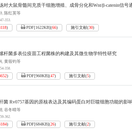
对大鼠骨髓间充质干细胞增殖、成骨分化和Wnt/β-catenin信
朴
陈红英等
,
347-353.
3118
)
PDF[
1622KB
]
(
66
)
施引文献
(
30
)
螺杆菌多表位疫苗工程菌株的构建及其微生物学特性研究
兴
黄筱钧等
,
354-358.
3652
)
PDF[
960KB
]
(
47
)
施引文献
(
5
)
杆菌 Rv0757基因的原核表达及其编码蛋白对巨噬细胞功能的影
朗
谷冬晴等
,
359-362.
3184
)
PDF[
684KB
]
(
26
)
施引文献
(
2
)