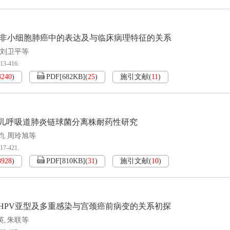
X在非小细胞肺癌中的表达及与临床病理特征的关系
刘卫平等
413-416.
3240
)
PDF[
682KB
]
(
25
)
施引文献
(
11
)
幼儿呼吸道肺炎链球菌分离株耐药性研究
韵
周玲旭等
,
417-421.
3928
)
PDF[
810KB
]
(
31
)
施引文献
(
10
)
HPV亚型及多重感染与宫颈癌前病变的关系初探
英
朱联等
,