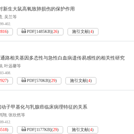
激活对新生大鼠高氧致肺损伤的保护作用
贵
吴兰等
,
399-402.
2816
)
PDF[
1485KB
]
(
26
)
施引文献
(
4
)
号通路相关基因多态性与急性白血病遗传易感性的相关性研究
娟
叶远馨等
,
403-408.
2927
)
PDF[
570KB
]
(
29
)
施引文献
(
4
)
因启动子甲基化与乳腺癌临床病理特征的关系
鹤翔
张欣然等
,
409-412.
3518
)
PDF[
1177KB
]
(
29
)
施引文献
(
4
)