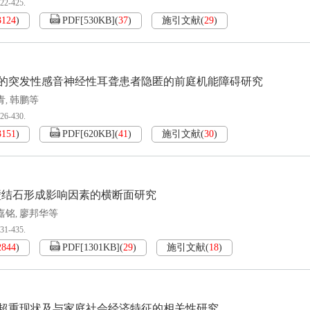
422-425.
3124
)
PDF[
530KB
]
(
37
)
施引文献
(
29
)
的突发性感音神经性耳聋患者隐匿的前庭机能障碍研究
青
韩鹏等
,
426-430.
3151
)
PDF[
620KB
]
(
41
)
施引文献
(
30
)
壁结石形成影响因素的横断面研究
嘉铭
廖邦华等
,
431-435.
2844
)
PDF[
1301KB
]
(
29
)
施引文献
(
18
)
超重现状及与家庭社会经济特征的相关性研究