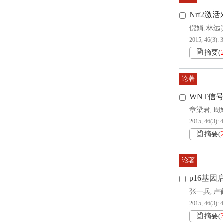
Nrf2
倪娟
林远
,
2015, 46(3): 
摘要
(
论著
WNT信
章梁君
周
,
2015, 46(3): 
摘要
(
论著
p16基
张一兵
卢
,
2015, 46(3): 
摘要
(