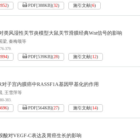
2852
)
PDF[
388KB
]
(
32
)
施引文献
(
6
)
对类风湿性关节炎模型大鼠关节滑膜经典Wnt信号的影响
国梁
秦梅颂等
,
376-379.
2894
)
PDF[
539KB
]
(
28
)
施引文献
(
12
)
-CdR对子宫内膜癌中RASSF1A基因甲基化的作用
晨
王雪萍等
,
380-383.
3696
)
PDF[
564KB
]
(
27
)
施引文献
(
14
)
蛋胺酸对VEGF-C表达及胃癌生长的影响