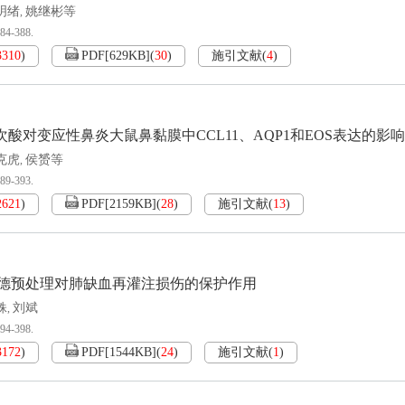
明绪
姚继彬等
,
384-388.
3310
)
PDF[
629KB
]
(
30
)
施引文献
(
4
)
草次酸对变应性鼻炎大鼠鼻黏膜中CCL11、AQP1和EOS表达的影响
克虎
侯赟等
,
389-393.
2621
)
PDF[
2159KB
]
(
28
)
施引文献
(
13
)
德预处理对肺缺血再灌注损伤的保护作用
姝
刘斌
,
394-398.
3172
)
PDF[
1544KB
]
(
24
)
施引文献
(
1
)