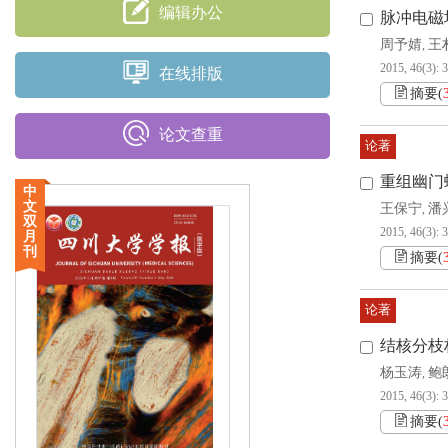
编辑办公
脉冲电磁场
周予婧
王
,
2015, 46(3): 
在线排版
摘要
(
论文查重
论著
重组幽门
中
文
王保宁
潘
,
双
2015, 46(3): 
月
刊
摘要
(
论著
结核分枝
杨玉涛
鲍
,
2015, 46(3): 
摘要
(