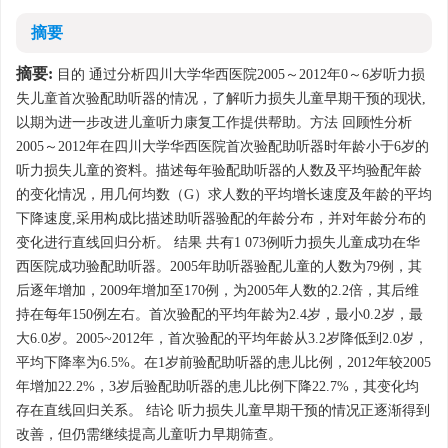
摘要
摘要:
目的 通过分析四川大学华西医院2005～2012年0～6岁听力损
失儿童首次验配助听器的情况，了解听力损失儿童早期干预的现状,
以期为进一步改进儿童听力康复工作提供帮助。方法 回顾性分析
2005～2012年在四川大学华西医院首次验配助听器时年龄小于6岁的
听力损失儿童的资料。描述每年验配助听器的人数及平均验配年龄
的变化情况，用几何均数（G）求人数的平均增长速度及年龄的平均
下降速度,采用构成比描述助听器验配的年龄分布，并对年龄分布的
变化进行直线回归分析。 结果 共有1 073例听力损失儿童成功在华
西医院成功验配助听器。2005年助听器验配儿童的人数为79例，其
后逐年增加，2009年增加至170例，为2005年人数的2.2倍，其后维
持在每年150例左右。首次验配的平均年龄为2.4岁，最小0.2岁，最
大6.0岁。2005~2012年，首次验配的平均年龄从3.2岁降低到2.0岁，
平均下降率为6.5%。在1岁前验配助听器的患儿比例，2012年较2005
年增加22.2%，3岁后验配助听器的患儿比例下降22.7%，其变化均
存在直线回归关系。 结论 听力损失儿童早期干预的情况正逐渐得到
改善，但仍需继续提高儿童听力早期筛查。