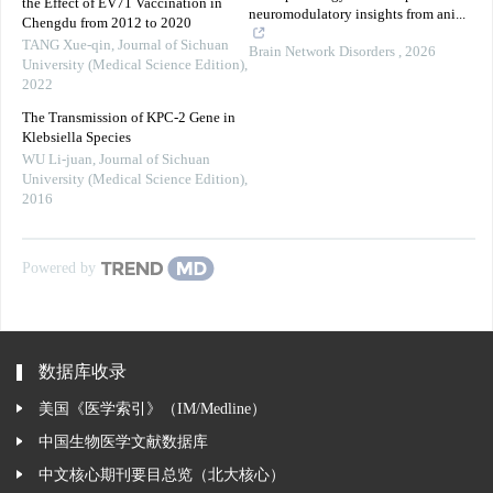
the Effect of EV71 Vaccination in
neuromodulatory insights from ani...
Chengdu from 2012 to 2020
TANG Xue-qin
,
Journal of Sichuan
Brain Network Disorders
,
2026
University (Medical Science Edition)
,
2022
The Transmission of KPC-2 Gene in
Klebsiella Species
WU Li-juan
,
Journal of Sichuan
University (Medical Science Edition)
,
2016
Powered by
数据库收录
美国《医学索引》（IM/Medline）
中国生物医学文献数据库
中文核心期刊要目总览（北大核心）