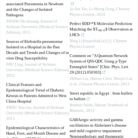
associated Pneumonia in Newborn
Ju-Jun Xie, Li-Sheng Geng
,
Chinese
and the Changes of Isolated
Physics Letters
,
2024
Pathogens
ZHANG De-shuang
,
Journal of
Perfect $DD^*$ Molecular Prediction
Sichuan University (Medical Science
Matching the $T
$ Observation at
\rm cc
Edition)
,
2013
LHCb
Ning Li{hyperlink{s}{}}
,
Chinese
Sources of Klebsiella pneumoniae
Physics Letters
Isolated in a Hospital in the Past
Decade and Trends and Changes of in
Comment on “A Quantum Network
vitro Drug Susceptibility
System of QSS-QDC Using χ-Type
SHU Ling
,
Journal of Sichuan
Entangled States" [Chin. Phys. Lett.
University (Medical Science Edition)
,
29 (2012) 050303]
2022
Zhihao Liu, Hanwu Chen, Wenjie Liu,
et al.
,
Chinese Physics Letters
,
2013
Clinical Features and
Epidemiological Trend of Diabetic
Street republic in Egypt : from bullets
Ketosis in Patients Admitted to West
to ballots
China Hospital
Ibrahim Saleh
,
African Yearbook of
ZHOU Yun-xia
,
Journal of Sichuan
Rhetoric
,
2013
University (Medical Science Edition)
,
2013
GABAergic activity and gamma
oscillations in Alzheimer’s disease
Epidemiological Characteristics of
and mild cognitive impairment:
Hand, Foot, and Mouth Disease and
Neuropathology and therapeutic