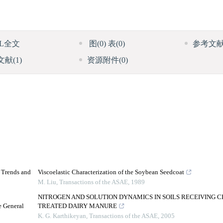
ML全文
图
(0)
表
(0)
参考文
文献
(1)
资源附件
(0)
d Trends and
Viscoelastic Characterization of the Soybean Seedcoat
M. Liu
,
Transactions of the ASAE
,
1989
NITROGEN AND SOLUTION DYNAMICS IN SOILS RECEIVING 
e General
TREATED DAIRY MANURE
K. G. Karthikeyan
,
Transactions of the ASAE
,
2005