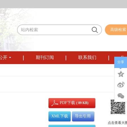
高级检索
公开
期刊订阅
联系我们
Eng
分享
PDF下载
( 89 KB)
XML下载
导出引用
点击查看大