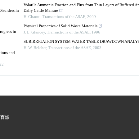
Volatile Ammonia Fraction and Flux from Thin Layers of Buffered
isorders in
Dairy Cattle Manure
H. Chaoui
,
Transactions of the ASAE
,
2009
Physical Properties of Solid Waste Materials
rogress in
J. L. Glancey
,
Transactions of the ASAE
,
1996
SUBIRRIGATION SYSTEM WATER TABLE DRAWDOWN ANALYS
H. W. Belcher
,
Transactions of the ASAE
,
2003
tions and
22
教育部