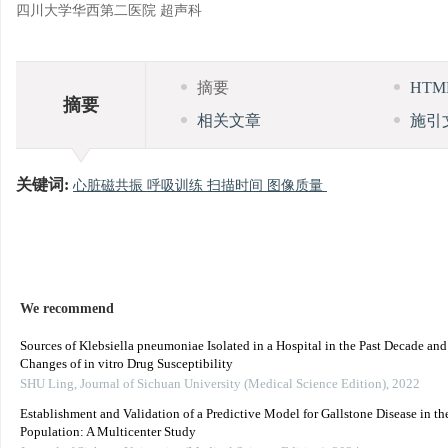
四川大学华西第二医院 超声科
摘要
HT
摘要
相关文章
施引
关键词:
心脏磁共振 呼吸训练 扫描时间 图像质量
We recommend
Sources of Klebsiella pneumoniae Isolated in a Hospital in the Past Decade an
Changes of in vitro Drug Susceptibility
SHU Ling
,
Journal of Sichuan University (Medical Science Edition)
,
2022
Establishment and Validation of a Predictive Model for Gallstone Disease in th
Population: A Multicenter Study