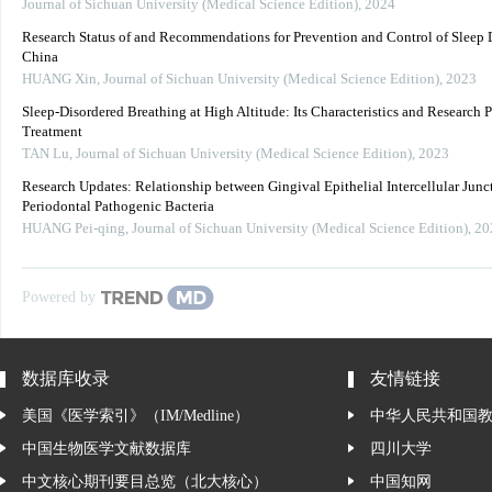
Journal of Sichuan University (Medical Science Edition)
,
2024
Research Status of and Recommendations for Prevention and Control of Sleep D
China
HUANG Xin
,
Journal of Sichuan University (Medical Science Edition)
,
2023
Sleep-Disordered Breathing at High Altitude: Its Characteristics and Research P
Treatment
TAN Lu
,
Journal of Sichuan University (Medical Science Edition)
,
2023
Research Updates: Relationship between Gingival Epithelial Intercellular Junc
Periodontal Pathogenic Bacteria
HUANG Pei-qing
,
Journal of Sichuan University (Medical Science Edition)
,
20
Powered by
数据库收录
友情链接
美国《医学索引》（IM/Medline）
中华人民共和国
中国生物医学文献数据库
四川大学
中文核心期刊要目总览（北大核心）
中国知网