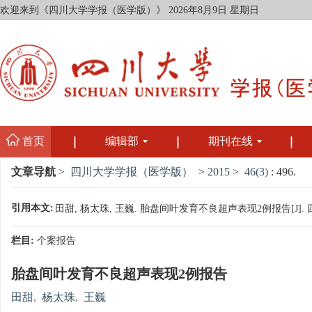
欢迎来到《四川大学学报（医学版）》
2026年8月9日 星期日
首页
编辑部
期刊在线
文章导航
>
四川大学学报（医学版）
>
2015
>
46(3)
: 496.
引用本文:
田甜, 杨太珠, 王巍. 胎盘间叶发育不良超声表现2例报告[J]. 四川大
栏目:
个案报告
胎盘间叶发育不良超声表现2例报告
田甜
,
杨太珠
,
王巍