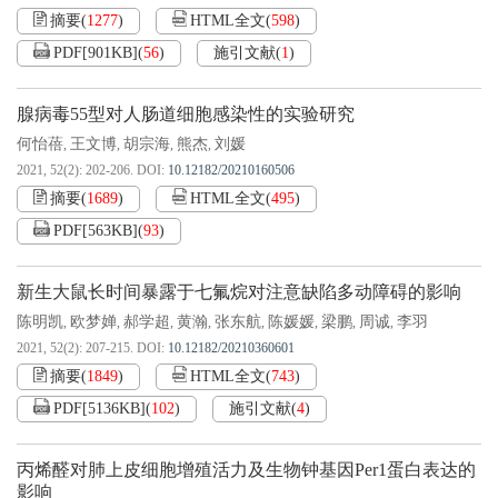
摘要
(
1277
)
HTML全文
(
598
)
PDF[
901KB
]
(
56
)
施引文献
(
1
)
腺病毒55型对人肠道细胞感染性的实验研究
何怡蓓
王文博
胡宗海
熊杰
刘媛
,
,
,
,
2021, 52(2): 202-206.
DOI:
10.12182/20210160506
摘要
(
1689
)
HTML全文
(
495
)
PDF[
563KB
]
(
93
)
新生大鼠长时间暴露于七氟烷对注意缺陷多动障碍的影响
陈明凯
欧梦婵
郝学超
黄瀚
张东航
陈媛媛
梁鹏
周诚
李羽
,
,
,
,
,
,
,
,
2021, 52(2): 207-215.
DOI:
10.12182/20210360601
摘要
(
1849
)
HTML全文
(
743
)
PDF[
5136KB
]
(
102
)
施引文献
(
4
)
丙烯醛对肺上皮细胞增殖活力及生物钟基因Per1蛋白表达的
影响