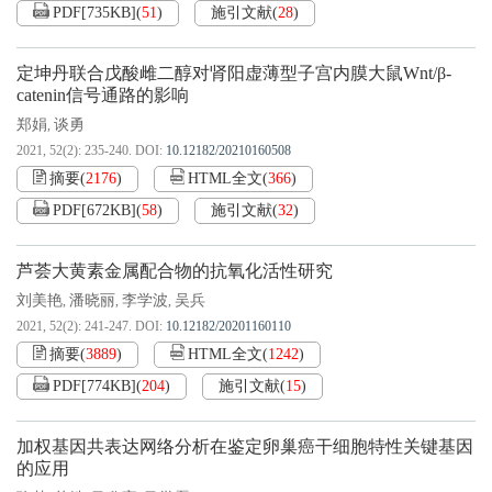
PDF[
735KB
]
(
51
)
施引文献
(
28
)
定坤丹联合戊酸雌二醇对肾阳虚薄型子宫内膜大鼠Wnt/β-
catenin信号通路的影响
郑娟
谈勇
,
2021, 52(2): 235-240.
DOI:
10.12182/20210160508
摘要
(
2176
)
HTML全文
(
366
)
PDF[
672KB
]
(
58
)
施引文献
(
32
)
芦荟大黄素金属配合物的抗氧化活性研究
刘美艳
潘晓丽
李学波
吴兵
,
,
,
2021, 52(2): 241-247.
DOI:
10.12182/20201160110
摘要
(
3889
)
HTML全文
(
1242
)
PDF[
774KB
]
(
204
)
施引文献
(
15
)
加权基因共表达网络分析在鉴定卵巢癌干细胞特性关键基因
的应用