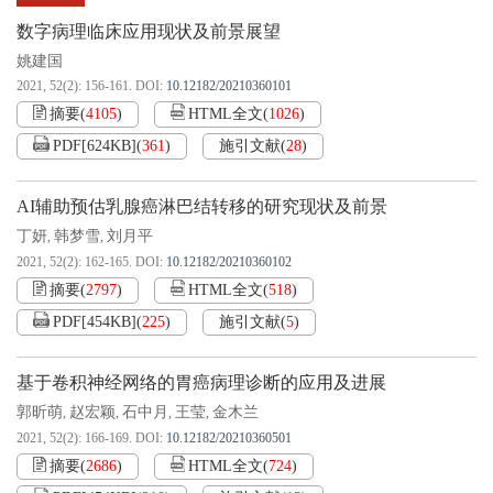
数字病理临床应用现状及前景展望
姚建国
2021, 52(2): 156-161.
DOI:
10.12182/20210360101
摘要
(
4105
)
HTML全文
(
1026
)
PDF[
624KB
]
(
361
)
施引文献
(
28
)
AI辅助预估乳腺癌淋巴结转移的研究现状及前景
丁妍
韩梦雪
刘月平
,
,
2021, 52(2): 162-165.
DOI:
10.12182/20210360102
摘要
(
2797
)
HTML全文
(
518
)
PDF[
454KB
]
(
225
)
施引文献
(
5
)
基于卷积神经网络的胃癌病理诊断的应用及进展
郭昕萌
赵宏颖
石中月
王莹
金木兰
,
,
,
,
2021, 52(2): 166-169.
DOI:
10.12182/20210360501
摘要
(
2686
)
HTML全文
(
724
)