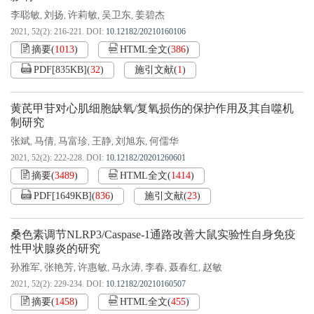
李聪敏
刘扬
许莉敏
吴卫东
姜碧杰
,
,
,
,
2021, 52(2): 216-221.
DOI:
10.12182/20210160106
摘要
(
1013
)
HTML全文
(
386
)
PDF[
835KB
]
(
32
)
施引文献
(
1
)
黄芪甲苷对心肌细胞缺氧/复氧损伤的保护作用及其自噬机
制研究
张斌
马倩
马富珍
王静
刘旭东
何儒华
,
,
,
,
,
2021, 52(2): 222-228.
DOI:
10.12182/20201260601
摘要
(
3489
)
HTML全文
(
1414
)
PDF[
1649KB
]
(
836
)
施引文献
(
23
)
桑色素调节NLRP3/Caspase-1通路改善大鼠实验性自身免疫
性甲状腺炎的研究
孙雅军
张艳芳
许惠敏
马永涛
李春
聂春红
赵敏
,
,
,
,
,
,
2021, 52(2): 229-234.
DOI:
10.12182/20210160507
摘要
(
1458
)
HTML全文
(
455
)