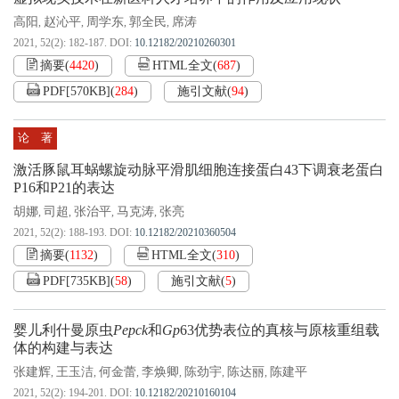
高阳
赵沁平
周学东
郭全民
席涛
,
,
,
,
2021, 52(2): 182-187.
DOI:
10.12182/20210260301
摘要
(
4420
)
HTML全文
(
687
)
PDF[
570KB
]
(
284
)
施引文献
(
94
)
论 著
激活豚鼠耳蜗螺旋动脉平滑肌细胞连接蛋白43下调衰老蛋白
P16和P21的表达
胡娜
司超
张治平
马克涛
张亮
,
,
,
,
2021, 52(2): 188-193.
DOI:
10.12182/20210360504
摘要
(
1132
)
HTML全文
(
310
)
PDF[
735KB
]
(
58
)
施引文献
(
5
)
婴儿利什曼原虫
Pepck
和
Gp
63优势表位的真核与原核重组载
体的构建与表达
张建辉
王玉洁
何金蕾
李焕卿
陈劲宇
陈达丽
陈建平
,
,
,
,
,
,
2021, 52(2): 194-201.
DOI:
10.12182/20210160104