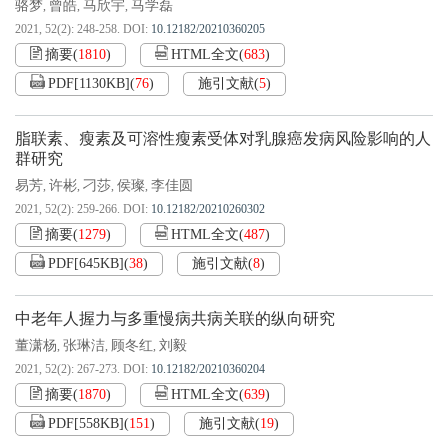
骆梦
曾皓
马欣宇
马学磊
,
,
,
2021, 52(2): 248-258.
DOI:
10.12182/20210360205
摘要
(
1810
)
HTML全文
(
683
)
PDF[
1130KB
]
(
76
)
施引文献
(
5
)
脂联素、瘦素及可溶性瘦素受体对乳腺癌发病风险影响的人
群研究
易芳
许彬
刁莎
侯璨
李佳圆
,
,
,
,
2021, 52(2): 259-266.
DOI:
10.12182/20210260302
摘要
(
1279
)
HTML全文
(
487
)
PDF[
645KB
]
(
38
)
施引文献
(
8
)
中老年人握力与多重慢病共病关联的纵向研究
董潇杨
张琳洁
顾冬红
刘毅
,
,
,
2021, 52(2): 267-273.
DOI:
10.12182/20210360204
摘要
(
1870
)
HTML全文
(
639
)
PDF[
558KB
]
(
151
)
施引文献
(
19
)