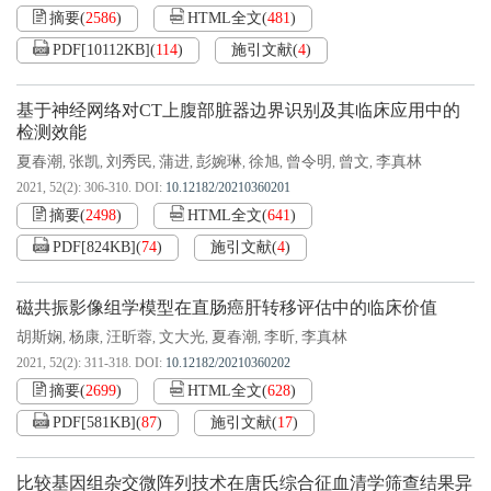
摘要
(
2586
)
HTML全文
(
481
)
PDF[
10112KB
]
(
114
)
施引文献
(
4
)
基于神经网络对CT上腹部脏器边界识别及其临床应用中的
检测效能
夏春潮
张凯
刘秀民
蒲进
彭婉琳
徐旭
曾令明
曾文
李真林
,
,
,
,
,
,
,
,
2021, 52(2): 306-310.
DOI:
10.12182/20210360201
摘要
(
2498
)
HTML全文
(
641
)
PDF[
824KB
]
(
74
)
施引文献
(
4
)
磁共振影像组学模型在直肠癌肝转移评估中的临床价值
胡斯娴
杨康
汪昕蓉
文大光
夏春潮
李昕
李真林
,
,
,
,
,
,
2021, 52(2): 311-318.
DOI:
10.12182/20210360202
摘要
(
2699
)
HTML全文
(
628
)
PDF[
581KB
]
(
87
)
施引文献
(
17
)
比较基因组杂交微阵列技术在唐氏综合征血清学筛查结果异