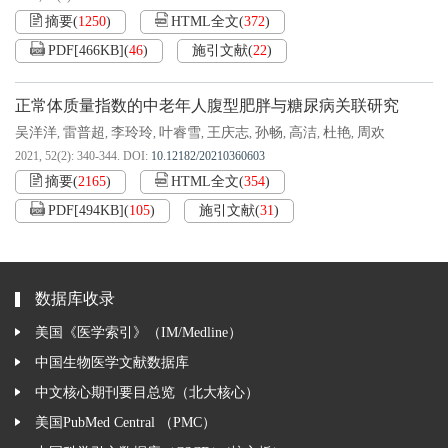
摘要
(
1250
)
HTML全文
(
372
)
PDF[
466KB
]
(
46
)
施引文献
(
22
)
正常体质量指数的中老年人腹型肥胖与糖尿病关联研究
吴洋洋
雷普超
李玲玲
叶睿雪
王庆志
孙畅
高洁
杜艳
周欢
,
,
,
,
,
,
,
,
2021, 52(2): 340-344.
DOI:
10.12182/20210360603
摘要
(
2165
)
HTML全文
(
354
)
PDF[
494KB
]
(
105
)
施引文献
(
31
)
数据库收录
美国《医学索引》（IM/Medline）
中国生物医学文献数据库
中文核心期刊要目总览（北大核心）
美国PubMed Central （PMC）