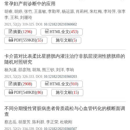
常孕妇产前诊断中的应用
胡睿
胡婷
张竹
王嘉敏
李勤琴
杨运源
肖莉柯
朱红梅
李玲萍
张李
,
,
,
,
,
,
,
,
,
李
王和
刘珊玲
,
,
2021, 52(2): 319-325.
DOI:
10.12182/20210360602
摘要
(
1296
)
HTML全文
(
453
)
PDF[
559KB
]
(
55
)
施引文献
(
5
)
卡介苗对比表柔比星膀胱内灌注治疗非肌层浸润性膀胱癌的
随机对照研究
杨为潇
邵彦翔
胡旭
熊三钞
刘洋
李响
,
,
,
,
,
2021, 52(2): 326-333.
DOI:
10.12182/20210360203
摘要
(
2908
)
HTML全文
(
910
)
PDF[
548KB
]
(
86
)
施引文献
(
15
)
不同分期慢性肾脏病患者骨质疏松与心血管钙化的横断面调
查
蔡志岳
胡显芳
陈利群
李正荣
杜晓刚
,
,
,
,
2021, 52(2): 334-339.
DOI:
10.12182/20210360507