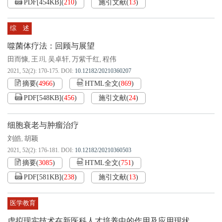
PDF[
454KB
]
(
210
)
施引文献
(
13
)
综 述
噬菌体疗法：回顾与展望
田而慷
王玥
吴卓轩
万紫千红
程伟
,
,
,
,
2021, 52(2): 170-175.
DOI:
10.12182/20210360207
摘要
(
4966
)
HTML全文
(
869
)
PDF[
548KB
]
(
456
)
施引文献
(
24
)
细胞衰老与肿瘤治疗
刘皓
胡颖
,
2021, 52(2): 176-181.
DOI:
10.12182/20210360503
摘要
(
3085
)
HTML全文
(
751
)
PDF[
581KB
]
(
238
)
施引文献
(
13
)
医学教育
虚拟现实技术在新医科人才培养中的作用及应用现状