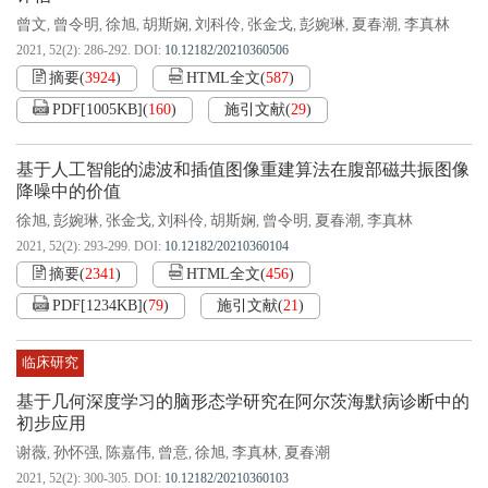
曾文
曾令明
徐旭
胡斯娴
刘科伶
张金戈
彭婉琳
夏春潮
李真林
,
,
,
,
,
,
,
,
2021, 52(2): 286-292.
DOI:
10.12182/20210360506
摘要
(
3924
)
HTML全文
(
587
)
PDF[
1005KB
]
(
160
)
施引文献
(
29
)
基于人工智能的滤波和插值图像重建算法在腹部磁共振图像
降噪中的价值
徐旭
彭婉琳
张金戈
刘科伶
胡斯娴
曾令明
夏春潮
李真林
,
,
,
,
,
,
,
2021, 52(2): 293-299.
DOI:
10.12182/20210360104
摘要
(
2341
)
HTML全文
(
456
)
PDF[
1234KB
]
(
79
)
施引文献
(
21
)
临床研究
基于几何深度学习的脑形态学研究在阿尔茨海默病诊断中的
初步应用
谢薇
孙怀强
陈嘉伟
曾意
徐旭
李真林
夏春潮
,
,
,
,
,
,
2021, 52(2): 300-305.
DOI:
10.12182/20210360103