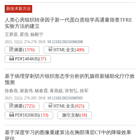
新技术新方法
人类心房组织转录因子新一代蛋白质组学高通量筛查TFRE
实验方法的建立
王莽原
霍强
杨毅宁
,
,
2021, 52(2): 274-278.
DOI:
10.12182/20210360208
摘要
(
1376
)
HTML全文
(
400
)
PDF[
484KB
]
(
37
)
基于病理穿刺切片组织形态学分析的乳腺癌新辅助化疗疗效
预测
徐春燕
谢嘉伟
杨春霞
蒋燕妮
张智弘
徐军
,
,
,
,
,
2021, 52(2): 279-285.
DOI:
10.12182/20210360505
摘要
(
2725
)
HTML全文
(
825
)
PDF[
820KB
]
(
133
)
施引文献
(
18
)
基于深度学习的图像重建算法在胸部薄层CT中的降噪效果
评估