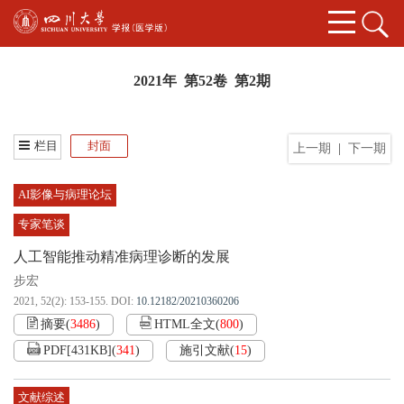
2021年 第52卷 第2期
栏目
封面
上一期
|
下一期
AI影像与病理论坛
专家笔谈
人工智能推动精准病理诊断的发展
步宏
2021, 52(2): 153-155.
DOI:
10.12182/20210360206
摘要
(
3486
)
HTML全文
(
800
)
PDF[
431KB
]
(
341
)
施引文献
(
15
)
文献综述