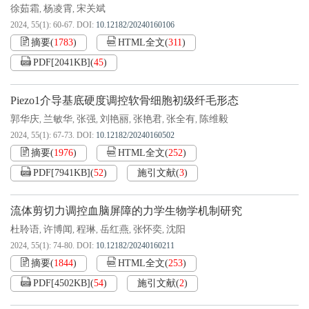
徐茹霜
杨凌霄
宋关斌
,
,
2024, 55(1): 60-67.
DOI:
10.12182/20240160106
摘要
(
1783
)
HTML全文
(
311
)
PDF[
2041KB
]
(
45
)
Piezo1介导基底硬度调控软骨细胞初级纤毛形态
郭华庆
兰敏华
张强
刘艳丽
张艳君
张全有
陈维毅
,
,
,
,
,
,
2024, 55(1): 67-73.
DOI:
10.12182/20240160502
摘要
(
1976
)
HTML全文
(
252
)
PDF[
7941KB
]
(
52
)
施引文献
(
3
)
流体剪切力调控血脑屏障的力学生物学机制研究
杜聆语
许博闻
程琳
岳红燕
张怀奕
沈阳
,
,
,
,
,
2024, 55(1): 74-80.
DOI:
10.12182/20240160211
摘要
(
1844
)
HTML全文
(
253
)
PDF[
4502KB
]
(
54
)
施引文献
(
2
)