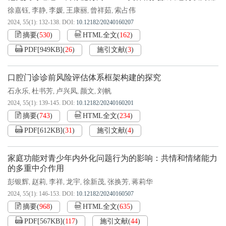
徐嘉钰
李静
李媛
王康丽
曾祥茹
索占伟
,
,
,
,
,
2024, 55(1): 132-138.
DOI:
10.12182/20240160207
摘要
(
530
)
HTML全文
(
162
)
PDF[
949KB
]
(
26
)
施引文献
(
3
)
口腔门诊诊前风险评估体系框架构建的探究
石永乐
杜书芳
卢兴凤
颜文
刘帆
,
,
,
,
2024, 55(1): 139-145.
DOI:
10.12182/20240160201
摘要
(
743
)
HTML全文
(
234
)
PDF[
612KB
]
(
31
)
施引文献
(
4
)
家庭功能对青少年内外化问题行为的影响：共情和情绪能力
的多重中介作用
彭银辉
赵莉
李祥
龙宇
徐新茂
张换芳
蒋莉华
,
,
,
,
,
,
2024, 55(1): 146-153.
DOI:
10.12182/20240160507
摘要
(
968
)
HTML全文
(
635
)
PDF[
567KB
]
(
117
)
施引文献
(
44
)