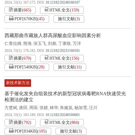
2024, 55(1): 167-175.
DOI:
10.12182/20240160107
摘要
(
665
)
HTML全文
(
159
)
PDF[
670KB
]
(
45
)
施引文献
(
3
)
西藏那曲市藏族人群高尿酸血症影响因素分析
仁青拉姆
熊海
张玉飞
刘彪
丁康致
万洋
,
,
,
,
,
2024, 55(1): 176-182.
DOI:
10.12182/20231160101
摘要
(
670
)
HTML全文
(
156
)
PDF[
540KB
]
(
28
)
施引文献
(
11
)
新技术新方法
基于催化发夹自组装技术的新型冠状病毒靶RNA快速荧光
检测法的建立
方楚斌
唐田
周琛
张婧
林华
朱娅岚
杨加雪
汪川
,
,
,
,
,
,
,
2024, 55(1): 183-189.
DOI:
10.12182/20240160601
摘要
(
792
)
HTML全文
(
884
)
PDF[
834KB
]
(
105
)
施引文献
(
3
)