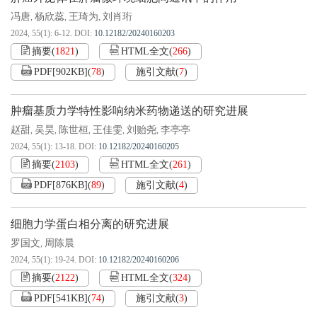
冯唐
杨欣蕊
王琦为
刘肖珩
,
,
,
2024, 55(1): 6-12.
DOI:
10.12182/20240160203
摘要
(
1821
)
HTML全文
(
266
)
PDF[
902KB
]
(
78
)
施引文献
(
7
)
肿瘤基质力学特性影响纳米药物递送的研究进展
赵甜
吴昊
陈世桓
王佳雯
刘贻尧
李亭亭
,
,
,
,
,
2024, 55(1): 13-18.
DOI:
10.12182/20240160205
摘要
(
2103
)
HTML全文
(
261
)
PDF[
876KB
]
(
89
)
施引文献
(
4
)
细胞力学蛋白相分离的研究进展
罗国文
周陈晨
,
2024, 55(1): 19-24.
DOI:
10.12182/20240160206
摘要
(
2122
)
HTML全文
(
324
)
PDF[
541KB
]
(
74
)
施引文献
(
3
)