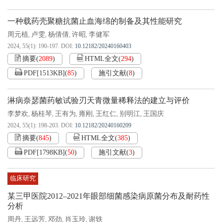
一种载药壳聚糖抗菌止血海绵的制备及其性能研究
周元植
卢雯
杨倩倩
许昭
李健军
,
,
,
,
2024, 55(1): 190-197.
DOI:
10.12182/20240160403
摘要
(
2089
)
HTML全文
(
294
)
PDF[
1513KB
]
(
85
)
施引文献
(
8
)
淋病奈瑟菌药敏试验刃天青微量稀释法的建立与评价
李梦欢
杨桂琴
王有为
雍刚
王红仁
别明江
王国庆
,
,
,
,
,
,
2024, 55(1): 198-203.
DOI:
10.12182/20240160209
摘要
(
845
)
HTML全文
(
385
)
PDF[
1798KB
]
(
50
)
施引文献
(
3
)
临床研究
某三甲医院2012–2021年眼部细菌感染病原菌分布及耐药性
分析
周丹
王远芳
邓劲
肖玉玲
谢轶
,
,
,
,