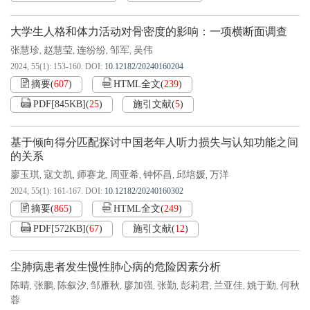
大学生人格和体力活动对骨密度的影响：一项横断面调查
张慧珍
赵慧莹
连纷纷
邹军
吴伟
,
,
,
,
2024, 55(1): 153-160.
DOI:
10.12182/20240160204
摘要
(
607
)
HTML全文
(
239
)
PDF[
845KB
]
(
25
)
施引文献
(
5
)
基于倾向得分匹配探讨中国老年人听力损失与认知功能之间
的关系
廖玉琪
寇文凯
师赛龙
周亚希
钟怀昌
邱培媛
万洋
,
,
,
,
,
,
2024, 55(1): 161-167.
DOI:
10.12182/20240160302
摘要
(
865
)
HTML全文
(
249
)
PDF[
572KB
]
(
67
)
施引文献
(
12
)
尘肺病患者发生慢性肺心病的危险因素分析
陈晴
张鹏
陈叙汐
邹雁秋
廖加强
张勤
彭莉君
兰亚佳
姚于勤
何秋
,
,
,
,
,
,
,
,
,
蓉