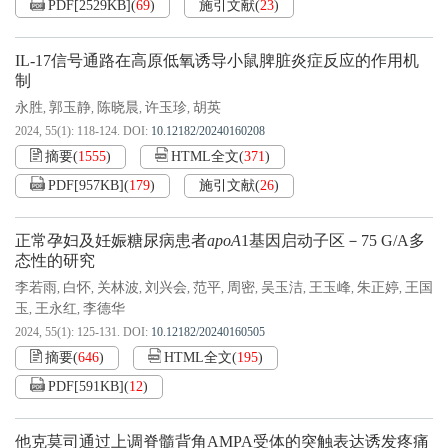
PDF[
2529KB
]
(
69
)
施引文献
(
23
)
IL-17信号通路在高原低氧诱导小鼠脾脏炎症反应的作用机
制
永胜
郭玉静
陈晓晨
许玉珍
胡英
,
,
,
,
2024, 55(1): 118-124.
DOI:
10.12182/20240160208
摘要
(
1555
)
HTML全文
(
371
)
PDF[
957KB
]
(
179
)
施引文献
(
26
)
正常孕妇及妊娠糖尿病患者
apoA
1基因启动子区－75 G/A多
态性的研究
李若雨
白怀
关林波
刘兴会
范平
周密
吴玉洁
王玉峰
朱正婷
王国
,
,
,
,
,
,
,
,
,
玉
王永红
李德华
,
,
2024, 55(1): 125-131.
DOI:
10.12182/20240160505
摘要
(
646
)
HTML全文
(
195
)
PDF[
591KB
]
(
12
)
他克莫司通过上调脊髓背角AMPA受体的突触表达诱发疼痛