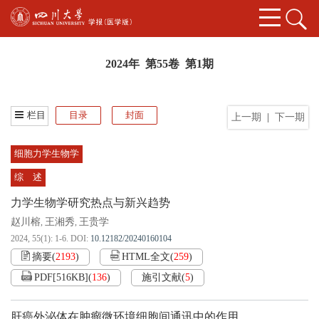
2024年 第55卷 第1期
栏目
目录
封面
上一期
|
下一期
细胞力学生物学
综 述
力学生物学研究热点与新兴趋势
赵川榕
王湘秀
王贵学
,
,
2024, 55(1): 1-6.
DOI:
10.12182/20240160104
摘要
(
2193
)
HTML全文
(
259
)
PDF[
516KB
]
(
136
)
施引文献
(
5
)
肝癌外泌体在肿瘤微环境细胞间通讯中的作用