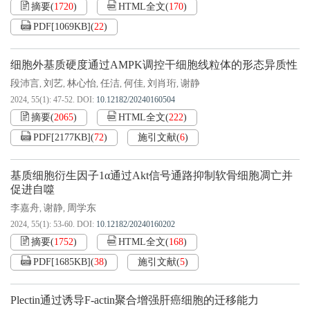
摘要
(
1720
)
HTML全文
(
170
)
PDF[
1069KB
]
(
22
)
细胞外基质硬度通过AMPK调控干细胞线粒体的形态异质性
段沛言
刘艺
林心怡
任洁
何佳
刘肖珩
谢静
,
,
,
,
,
,
2024, 55(1): 47-52.
DOI:
10.12182/20240160504
摘要
(
2065
)
HTML全文
(
222
)
PDF[
2177KB
]
(
72
)
施引文献
(
6
)
基质细胞衍生因子1α通过Akt信号通路抑制软骨细胞凋亡并
促进自噬
李嘉舟
谢静
周学东
,
,
2024, 55(1): 53-60.
DOI:
10.12182/20240160202
摘要
(
1752
)
HTML全文
(
168
)
PDF[
1685KB
]
(
38
)
施引文献
(
5
)
Plectin通过诱导F-actin聚合增强肝癌细胞的迁移能力