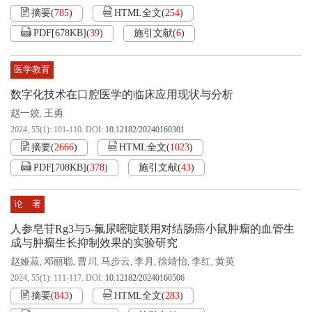
摘要
(
785
)
HTML全文
(
254
)
PDF[
678KB
]
(
39
)
施引文献
(
6
)
医学教育
数字化技术在口腔医学的临床应用现状与分析
赵一姣
王勇
,
2024, 55(1): 101-110.
DOI:
10.12182/20240160301
摘要
(
2666
)
HTML全文
(
1023
)
PDF[
708KB
]
(
378
)
施引文献
(
43
)
论 著
人参皂苷Rg3与5-氟尿嘧啶联用对结肠癌小鼠肿瘤的血管生
成与肿瘤生长抑制效果的实验研究
赵娅菽
邓丽聪
曹玥
马步云
李月
徐靖怡
李红
黄英
,
,
,
,
,
,
,
2024, 55(1): 111-117.
DOI:
10.12182/20240160506
摘要
(
843
)
HTML全文
(
283
)