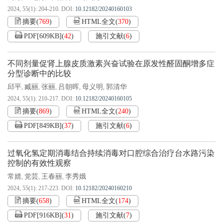
2024, 55(1): 204-210.
DOI:
10.12182/20240160103
摘要
(
769
)
HTML全文
(
370
)
PDF[
609KB
]
(
42
)
施引文献
(
6
)
不同剂量促肾上腺皮质激素兴奋试验在原发性醛固酮增多症
分型诊断中的比较
邱平
臧丽
张丽
吕朝晖
母义明
郭清华
,
,
,
,
,
2024, 55(1): 210-217.
DOI:
10.12182/20240160105
摘要
(
869
)
HTML全文
(
240
)
PDF[
849KB
]
(
37
)
施引文献
(
6
)
过氧化氢定期消毒结合持续消毒对口腔综合治疗台水路污染
控制的有效性观察
常婧
党芸
王春丽
李秀娥
,
,
,
2024, 55(1): 217-223.
DOI:
10.12182/20240160210
摘要
(
658
)
HTML全文
(
174
)
PDF[
916KB
]
(
31
)
施引文献
(
7
)