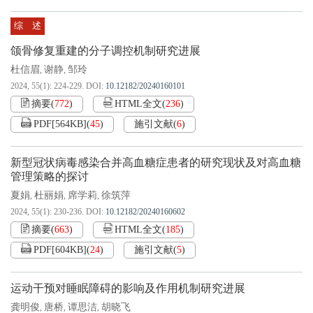
综 述
颌骨修复重建的分子调控机制研究进展
杜信眉
谢静
邹玲
,
,
2024, 55(1): 224-229.
DOI:
10.12182/20240160101
摘要
(
772
)
HTML全文
(
236
)
PDF[
564KB
]
(
45
)
施引文献
(
6
)
新型冠状病毒感染合并高血糖症患者的研究现状及对高血糖
管理策略的探讨
夏娟
杜丽娟
席学莉
徐筑萍
,
,
,
2024, 55(1): 230-236.
DOI:
10.12182/20240160602
摘要
(
663
)
HTML全文
(
185
)
PDF[
604KB
]
(
24
)
施引文献
(
5
)
运动干预对睡眠障碍的影响及作用机制研究进展
龚明俊
唐桥
谭思洁
胡晓飞
,
,
,