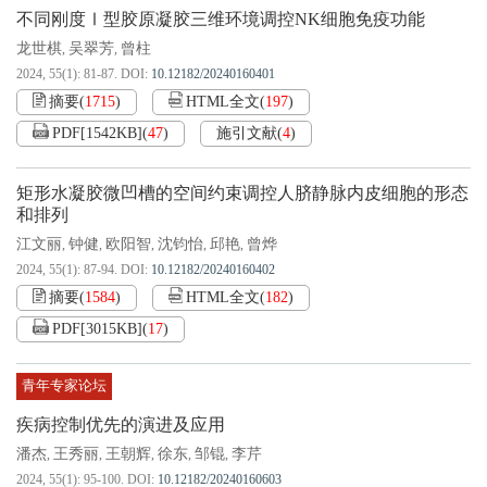
不同刚度Ⅰ型胶原凝胶三维环境调控NK细胞免疫功能
龙世棋
吴翠芳
曾柱
,
,
2024, 55(1): 81-87.
DOI:
10.12182/20240160401
摘要
(
1715
)
HTML全文
(
197
)
PDF[
1542KB
]
(
47
)
施引文献
(
4
)
矩形水凝胶微凹槽的空间约束调控人脐静脉内皮细胞的形态
和排列
江文丽
钟健
欧阳智
沈钧怡
邱艳
曾烨
,
,
,
,
,
2024, 55(1): 87-94.
DOI:
10.12182/20240160402
摘要
(
1584
)
HTML全文
(
182
)
PDF[
3015KB
]
(
17
)
青年专家论坛
疾病控制优先的演进及应用
潘杰
王秀丽
王朝辉
徐东
邹锟
李芹
,
,
,
,
,
2024, 55(1): 95-100.
DOI:
10.12182/20240160603