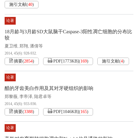
施引文献
(
40
)
论著
18月龄与3月龄SD大鼠脑干Caspase-3阳性凋亡细胞的分布比
较
夏卫维
郑翔
潘倩等
,
,
2014, 45(6): 928-932.
摘要
(
2854
)
PDF[
1773KB
]
(
169
)
施引文献
(
4
)
论著
醋的牙齿美白作用及其对牙硬组织的影响
郑黎薇
李帝泽
陆君卓等
,
,
2014, 45(6): 933-936.
摘要
(
3388
)
PDF[
1046KB
]
(
165
)
论著