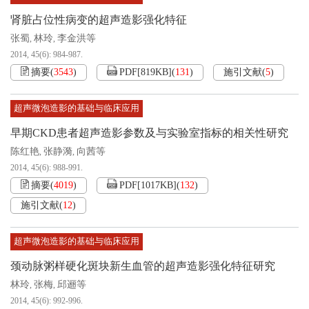
肾脏占位性病变的超声造影强化特征
张蜀
林玲
李金洪等
,
,
2014, 45(6): 984-987.
摘要
(
3543
)
PDF[
819KB
]
(
131
)
施引文献
(
5
)
超声微泡造影的基础与临床应用
早期CKD患者超声造影参数及与实验室指标的相关性研究
陈红艳
张静漪
向茜等
,
,
2014, 45(6): 988-991.
摘要
(
4019
)
PDF[
1017KB
]
(
132
)
施引文献
(
12
)
超声微泡造影的基础与临床应用
颈动脉粥样硬化斑块新生血管的超声造影强化特征研究
林玲
张梅
邱逦等
,
,
2014, 45(6): 992-996.