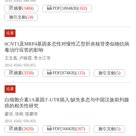
2014, 45(6): 946-949.
摘要
(
3484
)
PDF[
1804KB
]
(
162
)
施引文献
(
24
)
论著
hCNT1及MRP4基因多态性对慢性乙型肝炎核苷类似物抗病
毒治疗应答的影响
王文真
卢丽霞
李大江等
,
,
2014, 45(6): 950-955.
摘要
(
3350
)
PDF[
874KB
]
(
133
)
施引文献
(
5
)
论著
白细胞介素1A基因3′-UTR插入/缺失多态与中国汉族前列腺
癌的相关性研究
廖洪
张林
陈鹏等
,
,
2014, 45(6): 956-959.
摘要
(
2620
)
PDF[
566KB
]
(
207
)
施引文献
(
5
)