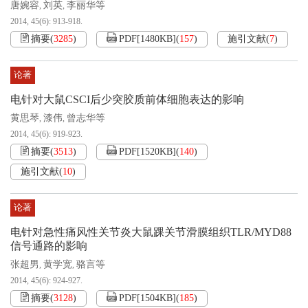
唐婉容
刘英
李丽华等
,
,
2014, 45(6): 913-918.
摘要
(
3285
)
PDF[
1480KB
]
(
157
)
施引文献
(
7
)
论著
电针对大鼠CSCI后少突胶质前体细胞表达的影响
黄思琴
漆伟
曾志华等
,
,
2014, 45(6): 919-923.
摘要
(
3513
)
PDF[
1520KB
]
(
140
)
施引文献
(
10
)
论著
电针对急性痛风性关节炎大鼠踝关节滑膜组织TLR/MYD88
信号通路的影响
张超男
黄学宽
骆言等
,
,
2014, 45(6): 924-927.
摘要
(
3128
)
PDF[
1504KB
]
(
185
)