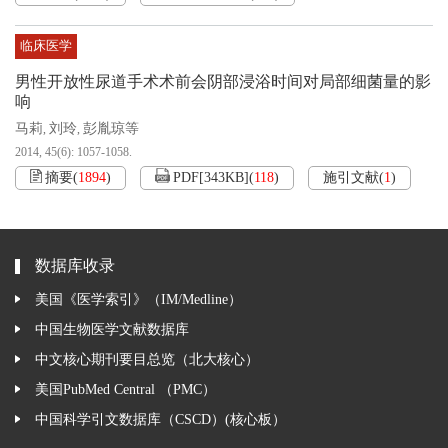
临床医学
男性开放性尿道手术术前会阴部浸浴时间对局部细菌量的影
响
马莉
刘玲
彭胤琼等
,
,
2014, 45(6): 1057-1058.
摘要
(
1894
)
PDF[
343KB
]
(
118
)
施引文献
(
1
)
数据库收录
美国《医学索引》（IM/Medline）
中国生物医学文献数据库
中文核心期刊要目总览（北大核心）
美国PubMed Central （PMC）
中国科学引文数据库（CSCD）(核心板）