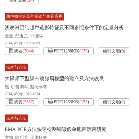
施引文献
(
24
)
超声微泡造影的基础与临床应用
浅表淋巴结超声造影特征及不同参照条件下的定量分析
金亚
彭玉兰
邱逦等
,
,
2014, 45(6): 1005-1009.
摘要
(
3044
)
PDF[
1288KB
]
(
136
)
施引文献
(
9
)
技术与方法
大鼠肾下型腹主动脉瘤模型的建立及方法改良
熊飞
曾国军
赵纪春等
,
,
2014, 45(6): 1010-1014.
摘要
(
3357
)
PDF[
1263KB
]
(
153
)
施引文献
(
2
)
技术与方法
EMA-PCR方法快速检测铜绿假单胞菌活菌研究
方梅
陆巧荣
王国庆等
,
,