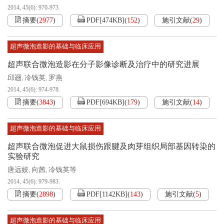
2014, 45(6): 970-973.
摘要
(
2977
)
PDF[
474KB
]
(
152
)
施引文献
(
29
)
超声微泡造影的基础与临床应用
超声联合微泡造影在分子影像诊断及治疗中的研究进展
邱逦
冷钱英
罗燕
,
,
2014, 45(6): 974-978.
摘要
(
3843
)
PDF[
694KB
]
(
179
)
施引文献
(
14
)
超声微泡造影的基础与临床应用
超声联合微泡促进大鼠损伤跟腱及肉芽组织局部基因转染的
实验研究
唐远姣
向茜
冷钱英等
,
,
2014, 45(6): 979-983.
摘要
(
2898
)
PDF[
1142KB
]
(
143
)
施引文献
(
5
)
超声微泡造影的基础与临床应用