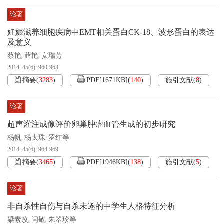
论著
妊娠滋养细胞疾病中EMT相关蛋白CK-18、波形蛋白的表达
及意义
蔡艳
薛艳
安瑞芳
,
,
2014, 45(6): 960-963.
摘要
(
3283
)
PDF[
1671KB
]
(
140
)
施引文献
(
8
)
论著
超声灌注成像评价卵巢肿瘤血管生成的初步研究
杨帆
杨太珠
罗红等
,
,
2014, 45(6): 964-969.
摘要
(
3465
)
PDF[
1946KB
]
(
138
)
施引文献
(
5
)
论著
非自杀性自伤与自杀未遂的中学生人格特征分析
梁素改
闫敬
朱翠珍等
,
,