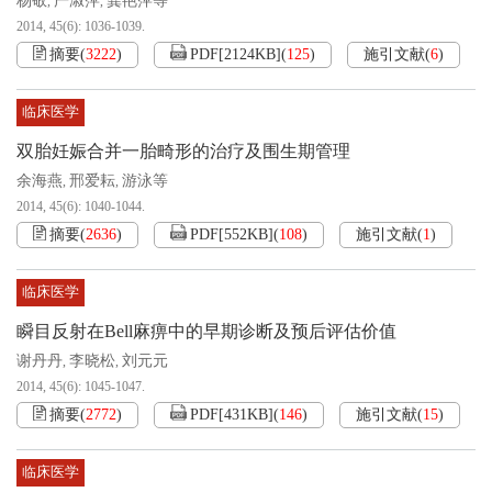
杨敬
严淑萍
龚艳萍等
,
,
2014, 45(6): 1036-1039.
摘要
(
3222
)
PDF[
2124KB
]
(
125
)
施引文献
(
6
)
临床医学
双胎妊娠合并一胎畸形的治疗及围生期管理
余海燕
邢爱耘
游泳等
,
,
2014, 45(6): 1040-1044.
摘要
(
2636
)
PDF[
552KB
]
(
108
)
施引文献
(
1
)
临床医学
瞬目反射在Bell麻痹中的早期诊断及预后评估价值
谢丹丹
李晓松
刘元元
,
,
2014, 45(6): 1045-1047.
摘要
(
2772
)
PDF[
431KB
]
(
146
)
施引文献
(
15
)
临床医学