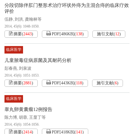
分段切除伴肛门整形术治疗环状外痔为主混合痔的临床疗效
评价
伍静
刘洪
龚翰林等
,
,
2014, 45(6): 1048-1050.
摘要
(
2443
)
PDF[
486KB
]
(
138
)
施引文献
(
12
)
临床医学
儿童脓毒症病原菌及其耐药分析
彭春燕
刘泉波
,
2014, 45(6): 1051-1053.
摘要
(
2881
)
PDF[
443KB
]
(
118
)
施引文献
(
6
)
临床医学
睾丸卵黄囊瘤12例报告
陈力博
胡蓉
王显丁等
,
,
2014, 45(6): 1054-1056.
摘要
(
2414
)
PDF[
418KB
]
(
141
)