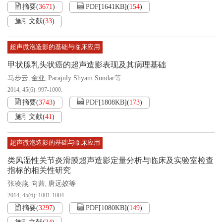
摘要
(
3671
)
PDF[
1641KB
]
(
154
)
施引文献
(
33
)
超声微泡造影的基础与临床应用
甲状腺乳头状癌的超声造影表现及其病理基础
马步云
金亚
Parajuly Shyam Sundar等
,
,
2014, 45(6): 997-1000.
摘要
(
3743
)
PDF[
1808KB
]
(
173
)
施引文献
(
41
)
超声微泡造影的基础与临床应用
类风湿性关节炎滑膜超声造影定量分析与临床及实验室检查
指标的相关性研究
张凌燕
向茜
唐远姣等
,
,
2014, 45(6): 1001-1004.
摘要
(
3297
)
PDF[
1080KB
]
(
149
)