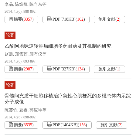
李晶
陈烽烽
陈向东等
,
,
2014, 45(6): 888-892.
摘要
(
3357
)
PDF[
718KB
]
(
162
)
施引文献
(
2
)
论著
乙酰阿地咪逆转肿瘤细胞多药耐药及其机制的研究
赵晨
郑雪莲
颜有仪等
,
,
2014, 45(6): 893-897.
摘要
(
2987
)
PDF[
327KB
]
(
134
)
施引文献
(
1
)
论著
骨髓间充质干细胞移植治疗急性心肌梗死的多模态体内示踪
分子成像
陈荟竹
夏睿
郭应坤等
,
,
2014, 45(6): 898-902.
摘要
(
3535
)
PDF[
1404KB
]
(
156
)
施引文献
(
2
)