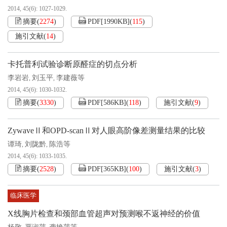
2014, 45(6): 1027-1029.
摘要
(
2274
)
PDF[
1990KB
]
(
115
)
施引文献
(
14
)
卡托普利试验诊断原醛症的切点分析
李岩岩
刘玉平
李建薇等
,
,
2014, 45(6): 1030-1032.
摘要
(
3330
)
PDF[
586KB
]
(
118
)
施引文献
(
9
)
ZywaveⅡ和OPD-scanⅡ对人眼高阶像差测量结果的比较
谭琦
刘陇黔
陈浩等
,
,
2014, 45(6): 1033-1035.
摘要
(
2528
)
PDF[
365KB
]
(
100
)
施引文献
(
3
)
临床医学
X线胸片检查和颈部血管超声对预测喉不返神经的价值