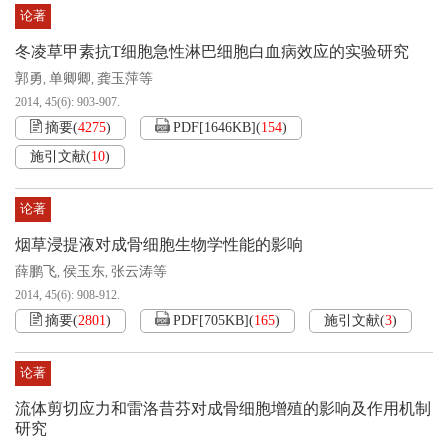
论著
冬凌草甲素抗T细胞急性淋巴细胞白血病效应的实验研究
郭勇
单卿卿
龚玉萍等
,
,
2014, 45(6): 903-907.
摘要
(
4275
)
PDF[
1646KB
]
(
154
)
施引文献
(
10
)
论著
烟草浸提液对成骨细胞生物学性能的影响
薛鹏飞
侯玉东
张云涛等
,
,
2014, 45(6): 908-912.
摘要
(
2801
)
PDF[
705KB
]
(
165
)
施引文献
(
3
)
论著
流体剪切应力和雷洛昔芬对成骨细胞增殖的影响及作用机制
研究