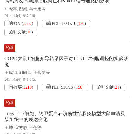
高氧对发育期肺细胞凋亡和Notch1信号通路的影响
江晓琴
倪娟
马玉姗等
,
,
2014, 45(6): 937-940.
摘要
(
3352
)
PDF[
1724KB
]
(
170
)
施引文献
(
10
)
论著
COPD大鼠T细胞介导转录因子对Th1/Th2细胞调控的实验研
究
王成阳
刘向国
王传博等
,
,
2014, 45(6): 941-945.
摘要
(
3219
)
PDF[
916KB
]
(
150
)
施引文献
(
21
)
论著
Treg/Th17细胞、钙卫蛋白在溃疡性结肠炎模型大鼠血清及
肠组织中的表达变化
王坤
宣秀敏
王莲等
,
,