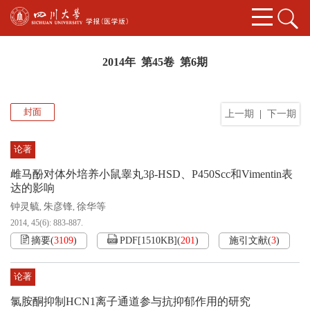
2014年 第45卷 第6期
封面
上一期
|
下一期
论著
雌马酚对体外培养小鼠睾丸3β-HSD、P450Scc和Vimentin表
达的影响
钟灵毓
朱彦锋
徐华等
,
,
2014, 45(6): 883-887.
摘要
(
3109
)
PDF[
1510KB
]
(
201
)
施引文献
(
3
)
论著
氯胺酮抑制HCN1离子通道参与抗抑郁作用的研究