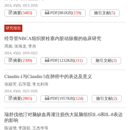
2014, 45(6): 1015-1018.
摘要
(
3483
)
PDF[
881KB
]
(
159
)
施引文献
(
5
)
研究报告
经导管NBCA组织胶栓塞内脏动脉瘤的临床研究
周彪
张海龙
李肖
,
,
2014, 45(6): 1019-1022.
摘要
(
2309
)
PDF[
1232KB
]
(
111
)
施引文献
(
2
)
Claudin-1与Claudin-5在肺癌中的表达及意义
张丽芳
石萍霞
李允利等
,
,
2014, 45(6): 1023-1026.
摘要
(
2865
)
PDF[
1957KB
]
(
124
)
施引文献
(
2
)
瑞舒伐他汀对脑缺血再灌注损伤大鼠脑组织IL-6和IL-8表达
的影响
陈淑增
李国前
王杰华等
,
,