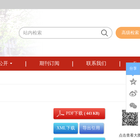
高级检索
公开
期刊订阅
联系我们
Eng
分享
PDF下载
( 443 KB)
XML下载
导出引用
点击查看大