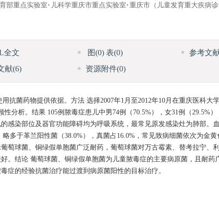
教育部重点实验室·儿科学重庆市重点实验室·重庆市（儿童发育重大疾病
ML全文
图
(0)
表
(0)
参考文
文献
(6)
资源附件
(0)
抗菌药物提供依据。方法 选择2007年1月至2012年10月在重庆医科
。结果 105例脓毒症患儿中男74例（70.5%），女31例（29.5%），
的感染部位及器官功能障碍均为呼吸系统，最常见原发感染灶为肺部。血培
%）略多于革兰阳性菌（38.0%），真菌占16.0%，常见致病细菌依次为金
示葡萄球菌、铜绿假单胞菌广泛耐药，葡萄球菌对万古霉素、替考拉宁、
好。结论 葡萄球菌、铜绿假单胞菌为儿童脓毒症的主要病原菌，且耐药
脓毒症的经验抗菌治疗能过渡到病原菌阳性的目标治疗。