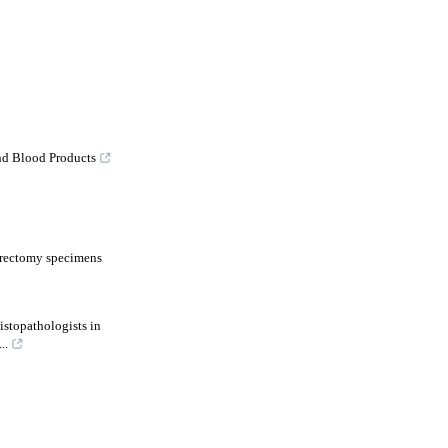
and Blood Products
terectomy specimens
histopathologists in
..