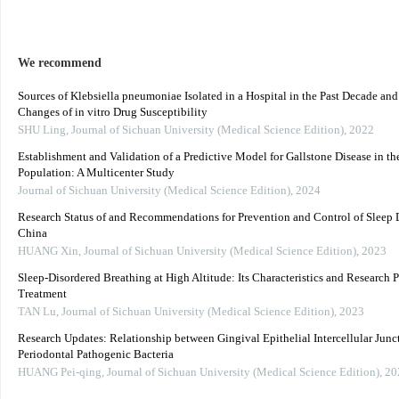
We recommend
Sources of Klebsiella pneumoniae Isolated in a Hospital in the Past Decade an
Changes of in vitro Drug Susceptibility
SHU Ling
,
Journal of Sichuan University (Medical Science Edition)
,
2022
Establishment and Validation of a Predictive Model for Gallstone Disease in th
Population: A Multicenter Study
Journal of Sichuan University (Medical Science Edition)
,
2024
Research Status of and Recommendations for Prevention and Control of Sleep D
China
HUANG Xin
,
Journal of Sichuan University (Medical Science Edition)
,
2023
Sleep-Disordered Breathing at High Altitude: Its Characteristics and Research P
Treatment
TAN Lu
,
Journal of Sichuan University (Medical Science Edition)
,
2023
Research Updates: Relationship between Gingival Epithelial Intercellular Junc
Periodontal Pathogenic Bacteria
HUANG Pei-qing
,
Journal of Sichuan University (Medical Science Edition)
,
20