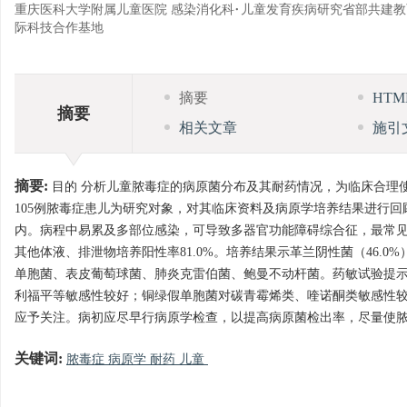
重庆医科大学附属儿童医院 感染消化科·儿童发育疾病研究省部共建
际科技合作基地
摘要
HT
摘要
相关文章
施引
摘要:
目的 分析儿童脓毒症的病原菌分布及其耐药情况，为临床合理使用
105例脓毒症患儿为研究对象，对其临床资料及病原学培养结果进行回顾性分析
内。病程中易累及多部位感染，可导致多器官功能障碍综合征，最常见
其他体液、排泄物培养阳性率81.0%。培养结果示革兰阴性菌（46.0
单胞菌、表皮葡萄球菌、肺炎克雷伯菌、鲍曼不动杆菌。药敏试验提
利福平等敏感性较好；铜绿假单胞菌对碳青霉烯类、喹诺酮类敏感性较
应予关注。病初应尽早行病原学检查，以提高病原菌检出率，尽量使
关键词:
脓毒症 病原学 耐药 儿童