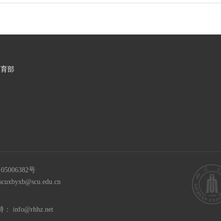
教育部
05006382号
scuxbyxb@scu.edu.cn
持：
info@rhhz.net