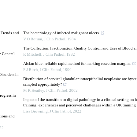
d Trends and
The bacteriology of infected malignant ulcers.
V O Rotimi
,
J Clin Pathol
,
1984
The Collection, Fractionation, Quality Control, and Uses of Blood 
e General
R Mitchell
,
J Clin Pathol
,
1982
Alcian blue: reliable rapid method for marking resection margins.
P J Birch
,
J Clin Pathol
,
1990
isorders in
Distribution of cervical glandular intraepithelial neoplasia: are hys
sampled appropriately?
M K Heatley
,
J Clin Pathol
,
2002
rogress in
Impact of the transition to digital pathology in a clinical setting on 
training: experiences and perceived challenges within a UK training .
Lisa Browning
,
J Clin Pathol
,
2022
tions and
22