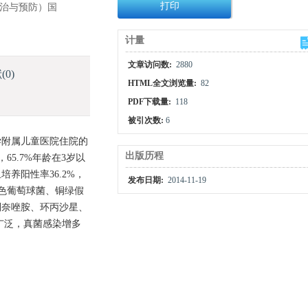
打印
诊治与预防）国
计量
文章访问数:
2880
献
(0)
HTML全文浏览量:
82
PDF下载量:
118
被引次数:
6
大学附属儿童医院住院的
出版历程
65.7%年龄在3岁以
养阳性率36.2%，
发布日期:
2014-11-19
黄色葡萄球菌、铜绿假
利奈唑胺、环丙沙星、
广泛，真菌感染增多