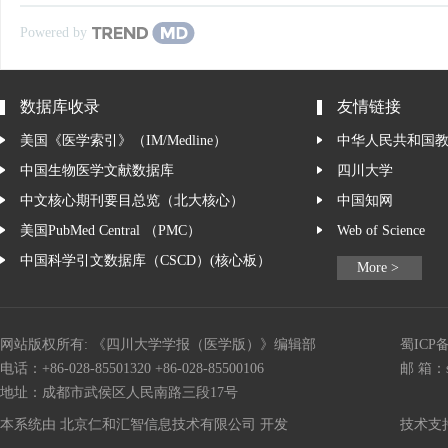
Powered by
数据库收录
友情链接
美国《医学索引》（IM/Medline）
中华人民共和国
中国生物医学文献数据库
四川大学
中文核心期刊要目总览（北大核心）
中国知网
美国PubMed Central （PMC）
Web of Science
中国科学引文数据库（CSCD）(核心板）
More >
网站版权所有: 《四川大学学报（医学版）》编辑部
蜀ICP备
电话：+86-028-85501320 +86-028-85500106
邮 箱：
地址：成都市武侯区人民南路三段17号
本系统由
北京仁和汇智信息技术有限公司
开发
技术支