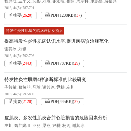
程兴旺
兰平文
沈彬
刘展
张远理
杨静
周宗科
康鹏德
裴福兴
,
,
,
,
,
,
,
,
2013, 44(5): 787-791.
摘要
(
2620
)
PDF[
1208KB
]
(
37
)
特发性炎性肌病的临床评估及预后
提高特发性炎性肌病认识水平,促进疾病诊治规范化
谢其冰
刘钢
,
2013, 44(5): 792-796.
摘要
(
2443
)
PDF[
787KB
]
(
29
)
特发性炎性肌病4种诊断标准的比较研究
岑筱敏
蔡娅菲
马玲
谢其冰
尹耕
左川
,
,
,
,
,
2013, 44(5): 797-800.
摘要
(
2120
)
PDF[
445KB
]
(
27
)
皮肌炎、多发性肌炎合并心脏损害的危险因素分析
左川
魏翾娣
叶亚丽
梁燕
尹耕
杨闵
谢其冰
,
,
,
,
,
,