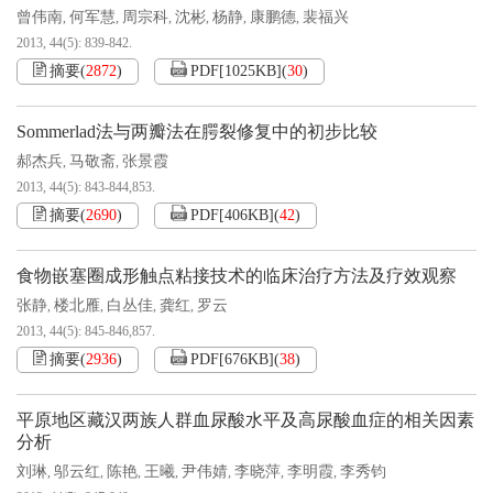
曾伟南
何军慧
周宗科
沈彬
杨静
康鹏德
裴福兴
,
,
,
,
,
,
2013, 44(5): 839-842.
摘要
(
2872
)
PDF[
1025KB
]
(
30
)
Sommerlad法与两瓣法在腭裂修复中的初步比较
郝杰兵
马敬斋
张景霞
,
,
2013, 44(5): 843-844,853.
摘要
(
2690
)
PDF[
406KB
]
(
42
)
食物嵌塞圈成形触点粘接技术的临床治疗方法及疗效观察
张静
楼北雁
白丛佳
龚红
罗云
,
,
,
,
2013, 44(5): 845-846,857.
摘要
(
2936
)
PDF[
676KB
]
(
38
)
平原地区藏汉两族人群血尿酸水平及高尿酸血症的相关因素
分析
刘琳
邬云红
陈艳
王曦
尹伟婧
李晓萍
李明霞
李秀钧
,
,
,
,
,
,
,