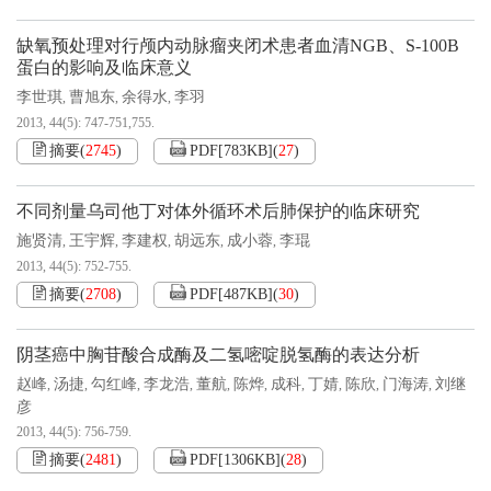
缺氧预处理对行颅内动脉瘤夹闭术患者血清NGB、S-100B
蛋白的影响及临床意义
李世琪
曹旭东
余得水
李羽
,
,
,
2013, 44(5): 747-751,755.
摘要
(
2745
)
PDF[
783KB
]
(
27
)
不同剂量乌司他丁对体外循环术后肺保护的临床研究
施贤清
王宇辉
李建权
胡远东
成小蓉
李琨
,
,
,
,
,
2013, 44(5): 752-755.
摘要
(
2708
)
PDF[
487KB
]
(
30
)
阴茎癌中胸苷酸合成酶及二氢嘧啶脱氢酶的表达分析
赵峰
汤捷
勾红峰
李龙浩
董航
陈烨
成科
丁婧
陈欣
门海涛
刘继
,
,
,
,
,
,
,
,
,
,
彦
2013, 44(5): 756-759.
摘要
(
2481
)
PDF[
1306KB
]
(
28
)