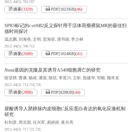
2013, 44(5): 703-707.
摘要
(
3329
)
PDF[
1021KB
]
(
46
)
SPIO标记的
c-erbB
2反义探针用于活体荷瘤裸鼠MR的最佳扫
描时间探讨
温志鹏
刘海燕
文明
贺海容
谭书德
李少林
,
,
,
,
,
2013, 44(5): 708-712.
摘要
(
2688
)
PDF[
1024KB
]
(
41
)
Noxa
基因的克隆及其诱导A549细胞凋亡的研究
陈登榜
曹康
杨靖
潘渠
陈恬
李晋川
王昕
殷建华
邹毅
魏常友
,
,
,
,
,
,
,
,
,
2013, 44(5): 713-716,726.
摘要
(
2888
)
PDF[
828KB
]
(
44
)
尿酸诱导人脐静脉内皮细胞C反应蛋白表达的氧化应激机制
研究
杜利君
周京国
任兴军
易婷婷
蒋兴亮
,
,
,
,
2013, 44(5): 717-721,726.