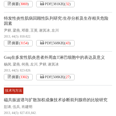
摘要
(
3069
)
PDF[
381KB
]
(
32
)
特发性炎性肌病回顾性队列研究:生存分析及生存相关危险
因素
尹耕
梁燕
邓蓉
王英
谢其冰
左川
,
,
,
,
,
2013, 44(5): 818-822.
摘要
(
3154
)
PDF[
568KB
]
(
43
)
Gαq在多发性肌炎患者外周血T淋巴细胞中的表达及意义
杨闵
梁燕
何燕
左川
尹耕
谢其冰
,
,
,
,
,
2013, 44(5): 823-826.
摘要
(
3302
)
PDF[
508KB
]
(
27
)
技术与方法
磁共振波谱与扩散加权成像技术诊断前列腺癌的比较研究
彭涛
伍兵
肖建明
,
,
2013, 44(5): 827-831,842.