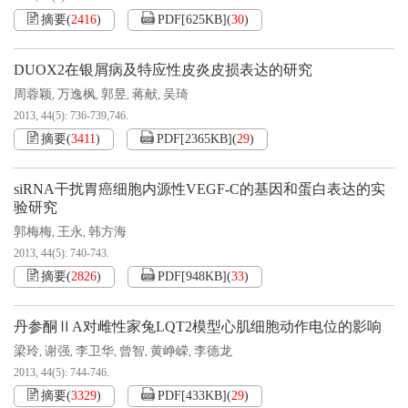
摘要
(
2416
)
PDF[
625KB
]
(
30
)
DUOX2在银屑病及特应性皮炎皮损表达的研究
周蓉颖
万逸枫
郭昱
蒋献
吴琦
,
,
,
,
2013, 44(5): 736-739,746.
摘要
(
3411
)
PDF[
2365KB
]
(
29
)
siRNA干扰胃癌细胞内源性VEGF-C的基因和蛋白表达的实
验研究
郭梅梅
王永
韩方海
,
,
2013, 44(5): 740-743.
摘要
(
2826
)
PDF[
948KB
]
(
33
)
丹参酮ⅡA对雌性家兔LQT2模型心肌细胞动作电位的影响
梁玲
谢强
李卫华
曾智
黄峥嵘
李德龙
,
,
,
,
,
2013, 44(5): 744-746.
摘要
(
3329
)
PDF[
433KB
]
(
29
)