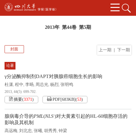
2013年 第44卷 第5期
封面
上一期
|
下一期
论著
γ分泌酶抑制剂DAPT对胰腺癌细胞生长的影响
杜潇
程中
李旸
周总光
杨烈
张明鸣
,
,
,
,
,
2013, 44(5): 699-702.
摘要
(
3371
)
PDF[
683KB
]
(
53
)
-
腺病毒介导的
PML
(
NLS
)对大黄素引起的HL-60细胞存活的
影响及其机制
高远梅
刘北忠
张曦
胡秀秀
钟梁
,
,
,
,