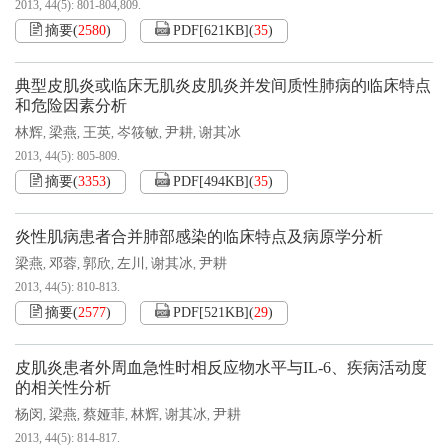
2013, 44(5): 801-804,809.
摘要
(
2580
)
PDF[
621KB
]
(
35
)
典型皮肌炎或临床无肌炎皮肌炎并发间质性肺病的临床特点
和危险因素分析
林辉
梁燕
王英
岑筱敏
尹耕
谢其冰
,
,
,
,
,
2013, 44(5): 805-809.
摘要
(
3353
)
PDF[
494KB
]
(
35
)
炎性肌病患者合并肺部感染的临床特点及病原学分析
梁燕
邓蓉
郭欣
左川
谢其冰
尹耕
,
,
,
,
,
2013, 44(5): 810-813.
摘要
(
2577
)
PDF[
521KB
]
(
29
)
皮肌炎患者外周血急性时相反应物水平与IL-6、疾病活动度
的相关性分析
杨闵
梁燕
蔡娅菲
林辉
谢其冰
尹耕
,
,
,
,
,
2013, 44(5): 814-817.