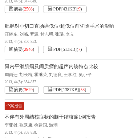
2013, 44(5): 847-849.
摘要
(
2508
)
PDF[
431KB
]
(
9
)
肥胖对小切口直肠癌低位/超低位前切除手术的影响
汪晓东
刘畅
罗翼
甘志明
张璐
李立
,
,
,
,
,
2013, 44(5): 850-853.
摘要
(
2946
)
PDF[
513KB
]
(
7
)
胃内平滑肌瘤及间质瘤的超声内镜特点比较
周雨迁
胡长梅
霍继荣
刘德良
王学红
吴小平
,
,
,
,
,
2013, 44(5): 854-857.
摘要
(
3629
)
PDF[
1387KB
]
(
53
)
个案报告
不伴有外周结核症状的脑干结核瘤1例报告
李亚雄
张跃康
徐建国
游潮
,
,
,
2013, 44(5): 858-858.