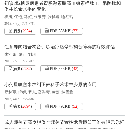
初诊2型糖尿病患者胃肠激素胰高血糖素样肽-1、酪酪肽和
促生长素水平的变化
崔涛
任艳
马虹
刘宋芳
张祥迅
喻红玲
,
,
,
,
,
2013, 44(5): 774-778.
摘要
(
2954
)
PDF[
558KB
]
(
33
)
任务导向结合构音训练治疗痉挛型构音障碍的疗效评估
朱守娟
屈云
刘珂
,
,
2013, 44(5): 779-782.
摘要
(
2787
)
PDF[
443KB
]
(
42
)
小剂量呋塞米在纠正妇科手术术中少尿的应用
罗林丽
倪娟
罗东
高兴蓉
黄蔚
林雪梅
,
,
,
,
,
2013, 44(5): 783-786.
摘要
(
2694
)
PDF[
492KB
]
(
52
)
成人髋关节高位脱位全髋关节置换术后髋臼三维有限元分析