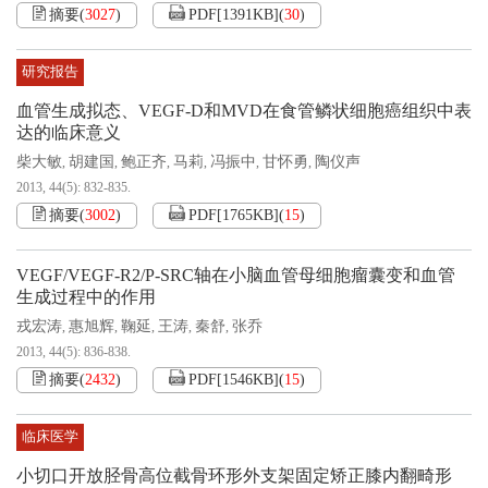
摘要
(
3027
)
PDF[
1391KB
]
(
30
)
研究报告
血管生成拟态、VEGF-D和MVD在食管鳞状细胞癌组织中表
达的临床意义
柴大敏
胡建国
鲍正齐
马莉
冯振中
甘怀勇
陶仪声
,
,
,
,
,
,
2013, 44(5): 832-835.
摘要
(
3002
)
PDF[
1765KB
]
(
15
)
VEGF/VEGF-R2/P-SRC轴在小脑血管母细胞瘤囊变和血管
生成过程中的作用
戎宏涛
惠旭辉
鞠延
王涛
秦舒
张乔
,
,
,
,
,
2013, 44(5): 836-838.
摘要
(
2432
)
PDF[
1546KB
]
(
15
)
临床医学
小切口开放胫骨高位截骨环形外支架固定矫正膝内翻畸形