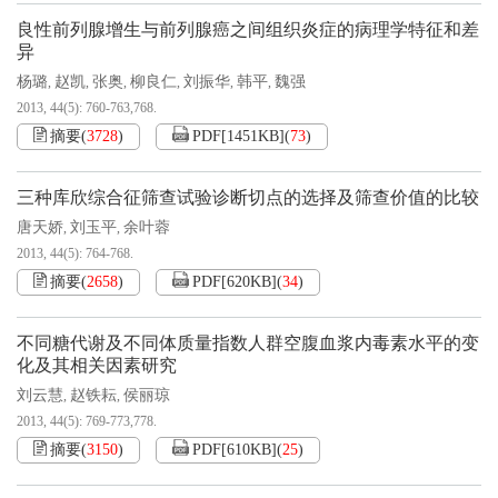
良性前列腺增生与前列腺癌之间组织炎症的病理学特征和差
异
杨璐
赵凯
张奥
柳良仁
刘振华
韩平
魏强
,
,
,
,
,
,
2013, 44(5): 760-763,768.
摘要
(
3728
)
PDF[
1451KB
]
(
73
)
三种库欣综合征筛查试验诊断切点的选择及筛查价值的比较
唐天娇
刘玉平
余叶蓉
,
,
2013, 44(5): 764-768.
摘要
(
2658
)
PDF[
620KB
]
(
34
)
不同糖代谢及不同体质量指数人群空腹血浆内毒素水平的变
化及其相关因素研究
刘云慧
赵铁耘
侯丽琼
,
,
2013, 44(5): 769-773,778.
摘要
(
3150
)
PDF[
610KB
]
(
25
)