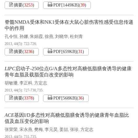
摘要
(
3253
)
PDF[
1449KB
]
(
39
)
脊髓NMDA受体和NK1受体在大鼠心脏伤害性感受信息传递
中的作用
孔令恒
孙娜
朱娟霞
徐燕
刘晓华
杜剑青
,
,
,
,
,
2013, 44(5): 722-726.
摘要
(
3236
)
PDF[
659KB
]
(
31
)
LIPC
启动子-250位点G/A多态性对高糖低脂膳食诱导的健康
青年血脂及载脂蛋白改变的影响
胡敏珊
李正科
方定志
,
,
2013, 44(5): 727-730,735.
摘要
(
3378
)
PDF[
568KB
]
(
36
)
ACE
基因I/D多态性对高糖低脂膳食诱导的健康青年血脂比
值及血压变化的影响
张荣荣
宋永燕
樊梅
李元昊
姜喆
张珍
方定志
,
,
,
,
,
,
2013, 44(5): 731-735.