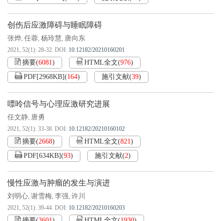
创伤后应激障碍与睡眠障碍
张烨
任蓉
杨玲慧
唐向东
,
,
,
2021, 52(1): 28-32.
DOI:
10.12182/20210160201
摘要
(
6081
)
HTML全文
(
976
)
PDF[
2968KB
]
(
164
)
施引文献
(
39
)
嘌呤信号与心理应激研究进展
任文静
唐勇
,
2021, 52(1): 33-38.
DOI:
10.12182/20210160102
摘要
(
2668
)
HTML全文
(
821
)
PDF[
634KB
]
(
93
)
施引文献
(
2
)
慢性应激与肿瘤的发生与演进
刘明心
谢雪梅
李强
许川
,
,
,
2021, 52(1): 39-44.
DOI:
10.12182/20210160203
摘要
(
3601
)
HTML全文
(
1930
)