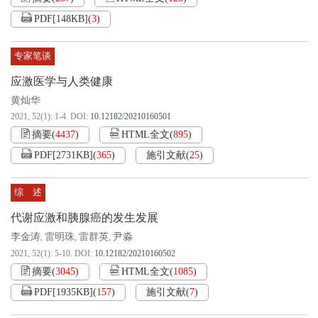
PDF[
148KB
]
(
3
)
专家笔谈
应激医学与人类健康
黄灿华
2021, 52(1): 1-4.
DOI:
10.12182/20210160501
摘要
(
4437
)
HTML全文
(
895
)
PDF[
2731KB
]
(
365
)
施引文献
(
25
)
综 述
代谢应激和胰腺癌的发生发展
李金涛
雷明珠
雷群英
尹淼
,
,
,
2021, 52(1): 5-10.
DOI:
10.12182/20210160502
摘要
(
3045
)
HTML全文
(
1085
)
PDF[
1935KB
]
(
157
)
施引文献
(
7
)