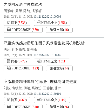
内质网应激与肿瘤转移
周景峰
周琴
陈纯
潘景轩
,
,
,
2021, 52(1): 11-15.
DOI:
10.12182/20210160503
摘要
(
5733
)
HTML全文
(
1256
)
PDF[
2250KB
]
(
379
)
施引文献
(
16
)
严重烧伤感染后细胞因子风暴发生发展机制浅析
唐远洋
罗高兴
贺伟峰
,
,
2021, 52(1): 16-21.
DOI:
10.12182/20210160206
摘要
(
3772
)
HTML全文
(
1311
)
PDF[
2588KB
]
(
123
)
施引文献
(
34
)
应激相关精神障碍的病理生理机制研究进展
刘波
袁敏兰
胡越
葛汾汾
王静怡
张伟
,
,
,
,
,
2021, 52(1): 22-27.
DOI:
10.12182/20210160101
摘要
(
4960
)
HTML全文
(
1110
)
PDF[
7056KB
]
(
310
)
施引文献
(
26
)