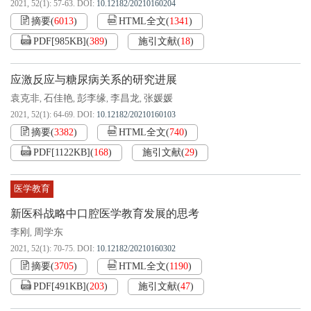
2021, 52(1): 57-63.
DOI:
10.12182/20210160204
摘要
(
6013
)
HTML全文
(
1341
)
PDF[
985KB
]
(
389
)
施引文献
(
18
)
应激反应与糖尿病关系的研究进展
袁克非
石佳艳
彭李缘
李昌龙
张媛媛
,
,
,
,
2021, 52(1): 64-69.
DOI:
10.12182/20210160103
摘要
(
3382
)
HTML全文
(
740
)
PDF[
1122KB
]
(
168
)
施引文献
(
29
)
医学教育
新医科战略中口腔医学教育发展的思考
李刚
周学东
,
2021, 52(1): 70-75.
DOI:
10.12182/20210160302
摘要
(
3705
)
HTML全文
(
1190
)
PDF[
491KB
]
(
203
)
施引文献
(
47
)