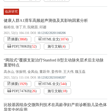
临床研究
健康人群A1滑车高频超声测值及其影响因素分析
杨裕佳
张丁月
阮晓苗
邱逦
,
,
,
2021, 52(1): 104-110.
DOI:
10.12182/20201160206
摘要
(
3868
)
HTML全文
(
1074
)
PDF[
780KB
]
(
52
)
施引文献
(
4
)
“两段式”覆膜支架治疗Stanford B型主动脉夹层术后主动脉
重塑特点
高永山
张振明
金凤仙
董跃华
姜伟华
王大伟
魏玉磊
,
,
,
,
,
,
2021, 52(1): 111-116.
DOI:
10.12182/20210160207
摘要
(
1929
)
HTML全文
(
544
)
PDF[
747KB
]
(
26
)
施引文献
(
18
)
比较基因组杂交微阵列技术在高龄孕妇产前诊断胎儿染色体
异常中的应用