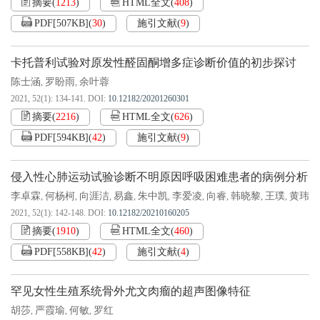
摘要
(
1213
)
HTML全文
(
408
)
PDF[
507KB
]
(
30
)
施引文献
(
9
)
卡托普利试验对原发性醛固酮增多症诊断价值的初步探讨
陈士涵
罗盼雨
余叶蓉
,
,
2021, 52(1): 134-141.
DOI:
10.12182/20201260301
摘要
(
2216
)
HTML全文
(
626
)
PDF[
594KB
]
(
42
)
施引文献
(
9
)
侵入性心肺运动试验诊断不明原因呼吸困难患者的病例分析
李卓霖
何杨柯
向涯洁
易鑫
朱中凯
李爱凌
向睿
韩晓黎
王璞
黄玮
,
,
,
,
,
,
,
,
,
2021, 52(1): 142-148.
DOI:
10.12182/20210160205
摘要
(
1910
)
HTML全文
(
460
)
PDF[
558KB
]
(
42
)
施引文献
(
4
)
罕见女性生殖系统骨外尤文肉瘤的超声图像特征
胡莎
严霞瑜
何敏
罗红
,
,
,