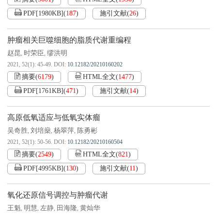
PDF[
1980KB
]
(
187
)
施引文献
(
26
)
肿瘤相关巨噬细胞的脂质代谢重编程
赵昆
时荣臣
缪洪明
,
,
2021, 52(1): 45-49.
DOI:
10.12182/20210160202
摘要
(
6179
)
HTML全文
(
1477
)
PDF[
1761KB
]
(
471
)
施引文献
(
14
)
高原低氧适应与低氧实体瘤
吴奇胜
刘培燊
杨翠萍
陈勇彬
,
,
,
2021, 52(1): 50-56.
DOI:
10.12182/20210160504
摘要
(
2549
)
HTML全文
(
821
)
PDF[
4995KB
]
(
130
)
施引文献
(
11
)
氧化还原信号调控与肿瘤代谢
王魁
明慧
左静
田海隆
黄灿华
,
,
,
,