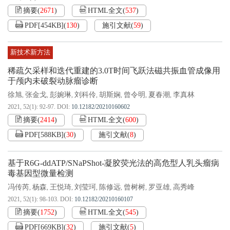
摘要
(
2671
)
HTML全文
(
537
)
PDF[
454KB
]
(
130
)
施引文献
(
59
)
新技术新方法
稀疏欠采样和迭代重建的3.0T时间飞跃法磁共振血管成像用
于颅内未破裂动脉瘤诊断
徐旭
张金戈
彭婉琳
刘科伶
胡斯娴
曾令明
夏春潮
李真林
,
,
,
,
,
,
,
2021, 52(1): 92-97.
DOI:
10.12182/20210160602
摘要
(
2414
)
HTML全文
(
600
)
PDF[
588KB
]
(
30
)
施引文献
(
8
)
基于R6G-ddATP/SNaPShot-凝胶荧光法的高危型人乳头瘤病
毒基因型微量检测
冯传芮
杨森
王悦琦
刘莹珂
陈修远
曾树树
罗亚雄
高秀峰
,
,
,
,
,
,
,
2021, 52(1): 98-103.
DOI:
10.12182/20210160107
摘要
(
1752
)
HTML全文
(
545
)
PDF[
669KB
]
(
32
)
施引文献
(
5
)