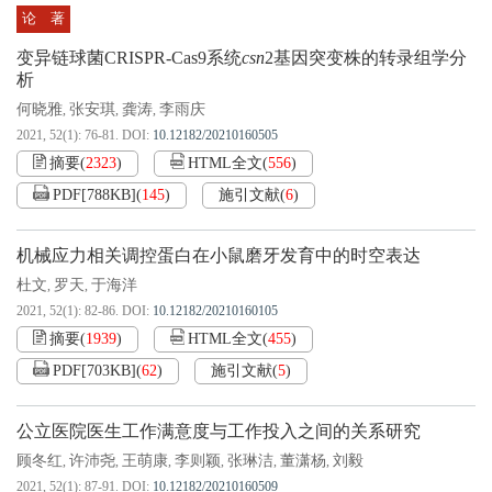
论 著
变异链球菌CRISPR-Cas9系统
csn
2
基因突变株的转录组学分
析
何晓雅
张安琪
龚涛
李雨庆
,
,
,
2021, 52(1): 76-81.
DOI:
10.12182/20210160505
摘要
(
2323
)
HTML全文
(
556
)
PDF[
788KB
]
(
145
)
施引文献
(
6
)
机械应力相关调控蛋白在小鼠磨牙发育中的时空表达
杜文
罗天
于海洋
,
,
2021, 52(1): 82-86.
DOI:
10.12182/20210160105
摘要
(
1939
)
HTML全文
(
455
)
PDF[
703KB
]
(
62
)
施引文献
(
5
)
公立医院医生工作满意度与工作投入之间的关系研究
顾冬红
许沛尧
王萌康
李则颖
张琳洁
董潇杨
刘毅
,
,
,
,
,
,
2021, 52(1): 87-91.
DOI:
10.12182/20210160509