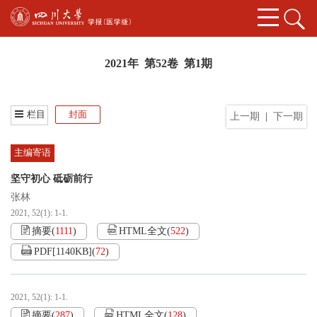
2021年 第52卷 第1期
栏目
封面
上一期
|
下一期
主编寄语
坚守初心 砥砺前行
张林
2021, 52(1): 1-1.
摘要
(
1111
)
HTML全文
(
522
)
PDF[
1140KB
]
(
72
)
2021, 52(1): 1-1.
摘要
(
287
)
HTML全文
(
128
)