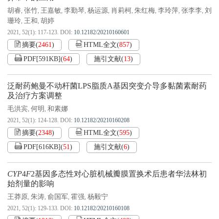
胡睿
张竹
王嘉敏
李勤琴
杨运源
肖莉柯
朱红梅
李玲萍
张李李
刘
,
,
,
,
,
,
,
,
,
珊玲
王和
胡婷
,
,
2021, 52(1): 117-123.
DOI:
10.12182/20210160601
摘要
(
2461
)
HTML全文
(
857
)
PDF[
591KB
]
(
64
)
施引文献
(
13
)
泛耐药鲍曼不动杆菌LPS脂质A基因突变介导多黏菌素耐药
及治疗方案调整
毛洪宾
何明
和素娜
,
,
2021, 52(1): 124-128.
DOI:
10.12182/20210160208
摘要
(
2348
)
HTML全文
(
595
)
PDF[
616KB
]
(
51
)
施引文献
(
6
)
CYP
4
F
2基因多态性对心脏机械瓣膜置换术后患者华法林初
始剂量的影响
王莽原
朱涛
俞国军
霍强
杨毅宁
,
,
,
,
2021, 52(1): 129-133.
DOI:
10.12182/20210160108