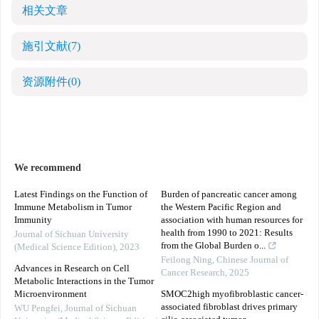
相关文章
施引文献
(7)
资源附件
(0)
We recommend
Latest Findings on the Function of
Burden of pancreatic cancer among
Immune Metabolism in Tumor
the Western Pacific Region and
Immunity
association with human resources for
health from 1990 to 2021: Results
Journal of Sichuan University
from the Global Burden o...
(Medical Science Edition)
,
2023
Feilong Ning
,
Chinese Journal of
Advances in Research on Cell
Cancer Research
,
2025
Metabolic Interactions in the Tumor
Microenvironment
SMOC2high myofibroblastic cancer-
associated fibroblast drives primary
WU Pengfei
,
Journal of Sichuan