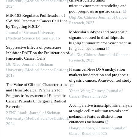
cilia-associated tumor
University (Medical Science Edition)
,
microenvironment remodeling and
2024
poor prognosis in gastric cancer
MiR-183 Regulates Proliferation of
Qiqi Xu
,
Chinese Journal of Cancer
SW1990 Pancreatic Cancer Cell Line
Research
,
2025
by Targeting PDCD4
Molecular subtypes and prognostic
Journal of Sichuan University
signature rooted in disulfidptosis
(Medical Science Edition)
,
2016
highlight tumor microenvironment in
Suppressive Effects of γ-secretase
lung adenocarcinoma
Inhibitor DAPT on the Proliferation of
Wei Xia
,
Chinese Journal of Cancer
Pancreatic Cancer Cells
Research
,
2025
DU Xiao
,
Journal of Sichuan
Plasma cell-free DNA methylation
University (Medical Science Edition)
,
markers for detection and prognosis
2013
of gastric cancer: A case-control study
The Value of Clinical Characteristics
and Hematological Parameters for
Yanan Wang
,
Chinese Journal of
Prognostic Assessment of Pancreatic
Cancer Research
,
2025
Cancer Patients Undergoing Radical
A comparative transcriptomic analysis
Resection
at single-cell resolution reveals acral
ZENG Lianli
,
Journal of Sichuan
melanoma features distinct from
University (Medical Science Edition)
,
cutaneous melanoma
2024
Hongyue Zhao
,
Chinese Journal of
Cancer Research
,
2025