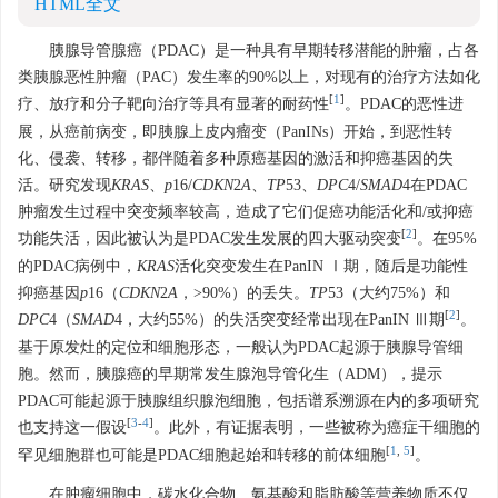
HTML全文
胰腺导管腺癌（PDAC）是一种具有早期转移潜能的肿瘤，占各
类胰腺恶性肿瘤（PAC）发生率的90%以上，对现有的治疗方法如化
[
1
]
疗、放疗和分子靶向治疗等具有显著的耐药性
。PDAC的恶性进
展，从癌前病变，即胰腺上皮内瘤变（PanINs）开始，到恶性转
化、侵袭、转移，都伴随着多种原癌基因的激活和抑癌基因的失
活。研究发现
KRAS
、
p
16
/
CDKN
2
A
、
TP
53、
DPC
4/
SMAD
4在PDAC
肿瘤发生过程中突变频率较高，造成了它们促癌功能活化和/或抑癌
[
2
]
功能失活，因此被认为是PDAC发生发展的四大驱动突变
。在95%
的PDAC病例中，
KRAS
活化突变发生在PanIN Ⅰ期，随后是功能性
抑癌基因
p
16
（
CDKN
2
A
，>90%）的丢失。
TP
53
（大约75%）和
[
2
]
DPC
4
（
SMAD
4
，大约55%）的失活突变经常出现在PanIN Ⅲ期
。
基于原发灶的定位和细胞形态，一般认为PDAC起源于胰腺导管细
胞。然而，胰腺癌的早期常发生腺泡导管化生（ADM），提示
PDAC可能起源于胰腺组织腺泡细胞，包括谱系溯源在内的多项研究
[
3
-
4
]
也支持这一假设
。此外，有证据表明，一些被称为癌症干细胞的
[
1
,
5
]
罕见细胞群也可能是PDAC细胞起始和转移的前体细胞
。
在肿瘤细胞中，碳水化合物、氨基酸和脂肪酸等营养物质不仅