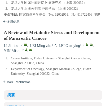
1.
复旦大学附属肿瘤医院 肿瘤研究所 （上海 200032）
2.
复旦大学上海医学院 肿瘤学系 （上海 200032）
基金项目:
国家自然科学基金（No. 82002951、No. 81872240）资助
详细信息
A Review of Metabolic Stress and Development
of Pancreatic Cancer
1, 2
,
1, 2
1, 2
,
,
LI Jin-tao
,
LEI Ming-zhu
,
LEI Qun-ying
,
1, 2
,
,
YIN Miao
1.
Cancer Institute, Fudan University Shanghai Cancer Center,
Shanghai 200032, China
2.
Department of Oncology, Shanghai Medical College, Fudan
University, Shanghai 200032, China
More Information
摘要