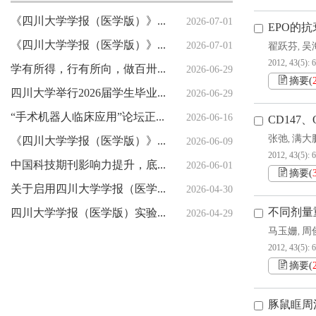
《四川大学学报（医学版）》印刷服务采购项目比选公示
2026-07-01
EPO的
《四川大学学报（医学版）》编辑部紧急声明
2026-07-01
翟跃芬
吴
,
2012, 43(5): 
学有所得，行有所向，做百卅川大的薪火赓续者 ——校长汪劲松在四川大学2026届学生毕业典礼上的讲话
2026-06-29
摘要
(
四川大学举行2026届学生毕业典礼暨学位授予仪式
2026-06-29
“手术机器人临床应用”论坛正式发布
2026-06-16
CD147
张弛
满大
《四川大学学报（医学版）》2026年编委会会议举行
,
2026-06-09
2012, 43(5): 
中国科技期刊影响力提升，底气何来？（创新谈）
2026-06-01
摘要
(
关于启用四川大学学报（医学版）新投审稿系统的通知
2026-04-30
不同剂量
四川大学学报（医学版）实验医学前沿技术专题发布会暨重点专题及指南共识组稿会举行
2026-04-29
马玉姗
周
,
2012, 43(5): 
摘要
(
豚鼠眶周