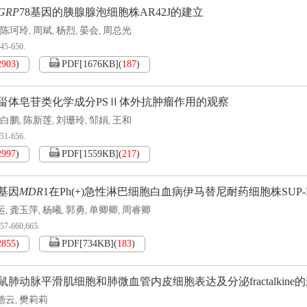
GRP
78基因的胰腺腺泡细胞株AR42J的建立
陈珂玲
周斌
杨烈
晏会
周总光
,
,
,
,
645-650.
2903
)
PDF[
1676KB
]
(
187
)
甾体皂苷类化学成分PSⅡ体外抗肿瘤作用的观察
白鹏
陈新莲
刘珊玲
邹娟
王和
,
,
,
,
651-656.
2997
)
PDF[
1559KB
]
(
217
)
基因
MDR
1在Ph(+)急性淋巴细胞白血病伊马替尼耐药细胞株SUP-
运
龚玉萍
杨曦
郭勇
单卿卿
周睿卿
,
,
,
,
,
657-660,665.
2855
)
PDF[
734KB
]
(
183
)
肺动脉平滑肌细胞和肺微血管内皮细胞表达及分泌fractalkine
德云
樊莉莉
,