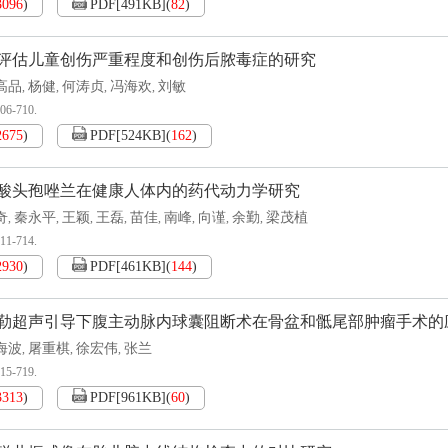
3096
)
PDF[
491KB
]
(
82
)
评估儿童创伤严重程度和创伤后脓毒症的研究
高品
杨健
何涛贞
冯海欢
刘敏
,
,
,
,
706-710.
2675
)
PDF[
524KB
]
(
162
)
酸头孢唑兰在健康人体内的药代动力学研究
奇
秦永平
王颖
王磊
苗佳
南峰
向谨
余勤
梁茂植
,
,
,
,
,
,
,
,
711-714.
2930
)
PDF[
461KB
]
(
144
)
勒超声引导下腹主动脉内球囊阻断术在骨盆和骶尾部肿瘤手术的
海波
屠重棋
徐宏伟
张兰
,
,
,
715-719.
3313
)
PDF[
961KB
]
(
60
)