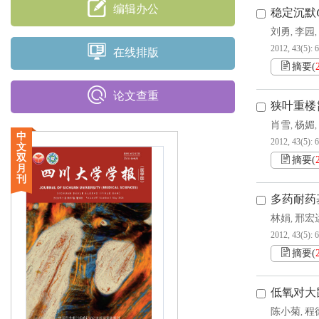
编辑办公
稳定沉默
刘勇
李园
,
,
2012, 43(5): 
在线排版
摘要
(
论文查重
狭叶重楼
肖雪
杨媚
,
,
中
2012, 43(5): 
文
双
摘要
(
月
刊
多药耐药
林娟
邢宏
,
2012, 43(5): 
摘要
(
低氧对大鼠
陈小菊
程
,