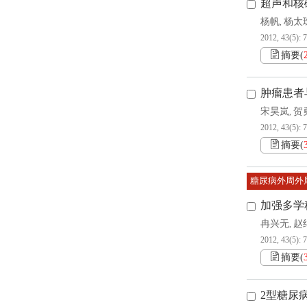
超声和核
杨帆
杨太
,
2012, 43(5): 
摘要
(
肿瘤患者
宋昊岚
贺
,
2012, 43(5): 
摘要
(
糖尿病外周外
加强多学
冉兴无
赵
,
2012, 43(5): 
摘要
(
2型糖尿