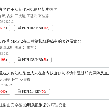
抗衰老作用及其作用机制的初步探讨
海琴
吕多
王虎清
王慧云
张桂莲
,
,
,
,
679-682,719.
2914
)
PDF[
1000KB
]
(
166
)
、OPN和MMP-2在口腔鳞状细胞癌中的表达及意义
鹏
马术明
曹树文
李东文
,
,
,
683-686.
3198
)
PDF[
1389KB
]
(
56
)
重组人促红细胞生成素在宫内缺血缺氧环境中透过胎盘屏障及血
俊
柳慧
杜宇
林雪梅
,
,
,
687-689,724.
2640
)
PDF[
514KB
]
(
56
)
注射曲安奈德/透明质酸酶后的病理变化