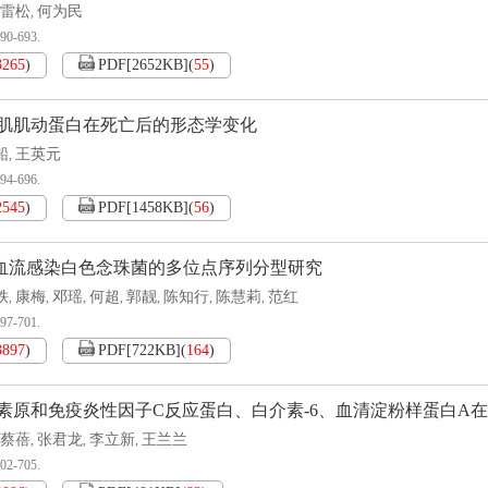
雷松
何为民
,
690-693.
3265
)
PDF[
2652KB
]
(
55
)
肌肌动蛋白在死亡后的形态学变化
船
王英元
,
694-696.
2545
)
PDF[
1458KB
]
(
56
)
房血流感染白色念珠菌的多位点序列分型研究
轶
康梅
邓瑶
何超
郭靓
陈知行
陈慧莉
范红
,
,
,
,
,
,
,
697-701.
3897
)
PDF[
722KB
]
(
164
)
素原和免疫炎性因子C反应蛋白、白介素-6、血清淀粉样蛋白A
蔡蓓
张君龙
李立新
王兰兰
,
,
,
702-705.