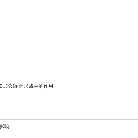
B15/RI耐药形成中的作用
的影响