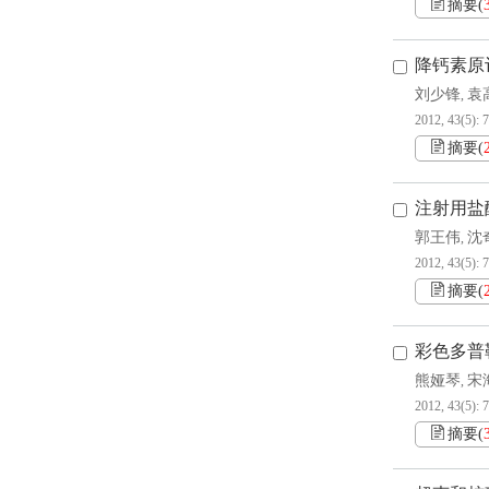
摘要
(
降钙素原
刘少锋
袁
,
2012, 43(5): 
摘要
(
注射用盐
郭王伟
沈
,
2012, 43(5): 
摘要
(
彩色多普
熊娅琴
宋
,
2012, 43(5): 
摘要
(