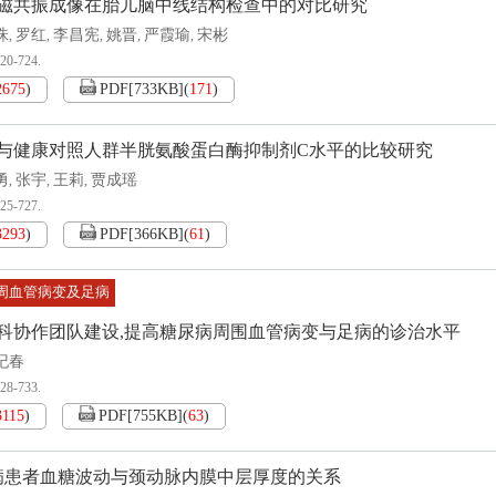
磁共振成像在胎儿脑中线结构检查中的对比研究
珠
罗红
李昌宪
姚晋
严霞瑜
宋彬
,
,
,
,
,
720-724.
2675
)
PDF[
733KB
]
(
171
)
与健康对照人群半胱氨酸蛋白酶抑制剂C水平的比较研究
勇
张宇
王莉
贾成瑶
,
,
,
725-727.
3293
)
PDF[
366KB
]
(
61
)
周血管病变及足病
科协作团队建设,提高糖尿病周围血管病变与足病的诊治水平
纪春
728-733.
3115
)
PDF[
755KB
]
(
63
)
病患者血糖波动与颈动脉内膜中层厚度的关系