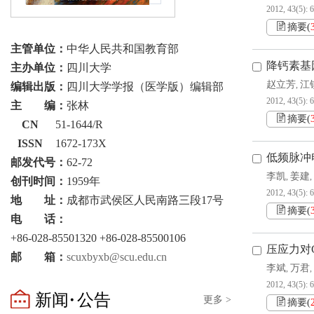
2012, 43(5): 
摘要
(
主管单位：
中华人民共和国教育部
降钙素基
主办单位：
四川大学
赵立芳
江
编辑出版：
四川大学学报（医学版）编辑部
,
2012, 43(5): 
主 编：
张林
摘要
(
CN
51-1644/R
ISSN
1672-173X
低频脉冲电
邮发代号：
62-72
李凯
姜建
,
,
创刊时间：
1959年
2012, 43(5): 
地 址：
成都市武侯区人民南路三段17号
摘要
(
电 话：
+86-028-85501320 +86-028-85500106
压应力对
邮 箱：
scuxbyxb@scu.edu.cn
李斌
万君
,
,
2012, 43(5): 
新闻·公告
更多 >
摘要
(