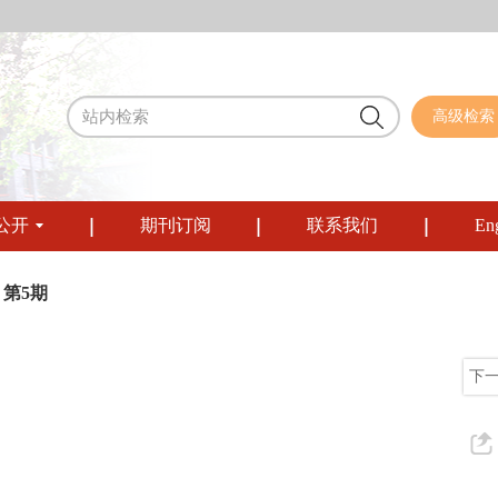
高级检索
公开
期刊订阅
联系我们
Eng
 第5期
下