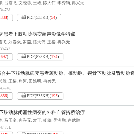
华
吕霞飞
文晓蓉
王椿
陈大伟
李秀钧
冉兴无
,
,
,
,
,
,
734-738.
2888
)
PDF[
533KB
]
(
54
)
病患者下肢动脉病变超声影像学特点
霞飞
刘春乘
罗燕
陈大伟
王椿
冉兴无
,
,
,
,
,
739-742.
2697
)
PDF[
873KB
]
(
174
)
病合并下肢动脉病变患者颈动脉、椎动脉、锁骨下动脉及肾动脉
武胜
王椿
焦河
田浩明
冉兴无
,
,
,
,
743-746.
3356
)
PDF[
535KB
]
(
195
)
下肢动脉闭塞性病变的外科血管搭桥治疗
春
马玉奎
冉兴无
袁丁
杨轶
吴洲鹏
卢武胜
,
,
,
,
,
,
747-751.