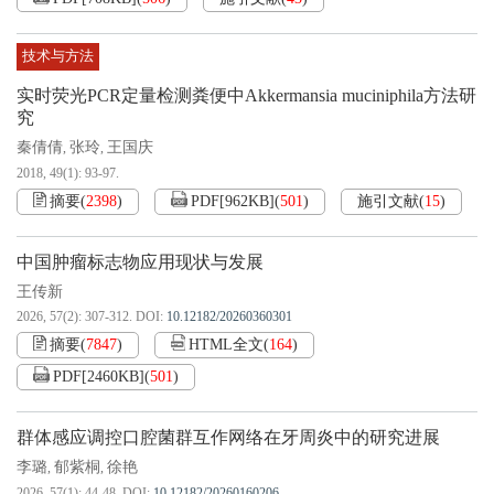
技术与方法
实时荧光PCR定量检测粪便中Akkermansia muciniphila方法研
究
秦倩倩
张玲
王国庆
,
,
2018, 49(1): 93-97.
摘要
(
2398
)
PDF[
962KB
]
(
501
)
施引文献
(
15
)
中国肿瘤标志物应用现状与发展
王传新
2026, 57(2): 307-312.
DOI:
10.12182/20260360301
摘要
(
7847
)
HTML全文
(
164
)
PDF[
2460KB
]
(
501
)
群体感应调控口腔菌群互作网络在牙周炎中的研究进展
李璐
郁紫桐
徐艳
,
,
2026, 57(1): 44-48.
DOI:
10.12182/20260160206