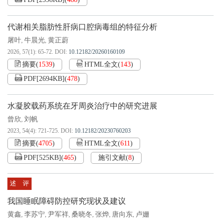
PDF[
2598KB
]
(
488
)
代谢相关脂肪性肝病口腔病毒组的特征分析
屠叶
牛晨光
黄正蔚
,
,
2026, 57(1): 65-72.
DOI:
10.12182/20260160109
摘要
(
1539
)
HTML全文
(
143
)
PDF[
2694KB
]
(
478
)
水凝胶载药系统在牙周炎治疗中的研究进展
曾欣
刘帆
,
2023, 54(4): 721-725.
DOI:
10.12182/20230760203
摘要
(
4705
)
HTML全文
(
611
)
PDF[
525KB
]
(
465
)
施引文献
(
8
)
述 评
我国睡眠障碍防控研究现状及建议
黄鑫
李苏宁
尹军祥
桑晓冬
张烨
唐向东
卢姗
,
,
,
,
,
,