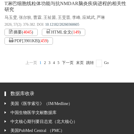
T淋巴细胞线粒体功能与抗NMDAR脑炎疾病进程的相关性
研究
马玉雯
张尔狄
曹霖
王祉茵
王旻晋
李峰
应斌武
严琳
,
,
,
,
,
,
,
2026, 57(2): 376-382.
DOI:
10.12182/20260360605
摘要
(
4045
)
HTML全文
(
149
)
PDF[
3901KB
]
(
459
)
上一页
1
2
3
4
5
下一页
末页
跳转
Go
数据库收录
美国《医学索引》（IM/Medline）
中国生物医学文献数据库
中文核心期刊要目总览（北大核心）
美国PubMed Central （PMC）