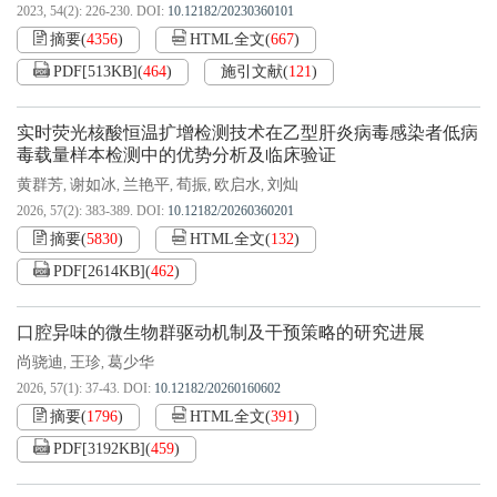
2023, 54(2): 226-230.
DOI:
10.12182/20230360101
摘要
(
4356
)
HTML全文
(
667
)
PDF[
513KB
]
(
464
)
施引文献
(
121
)
实时荧光核酸恒温扩增检测技术在乙型肝炎病毒感染者低病
毒载量样本检测中的优势分析及临床验证
黄群芳
谢如冰
兰艳平
荀振
欧启水
刘灿
,
,
,
,
,
2026, 57(2): 383-389.
DOI:
10.12182/20260360201
摘要
(
5830
)
HTML全文
(
132
)
PDF[
2614KB
]
(
462
)
口腔异味的微生物群驱动机制及干预策略的研究进展
尚骁迪
王珍
葛少华
,
,
2026, 57(1): 37-43.
DOI:
10.12182/20260160602
摘要
(
1796
)
HTML全文
(
391
)
PDF[
3192KB
]
(
459
)