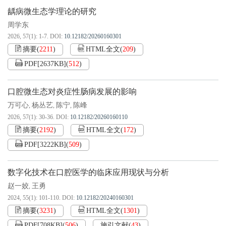
龋病微生态学理论的研究
周学东
2026, 57(1): 1-7.
DOI:
10.12182/20260160301
摘要
(
2211
)
HTML全文
(
209
)
PDF[
2637KB
]
(
512
)
口腔微生态对炎症性肠病发展的影响
万可心
杨丛艺
陈宁
陈峰
,
,
,
2026, 57(1): 30-36.
DOI:
10.12182/20260160110
摘要
(
2192
)
HTML全文
(
172
)
PDF[
3222KB
]
(
509
)
数字化技术在口腔医学的临床应用现状与分析
赵一姣
王勇
,
2024, 55(1): 101-110.
DOI:
10.12182/20240160301
摘要
(
3231
)
HTML全文
(
1301
)
PDF[
708KB
]
(
506
)
施引文献
(
43
)