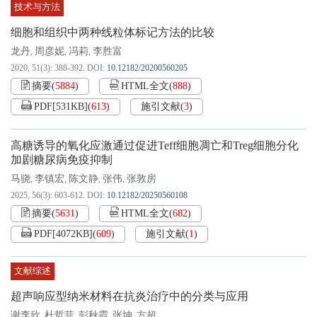
技术与方法
细胞和组织中两种线粒体标记方法的比较
龙丹
周彦妮
冯莉
李胜富
,
,
,
2020, 51(3): 388-392.
DOI:
10.12182/20200560205
摘要
(
5884
)
HTML全文
(
888
)
PDF[
531KB
]
(
613
)
施引文献
(
3
)
高糖诱导的氧化应激通过促进Teff细胞凋亡和Treg细胞分化
加剧糖尿病免疫抑制
马骁
李镇宏
陈文静
张伟
张敦房
,
,
,
,
2025, 56(3): 603-612.
DOI:
10.12182/20250560108
摘要
(
5631
)
HTML全文
(
682
)
PDF[
4072KB
]
(
609
)
施引文献
(
1
)
文献综述
超声响应型纳米材料在抗炎治疗中的分类与应用
谢李欣
杜哲菲
彭秋霞
张坤
方超
,
,
,
,