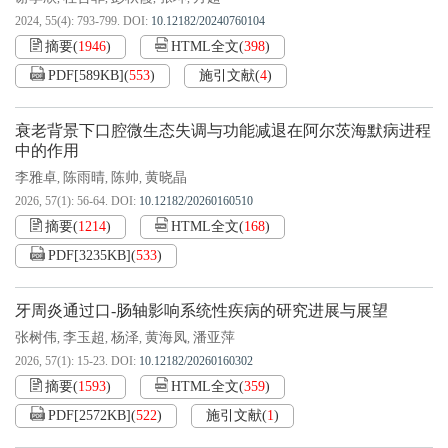
2024, 55(4): 793-799.
DOI:
10.12182/20240760104
摘要
(
1946
)
HTML全文
(
398
)
PDF[
589KB
]
(
553
)
施引文献
(
4
)
衰老背景下口腔微生态失调与功能减退在阿尔茨海默病进程
中的作用
李雅卓
陈雨晴
陈帅
黄晓晶
,
,
,
2026, 57(1): 56-64.
DOI:
10.12182/20260160510
摘要
(
1214
)
HTML全文
(
168
)
PDF[
3235KB
]
(
533
)
牙周炎通过口-肠轴影响系统性疾病的研究进展与展望
张树伟
李玉超
杨泽
黄海凤
潘亚萍
,
,
,
,
2026, 57(1): 15-23.
DOI:
10.12182/20260160302
摘要
(
1593
)
HTML全文
(
359
)
PDF[
2572KB
]
(
522
)
施引文献
(
1
)