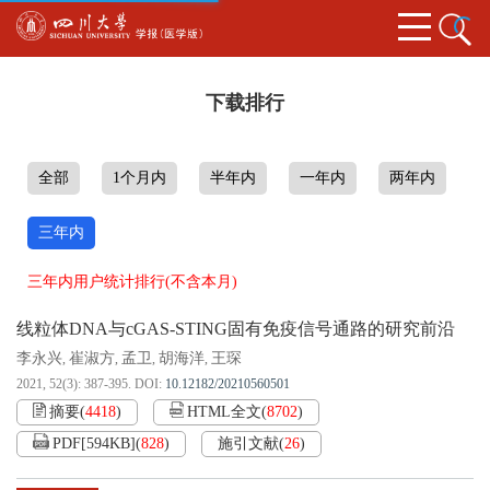
下载排行
全部
1个月内
半年内
一年内
两年内
三年内
三年内用户统计排行(不含本月)
线粒体DNA与cGAS-STING固有免疫信号通路的研究前沿
李永兴
崔淑方
孟卫
胡海洋
王琛
,
,
,
,
2021, 52(3): 387-395.
DOI:
10.12182/20210560501
摘要
(
4418
)
HTML全文
(
8702
)
PDF[
594KB
]
(
828
)
施引文献
(
26
)