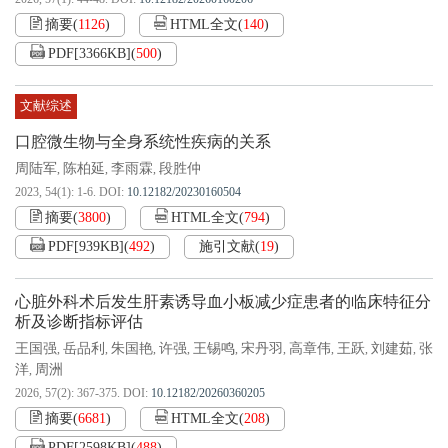
摘要
(
1126
)
HTML全文
(
140
)
PDF[
3366KB
]
(
500
)
文献综述
口腔微生物与全身系统性疾病的关系
周陆军
陈柏延
李雨霖
段胜仲
,
,
,
2023, 54(1): 1-6.
DOI:
10.12182/20230160504
摘要
(
3800
)
HTML全文
(
794
)
PDF[
939KB
]
(
492
)
施引文献
(
19
)
心脏外科术后发生肝素诱导血小板减少症患者的临床特征分
析及诊断指标评估
王国强
岳品利
朱国艳
许强
王锡鸣
宋丹羽
高章伟
王跃
刘建茹
张
,
,
,
,
,
,
,
,
,
洋
周洲
,
2026, 57(2): 367-375.
DOI:
10.12182/20260360205
摘要
(
6681
)
HTML全文
(
208
)