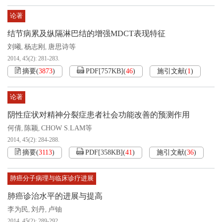
论著
结节病累及纵隔淋巴结的增强MDCT表现特征
刘曦
杨志刚
唐思诗等
,
,
2014, 45(2): 281-283.
摘要
(
3873
)
PDF[
757KB
]
(
46
)
施引文献
(
1
)
论著
阴性症状对精神分裂症患者社会功能改善的预测作用
何倩
陈颖
CHOW S.LAM等
,
,
2014, 45(2): 284-288.
摘要
(
3113
)
PDF[
358KB
]
(
41
)
施引文献
(
36
)
肺癌分子病理与临床诊疗进展
肺癌诊治水平的进展与提高
李为民
刘丹
卢铀
,
,
2014, 45(2): 289-292.