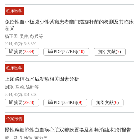
临床医学
免疫性血小板减少性紫癜患者幽门螺旋杆菌的检测及其临床
意义
杨正国
吴仲
彭兵等
,
,
2014, 45(2): 348-350.
摘要
(
2589
)
PDF[
277KB
]
(
10
)
施引文献
(
7
)
临床医学
上尿路结石术后发热相关因素分析
刘玲
马莉
陈叶等
,
,
2014, 45(2): 351-353.
摘要
(
2928
)
PDF[
254KB
]
(
9
)
施引文献
(
6
)
个案报告
慢性粒细胞性白血病心脏双瓣膜置换及射频消融术1例报告
董一君
朱焕玲
董力等
,
,