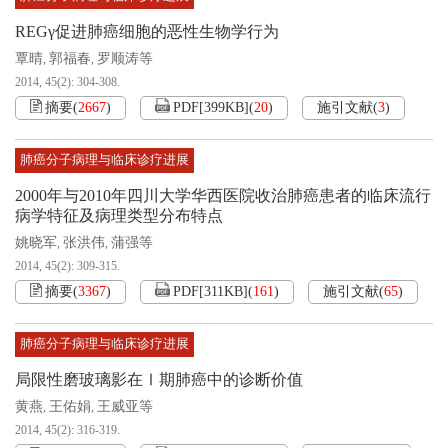
REGγ促进肺癌细胞的恶性生物学行为
覃晴
郭福春
罗顺涛等
,
,
2014, 45(2): 304-308.
摘要
(
2667
)
PDF[
399KB
]
(
20
)
施引文献
(
3
)
肺癌分子病理与临床诊疗进展
2000年与2010年四川大学华西医院收治肺癌患者的临床流行
病学特征及病理类型分布特点
姚晓军
张洪伟
蒲强等
,
,
2014, 45(2): 309-315.
摘要
(
3367
)
PDF[
311KB
]
(
161
)
施引文献
(
65
)
肺癌分子病理与临床诊疗进展
局限性磨玻璃影在Ⅰ期肺癌中的诊断价值
黄燕
王佑娟
王威亚等
,
,
2014, 45(2): 316-319.