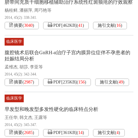
脐带间充质干细胞移植辅助治疗系统性红斑狼疮的疗效观察
杨桂鲜
潘丽萍
周巧艳等
,
,
2014, 45(2): 338-341.
摘要
(
3040
)
PDF[
462KB
]
(
41
)
施引文献
(
16
)
临床医学
腹腔镜术后联合GnRH-α治疗子宫内膜异位症伴不孕患者的
妊娠结局分析
孟维杰
胡莎
李亚等
,
,
2014, 45(2): 342-344.
摘要
(
2987
)
PDF[
235KB
]
(
156
)
施引文献
(
49
)
临床医学
早发型和晚发型多发性硬化的临床特点分析
王任华
韩文杰
王露等
,
,
2014, 45(2): 345-347.
摘要
(
2685
)
PDF[
361KB
]
(
14
)
施引文献
(
4
)