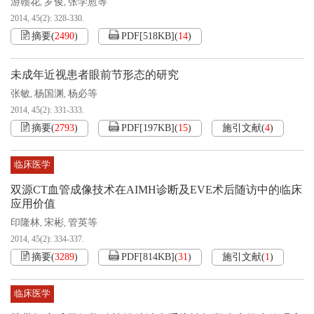
游赣花
罗俊
张学愈等
,
,
2014, 45(2): 328-330.
摘要
(
2490
)
PDF[
518KB
]
(
14
)
未成年近视患者眼前节形态的研究
张敏
杨国渊
杨必等
,
,
2014, 45(2): 331-333.
摘要
(
2793
)
PDF[
197KB
]
(
15
)
施引文献
(
4
)
临床医学
双源CT血管成像技术在AIMH诊断及EVE术后随访中的临床
应用价值
印隆林
宋彬
管英等
,
,
2014, 45(2): 334-337.
摘要
(
3289
)
PDF[
814KB
]
(
31
)
施引文献
(
1
)
临床医学