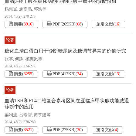
血清β-羟丁酸在糖尿病酮症/酮症酸中毒中的诊断价值
杨惠岚
袁高品
邓浩等
,
,
2014, 45(2): 270-273.
摘要
(
3916
)
PDF[
269KB
]
(
68
)
施引文献
(
16
)
论著
糖化血清白蛋白用于诊断糖尿病及糖调节异常的价值研究
张亭
何訸
杨惠岚等
,
,
2014, 45(2): 274-277.
摘要
(
3255
)
PDF[
412KB
]
(
34
)
施引文献
(
13
)
论著
血清TSH和FT4二维复合参考区间在亚临床甲状腺功能减退
诊断中的应用
梁利波
吕瑞雪
黄亨建等
,
,
2014, 45(2): 278-280.
摘要
(
3521
)
PDF[
275KB
]
(
30
)
施引文献
(
4
)