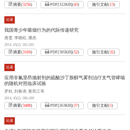
摘要
(
3256
)
PDF[
322KB
]
(
43
)
施引文献
(
13
)
论著
我国青少年吸烟行为的代际传递研究
唐雯
李晓松
潘杰
,
,
2014, 45(2): 262-265.
摘要
(
3169
)
PDF[
305KB
]
(
52
)
施引文献
(
32
)
论著
应用非氟里昂抛射剂的硫酸沙丁胺醇气雾剂治疗支气管哮喘
的随机对照临床试验
罗柱
刘春涛
黄奕江等
,
,
2014, 45(2): 266-269.
摘要
(
3408
)
PDF[
263KB
]
(
37
)
施引文献
(
5
)
论著