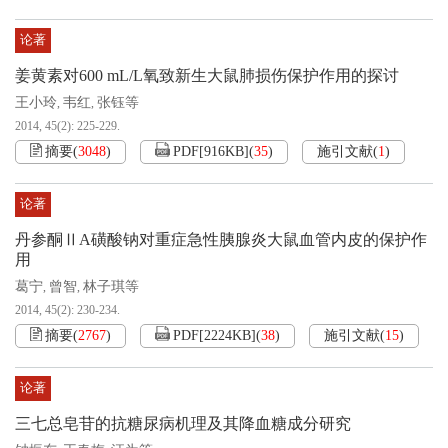
论著
姜黄素对600 mL/L氧致新生大鼠肺损伤保护作用的探讨
王小玲
韦红
张钰等
,
,
2014, 45(2): 225-229.
摘要
(
3048
)
PDF[
916KB
]
(
35
)
施引文献
(
1
)
论著
丹参酮ⅡA磺酸钠对重症急性胰腺炎大鼠血管内皮的保护作
用
葛宁
曾智
林子琪等
,
,
2014, 45(2): 230-234.
摘要
(
2767
)
PDF[
2224KB
]
(
38
)
施引文献
(
15
)
论著
三七总皂苷的抗糖尿病机理及其降血糖成分研究