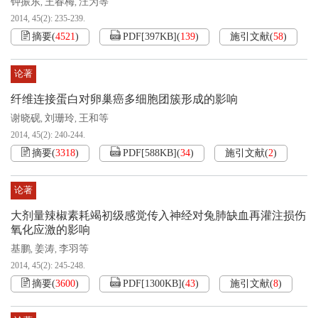
钟振东
王春梅
汪为等
,
,
2014, 45(2): 235-239.
摘要
(
4521
)
PDF[
397KB
]
(
139
)
施引文献
(
58
)
论著
纤维连接蛋白对卵巢癌多细胞团簇形成的影响
谢晓砚
刘珊玲
王和等
,
,
2014, 45(2): 240-244.
摘要
(
3318
)
PDF[
588KB
]
(
34
)
施引文献
(
2
)
论著
大剂量辣椒素耗竭初级感觉传入神经对兔肺缺血再灌注损伤
氧化应激的影响
基鹏
姜涛
李羽等
,
,
2014, 45(2): 245-248.
摘要
(
3600
)
PDF[
1300KB
]
(
43
)
施引文献
(
8
)