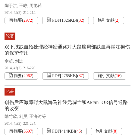
陶于洪
王峥
周艳茹
,
,
2014, 45(2): 212-215.
摘要
(
2972
)
PDF[
1326KB
]
(
32
)
施引文献
(
2
)
论著
双下肢缺血预处理经神经通路对大鼠脑局部缺血再灌注损伤
的保护作用
余超
刘进
,
2014, 45(2): 216-220.
摘要
(
2962
)
PDF[
2765KB
]
(
37
)
施引文献
(
16
)
论著
创伤后应激障碍大鼠海马神经元凋亡和Akt/mTOR信号通路
的改变
隋竹欣
刘昊
王海涛等
,
,
2014, 45(2): 221-224.
摘要
(
3697
)
PDF[
414KB
]
(
45
)
施引文献
(
8
)