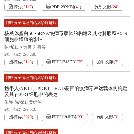
摘要
(
3112
)
PDF[
282KB
]
(
41
)
施引文献
(
24
)
肺癌分子病理与临床诊疗进展
核糖体蛋白S6 shRNA慢病毒载体的构建及其对肺腺癌A549
细胞株增殖的影响
陈勃江
李为民
刘丹等
,
,
2014, 45(2): 293-298.
摘要
(
3143
)
PDF[
1348KB
]
(
29
)
施引文献
(
3
)
肺癌分子病理与临床诊疗进展
携带人\AKT2、PDK1、BAD基因的慢病毒表达载体的构建
及其在293T细胞中的表达
朱静
陈勃江
黄娜等
,
,
2014, 45(2): 299-303.
摘要
(
3329
)
PDF[
1194KB
]
(
29
)
施引文献
(
3
)
肺癌分子病理与临床诊疗进展