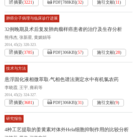
摘要
(
3221
)
PDF[
788KB
]
(
32
)
施引文献
(
11
)
肺癌分子病理与临床诊疗进展
32例晚期及术后复发肺肉瘤样癌患者的治疗及生存分析
熊伟杰
张新星
黄媚娟等
,
,
2014, 45(2): 320-323.
摘要
(
3785
)
PDF[
306KB
]
(
57
)
施引文献
(
28
)
技术与方法
悬浮固化液相微萃取-气相色谱法测定水中有机氯农药
李晓霞
王宇
雍莉等
,
,
2014, 45(2): 324-327.
摘要
(
3681
)
PDF[
306KB
]
(
31
)
施引文献
(
9
)
研究报告
4种工艺提取的姜黄素对体外Hela细胞抑制作用的比较分析