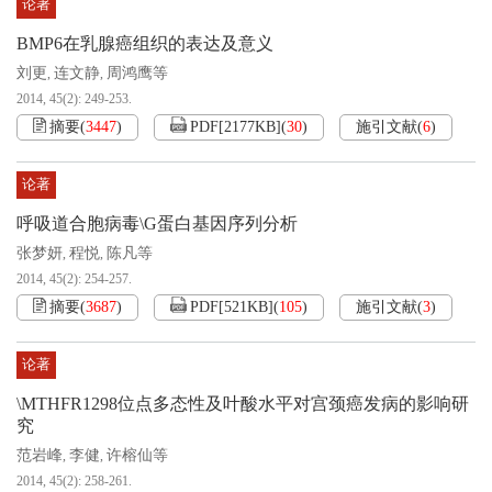
论著
BMP6在乳腺癌组织的表达及意义
刘更
连文静
周鸿鹰等
,
,
2014, 45(2): 249-253.
摘要
(
3447
)
PDF[
2177KB
]
(
30
)
施引文献
(
6
)
论著
呼吸道合胞病毒\G蛋白基因序列分析
张梦妍
程悦
陈凡等
,
,
2014, 45(2): 254-257.
摘要
(
3687
)
PDF[
521KB
]
(
105
)
施引文献
(
3
)
论著
\MTHFR1298位点多态性及叶酸水平对宫颈癌发病的影响研
究
范岩峰
李健
许榕仙等
,
,
2014, 45(2): 258-261.