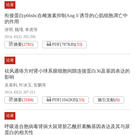
论著
衔接蛋白p66shc在雌激素抑制AngⅡ诱导的心肌细胞凋亡中
的作用
张明
魏瑾
单虎等
,
,
2014, 45(2): 202-206.
摘要
(
2781
)
PDF[
787KB
]
(
33
)
论著
祛风通络方对肾小球系膜细胞间隙连接蛋白36及基因表达的
影响
吴喜利
叶冰玉
安鹏等
,
,
2014, 45(2): 207-211.
摘要
(
3184
)
PDF[
1042KB
]
(
33
)
施引文献
(
6
)
论著
呼吸道合胞病毒肾病大鼠肾脏乙酰肝素酶基因表达及其与尿
蛋白的相关性