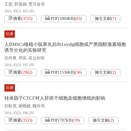
王思
郭莲娣
贾月改等
,
,
2014, 45(2): 185-191.
摘要
(
3725
)
PDF[
1004KB
]
(
63
)
施引文献
(
7
)
论著
人BMSCs移植小鼠睾丸后向Leydig细胞或产类固醇激素细胞
诱导分化的实验研究
任尚青
邓实
吴云剑等
,
,
2014, 45(2): 192-195.
摘要
(
2962
)
PDF[
1536KB
]
(
36
)
施引文献
(
2
)
论著
转录因子CTCF对人肝癌干细胞及细胞增殖的影响
刘秋英
谢晓砚
魏玲等
,
,
,
2014, 45(2): 196-201.
摘要
(
3533
)
PDF[
787KB
]
(
39
)
施引文献
(
2
)