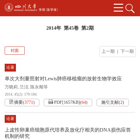
2014年 第45卷 第2期
封面
上一期
|
下一期
论著
单次大剂量照射对Lewis肺癌移植瘤的放射生物学效应
万晓莉
兰洁
陈永顺等
,
,
2014, 45(2): 179-184.
摘要
(
3771
)
PDF[
1657KB
]
(
64
)
施引文献
(
2
)
论著
上皮性卵巢癌细胞原代培养及放化疗相关的DNA损伤应答
机制的研究