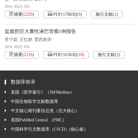
2014, 45(2): 353.
摘要
(
2259
)
PDF[
178KB
]
(
9
)
施引文献
(
2
)
盆腹腔巨大囊性淋巴管瘤1例报告
李宁蔚
王红静
贾西彪等
,
,
2014, 45(2): 354.
摘要
(
2216
)
PDF[
163KB
]
(
10
)
施引文献
(
2
)
数据库收录
美国《医学索引》（IM/Medline）
中国生物医学文献数据库
中文核心期刊要目总览（北大核心）
美国PubMed Central （PMC）
中国科学引文数据库（CSCD）(核心板）