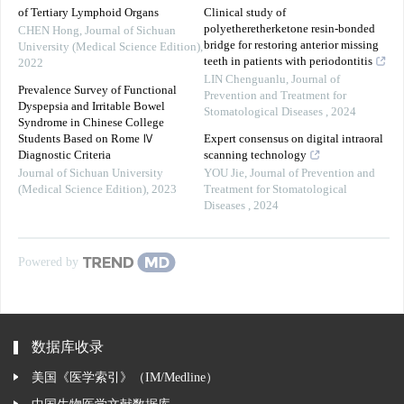
of Tertiary Lymphoid Organs
Clinical study of
polyetheretherketone resin-bonded
CHEN Hong
,
Journal of Sichuan
bridge for restoring anterior missing
University (Medical Science Edition)
,
teeth in patients with periodontitis
2022
LIN Chenguanlu
,
Journal of
Prevalence Survey of Functional
Prevention and Treatment for
Dyspepsia and Irritable Bowel
Stomatological Diseases
,
2024
Syndrome in Chinese College
Students Based on Rome Ⅳ
Expert consensus on digital intraoral
Diagnostic Criteria
scanning technology
Journal of Sichuan University
YOU Jie
,
Journal of Prevention and
(Medical Science Edition)
,
2023
Treatment for Stomatological
Diseases
,
2024
Powered by
数据库收录
美国《医学索引》（IM/Medline）