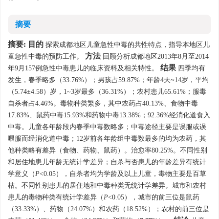
摘要
摘要:
目的
探索成都地区儿童急性中毒的共性特点，指导本地区儿
方法
童急性中毒的预防工作。
回顾分析成都地区2013年8月至2014
结果
年9月157例急性中毒患儿的临床资料及相关特性。
四季均有
发生，春季略多（33.76%）；男孩占59.87%；年龄4天~14岁，平均
（5.74±4.58）岁，1~3岁最多（36.31%）；农村患儿65.61%；服毒
自杀者占4.46%。毒物种类繁多，其中农药占40.13%、食物中毒
17.83%、鼠药中毒15.93%和药物中毒13.38%；92.36%经消化道食入
中毒。儿童各年龄段内春季中毒数略多；中毒途径主要是误服或误
喂服而经消化道中毒；12岁前各年龄组中毒数最多的均为农药，其
他种类略有差异（食物、药物、鼠药）。治愈率80.25%。不同性别
和居住地患儿年龄无统计学差异；自杀与否患儿的年龄差异有统计
学意义（
P
<0.05），自杀者均为学龄及以上儿童，毒物主要是百草
枯。不同性别患儿的居住地和中毒种类无统计学差异。城市和农村
患儿的毒物种类有统计学差异（
P
<0.05），城市的前三位是鼠药
（33.33%）、药物（24.07%）和农药（18.52%）；农村的前三位是