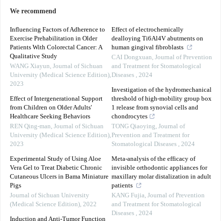
We recommend
Influencing Factors of Adherence to
Effect of electrochemically
Exercise Prehabilitation in Older
dealloying Ti6Al4V abutments on
Patients With Colorectal Cancer: A
human gingival fibroblasts
Qualitative Study
CAI Dongxuan
,
Journal of Prevention
WANG Xiayun
,
Journal of Sichuan
and Treatment for Stomatological
University (Medical Science Edition)
,
Diseases
,
2024
2023
Investigation of the hydromechanical
Effect of Intergenerational Support
threshold of high-mobility group box
from Children on Older Adults'
1 release from synovial cells and
Healthcare Seeking Behaviors
chondrocytes
REN Qing-man
,
Journal of Sichuan
TONG Qiaoying
,
Journal of
University (Medical Science Edition)
,
Prevention and Treatment for
2023
Stomatological Diseases
,
2024
Experimental Study of Using Aloe
Meta-analysis of the efficacy of
Vera Gel to Treat Diabetic Chronic
invisible orthodontic appliances for
Cutaneous Ulcers in Bama Miniature
maxillary molar distalization in adult
Pigs
patients
Journal of Sichuan University
KANG Fujia
,
Journal of Prevention
(Medical Science Edition)
,
2022
and Treatment for Stomatological
Diseases
,
2024
Induction and Anti-Tumor Function