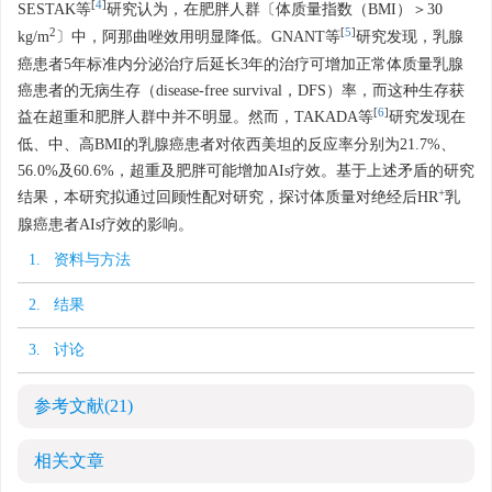
[
4
]
SESTAK等
研究认为，在肥胖人群〔体质量指数（BMI）＞30
2
[
5
]
kg/m
〕中，阿那曲唑效用明显降低。GNANT等
研究发现，乳腺
癌患者5年标准内分泌治疗后延长3年的治疗可增加正常体质量乳腺
癌患者的无病生存（disease-free survival，DFS）率，而这种生存获
[
6
]
益在超重和肥胖人群中并不明显。然而，TAKADA等
研究发现在
低、中、高BMI的乳腺癌患者对依西美坦的反应率分别为21.7%、
56.0%及60.6%，超重及肥胖可能增加AIs疗效。基于上述矛盾的研究
+
结果，本研究拟通过回顾性配对研究，探讨体质量对绝经后HR
乳
腺癌患者AIs疗效的影响。
1. 资料与方法
2. 结果
3. 讨论
参考文献
(21)
相关文章