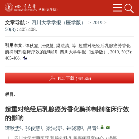
文章导航
>
四川大学学报（医学版）
>
2019
>
50(3)
: 405-408.
引用本文:
谭秋雯, 张俊慧, 梁法清, 等. 超重对绝经后乳腺癌芳香化
酶抑制剂临床疗效的影响[J]. 四川大学学报（医学版）, 2019, 50(3):
405-408.
PDF下载
( 484 KB)
栏目:
超重对绝经后乳腺癌芳香化酶抑制剂临床疗效
的影响
1
1
1
2
1
,
,
谭秋雯
,
张俊慧
,
梁法清
,
钟晓蓉
,
吕青
1.
四川大学华西医院 乳腺外科 乳腺疾病研究中心（成都