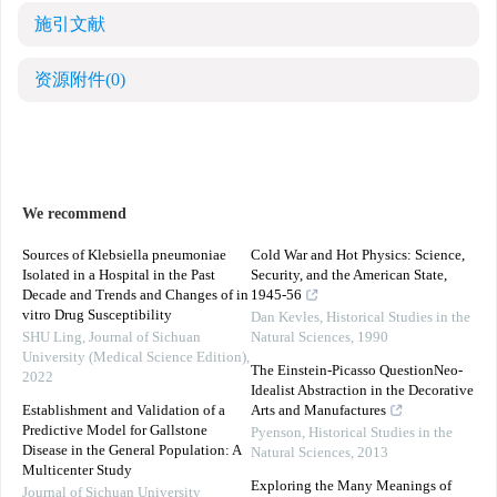
施引文献
资源附件
(0)
We recommend
Sources of Klebsiella pneumoniae
Cold War and Hot Physics: Science,
Isolated in a Hospital in the Past
Security, and the American State,
Decade and Trends and Changes of in
1945-56
vitro Drug Susceptibility
Dan Kevles
,
Historical Studies in the
SHU Ling
,
Journal of Sichuan
Natural Sciences
,
1990
University (Medical Science Edition)
,
The Einstein-Picasso QuestionNeo-
2022
Idealist Abstraction in the Decorative
Establishment and Validation of a
Arts and Manufactures
Predictive Model for Gallstone
Pyenson
,
Historical Studies in the
Disease in the General Population: A
Natural Sciences
,
2013
Multicenter Study
Exploring the Many Meanings of
Journal of Sichuan University