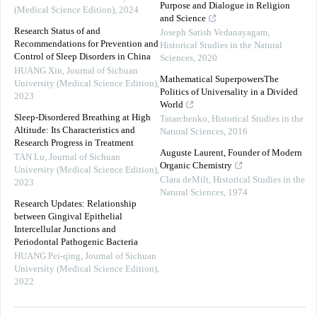
Purpose and Dialogue in Religion
(Medical Science Edition)
,
2024
and Science
Research Status of and
Joseph Satish Vedanayagam
,
Recommendations for Prevention and
Historical Studies in the Natural
Control of Sleep Disorders in China
Sciences
,
2020
HUANG Xin
,
Journal of Sichuan
Mathematical SuperpowersThe
University (Medical Science Edition)
,
Politics of Universality in a Divided
2023
World
Sleep-Disordered Breathing at High
Tatarchenko
,
Historical Studies in the
Altitude: Its Characteristics and
Natural Sciences
,
2016
Research Progress in Treatment
Auguste Laurent, Founder of Modern
TAN Lu
,
Journal of Sichuan
Organic Chemistry
University (Medical Science Edition)
,
Clara deMilt
,
Historical Studies in the
2023
Natural Sciences
,
1974
Research Updates: Relationship
between Gingival Epithelial
Intercellular Junctions and
Periodontal Pathogenic Bacteria
HUANG Pei-qing
,
Journal of Sichuan
University (Medical Science Edition)
,
2022