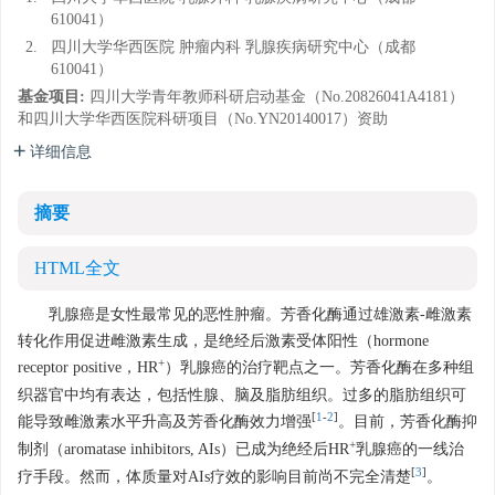
610041）
2.
四川大学华西医院 肿瘤内科 乳腺疾病研究中心（成都
610041）
基金项目:
四川大学青年教师科研启动基金（No.20826041A4181）
和四川大学华西医院科研项目（No.YN20140017）资助
详细信息
摘要
HTML全文
乳腺癌是女性最常见的恶性肿瘤。芳香化酶通过雄激素-雌激素
转化作用促进雌激素生成，是绝经后激素受体阳性（hormone
+
receptor positive，HR
）乳腺癌的治疗靶点之一。芳香化酶在多种组
织器官中均有表达，包括性腺、脑及脂肪组织。过多的脂肪组织可
[
1
-
2
]
能导致雌激素水平升高及芳香化酶效力增强
。目前，芳香化酶抑
+
制剂（aromatase inhibitors, AIs）已成为绝经后HR
乳腺癌的一线治
[
3
]
疗手段。然而，体质量对AIs疗效的影响目前尚不完全清楚
。