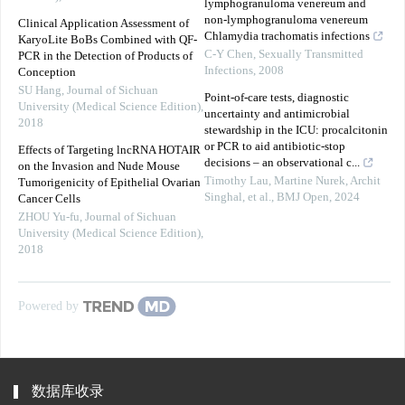
lymphogranuloma venereum and
non-lymphogranuloma venereum
Clinical Application Assessment of
Chlamydia trachomatis infections
KaryoLite BoBs Combined with QF-
C-Y Chen
,
Sexually Transmitted
PCR in the Detection of Products of
Infections
,
2008
Conception
SU Hang
,
Journal of Sichuan
Point-of-care tests, diagnostic
University (Medical Science Edition)
,
uncertainty and antimicrobial
2018
stewardship in the ICU: procalcitonin
or PCR to aid antibiotic-stop
Effects of Targeting lncRNA HOTAIR
decisions – an observational c...
on the Invasion and Nude Mouse
Timothy Lau, Martine Nurek, Archit
Tumorigenicity of Epithelial Ovarian
Singhal, et al.
,
BMJ Open
,
2024
Cancer Cells
ZHOU Yu-fu
,
Journal of Sichuan
University (Medical Science Edition)
,
2018
Powered by
数据库收录