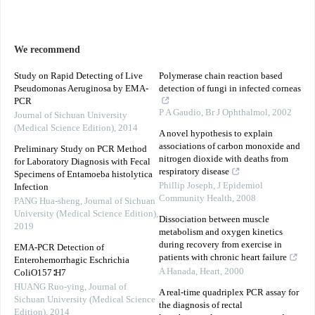
We recommend
Study on Rapid Detecting of Live
Polymerase chain reaction based
Pseudomonas Aeruginosa by EMA-
detection of fungi in infected corneas
PCR
P A Gaudio
,
Br J Ophthalmol
,
2002
Journal of Sichuan University
(Medical Science Edition)
,
2014
A novel hypothesis to explain
associations of carbon monoxide and
Preliminary Study on PCR Method
nitrogen dioxide with deaths from
for Laboratory Diagnosis with Fecal
respiratory disease
Specimens of Entamoeba histolytica
Phillip Joseph
,
J Epidemiol
Infection
Community Health
,
2008
PANG Hua-sheng
,
Journal of Sichuan
University (Medical Science Edition)
,
Dissociation between muscle
2019
metabolism and oxygen kinetics
during recovery from exercise in
EMA-PCR Detection of
patients with chronic heart failure
Enterohemorrhagic Eschrichia
A Hanada
,
Heart
,
2000
ColiO157∶H7
HUANG Ruo-ying
,
Journal of
A real-time quadriplex PCR assay for
Sichuan University (Medical Science
the diagnosis of rectal
Edition)
,
2014