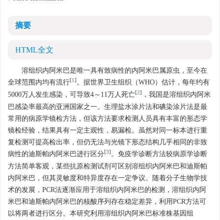
摘要
HTML全文
溶组织内阿米巴是唯一具有致病性的内阿米巴属原虫，至今在
[
1
]
全球范围内均有流行
。据世界卫生组织（WHO）估计，每年约有
[
2
]
5000万人发生感染，可导致4～11万人死亡
，我国是溶组织内阿米
巴感染率最高的亚洲国家之一。生理盐水涂片法和碘染涂片法是最
常用的病原学镜检方法，但该方法要求检测人员具有丰富的形态学
镜检经验，结果具有一定主观性，易漏检。虽然对同一标本进行重
复检测可提高检出率，但仍无法与光镜下形态结构几乎相同的非致
[
3
]
病性的迪斯帕内阿米巴进行区分
。免疫学诊断方法较病原学诊断
方法简单客观，某些抗原检测试剂可区别溶组织内阿米巴和迪斯帕
内阿米巴，但其灵敏度和特异度存在一定争议。随着分子生物学技
术的发展，PCR法逐渐应用于溶组织内阿米巴的检测，溶组织内阿
米巴和迪斯帕内阿米巴的核酸序列存在稳定差异，利用PCR方法可
以将两者进行区分。本研究利用溶组织内阿米巴标准株基因组