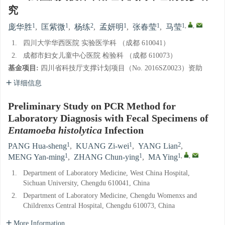
究
1
1
2
1
1
1
,
,
庞华胜
,
匡紫微
,
杨练
,
孟妍明
,
张春莹
,
马莹
1.
四川大学华西医院 实验医学科 （成都 610041）
2.
成都市妇女儿童中心医院 检验科 （成都 610073）
基金项目:
四川省科技厅支撑计划项目（No. 2016SZ0023）资助
详细信息
Preliminary Study on PCR Method for
Laboratory Diagnosis with Fecal Specimens of
Entamoeba histolytica
Infection
1
1
2
PANG Hua-sheng
,
KUANG Zi-wei
,
YANG Lian
,
1
1
1
,
,
MENG Yan-ming
,
ZHANG Chun-ying
,
MA Ying
1.
Department of Laboratory Medicine, West China Hospital,
Sichuan University, Chengdu 610041, China
2.
Department of Laboratory Medicine, Chengdu Womenxs and
Childrenxs Central Hospital, Chengdu 610073, China
More Information