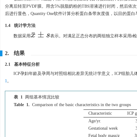
分离后转至PVDF膜。用含5%脱脂奶粉的TBS溶液进行封闭，然后依次孵育一抗﹝
后进行显色，Quantity One软件计算分析蛋白条带灰度值，以目的
1.4 统计学方法
x
¯
±
s
数据采用
表示。对满足正态分布的两组独立样本采用
t
检
2. 结果
2.1 基本特征分析
ICP孕妇年龄及孕周与对照组相比差异无统计学意义，ICP组胎儿
1
。
表 1
两组基本情况比较
Table 1.
Comparison of the basic characteristics in the two groups
Characteristic
ICP 
Age/yr.
Gestational week
Fetal body mass/g
3