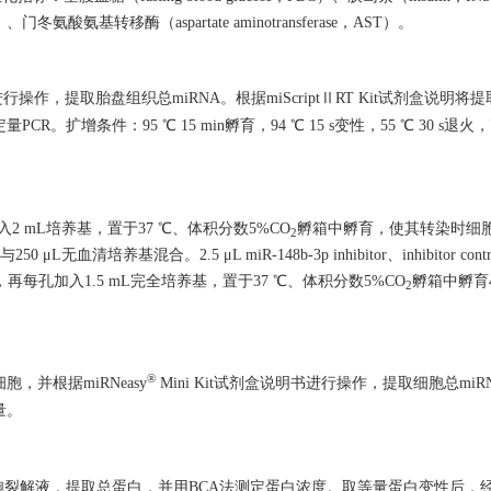
T）、门冬氨酸氨基转移酶（aspartate aminotransferase，AST）。
书进行操作，提取胎盘组织总miRNA。根据miScriptⅡRT Kit试剂盒说明将
扩增条件：95 ℃ 15 min孵育，94 ℃ 15 s变性，55 ℃ 30 s退火，70
2 mL培养基，置于37 ℃、体积分数5%CO
孵箱中孵育，使其转染时细胞
2
50 μL无血清培养基混合。2.5 μL miR-148b-3p inhibitor、inhibitor contr
，再每孔加入1.5 mL完全培养基，置于37 ℃、体积分数5%CO
孵箱中孵育4
2
®
细胞，并根据miRNeasy
Mini Kit试剂盒说明书进行操作，提取细胞总miRN
量。
胞裂解液，提取总蛋白，并用BCA法测定蛋白浓度。取等量蛋白变性后，经S