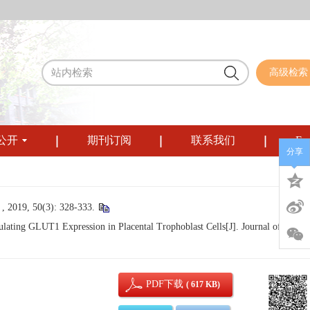
高级检索
公开
期刊订阅
联系我们
Eng
分享
50(3): 328-333.
ating GLUT1 Expression in Placental Trophoblast Cells[J]. Journal of Sichu
PDF下载
( 617 KB)