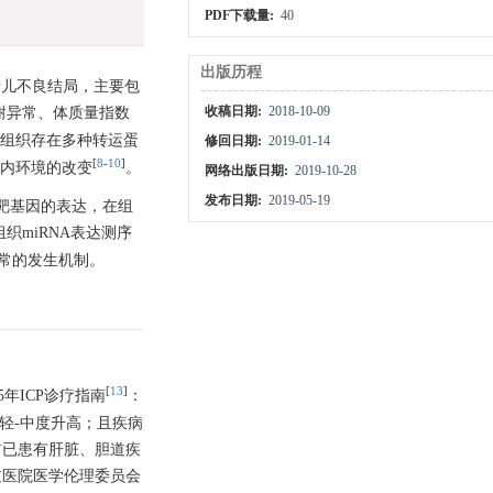
PDF下载量:
40
出版历程
增加围产儿不良结局，主要包
谢异常、体质量指数
收稿日期:
2018-10-09
盘组织存在多种转运蛋
修回日期:
2019-01-14
[
8
-
10
]
儿宫内环境的改变
。
网络出版日期:
2019-10-28
发布日期:
2019-05-19
控靶基因的表达，在组
织miRNA表达测序
谢异常的发生机制。
[
13
]
5年ICP诊疗指南
：
）轻-中度升高；且疾病
前已患有肝脏、胆道疾
过医院医学伦理委员会