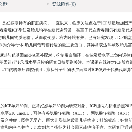
文献
资源附件
(0)
pregnancy，ICP）是妊娠期特有的肝脏疾病。一直以来，临床关注点在于ICP明显
者发现ICP孕妇及胎儿均存在糖代谢异常，甚至子代在青春期仍有糖脂代
与胎儿间物质运输，从而改变胎儿宫内环境有关。已有研究发现，ICP胎
1，GLUT1）作为介导母体-胎儿间葡萄糖转运的最主要蛋白，其异常表达常导致胎
小RNA，通过与靶基因mRNA互补配对，抑制蛋白翻译，在转录后水平上负向调
对基因进行转录后水平调控的研究日益受到关注。本课题在既往对ICP胎盘组
-3p对GLUT1的转录后调控作用，拟从分子生物学层面探讨ICP孕妇子代糖代
的ICP孕妇30例、正常妊娠孕妇30例为研究对象。ICP组纳入标准参照201
10 μmol/L，可伴有谷氨酸转氨酶（ALT）、丙氨酸转氨酶（AST
症及合并症，既往无早产、巨大儿及低体质量儿等病史；排除标准：妊娠
发症和内科合并症；此次剖宫产指征为社会因素或疤痕子宫。本研究已通