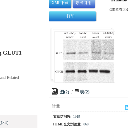
XML下载
导出引用
点击查看大
打印
ing GLUT1
 and Related
图(2)
/
表(2)
计量
文章访问数:
1919
献
(34)
HTML全文浏览量:
868