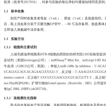
批准（批准号2017016），对参与实验的每位孕妇均遵循知情同意原则
1.2 标本收集
剖宫产同时收集患者母血（3 mL）、脐血（3 mL）及胎盘组织。采用ED
后，取上清血浆分装于灭菌无酶EP管中，－80 ℃冻存备用。胎盘离体后，
立即放入液氮罐中冻存备用。
1.3 实验方法
1.3.1 细胞和主要试剂
人绒毛膜滋养细胞系HTR-8细胞由西部妇幼研究院1505实验室提供。荧光定量PCR仪
®
染试剂（美国Invitrogen公司）；miRNeasy
Mini Kit、miScriptⅡRT 
牛血清（GIBCO公司，美国）；单链人miR-148b-3p inhibitor：5′-ACAA
UCAGUGCAUCACAGAACUUUGU-3′，反义链：5′-AAAGUUCUGUGAUGC
mimics control：正义链5′-UUCUCCGAACGUGUCACGUTT-3′，反义链
nos.HmiRQP0206）扩增引物由GeneCopoeia（Rockville，M
兔IgG H&L (HRP) (ab205718)。
1.3.2 送检测生化指标
取冻存血浆标本于室温溶解，送检我院检验科，检测母血及脐血生化指标：空腹血糖（