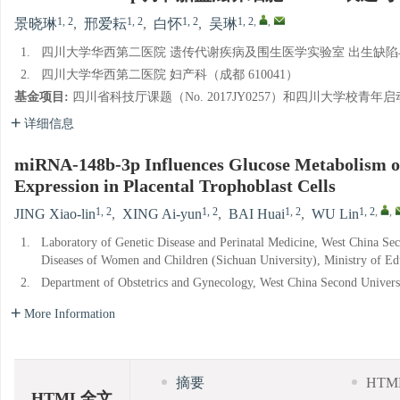
1, 2
1, 2
1, 2
1, 2
,
,
景晓琳
,
邢爱耘
,
白怀
,
吴琳
1.
四川大学华西第二医院 遗传代谢疾病及围生医学实验室 出生缺陷与
2.
四川大学华西第二医院 妇产科（成都 610041）
基金项目:
四川省科技厅课题（No. 2017JY0257）和四川大学校青年启动基
详细信息
miRNA-148b-3p Influences Glucose Metabolism of
Expression in Placental Trophoblast Cells
1, 2
1, 2
1, 2
1, 2
,
,
JING Xiao-lin
,
XING Ai-yun
,
BAI Huai
,
WU Lin
1.
Laboratory of Genetic Disease and Perinatal Medicine, West China Sec
Diseases of Women and Children (Sichuan University), Ministry of E
2.
Department of Obstetrics and Gynecology, West China Second Univers
More Information
摘要
HT
HTML全文