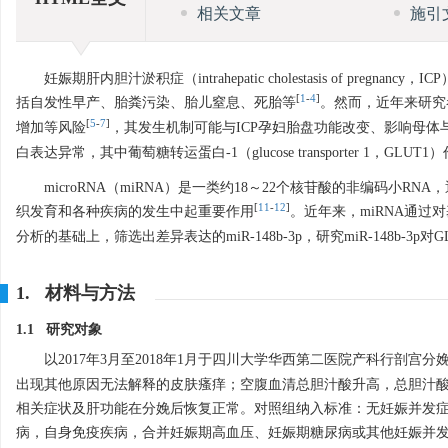
相关文章
施引
妊娠期肝内胆汁淤积症（intrahepatic cholestasis of 
[
1
-
4
]
括自发性早产、胎粪污染、胎儿窒息、死胎等
。然而，近年来研究
[
5
-
7
]
增加等风险
，其发生机制可能与ICP孕妇胎盘功能改变、影响母体
白表达异常，其中葡萄糖转运蛋白-1（glucose transporter 
microRNA（miRNA）是一类约18～22个核苷酸的非编码
[
11
-
12
]
织发育和各种疾病的发生中起重要作用
。近年来，miRNA通过
分析的基础上，筛选出差异表达的miR-148b-3p，研究miR-148b
1. 材料与方法
1.1 研究对象
以2017年3月至2018年1月于四川大学华西第二医院产科行剖宫分娩
出现其他原因无法解释的皮肤瘙痒；空腹血清总胆汁酸升高，总胆汁酸水平≥
相关症状及肝功能在分娩后恢复正常。对照组纳入标准：无妊娠并发
病，自身免疫疾病，合并妊娠期高血压、妊娠期糖尿病或其他妊娠并