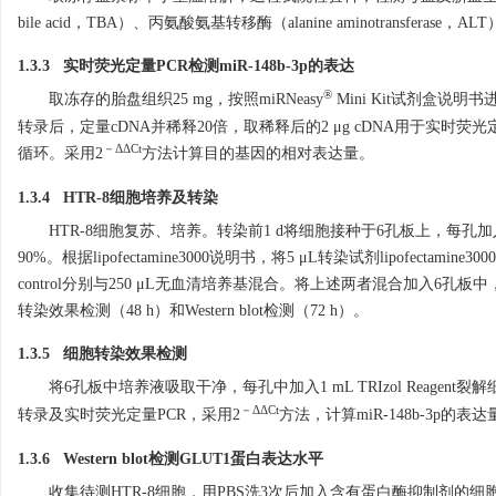
bile acid，TBA）、丙氨酸氨基转移酶（alanine aminotransferase，AL
1.3.3 实时荧光定量PCR检测miR-148b-3p的表达
®
取冻存的胎盘组织25 mg，按照miRNeasy
Mini Kit试剂盒说明
转录后，定量cDNA并稀释20倍，取稀释后的2 μg cDNA用于实时荧光定量PCR。
－ΔΔCt
循环。采用2
方法计算目的基因的相对表达量。
1.3.4 HTR-8细胞培养及转染
HTR-8细胞复苏、培养。转染前1 d将细胞接种于6孔板上，每孔加入
90%。根据lipofectamine3000说明书，将5 μL转染试剂lipofectamine3000与2
control分别与250 μL无血清培养基混合。将上述两者混合加入6孔板中
转染效果检测（48 h）和Western blot检测（72 h）。
1.3.5 细胞转染效果检测
将6孔板中培养液吸取干净，每孔中加入1 mL TRIzol Reagent裂解
－ΔΔCt
转录及实时荧光定量PCR，采用2
方法，计算miR-148b-3p的表达
1.3.6 Western blot检测GLUT1蛋白表达水平
收集待测HTR-8细胞，用PBS洗3次后加入含有蛋白酶抑制剂的细