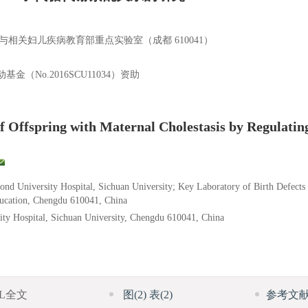
相关妇儿疾病教育部重点实验室（成都 610041）
金（No.2016SCU11034）资助
 Offspring with Maternal Cholestasis by Regulat
ond University Hospital, Sichuan University; Key Laboratory of Birth Defects
ducation, Chengdu 610041, China
ity Hospital, Sichuan University, Chengdu 610041, China
ML全文
图
(2)
表
(2)
参考文