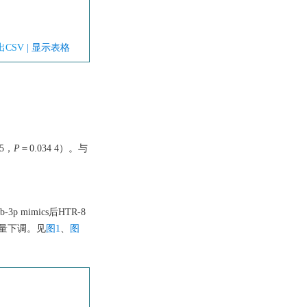
出CSV
| 显示表格
25，
P
＝0.034 4）。与
。
-3p mimics后HTR-8
表达量下调。见
图1
、
图