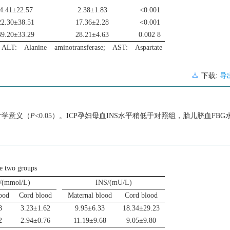
4.41±22.57
2.38±1.83
<0.001
22.30±38.51
17.36±2.28
<0.001
49.20±33.29
28.21±4.63
0.002 8
ALT: Alanine aminotransferase; AST: Aspartate
下载:
导
计学意义（
P
<0.05）。ICP孕妇母血INS水平稍低于对照组，胎儿脐血F
he two groups
/(mmol/L)
INS/(mU/L)
ood
Cord blood
Maternal blood
Cord blood
8
3.23±1.62
9.95±6.33
18.34±29.23
2
2.94±0.76
11.19±9.68
9.05±9.80