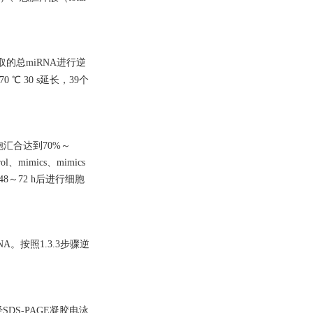
提取的总miRNA进行逆
 ℃ 30 s延长，39个
汇合达到70%～
ol、mimics、mimics
8～72 h后进行细胞
A。按照1.3.3步骤逆
DS-PAGE凝胶电泳