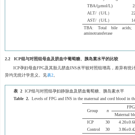
TBA/(μmol/L)
2
ALT/（U/L）
2
AST/（U/L）
1
TBA: Total bile acids; 
aminotransferase
2.2 ICP组与对照组母血及脐血中葡萄糖、胰岛素水平的比较
ICP孕妇母血FPG及其胎儿脐血INS水平较对照组增高，差异有统
异均无统计学意义。见
表2
。
表 2
ICP组与对照组孕妇静脉血及脐血葡萄糖、胰岛素水平
Table 2.
Levels of FPG and INS in the maternal and cord blood in t
FPG
Group
n
Maternal bl
ICP
30
4.20±0.6
Control
30
3.86±0.4