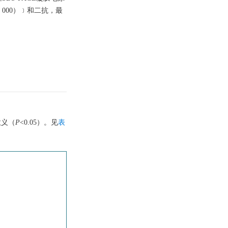
0 000）﹞和二抗，最
意义（
P
<0.05）。见
表