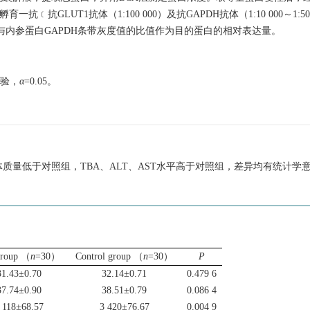
抗GLUT1抗体（1:100 000）及抗GAPDH抗体（1:10 000～1:5
蛋白与内参蛋白GAPDH条带灰度值的比值作为目的蛋白的相对表达量。
验，
α
=0.05。
体质量低于对照组，TBA、ALT、AST水平高于对照组，差异均有统计学
group （
n
=30）
Control group （
n
=30）
P
31.43±0.70
32.14±0.71
0.479 6
37.74±0.90
38.51±0.79
0.086 4
 118±68.57
3 420±76.67
0.004 9