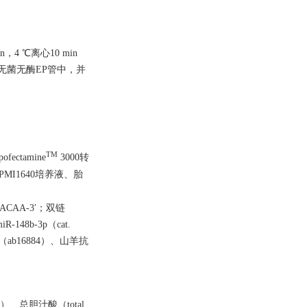
4 ℃离心10 min
于无菌无酶EP管中，并
TM
ectamine
3000转
司）；RPMI1640培养液、胎
UACAA-3′；双链
R-148b-3p（cat.
（ab16884）、山羊抗
）、总胆汁酸（total