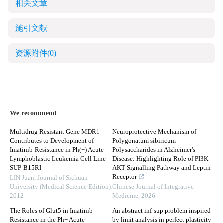
相关文章
施引文献
资源附件
(0)
We recommend
Multidrug Resistant Gene MDR1
Neuroprotective Mechanism of
Contributes to Development of
Polygonatum sibiricum
Imatinib-Resistance in Ph(+) Acute
Polysaccharides in Alzheimer's
Lymphoblastic Leukemia Cell Line
Disease: Highlighting Role of PI3K-
SUP-B15RI
AKT Signalling Pathway and Leptin
Receptor
LIN Juan
,
Journal of Sichuan
University (Medical Science Edition)
,
Chinese Journal of Integrative
2012
Medicine
,
2026
The Roles of Glut5 in Imatinib
An abstract inf-sup problem inspired
Resistance in the Ph+ Acute
by limit analysis in perfect plasticity