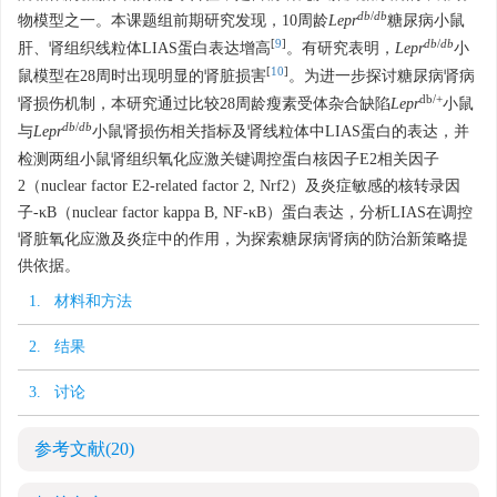
db
/
db
物模型之一。本课题组前期研究发现，10周龄
Lepr
糖尿病小鼠
[
9
]
db
/
db
肝、肾组织线粒体LIAS蛋白表达增高
。有研究表明，
Lepr
小
[
10
]
鼠模型在28周时出现明显的肾脏损害
。为进一步探讨糖尿病肾病
db/+
肾损伤机制，本研究通过比较28周龄瘦素受体杂合缺陷
Lepr
小鼠
db
/
db
与
Lepr
小鼠肾损伤相关指标及肾线粒体中LIAS蛋白的表达，并
检测两组小鼠肾组织氧化应激关键调控蛋白核因子E2相关因子
2（nuclear factor E2-related factor 2, Nrf2）及炎症敏感的核转录因
子-κB（nuclear factor kappa B, NF-κB）蛋白表达，分析LIAS在调控
肾脏氧化应激及炎症中的作用，为探索糖尿病肾病的防治新策略提
供依据。
1. 材料和方法
2. 结果
3. 讨论
参考文献
(20)