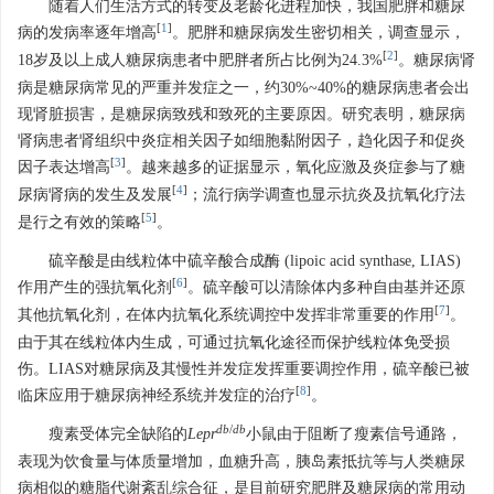
随着人们生活方式的转变及老龄化进程加快，我国肥胖和糖尿
[
1
]
病的发病率逐年增高
。肥胖和糖尿病发生密切相关，调查显示，
[
2
]
18岁及以上成人糖尿病患者中肥胖者所占比例为24.3%
。糖尿病肾
病是糖尿病常见的严重并发症之一，约30%~40%的糖尿病患者会出
现肾脏损害，是糖尿病致残和致死的主要原因。研究表明，糖尿病
肾病患者肾组织中炎症相关因子如细胞黏附因子，趋化因子和促炎
[
3
]
因子表达增高
。越来越多的证据显示，氧化应激及炎症参与了糖
[
4
]
尿病肾病的发生及发展
；流行病学调查也显示抗炎及抗氧化疗法
[
5
]
是行之有效的策略
。
硫辛酸是由线粒体中硫辛酸合成酶 (lipoic acid synthase, LIAS)
[
6
]
作用产生的强抗氧化剂
。硫辛酸可以清除体内多种自由基并还原
[
7
]
其他抗氧化剂，在体内抗氧化系统调控中发挥非常重要的作用
。
由于其在线粒体内生成，可通过抗氧化途径而保护线粒体免受损
伤。LIAS对糖尿病及其慢性并发症发挥重要调控作用，硫辛酸已被
[
8
]
临床应用于糖尿病神经系统并发症的治疗
。
db
/
db
瘦素受体完全缺陷的
Lepr
小鼠由于阻断了瘦素信号通路，
表现为饮食量与体质量增加，血糖升高，胰岛素抵抗等与人类糖尿
病相似的糖脂代谢紊乱综合征，是目前研究肥胖及糖尿病的常用动