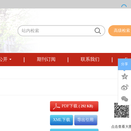
高级检索
公开
期刊订阅
联系我们
Eng
分享
PDF下载
( 292 KB)
XML下载
导出引用
点击查看大