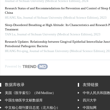
Journal of Sichuan University (Medical Science Edition)
,
2024
Research Status of and Recommendations for Prevention and Control of Sleep D
China
HUANG Xin
,
Journal of Sichuan University (Medical Science Edition)
,
2023
Sleep-Disordered Breathing at High Altitude: Its Characteristics and Research P
Treatment
TAN Lu
,
Journal of Sichuan University (Medical Science Edition)
,
2023
Research Updates: Relationship between Gingival Epithelial Intercellular Junc
Periodontal Pathogenic Bacteria
HUANG Pei-qing
,
Journal of Sichuan University (Medical Science Edition)
,
20
Powered by
数据库收录
友情链接
美国《医学索引》（IM/Medline）
中华人民共和国
中国生物医学文献数据库
四川大学
中文核心期刊要目总览（北大核心）
中国知网