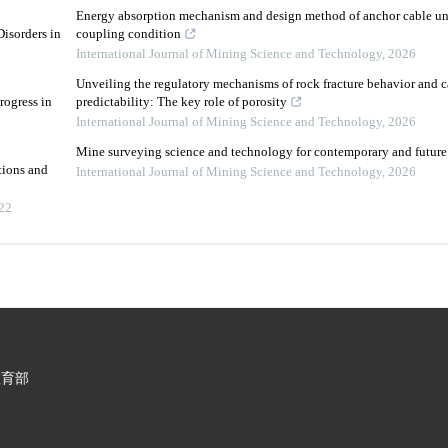
Energy absorption mechanism and design method of anchor cable un
isorders in
coupling condition
International Journal of Mining Science and Technology
,
2026
Unveiling the regulatory mechanisms of rock fracture behavior and ca
rogress in
predictability: The key role of porosity
International Journal of Mining Science and Technology
,
2026
Mine surveying science and technology for contemporary and future
tions and
International Journal of Mining Science and Technology
,
2026
22
教育部