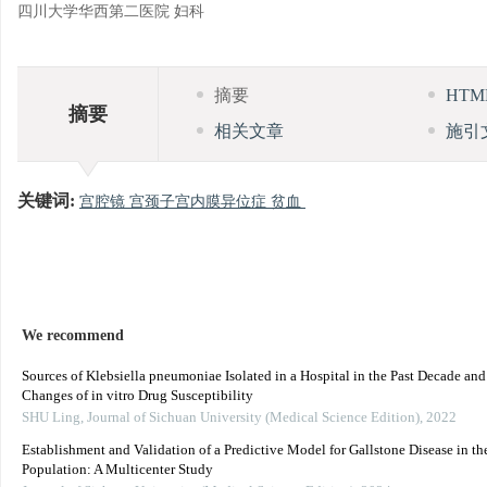
四川大学华西第二医院 妇科
摘要
HT
摘要
相关文章
施引
关键词:
宫腔镜 宫颈子宫内膜异位症 贫血
We recommend
Sources of Klebsiella pneumoniae Isolated in a Hospital in the Past Decade an
Changes of in vitro Drug Susceptibility
SHU Ling
,
Journal of Sichuan University (Medical Science Edition)
,
2022
Establishment and Validation of a Predictive Model for Gallstone Disease in th
Population: A Multicenter Study