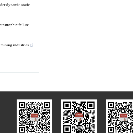
der dynamic-static
tastrophic failure
 mining industries