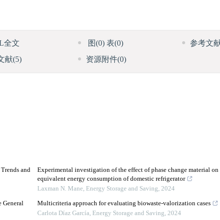
ML全文
图
(0)
表
(0)
参考文
文献
(5)
资源附件
(0)
d Trends and
Experimental investigation of the effect of phase change material o
equivalent energy consumption of domestic refrigerator
Laxman N. Mane
,
Energy Storage and Saving
,
2024
e General
Multicriteria approach for evaluating biowaste-valorization cases
Carlota Díaz García
,
Energy Storage and Saving
,
2024