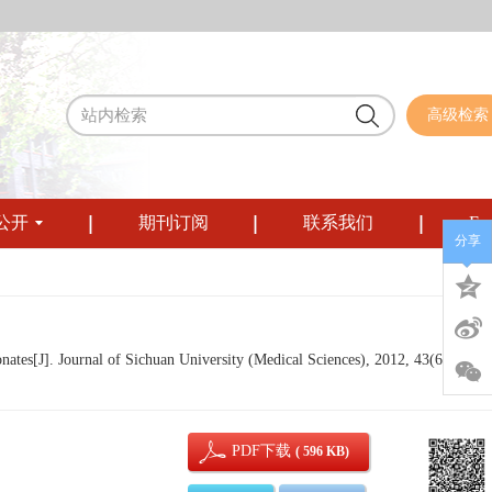
高级检索
公开
期刊订阅
联系我们
Eng
分享
onates[J]. Journal of Sichuan University (Medical Sciences), 2012, 43(6): 955-
PDF下载
( 596 KB)