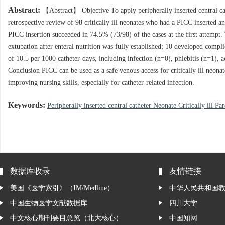
Abstract:
【Abstract】 Objective To apply peripherally inserted central ca
retrospective review of 98 critically ill neonates who had a PICC inserted
PICC insertion succeeded in 74.5% (73/98) of the cases at the first attempt
extubation after enteral nutrition was fully established; 10 developed compl
of 10.5 per 1000 catheter-days, including infection (n=0), phlebitis (n=1),
Conclusion PICC can be used as a safe venous access for critically ill neona
improving nursing skills, especially for catheter-related infection.
Keywords:
Peripherally inserted central catheter Neonate Critically ill Pa
数据库收录
友情链接
美国《医学索引》（IM/Medline）
中华人民共和国
中国生物医学文献数据库
四川大学
中文核心期刊要目总览（北大核心）
中国知网