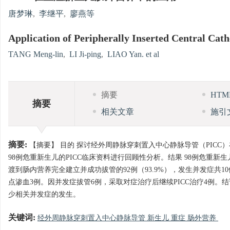
唐梦琳
,
李继平
,
廖燕等
Application of Peripherally Inserted Central Cathe
TANG Meng-lin
,
LI Ji-ping
,
LIAO Yan. et al
摘要
HT
摘要
相关文章
施引
摘要:
【摘要】 目的 探讨经外周静脉穿刺置入中心静脉导管（PICC）
98例危重新生儿的PICC临床资料进行回顾性分析。结果 98例危重新生儿均成
渡到肠内营养完全建立并成功拔管的92例（93.9%），发生并发症共10
点渗血3例。因并发症拔管6例，采取对症治疗后继续PICC治疗4例。结
少相关并发症的发生。
关键词:
经外周静脉穿刺置入中心静脉导管 新生儿 重症 肠外营养