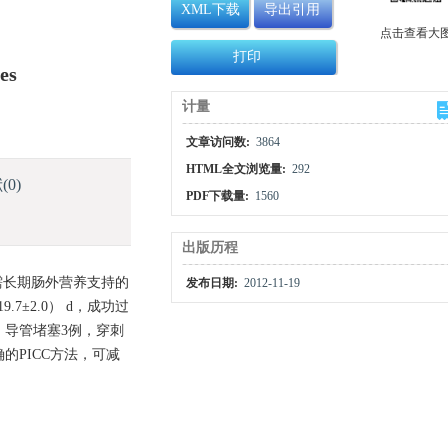
XML下载
导出引用
点击查看大
打印
es
计量
文章访问数:
3864
HTML全文浏览量:
292
献
(0)
PDF下载量:
1560
出版历程
月需长期肠外营养支持的
发布日期:
2012-11-19
7±2.0） d，成功过
例，导管堵塞3例，穿刺
的PICC方法，可减