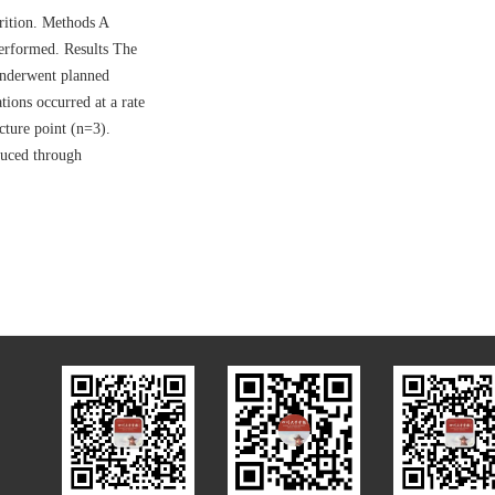
rition. Methods A
performed. Results The
 underwent planned
tions occurred at a rate
cture point (n=3).
educed through