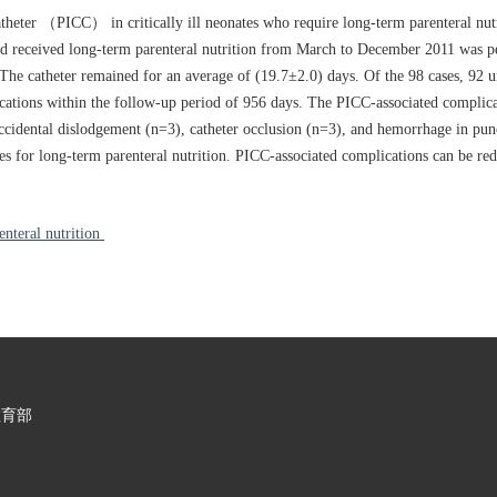
theter （PICC） in critically ill neonates who require long-term parenteral nut
 and received long-term parenteral nutrition from March to December 2011 was 
. The catheter remained for an average of (19.7±2.0) days. Of the 98 cases, 92
ications within the follow-up period of 956 days. The PICC-associated complica
 accidental dislodgement (n=3), catheter occlusion (n=3), and hemorrhage in pun
tes for long-term parenteral nutrition. PICC-associated complications can be r
renteral nutrition
教育部