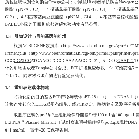
质粒提取试剂盒均购自Omega公司；小鼠抗His标签单抗购自Novage
酸酯（pNPA，C2）、4-硝基苯基丁酸酯（pNPB，C4）、4-硝基苯基
C12）、4-硝基苯基肉豆蔻酸酯（pNPM，C14）、4-硝基苯基棕榈酸酯（p
BALB/c小鼠购于四川成都达硕实验动物有限公司。
1.3 引物设计与目的基因的扩增
根据NCBI GENE数据库（https://www.ncbi.nlm.nih.gov/ge
Primer3plus（http://www.bioinformatics.nl/cgi-bin/primer3
CGC
GGATCC
ATGAACCTGCGCAAAAACGTC-3′ 、5′ -CCG
GAATTC
T
计的引物由成都Tsingke公司合成。PCR扩增反应参数：94 ℃预变性5 min，
至15 ℃。随后对PCR产物进行鉴定及纯化。
1.4 重组表达载体构建
将纯化后的目的基因PCR产物与载体pET-28a（+）、pcDNA3.
连接产物转化入DH5α感受态细胞，经PCR鉴定、酶切鉴定及测序分析
取测序正确的pc-
LipR
重组质粒保种菌接种于100 mL含100 µg/mL氨
®
E.Z.N.A.
Plasmid Mini Kit Ⅰ试剂盒说明书操作提取pc-
LipR
质粒DNA，
到1 mg/mL，置于–20 ℃保存备用。