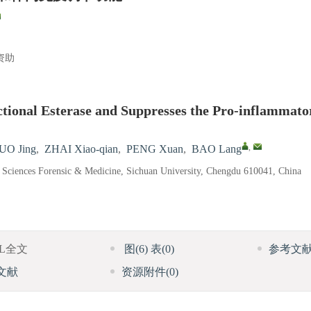
）资助
ional Esterase and Suppresses the Pro-inflammato
,
UO Jing
,
ZHAI Xiao-qian
,
PENG Xuan
,
BAO Lang
l Sciences Forensic & Medicine, Sichuan University, Chengdu 610041, China
ML全文
图
(6)
表
(0)
参考文
文献
资源附件
(0)