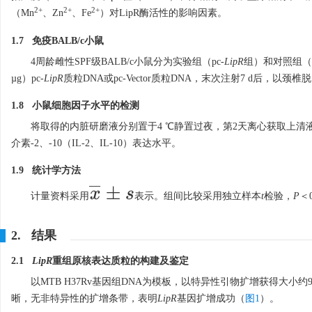
2+
2+
2+
（Mn
、Zn
、Fe
）对LipR酶活性的影响因素。
1.7 免疫BALB/c小鼠
4周龄雌性SPF级BALB/c小鼠分为实验组（pc-
LipR
组）和对照组（pc
µg）pc-
LipR
质粒DNA或pc-Vector质粒DNA，末次注射7 d后，
1.8 小鼠细胞因子水平的检测
将取得的内脏研磨液分别置于4 ℃静置过夜，第2天离心获取上清液。
介素-2、-10（IL-2、IL-10）表达水平。
1.9 统计学方法
x
¯
±
s
计量资料采用
表示。组间比较采用独立样本
t
检验，
P
＜
2. 结果
2.1
LipR
重组原核表达质粒的构建及鉴定
以MTB H37Rv基因组DNA为模板，以特异性引物扩增获得大小约9
晰，无非特异性的扩增条带，表明
LipR
基因扩增成功（
图1
）。