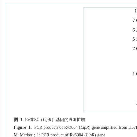
图 1
Rv3084（
LipR
）基因的PCR扩增
Figure 1.
PCR products of Rv3084 (
LipR
) gene amplified from H3
M: Marker；1: PCR product of Rv3084 (
LipR
) gene