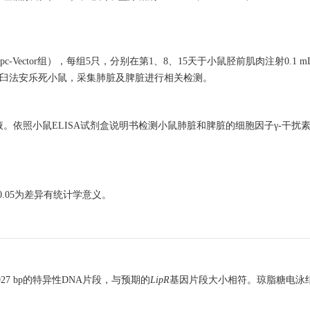
-Vector组），每组5只，分别在第1、8、15天于小鼠胫前肌肉注射0.1 mL
以颈椎脱臼法安乐死小鼠，采集肺脏及脾脏进行相关检测。
依照小鼠ELISA试剂盒说明书检测小鼠肺脏和脾脏的细胞因子γ-干扰素（
0.05为差异有统计学意义。
27 bp的特异性DNA片段，与预期的
LipR
基因片段大小相符。琼脂糖电泳