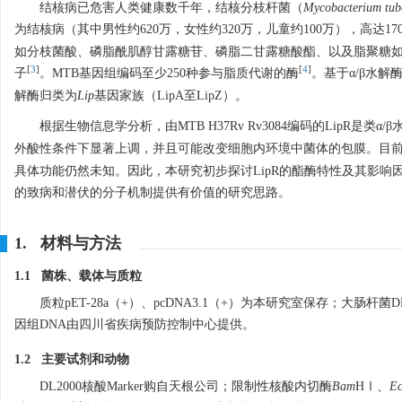
结核病已危害人类健康数千年，结核分枝杆菌（
Mycobacterium tube
为结核病（其中男性约620万，女性约320万，儿童约100万），高达1
如分枝菌酸、磷脂酰肌醇甘露糖苷、磷脂二甘露糖酸酯、以及脂聚糖如
[
3
]
[
4
]
子
。MTB基因组编码至少250种参与脂质代谢的酶
。基于α/β水解
解酶归类为
Lip
基因家族（LipA至LipZ）。
根据生物信息学分析，由MTB H37Rv Rv3084编码的LipR是类α
外酸性条件下显著上调，并且可能改变细胞内环境中菌体的包膜。目
具体功能仍然未知。因此，本研究初步探讨LipR的酯酶特性及其影响
的致病和潜伏的分子机制提供有价值的研究思路。
1. 材料与方法
1.1 菌株、载体与质粒
质粒pET-28a（+）、pcDNA3.1（+）为本研究室保存；大肠杆菌
因组DNA由四川省疾病预防控制中心提供。
1.2 主要试剂和动物
DL2000核酸Marker购自天根公司；限制性核酸内切酶
Bam
HⅠ、
E