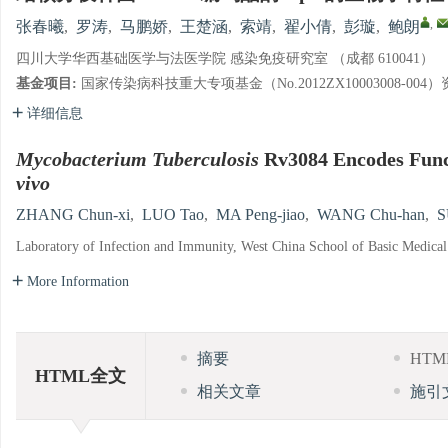
,
张春曦
,
罗涛
,
马鹏娇
,
王楚涵
,
索靖
,
翟小倩
,
彭璇
,
鲍朗
四川大学华西基础医学与法医学院 感染免疫研究室 （成都 610041）
基金项目:
国家传染病科技重大专项基金（No.2012ZX10003008-004
详细信息
Mycobacterium Tuberculosis
Rv3084 Encodes Funct
vivo
ZHANG Chun-xi
,
LUO Tao
,
MA Peng-jiao
,
WANG Chu-han
,
S
Laboratory of Infection and Immunity, West China School of Basic Medica
More Information
摘要
HT
HTML全文
相关文章
施引