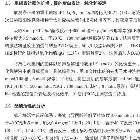
1.5 重组表达载体扩增，目的蛋白表达、纯化和鉴定
取测序正确的重组质粒pET-
LipR
、pc-
LipR
转化入BL21（D3）感
次日挑取阳性克隆接种于含对应抗生素的LB液体培养基，过夜培养后
吸取8 mL pET-
LipR
菌液接种于800 mL含50 µg/mL卡那霉素的L
终浓度为0.5 mmol/L，于28 ℃、180 r/min继续振荡培养12 h，结束后
转膜法将凝胶上的蛋白转至PVDF膜上，50 g/L脱脂奶粉封闭2 h，TBST
HRP标记的辣根过氧化物酶IgG（二抗）室温孵育2 h，洗膜后加入DA
将离心收集到的菌体以超声裂解缓冲液按1∶9（
m
/
V
）的比例重悬，置
化裂解液中的目标蛋白，具体操作为：用10倍柱体积的去离子水冲洗柱以去除乙醇，再用
mmol/L咪唑，8 mol/L尿素）平衡柱，将过滤后的裂解液按1 mL/mi
HCl pH 8.4，500 mmol/L NaCl，100 mmol/L咪唑，8
blot检查鉴定蛋白表达及纯化效果，并使用BCA法测定蛋白浓度。
1.6 酯酶活性的分析
标准酶活性反应体系：底物（异丙醇溶解至终浓度100 mmol/L）18 μL，缓冲液（
于40 ℃预热5 min，加入0.4 mg/mL LipR）20 μL后，置于40 ℃反应2
C8、C12、C14、C16）进行反应，使用酶标仪读取反应体系于405 
括温度（20～80 ℃）和pH值（7.5～9）、除垢剂〔离子型除垢剂十二烷基硫酸