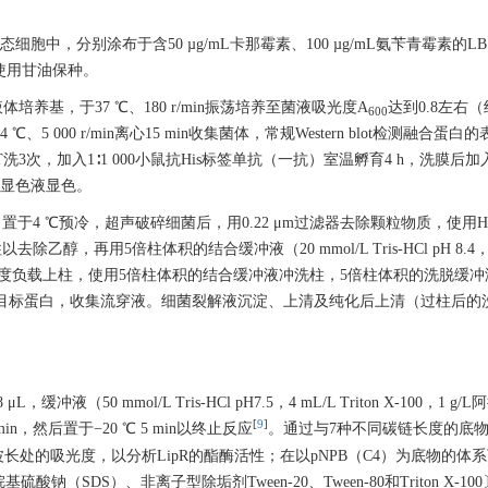
受态细胞中，分别涂布于含50 µg/mL卡那霉素、100 µg/mL氨苄青霉素的
使用甘油保种。
B液体培养基，于37 ℃、180 r/min振荡培养至菌液吸光度A
达到0.8左右（
600
于4 ℃、5 000 r/min离心15 min收集菌体，常规Western blot检测融
洗3次，加入1∶1 000小鼠抗His标签单抗（一抗）室温孵育4 h，洗膜后加入1
B显色液显色。
于4 ℃预冷，超声破碎细菌后，用0.22 μm过滤器去除颗粒物质，使用Hi
5倍柱体积的结合缓冲液（20 mmol/L Tris-HCl pH 8.4，500 m
n速度负载上柱，使用5倍柱体积的结合缓冲液冲洗柱，5倍柱体积的洗脱缓冲液（20 m
 mol/L尿素）洗脱目标蛋白，收集流穿液。细菌裂解液沉淀、上清及纯化后上清（过柱后的洗
50 mmol/L Tris-HCl pH7.5，4 mL/L Triton X-100，1 g/
[
9
]
0 min，然后置于−20 ℃ 5 min以终止反应
。通过与7种不同碳链长度的底物（
nm波长处的吸光度，以分析LipR的酯酶活性；在以pNPB（C4）为底物的
钠（SDS）、非离子型除垢剂Tween-20、Tween-80和Triton X-1