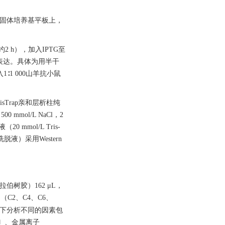
LB固体培养基平板上，
约2 h），加入IPTG至
合蛋白的表达。具体为用半干
∶1 000山羊抗小鼠
sTrap亲和层析柱纯
mol/L NaCl，2
mol/L Tris-
脱液）采用Western
L阿拉伯树胶）162 μL，
C2、C4、C6、
体系下分析不同的因素包
00〕、金属离子