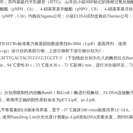
n公司；异丙基硫代半乳糖苷（IPTG)、山羊抗小鼠HRP标记的辣根过氧化物酶
己酸酯（pNPH，C6）、4-硝基苯基辛酸酯（pNPO，C8）、4-硝基苯基月桂
NPP，C16）均购自Sigama公司；小鼠ELISA试剂盒购自Thermo公司
ne/）中MTB H37Rv标准毒力株基因组数据查找Rv3084（
LipR
）基因序列，使用
plus/primer3plus.cgi）设计目的基因引物，上游引物和下游引物分别为5′ -
CATTTGACTACTCCCCGTGGTT-3′ （下划线处分别为引入的酶切位点
Ba
94 ℃变性30 s，53 ℃退火30 s，72 ℃延伸2 min，进行30次循环后，72
1（+）分别用限制性内切酶
Bam
HⅠ和
Eco
RⅠ酶进行双酶切，
T
4 DNA连接酶
后，将测序正确的阳性质粒命名为pET-
LipR
、pc-
LipR
。
苄青霉素的LB液体培养基，置于 –37 ℃摇床180 r/min振摇培养12~14 h。
使用NanoDrop Lite分光光度计测量pc-
LipR
质粒DNA质量浓度，用PBS