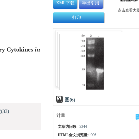
XML下载
导出引用
点击查看大
打印
ry Cytokines
in
图(6)
献
(33)
计量
文章访问数:
2344
HTML全文浏览量:
906