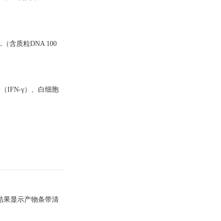
（含质粒DNA 100
IFN-γ）、白细胞
结果显示产物条带清