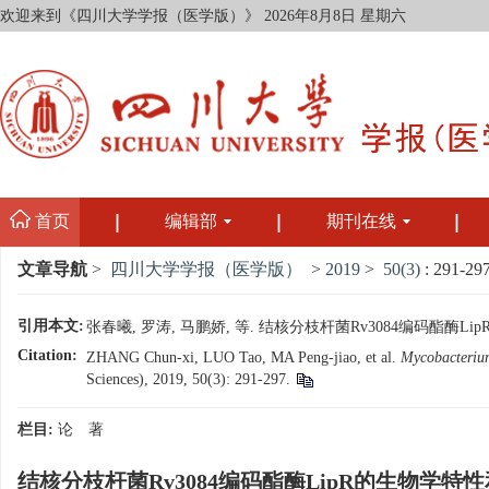
欢迎来到《四川大学学报（医学版）》
2026年8月8日 星期六
首页
编辑部
期刊在线
文章导航
>
四川大学学报（医学版）
>
2019
>
50(3)
: 291-297
引用本文:
张春曦, 罗涛, 马鹏娇, 等. 结核分枝杆菌Rv3084编码酯酶LipR
Citation:
ZHANG Chun-xi, LUO Tao, MA Peng-jiao, et al.
Mycobacterium
Sciences), 2019, 50(3): 291-297.
栏目:
论 著
结核分枝杆菌Rv3084编码酯酶LipR的生物学