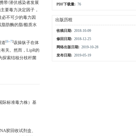
万携带/潜伏感染者发展
PDF下载量:
76
的主要毒力决定因子，
性必不可少的毒力因
出版历程
或脂肪酶的脂/酯质水
收稿日期:
2018-10-09
修回日期:
2018-12-25
[
6
–
7
]
报道
该操纵子在体
网络出版日期:
2019-10-28
有关。然而，LipR的
发布日期:
2019-05-19
为探索结核分枝杆菌
株（国际标准毒力株）基
DNA胶回收试剂盒、