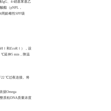
IgG、4-硝基苯基乙
酸酯（pNPL，
；4周龄雌性SPF级
m
HⅠ和
Eco
RⅠ），设
 ℃延伸5 min，降温
于22 ℃过夜连接。将
依据Omega
调整质粒DNA质量浓度