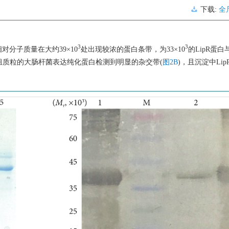
下载:
全
3
3
对分子质量在大约39×10
处出现较浓的蛋白条带，为33×10
的LipR蛋白
组质粒的大肠杆菌表达纯化蛋白检测到明显的杂交带(
图2B
)，且沉淀中Li