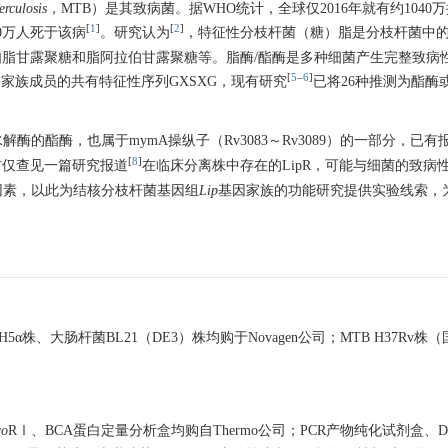
rculosis
，MTB）是其致病菌。据WHO统计，全球仅2016年就有约1040
[
1
]
[
2
]
70万人死于该病
。研究认为
，特征性分枝杆菌（糖）脂是分枝杆菌中
脂甘露聚糖和脂阿拉伯甘露聚糖等。脂酶/酯酶是多种细菌产生完整致病
[
5
–
6
]
酶家族成员的共有特征性序列GXSXG，现有研究
已将26种推测为酯酶
/β水解酶的酯酶，也属于mymA操纵子（Rv3083～Rv3089）的一部分，已有
[
8
]
前仅查见一篇研究报道
在临床分离株中存在的LipR，可能与细菌的致病性
因素，以此为结核分枝杆菌基因组
Lip
基因家族的功能研究提供实验线索，
DH5α株、大肠杆菌BL21（DE3）株均购于Novagen公司；MTB H37Rv
co
RⅠ、BCA蛋白定量分析盒均购自Thermo公司；PCR产物纯化试剂盒、