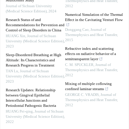
Multicenter Study
Thermophysics and Heat Transfer
,
Journal of Sichuan University
2012
(Medical Science Edition)
,
2024
Numerical Simulation of the Thermal
Research Status of and
Effect in the Cavitating Venturi Flow
Recommendations for Prevention and
Donggang Cao
,
Journal of
Control of Sleep Disorders in China
Thermophysics and Heat Transfer
,
HUANG Xin
,
Journal of Sichuan
2015
University (Medical Science Edition)
,
2023
Refractive index and scattering
effects on radiative behavior of a
Sleep-Disordered Breathing at High
semitransparent layer
Altitude: Its Characteristics and
C. M. SPUCKLER
,
Journal of
Research Progress in Treatment
Thermophysics and Heat Transfer
,
TAN Lu
,
Journal of Sichuan
2012
University (Medical Science Edition)
,
2023
Mixing of multiple coflowing
confined laminar streams
Research Updates: Relationship
GEORGE C. VRADIS
,
Journal of
between Gingival Epithelial
Thermophysics and Heat Transfer
,
Intercellular Junctions and
2012
Periodontal Pathogenic Bacteria
HUANG Pei-qing
,
Journal of Sichuan
University (Medical Science Edition)
,
2022