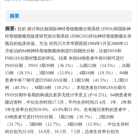
摘要
摘要:
目的 探讨和比较国际神经母细胞瘤分期系统 (INSS)和国际神
经母细胞瘤危险度研究组分期系统 (INRGSS)评估神经母细胞瘤生存
预后的临床价值。方法 对四川大学华西医院1994年1月至2008年12
月收治的84例神经母细胞瘤病例进行回顾性分析，比较INSS和
INRGSS分期对预后的评估。结果 本组84例患者中有83例可进行
INSS分期， INSS 1期30例 （36.1%），2a期12例 （14.5%），2b期
15例 （18.1%），3期10例 （12.0%），4期16例 （19.3%）。84例
患者中有77例可进行INRGSS分期，L1期32例 （41.5%），L2期31
例 （40.3%），M期14例 （18.2%）。本组患者在INRGSS分期与
INSS分期中各期的构成比差异无统计学意义 (P=0.251)。64例患者有
随访资料，中位生存时间17.5月，平均生存时间25.4月。1年、2年和
5年生存率分别为59.0%、43.0%和31.0%。在有随访资料的患者中，
63例患者可进行INSS分期， 1期25例 （39.7%），2期20例
（31.7%），3期8例 （12.7%），4期10例 （15.9%），中位生存时
间分别为22.0月、14.0月、10.5月、7.5月；总体生存率分别为