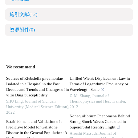
施引文献
(12)
资源附件
(0)
We recommend
Sources of Klebsiella pneumoniae
Unified Wien's Displacement Law in
Isolated in a Hospital in the Past
Terms of Logarithmic Frequency or
Decade and Trends and Changes of in
Wavelength Scale
vitro Drug Susceptibility
Z. M. Zhang
,
Journal of
SHU Ling
,
Journal of Sichuan
Thermophysics and Heat Transfer
,
University (Medical Science Edition)
,
2012
2022
Nonequilibrium Phenomena Behind
Establishment and Validation of a
Strong Shock Waves Generated in
Predictive Model for Gallstone
Superorbital Reentry Flight
Disease in the General Population: A
Atsushi Matsuda
,
Journal of