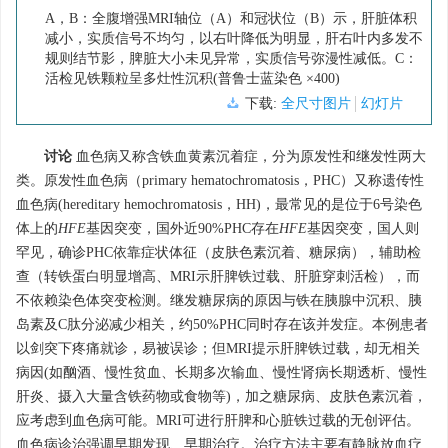
A，B：全腹增强MRI轴位（A）和冠状位（B）示，肝脏体积
减小，实质信号不均匀，以右叶降低为明显，肝右叶内多发不
规则结节影，脾脏大小未见异常，实质信号弥漫性减低。C：
活检见铁颗粒呈多灶性沉积(普鲁士蓝染色 ×400)
下载:
全尺寸图片
幻灯片
讨论
血色病又称含铁血黄素沉着症，分为原发性和继发性两大
类。原发性血色病（primary hematochromatosis，PHC）又称遗传性
血色病(hereditary hemochromatosis，HH)，最常见的是位于6号染色
体上的
HFE
基因突变，国外近90%PHC存在
HFE
基因突变，国人则
罕见，确诊PHC依靠症状体征（皮肤色素沉着、糖尿病），辅助检
查（转铁蛋白明显增高、MRI示肝脾铁过载、肝脏穿刺活检），而
不依赖染色体突变检测。继发糖尿病的原因与铁在胰腺中沉积、胰
岛素及C肽分泌减少相关，约50%PHC同时存在该并发症。本例患者
以剑突下疼痛就诊，易被误诊；但MRI提示肝脾铁过载，却无相关
病因(如酗酒、慢性贫血、长期多次输血、慢性肾病长期透析、慢性
肝炎、摄入大量含铁药物或食物等)，加之糖尿病、皮肤色素沉着，
应考虑到血色病可能。MRI可进行肝脾和心脏铁过载的无创评估。
血色病诊治强调早期发现、早期治疗。治疗方法主要有静脉放血疗