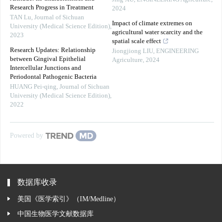
Research Progress in Treatment
2024
TAN Lu
,
Journal of Sichuan
Impact of climate extremes on
University (Medical Science Edition)
,
agricultural water scarcity and the
2023
spatial scale effect
Research Updates: Relationship
Jiongjiong LIU
,
ENGINEERING
between Gingival Epithelial
Agriculture
,
2024
Intercellular Junctions and
Periodontal Pathogenic Bacteria
HUANG Pei-qing
,
Journal of Sichuan
University (Medical Science Edition)
,
2022
Powered by
数据库收录
美国《医学索引》（IM/Medline）
中国生物医学文献数据库