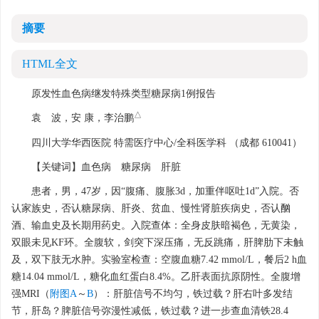
摘要
HTML全文
原发性血色病继发特殊类型糖尿病1例报告
△
袁 波，安 康，李治鹏
四川大学华西医院 特需医疗中心/全科医学科 （成都 610041）
【关键词】血色病 糖尿病 肝脏
患者，男，47岁，因“腹痛、腹胀3d，加重伴呕吐1d”入院。否
认家族史，否认糖尿病、肝炎、贫血、慢性肾脏疾病史，否认酗
酒、输血史及长期用药史。入院查体：全身皮肤暗褐色，无黄染，
双眼未见KF环。全腹软，剑突下深压痛，无反跳痛，肝脾肋下未触
及，双下肢无水肿。实验室检查：空腹血糖7.42 mmol/L，餐后2 h血
糖14.04 mmol/L，糖化血红蛋白8.4%。乙肝表面抗原阴性。全腹增
强MRI（
附图A
～
B
）：肝脏信号不均匀，铁过载？肝右叶多发结
节，肝岛？脾脏信号弥漫性减低，铁过载？进一步查血清铁28.4