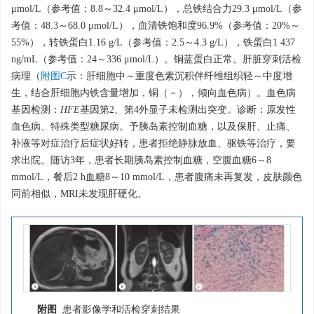
μmol/L（参考值：8.8～32.4 μmol/L），总铁结合力29.3 μmol/L（参
考值：48.3～68.0 μmol/L），血清铁饱和度96.9%（参考值：20%～
55%），转铁蛋白1.16 g/L（参考值：2.5～4.3 g/L），铁蛋白1 437
ng/mL（参考值：24～336 μmol/L）。铜蓝蛋白正常。肝脏穿刺活检
病理（
附图C
示：肝细胞中～重度色素沉积伴纤维组织轻～中度增
生，结合肝细胞内铁含量增加，铜（－），倾向血色病）。血色病
基因检测：
HFE
基因第2、第4外显子未检测出突变。诊断：原发性
血色病、特殊类型糖尿病。予胰岛素控制血糖，以及保肝、止痛、
补液等对症治疗后症状好转，患者拒绝静脉放血、驱铁等治疗，要
求出院。随访3年，患者长期胰岛素控制血糖，空腹血糖6～8
mmol/L，餐后2 h血糖8～10 mmol/L，患者腹痛未再复发，皮肤颜色
同前相似，MRI未发现肝硬化。
附图
患者影像学和活检穿刺结果