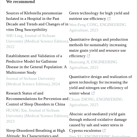
We recommend
Sources of Klebsiella pneumoniae
Green technology for high yield and
Isolated in a Hospital in the Past
nutrient use efficiency
Decade and Trends and Changes of in
Wen-Feng CONG
,
ENGINEERING
vitro Drug Susceptibility
Agriculture
,
2025
SHU Ling
,
Journal of Sichuan
Quantitative design and production
University (Medical Science Edition)
,
methods for sustainably increasing
2022
maize grain yield and resource use
Establishment and Validation of a
efficiency
Predictive Model for Gallstone
Huaxiang JI
,
ENGINEERING
Disease in the General Population: A
Agriculture
,
2025
Multicenter Study
Quantitative design and realization of
Journal of Sichuan University
green technology for increasing the
(Medical Science Edition)
,
2024
yield and nitrogen use efficiency of
Research Status of and
winter wheat
Recommendations for Prevention and
Chuan ZHONG
,
ENGINEERING
Control of Sleep Disorders in China
Agriculture
,
2025
HUANG Xin
,
Journal of Sichuan
Abscisic acid-mediated yield gain
University (Medical Science Edition)
,
through reduced oxidative damage
2023
caused by salt and water stress in
Sleep-Disordered Breathing at High
Cyperus esculentus
Altitude: Its Characteristics and
Jing XU
,
ENGINEERING Agriculture
,