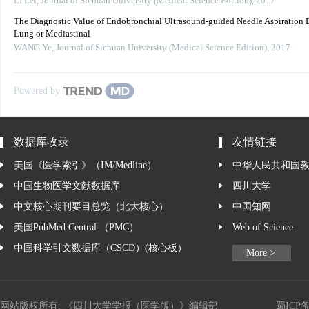
LI Lei
,
Journal of Sichuan University (Medical Science Edition)
,
2017
The Diagnostic Value of Endobronchial Ultrasound-guided Needle Aspiration 
Lung or Mediastinal
WANG Ye
,
Journal of Sichuan University (Medical Science Edition)
,
2017
Powered by
数据库收录
友情链接
美国《医学索引》（IM/Medline）
中华人民共和国
中国生物医学文献数据库
四川大学
中文核心期刊要目总览（北大核心）
中国知网
美国PubMed Central （PMC）
Web of Science
中国科学引文数据库（CSCD）(核心板）
More >
网站版权所有: 《四川大学学报（医学版）》编辑部
蜀ICP备