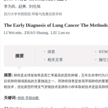
李为民
,
赵爽
,
刘伦旭
四川大学华西医院 呼吸与危重症医学科
The Early Diagnosis of Lung Cancer The Methods a
LI Wei-min
,
ZHAO Shuang
,
LIU Lun-xu
摘要
HT
摘要
相关文章
施引
摘要:
肺癌是全球发病率及死亡率最高的恶性肿瘤，五年生存率约为15
目前肺癌领域面临的主要挑战之一。而肺癌筛查是发现早期肺癌的重
检技术，优化新型纤维支气管镜技术及肺癌小样本取材技术是提高肺
关键词:
肺癌 早期诊断