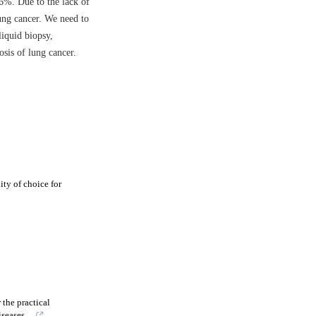
.6%. Due to the lack of
lung cancer. We need to
iquid biopsy,
sis of lung cancer.
ty of choice for
 the practical
eases ...