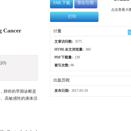
XML下载
导出引用
点击查看大
打印
ng Cancer
计量
文章访问数:
3575
HTML全文浏览量:
360
PDF下载量:
239
献
(0)
被引次数:
96
出版历程
发布日期:
2017-05-19
此，肺癌的早期诊断是
性、高敏感性的液体活