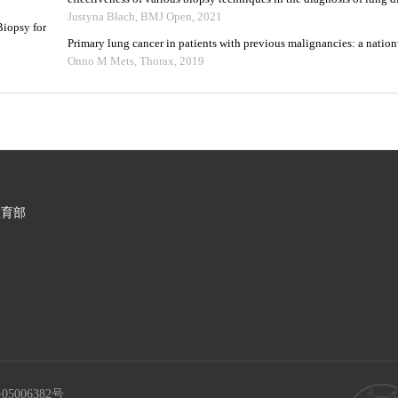
Justyna Błach
,
BMJ Open
,
2021
Biopsy for
Primary lung cancer in patients with previous malignancies: a natio
Onno M Mets
,
Thorax
,
2019
教育部
05006382号