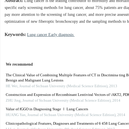
Abstract:
Lung cancer is the leading contributor to morbidity and mortalit
specific early screening methods for lung cancer, about 75% patients are dia
pay more attention to the screening of lung cancer, and more precise asses
optimization of new fiberoptic bronchoscopy and the sampling methods to har
Keywords:
Lung cancer Early diagnosis
We recommend
The Clinical Value of Combining Multiple Features of CT in Discrimina ting 
Benign and Malignant Lung Lesions
HE Wei
,
Journal of Sichuan University (Medical Science Edition)
,
2013
Construction and Expression of Recombinant Lentiviral Vectors of \AKT2, P
ZHU Jing
,
Journal of Sichuan University (Medical Science Edition)
,
2014
Value of fGGO in Diagnosing Stage Ⅰ Lung Cancers
HUANG Yan
,
Journal of Sichuan University (Medical Science Edition)
,
2014
Clinicopathological Features, Diagnoses and Treatments of 6 458 Lung Cancer 