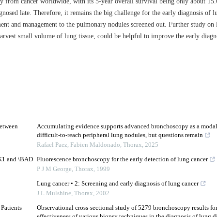
y from cancer worldwide, with its 5-year overall survival being only about 15
gnosed late. Therefore, it remains the big challenge for the early diagnosis of 
sment and management to the pulmonary nodules screened out. Further study on l
vest small volume of lung tissue, could be helpful to improve the early diagno
Between
Accumulating evidence supports advanced bronchoscopy as a modali
difficult-to-reach peripheral lung nodules, but questions remain
Rafael Paez, Fabien Maldonado
,
Thorax
,
2025
DK1 and \BAD
Fluorescence bronchoscopy for the early detection of lung cancer
P J M George
,
Thorax
,
1999
Lung cancer • 2: Screening and early diagnosis of lung cancer
J L Mulshine
,
Thorax
,
2002
Patients
Observational cross-sectional study of 5279 bronchoscopy results for
effectiveness of various biopsy techniques in the diagnosis of lung dis