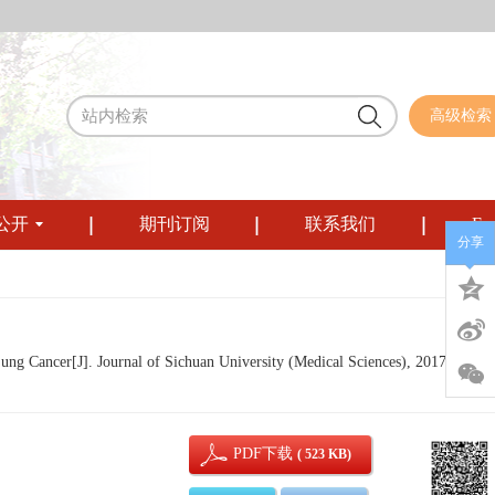
高级检索
公开
期刊订阅
联系我们
Eng
分享
g Cancer[J]. Journal of Sichuan University (Medical Sciences), 2017, 48(3):
PDF下载
( 523 KB)