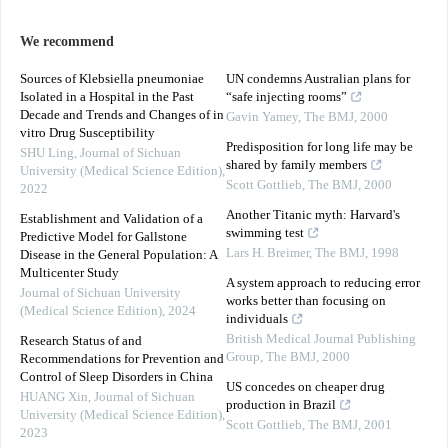
We recommend
Sources of Klebsiella pneumoniae
UN condemns Australian plans for
Isolated in a Hospital in the Past
“safe injecting rooms”
Decade and Trends and Changes of in
Gavin Yamey
,
The BMJ
,
2000
vitro Drug Susceptibility
Predisposition for long life may be
SHU Ling
,
Journal of Sichuan
shared by family members
University (Medical Science Edition)
,
Scott Gottlieb
,
The BMJ
,
2000
2022
Another Titanic myth: Harvard's
Establishment and Validation of a
swimming test
Predictive Model for Gallstone
Lars H. Breimer
,
The BMJ
,
1998
Disease in the General Population: A
Multicenter Study
A system approach to reducing error
Journal of Sichuan University
works better than focusing on
(Medical Science Edition)
,
2024
individuals
British Medical Journal Publishing
Research Status of and
Group
,
The BMJ
,
2000
Recommendations for Prevention and
Control of Sleep Disorders in China
US concedes on cheaper drug
HUANG Xin
,
Journal of Sichuan
production in Brazil
University (Medical Science Edition)
,
Scott Gottlieb
,
The BMJ
,
2001
2023