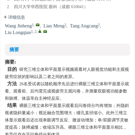
2.
四川大学华西医院 眼科（成都 610041）
详细信息
1
,
2
2
Wang Jinheng
,
Liao Meng
,
Tang Angcang
,
1, 2
,
,
Liu Longqian
摘要
摘要:
目的
研究三维立体和平面显示视频观看对人眼视觉功能和主观视
疲劳症状的影响以及二者之间的差异。
方法
26名受试者以随机顺序先后进行裸眼三维立体和平面显示观
看。观看前、后均需完成视疲劳主观问卷，并测量双眼视功能参数
和脉搏、体温等自主神经反应。
结果
裸眼三维立体和平面显示观看后问卷得分均有增加；外隐斜
视者隐斜量减小；视近融合范围增大；瞳孔直径缩小。此外三维立
体显示观看后还出现单眼调节反应、微波动增加；单/双眼调节灵敏
度提高；脉搏减慢；收缩压升高。裸眼三维立体和平面显示相比，
差异仅存在于问卷得分和体温。