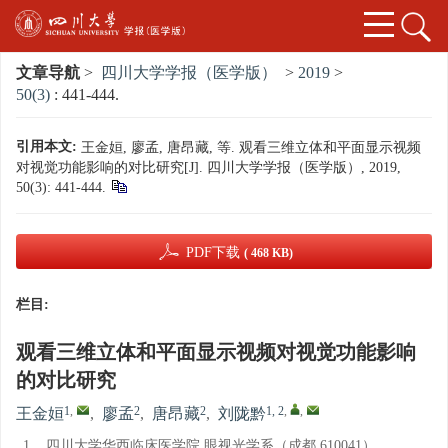
文章导航
>
四川大学学报（医学版）
>
2019
>
50(3)
: 441-444.
引用本文:
王金姮, 廖孟, 唐昂藏, 等. 观看三维立体和平面显示视频
对视觉功能影响的对比研究[J]. 四川大学学报（医学版）, 2019,
50(3): 441-444.
PDF下载
( 468 KB)
栏目:
观看三维立体和平面显示视频对视觉功能影响
的对比研究
1
,
2
2
1, 2
,
,
王金姮
,
廖孟
,
唐昂藏
,
刘陇黔
1.
四川大学华西临床医学院 眼视光学系（成都 610041）