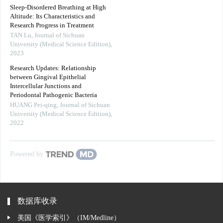
Sleep-Disordered Breathing at High
Altitude: Its Characteristics and
Research Progress in Treatment
TAN Lu
,
Journal of Sichuan
University (Medical Science Edition)
,
2023
Research Updates: Relationship
between Gingival Epithelial
Intercellular Junctions and
Periodontal Pathogenic Bacteria
HUANG Pei-qing
,
Journal of Sichuan
University (Medical Science Edition)
,
2022
Powered by
数据库收录
美国《医学索引》（IM/Medline）