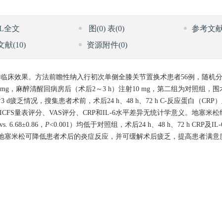
ML全文
图
(0)
表
(0)
参考文
文献
(10)
资源附件
(0)
临床效果。方法前瞻性纳入行初次单侧全膝关节置换术患者56例，随机
 mg，麻醉清醒回病房后（术后2～3 h）注射10 mg，第二组为对照组，
乏情况，搜集患者术前，术后24 h、48 h、72 h C-反应蛋白（CRP）
S量表评分、VAS评分、CRP和IL-6水平差异无统计学意义。地塞米松组患者
. 6.68±0.86，
P
<0.001）均低于对照组，术后24 h、48 h、72 h CRP及
应用地塞米松可降低患者术后的炎症反应，并可缓解术后疲乏，提高患者满