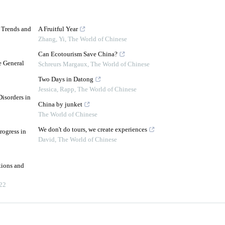
d Trends and
A Fruitful Year
Zhang, Yi
,
The World of Chinese
Can Ecotourism Save China?
e General
Schreurs Margaux
,
The World of Chinese
Two Days in Datong
Jessica, Rapp
,
The World of Chinese
isorders in
China by junket
The World of Chinese
We don't do tours, we create experiences
rogress in
David
,
The World of Chinese
tions and
22