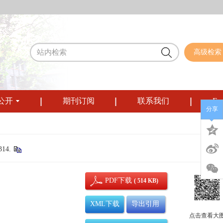
高级检索
公开
期刊订阅
联系我们
Eng
分享
14.
PDF下载
( 514 KB)
XML下载
导出引用
点击查看大