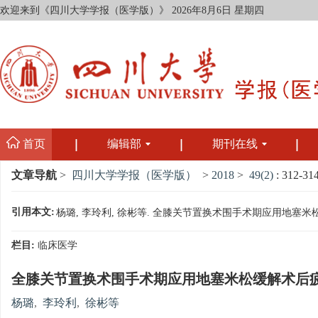
欢迎来到《四川大学学报（医学版）》
2026年8月6日 星期四
首页
编辑部
期刊在线
文章导航
>
四川大学学报（医学版）
>
2018
>
49(2)
: 312-314
引用本文:
杨璐, 李玲利, 徐彬等. 全膝关节置换术围手术期应用地塞米松缓解术后
栏目:
临床医学
全膝关节置换术围手术期应用地塞米松缓解术后
杨璐
,
李玲利
,
徐彬等