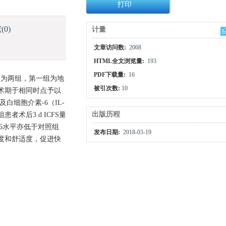
打印
献
(0)
计量
文章访问数:
2068
HTML全文浏览量:
193
PDF下载量:
16
分为两组，第一组为地
被引次数:
10
围术期于相同时点予以
及白细胞介素-6（IL-
出版历程
术后3 d ICFS量
IL-6水平亦低于对照组
发布日期:
2018-03-19
意度和舒适度，促进快