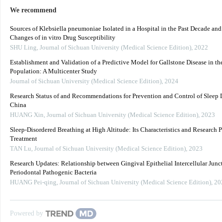
We recommend
Sources of Klebsiella pneumoniae Isolated in a Hospital in the Past Decade an
Changes of in vitro Drug Susceptibility
SHU Ling
,
Journal of Sichuan University (Medical Science Edition)
,
2022
Establishment and Validation of a Predictive Model for Gallstone Disease in th
Population: A Multicenter Study
Journal of Sichuan University (Medical Science Edition)
,
2024
Research Status of and Recommendations for Prevention and Control of Sleep D
China
HUANG Xin
,
Journal of Sichuan University (Medical Science Edition)
,
2023
Sleep-Disordered Breathing at High Altitude: Its Characteristics and Research P
Treatment
TAN Lu
,
Journal of Sichuan University (Medical Science Edition)
,
2023
Research Updates: Relationship between Gingival Epithelial Intercellular Junc
Periodontal Pathogenic Bacteria
HUANG Pei-qing
,
Journal of Sichuan University (Medical Science Edition)
,
20
Powered by