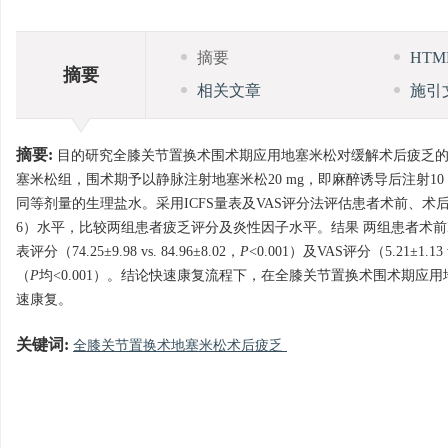
摘要
HT
摘要
相关文章
施引
摘要:
目的研究全膝关节置换术围术期应用地塞米松对缓解术后疲乏的
塞米松组，围术期予以静脉注射地塞米松20 mg，即麻醉诱导后注射10
同等剂量的生理盐水。采用ICFS量表及VAS评分法评估患者术前、术后3 d疲
6）水平，比较两组患者疲乏评分及炎性因子水平。结果 两组患者术前ICF
表评分（74.25±9.98 vs. 84.96±8.02，
P
<0.001）及VAS评分（5.21±1.13 vs
（
P
均<0.001）。结论快速康复流程下，在全膝关节置换术围术期
速康复。
关键词:
全膝关节置换术地塞米松术后疲乏