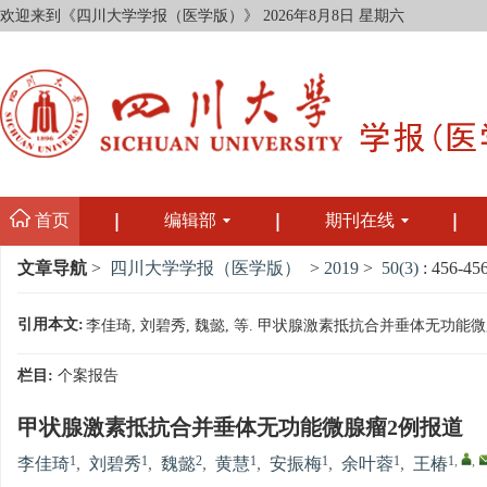
欢迎来到《四川大学学报（医学版）》
2026年8月8日 星期六
首页
编辑部
期刊在线
文章导航
>
四川大学学报（医学版）
>
2019
>
50(3)
: 456-456
引用本文:
李佳琦, 刘碧秀, 魏懿, 等. 甲状腺激素抵抗合并垂体无功能微腺瘤2例报
栏目:
个案报告
甲状腺激素抵抗合并垂体无功能微腺瘤2例报道
1
1
2
1
1
1
1
,
,
李佳琦
,
刘碧秀
,
魏懿
,
黄慧
,
安振梅
,
余叶蓉
,
王椿