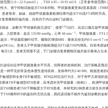
2.0～22.0 pmol/L），TSH 4.85～10.93 mU/L（正常参考值范围0.2
腺瘤可能性大。善宁抑制试验提示TSH未抑制。甲状腺激素受体β亚基基因（
THR
微腺瘤。患者母亲、妹妹、姐姐甲状腺激素检测结果均提示TSH及FT4同时升
，每年复查蝶鞍区磁共振，目前仍于内分泌科门诊随访。
131
院就诊，诊断为“甲状腺机能亢进症”，接受
I治疗。此后口服左旋甲状腺素片1
－1
就诊。入院查体：血压 135/80 mmHg，心率 68 min
。甲状腺激素：FT4 24.
超示：甲状腺双侧叶结节。蝶鞍区增强MRI：垂体后份见约0.6 cm×0.7 
p.(Arg429G1n)。患者儿子甲状腺功能检测提示FT4及TSH均增高。目前考
/d，每日1次，患者无明显不适，于门诊随访复查蝶鞍区磁共振示垂体占位
当分泌综合征伴甲状腺激素水平升高，但两者的发病机制、治疗策略及预后
一种罕见的常染色体显性遗传疾病，发病率约为1/40 000。根据患者的
不敏感型和全身TR不敏感型。RTH以对症治疗为主，对于有甲亢表现的选
性垂体TR不敏感型RTH患者，应考虑补充甲状腺素（病例2）。欧洲甲状腺
后TSH瘤患者TSH下降幅度大于RTH患者。本研究的2例患者注射生长抑
验对于TSH瘤和RTH的鉴别尚无切点值，因此该试验不能作为鉴别诊断的金