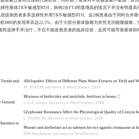
状腺激素过多而出现高代谢症状，同时由于垂体对甲状腺激素不敏感，从而
性垂体TR不敏感型RTH，病例2在FT4明显增高的情况下并没有明显高
虑该例患者多系选择性外周TR不敏感型RTH。这2例患者由于同时合并
机MRI的发现率高达22.5%。由于大部分垂体腺瘤为良性无功能微腺瘤
H瘤而选择手术治疗，不仅不能改善患者的临床症状，反而可能导致垂体前
d Trends and
Allelopathic Effects of Different Plant Water Extracts on Yield and 
M. NAEEM
,
Advances in Weed Science
,
2018
Mixtures of herbicides and molybdic fertilizer in beans
e General
G.A.A. Araújo
,
Advances in Weed Science
,
2008
Glyphosate Resistance Affect the Physiological Quality of Conyza b
C. PIASECKI
,
Advances in Weed Science
,
2019
isorders in
Phorate and dietholate act as safeners for rice against clomazone at h
D.M Sanchotene
,
Advances in Weed Science