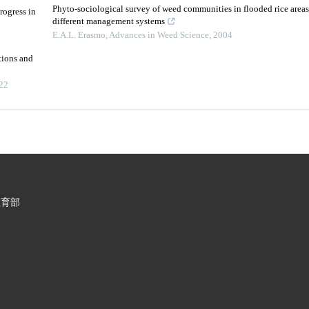
Phyto-sociological survey of weed communities in flooded rice areas
rogress in
different management systems
E.A.L. Erasmo
,
Advances in Weed Science
,
2004
tions and
22
教育部