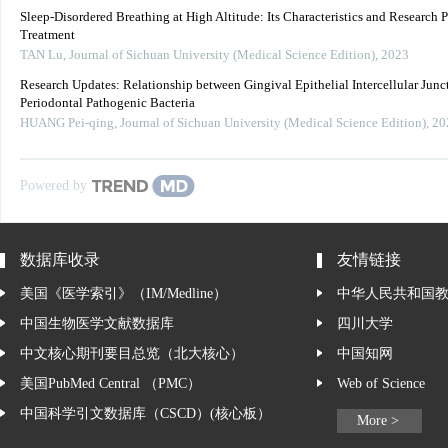
Sleep-Disordered Breathing at High Altitude: Its Characteristics and Research P
Treatment
TAN Lu
,
Journal of Sichuan University (Medical Science Edition)
,
2023
Research Updates: Relationship between Gingival Epithelial Intercellular Junc
Periodontal Pathogenic Bacteria
HUANG Pei-qing
,
Journal of Sichuan University (Medical Science Edition)
,
20
Powered by
数据库收录
友情链接
美国《医学索引》（IM/Medline）
中华人民共和国
中国生物医学文献数据库
四川大学
中文核心期刊要目总览（北大核心）
中国知网
美国PubMed Central （PMC）
Web of Science
中国科学引文数据库（CSCD）(核心板）
More >