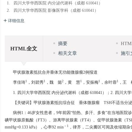
1.
四川大学华西医院 内分泌代谢科（成都 610041）
2.
四川大学华西医院 影像医学科（成都 610041）
详细信息
摘要
HT
HTML全文
相关文章
施引
甲状腺激素抵抗合并垂体无功能微腺瘤2例报道
1
1
2
1
1
1
李佳琦
，刘碧秀
，魏 懿
，黄 慧
，安振梅
，余叶蓉
，王 
1. 四川大学华西医院 内分泌代谢科（成都 610041）；2. 四川大
【关键词】甲状腺激素抵抗综合征 垂体微腺瘤 TSH不适当分
病例1：46岁女性患者，9年前因“怕热、多汗、多食”在当地医院
碘甲状腺原氨酸（FT3）、游离甲状腺素（FT4）、促甲状腺激素（TSH
－1
mmHg=0.133 kPa），心率92 min
，律齐，二尖瓣区可闻及收缩期杂