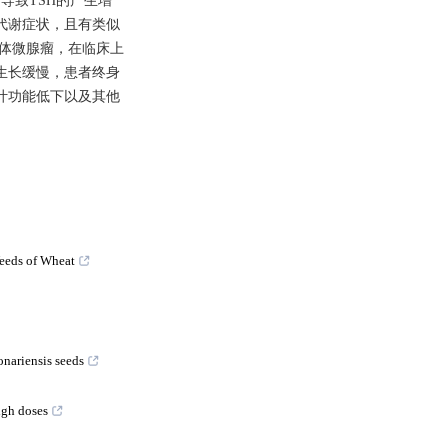
导致TSH的产生增
代谢症状，且有类似
垂体微腺瘤，在临床上
，生长缓慢，患者终身
叶功能低下以及其他
Weeds of Wheat
onariensis seeds
igh doses