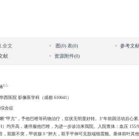
ML全文
图
(0)
表
(0)
参考文
文献
资源附件
(0)
1△
椿
学华西医院 影像医学科（成都 610041）
泌综合征
+
诊断“甲亢”，予他巴唑等药物治疗，症状无明显好转。3
年前因活动后心累
）均升高，遂停服他巴唑，为进一步诊治来我院。入院查体：血压 155/96 
音，双眼不突，甲状腺Ⅱ°肿大，双手平伸可见肢端细震颤。垂体前叶其