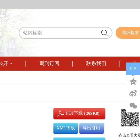
高级检索
公开
期刊订阅
联系我们
Eng
分享
PDF下载
( 265 KB)
XML下载
导出引用
点击查看大