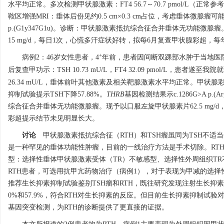
水平均正常。多次检测甲状腺激素：FT4 56.7～70.7 pmol/L（正常参考值范围1
鞍区增强MRI：垂体后份见约0.5 cm×0.3 cm占位，考虑垂体微
p.(G1y347G1u)。诊断：甲状腺激素抵抗综合征合并垂体无功能
15 mg/d，每日1次，心慌多汗症状好转，拟每6月复查甲状腺彩超
+
病例2：46岁女性患者，4
年前，患者因间断双踝部水肿于当地医
后复查甲功示：TSH 10.73 mU/L，FT4 32.09 pmol/L，患者遂至我院
26.34 mU/L，垂体前叶其他激素及相关靶腺激素水平均正常。甲状腺彩
抑制试验提示TSH下降57.88%。
THRB
基因检测结果示c.1286G>A 
综合征合并垂体无功能微腺瘤。现予以口服左旋甲状腺素片62.5 mg
彩超提示结节未见明显长大。
讨论
甲状腺激素抵抗综合征（RTH）和TSH瘤虽同为TSH不适
是一种罕见的垂体功能性肿瘤，目前的一线治疗方法是手术切除。RTH是
型：选择性垂体甲状腺激素受体（TR）不敏感型、选择性外周组织TR
RTH患者，可选用抗甲亢药物治疗（病例1），对于表现为甲减的选择
推荐生长抑素抑制试验鉴别TSH瘤和RTH，既往研究发现注射生长抑素
0%和57.9%，符合RTH对生长抑素的反应。但目前生长抑素抑制试
基因突变检测，为RTH的诊断提供了更直接的证据。