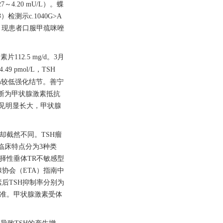
7～4.20 mU/L）。蝶
B
）检测示c.1040G>A
高。现患者口服甲巯咪唑
12.5 mg/d。3月
49 pmol/L，TSH
cm较低强化结节。善宁
虑诊断为甲状腺激素抵抗
未见明显长大，甲状腺
却截然不同。TSH瘤
临床特点分为3种类
择性垂体TR不敏感型
协会（ETA）指南中
素后TSH抑制率分别为
标准。甲状腺激素受体