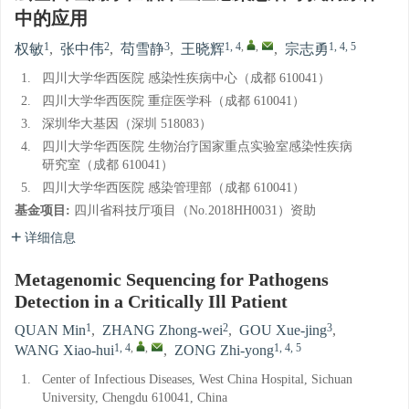
中的应用
1
2
3
1, 4
,
,
1, 4, 5
权敏
,
张中伟
,
苟雪静
,
王晓辉
,
宗志勇
1.
四川大学华西医院 感染性疾病中心（成都 610041）
2.
四川大学华西医院 重症医学科（成都 610041）
3.
深圳华大基因（深圳 518083）
4.
四川大学华西医院 生物治疗国家重点实验室感染性疾病
研究室（成都 610041）
5.
四川大学华西医院 感染管理部（成都 610041）
基金项目:
四川省科技厅项目（No.2018HH0031）资助
详细信息
Metagenomic Sequencing for Pathogens
Detection in a Critically Ill Patient
1
2
3
QUAN Min
,
ZHANG Zhong-wei
,
GOU Xue-jing
,
1, 4
,
,
1, 4, 5
WANG Xiao-hui
,
ZONG Zhi-yong
1.
Center of Infectious Diseases, West China Hospital, Sichuan
University, Chengdu 610041, China