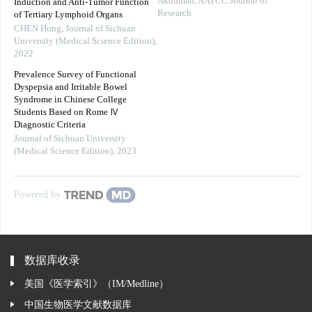
Akduman
,
AATCC Journal of
Induction and Anti-Tumor Function
Research
of Tertiary Lymphoid Organs
CHEN Hong
,
Journal of Sichuan
University (Medical Science Edition)
,
2022
Prevalence Survey of Functional
Dyspepsia and Irritable Bowel
Syndrome in Chinese College
Students Based on Rome Ⅳ
Diagnostic Criteria
Journal of Sichuan University
(Medical Science Edition)
,
2023
Powered by
数据库收录
美国《医学索引》（IM/Medline）
中国生物医学文献数据库