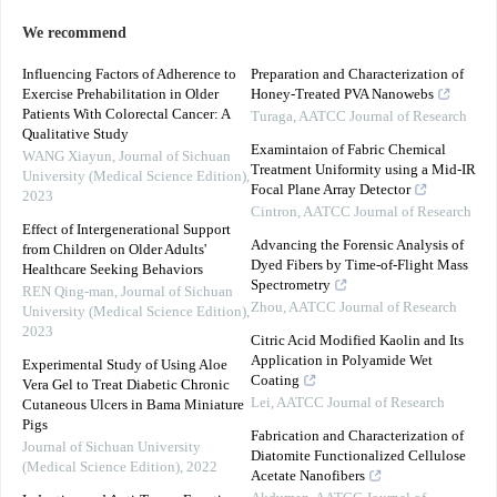
We recommend
Influencing Factors of Adherence to
Preparation and Characterization of
Exercise Prehabilitation in Older
Honey-Treated PVA Nanowebs
Patients With Colorectal Cancer: A
Turaga
,
AATCC Journal of Research
Qualitative Study
Examintaion of Fabric Chemical
WANG Xiayun
,
Journal of Sichuan
Treatment Uniformity using a Mid-IR
University (Medical Science Edition)
,
Focal Plane Array Detector
2023
Cintron
,
AATCC Journal of Research
Effect of Intergenerational Support
Advancing the Forensic Analysis of
from Children on Older Adults'
Dyed Fibers by Time-of-Flight Mass
Healthcare Seeking Behaviors
Spectrometry
REN Qing-man
,
Journal of Sichuan
Zhou
,
AATCC Journal of Research
University (Medical Science Edition)
,
2023
Citric Acid Modified Kaolin and Its
Application in Polyamide Wet
Experimental Study of Using Aloe
Coating
Vera Gel to Treat Diabetic Chronic
Lei
,
AATCC Journal of Research
Cutaneous Ulcers in Bama Miniature
Pigs
Fabrication and Characterization of
Journal of Sichuan University
Diatomite Functionalized Cellulose
(Medical Science Edition)
,
2022
Acetate Nanofibers