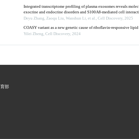
Integrated transcriptome profiling of plasma exosomes reveals molecul
exocrine and endocrine disorders and S100A8-mediated cell interacti
Deyu Zhang, Zaoqu Liu, Wanshun Li, et al.
,
Cell Discovery
,
2025
COASY variant as a new genetic cause of riboflavin-responsive lipi
Yilei Zheng
,
Cell Discovery
,
2024
教育部