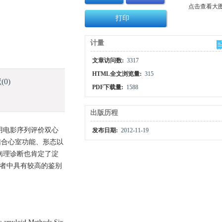
点击查看大
打印
计量
文章访问数:
3317
HTML全文浏览量:
315
献
(0)
PDF下载量:
1588
出版历程
用电影序列评价双心
发布日期:
2012-11-19
最后结合心室功能、形态以
病理诊断也肯定了淀
患者中具有较高的鉴别