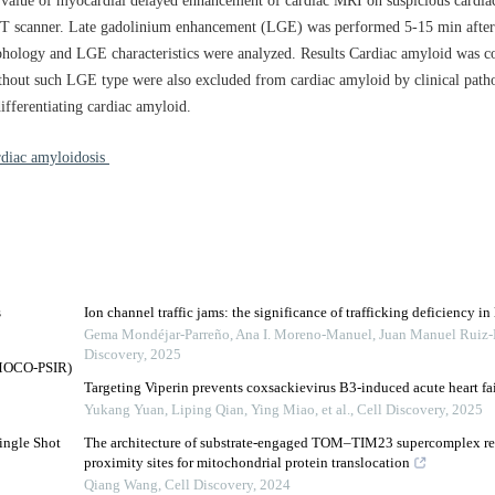
 value of myocardial delayed enhancement of cardiac MRI on suspicious cardi
0 T scanner. Late gadolinium enhancement (LGE) was performed 5-15 min after 
phology and LGE characteristics were analyzed. Results Cardiac amyloid was co
out such LGE type were also excluded from cardiac amyloid by clinical path
ifferentiating cardiac amyloid.
rdiac amyloidosis
s
Ion channel traffic jams: the significance of trafficking deficiency 
9
Gema Mondéjar‐Parreño, Ana I. Moreno-Manuel, Juan Manuel Ruiz-Ro
Discovery
,
2025
 (MOCO-PSIR)
Targeting Viperin prevents coxsackievirus B3-induced acute heart fa
Yukang Yuan, Liping Qian, Ying Miao, et al.
,
Cell Discovery
,
2025
ingle Shot
The architecture of substrate-engaged TOM–TIM23 supercomplex rev
proximity sites for mitochondrial protein translocation
Qiang Wang
,
Cell Discovery
,
2024