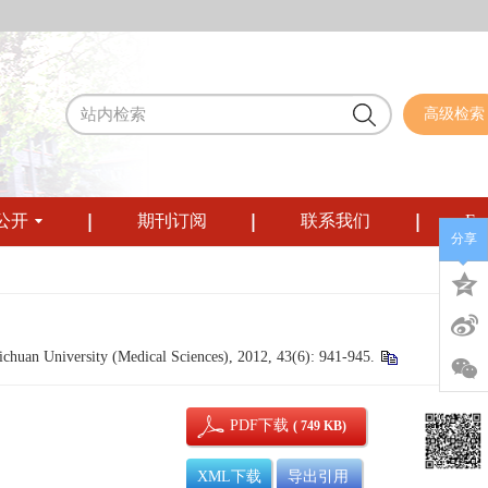
高级检索
公开
期刊订阅
联系我们
Eng
分享
huan University (Medical Sciences), 2012, 43(6): 941-945.
PDF下载
( 749 KB)
XML下载
导出引用