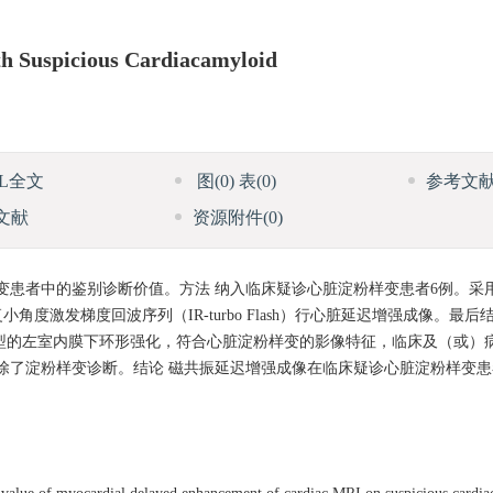
th Suspicious Cardiacamyloid
ML全文
图
(0)
表
(0)
参考文
文献
资源附件
(0)
变患者中的鉴别诊断价值。方法 纳入临床疑诊心脏淀粉样变患者6例。采
转恢复小角度激发梯度回波序列（IR-turbo Flash）行心脏延迟增强成像。
典型的左室内膜下环形强化，符合心脏淀粉样变的影像特征，临床及（或）
除了淀粉样变诊断。结论 磁共振延迟增强成像在临床疑诊心脏淀粉样变