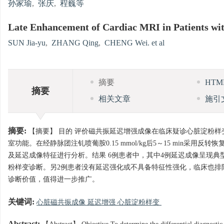
孙家瑜
,
张庆
,
程巍等
Late Enhancement of Cardiac MRI in Patients wi
SUN Jia-yu
,
ZHANG Qing
,
CHENG Wei. et al
摘要
HT
摘要
相关文章
施引
摘要:
【摘要】 目的 评价磁共振延迟增强成像在临床疑诊心脏淀粉样
室功能。在经静脉团注钆喷葡胺0.15 mmol/kg后5～15 min采用反
及延迟成像特征进行分析。结果 6例患者中，其中4例延迟成像呈现
粉样变诊断。另2例患者没有延迟强化或不具备特征性强化，临床也排
诊断价值，值得进一步推广。
关键词:
心脏磁共振成像 延迟增强 心脏淀粉样变