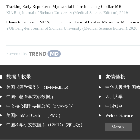
Tracking Early Reperfused Myocardial Infarction using Cardiac MR
XIA Rui
,
Journal of Sichuan University (Medical Science Edition)
,
2019
Characteristics of CMR Appearance in a Case of Cardiac Metastatic Melanoma
YUE Peng-fei
,
Journal of Sichuan University (Medical Science Edition)
,
2020
Powered by
数据库收录
友情链接
美国《医学索引》（IM/Medline）
中华人民共和国
中国生物医学文献数据库
四川大学
中文核心期刊要目总览（北大核心）
中国知网
美国PubMed Central （PMC）
Web of Science
中国科学引文数据库（CSCD）(核心板）
More >