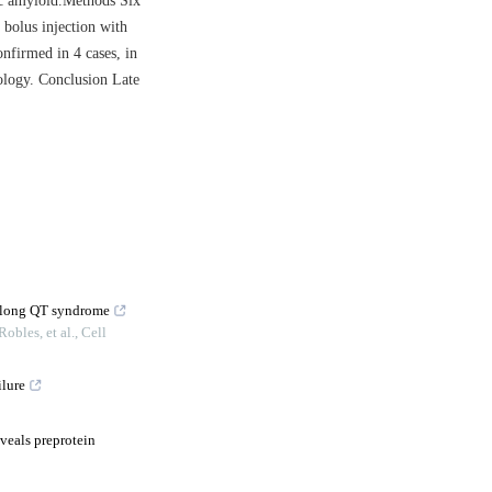
ac amyloid.Methods Six
bolus injection with
nfirmed in 4 cases, in
ology. Conclusion Late
in long QT syndrome
bles, et al.
,
Cell
ilure
eals preprotein