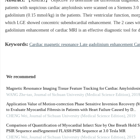
Abstract:
【Abstract】 Objective To determine the differential diagnostic
patients with suspicious cardiac amyloidosis were scanned on a Siemens 3.
gadolinium (0.15 mmol/kg) in the patients. Their ventricular function, mor
which LGE showed concentric subendocardial enhancement. The 2 cases with
gadolinium enhancement of cardiac MRI is an effective diagnostic tool for d
Keywords:
Cardiac magnetic resonance Late gadolinium enhancement Ca
We recommend
Magnetic Resonance Imaging Tissue Feature Tracking for Cardiac Amyloidosi
WANG Zhe-tao
,
Journal of Sichuan University (Medical Science Edition)
,
201
Application Value of Motion-correction Phase Sensitive Inversion Recovery
to Evaluate Myocardial Fibrosis in Patients with Heart Failure Caused by D...
CHENG Wei
,
Journal of Sichuan University (Medical Science Edition)
,
2019
Comparison of Quantification of Myocardial Infarct Size by One Breath Hold S
PSIR Sequence andSegmented FLASH-PSIR Sequence at 3.0 Tesla MR
CHENG Wei
,
Journal of Sichuan University (Medical Science Edition)
,
2015