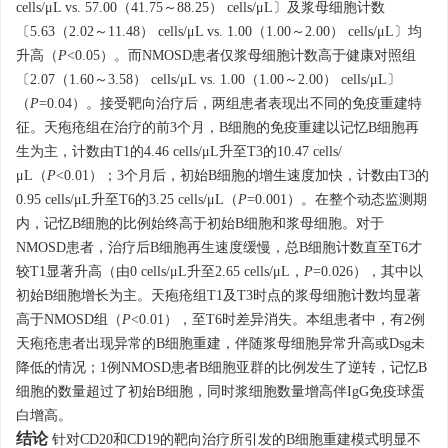
cells/μL vs. 57.00（41.75～88.25） cells/μL〕及浆母细胞计数
〔5.63（2.02～11.48） cells/μL vs. 1.00（1.00～2.00） cells/μL〕均
升高（
P
<0.05）。而NMOSD患者仅浆母细胞计数高于健康对照组
〔2.07（1.60～3.58） cells/μL vs. 1.00（1.00～2.00） cells/μL〕
（
P
=0.04）。接受靶向治疗后，两组患者表现出不同的免疫重建特
征。天疱疮组在治疗的前3个月，B细胞的免疫重建以记忆B细胞再
生为主，计数由T1的4.46 cells/μL升至T3的10.47 cells/
μL（
P
<0.01）；3个月后，初始B细胞的增生速度加快，计数由T3的
0.95 cells/μL升至T6的3.25 cells/μL（
P
=0.001）。在整个动态监测期
内，记忆B细胞的比例始终高于初始B细胞和浆母细胞。对于
NMOSD患者，治疗后B细胞再生速度缓慢，总B细胞计数直至T6才
较T1显著升高（由0 cells/μL升至2.65 cells/μL，
P
=0.026），其中以
初始B细胞增长为主。天疱疮组T1及T3时点的浆母细胞计数均显著
高于NMOSD组（
P
<0.01），至T6时差异消失。本组患者中，有2例
天疱疮患者出现异常的B细胞重建，伴随浆母细胞异常升高或Dsg未
降低的情况；1例NMOSD患者B细胞亚群的比例发生了逆转，记忆B
细胞的数量超过了初始B细胞，同时浆细胞数量增高伴IgG免疫球蛋
白增高。
结论
针对CD20和CD19的靶向治疗所引发的B细胞重建模式明显不