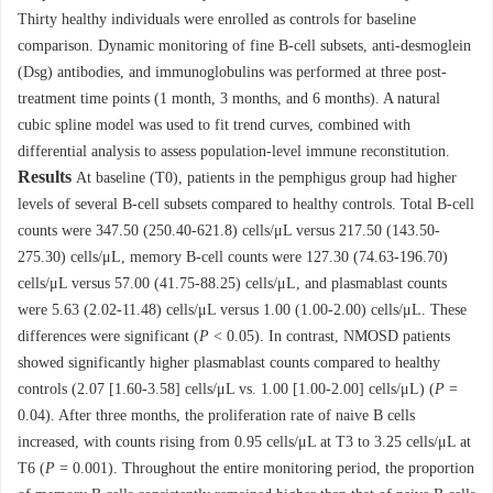
Thirty healthy individuals were enrolled as controls for baseline
comparison. Dynamic monitoring of fine B-cell subsets, anti-desmoglein
(Dsg) antibodies, and immunoglobulins was performed at three post-
treatment time points (1 month, 3 months, and 6 months). A natural
cubic spline model was used to fit trend curves, combined with
differential analysis to assess population-level immune reconstitution.
Results
At baseline (T0), patients in the pemphigus group had higher
levels of several B-cell subsets compared to healthy controls. Total B-cell
counts were 347.50 (250.40-621.8) cells/μL versus 217.50 (143.50-
275.30) cells/μL, memory B-cell counts were 127.30 (74.63-196.70)
cells/μL versus 57.00 (41.75-88.25) cells/μL, and plasmablast counts
were 5.63 (2.02-11.48) cells/μL versus 1.00 (1.00-2.00) cells/μL. These
differences were significant (
P
< 0.05). In contrast, NMOSD patients
showed significantly higher plasmablast counts compared to healthy
controls (2.07 [1.60-3.58] cells/μL vs. 1.00 [1.00-2.00] cells/μL) (
P
=
0.04). After three months, the proliferation rate of naive B cells
increased, with counts rising from 0.95 cells/μL at T3 to 3.25 cells/μL at
T6 (
P
= 0.001). Throughout the entire monitoring period, the proportion