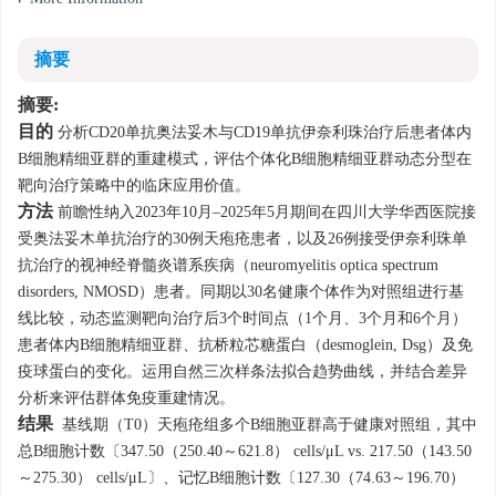
摘要
摘要:
目的
分析CD20单抗奥法妥木与CD19单抗伊奈利珠治疗后患者体内
B细胞精细亚群的重建模式，评估个体化B细胞精细亚群动态分型在
靶向治疗策略中的临床应用价值。
方法
前瞻性纳入2023年10月–2025年5月期间在四川大学华西医院接
受奥法妥木单抗治疗的30例天疱疮患者，以及26例接受伊奈利珠单
抗治疗的视神经脊髓炎谱系疾病（neuromyelitis optica spectrum
disorders, NMOSD）患者。同期以30名健康个体作为对照组进行基
线比较，动态监测靶向治疗后3个时间点（1个月、3个月和6个月）
患者体内B细胞精细亚群、抗桥粒芯糖蛋白（desmoglein, Dsg）及免
疫球蛋白的变化。运用自然三次样条法拟合趋势曲线，并结合差异
分析来评估群体免疫重建情况。
结果
基线期（T0）天疱疮组多个B细胞亚群高于健康对照组，其中
总B细胞计数〔347.50（250.40～621.8） cells/μL vs. 217.50（143.50
～275.30） cells/μL〕、记忆B细胞计数〔127.30（74.63～196.70）