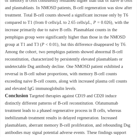
of memory B cells consistently remained higher than that of naive B cells
and plasmablasts. In NMOSD patients, B-cell regeneration was slow after
treatment. Total B-cell counts showed a significant increase only by T6
compared to T1 (from 0 cells/μL to 2.65 cells/μL,
P
= 0.026), with the
increase primarily due to naive B cells. Plasmablast counts in the
pemphigus group were significantly higher than those in the NMOSD
group at T1 and T3 (
P
< 0.01), but this difference disappeared by T6.
Among the cohort, two pemphigus patients showed abnormal B-cell
reconstitution, characterized by persistently elevated plasmablasts or
undetectable Dsg antibody decline. One NMOSD patient exhibited a
reversal in B-cell subset proportions, with memory B-cell counts
exceeding naive B-cell counts, along with increased plasma cell counts
and elevated IgG immunoglobulin levels.
Conclusion
Targeted therapies against CD19 and CD20 induce
distinctly different patterns of B-cell reconstitution. Ofatumumab
treatment leads to a phased regenerative process in B cells, whereas
inebilizumab treatment results in delayed regeneration. Increased
plasmablasts, aberrant memory B-cell proliferation, and rebounding Dsg
antibodies may signal potential adverse events. These findings support