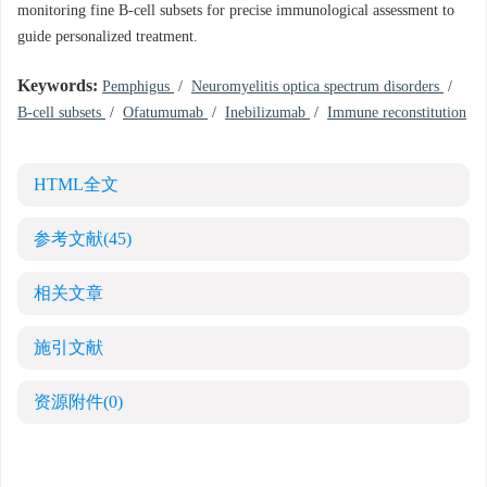
monitoring fine B-cell subsets for precise immunological assessment to
guide personalized treatment.
Keywords:
Pemphigus
/
Neuromyelitis optica spectrum disorders
/
B-cell subsets
/
Ofatumumab
/
Inebilizumab
/
Immune reconstitution
HTML全文
参考文献
(45)
相关文章
施引文献
资源附件
(0)