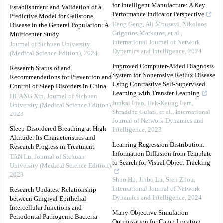
for Intelligent Manufacture: A Key
Establishment and Validation of a
Performance Indicator Perspective
Predictive Model for Gallstone
Hang Geng, Ali Mousavi, Nikolaos
Disease in the General Population: A
Grigorios Markatos, et al.
,
Multicenter Study
International Journal of Network
Journal of Sichuan University
Dynamics and Intelligence
,
2024
(Medical Science Edition)
,
2024
Improved Computer-Aided Diagnosis
Research Status of and
System for Nonerosive Reflux Disease
Recommendations for Prevention and
Using Contrastive Self-Supervised
Control of Sleep Disorders in China
Learning with Transfer Learning
HUANG Xin
,
Journal of Sichuan
Junkai Liao, Hak‐Keung Lam,
University (Medical Science Edition)
,
Shraddha Gulati, et al.
,
International
2023
Journal of Network Dynamics and
Sleep-Disordered Breathing at High
Intelligence
,
2023
Altitude: Its Characteristics and
Learning Regression Distribution:
Research Progress in Treatment
Information Diffusion from Template
TAN Lu
,
Journal of Sichuan
to Search for Visual Object Tracking
University (Medical Science Edition)
,
2023
Shuo Hu, Jinbo Lu, Sien Zhou
,
International Journal of Network
Research Updates: Relationship
Dynamics and Intelligence
,
2024
between Gingival Epithelial
Intercellular Junctions and
Many-Objective Simulation
Periodontal Pathogenic Bacteria
Optimization for Camp Location