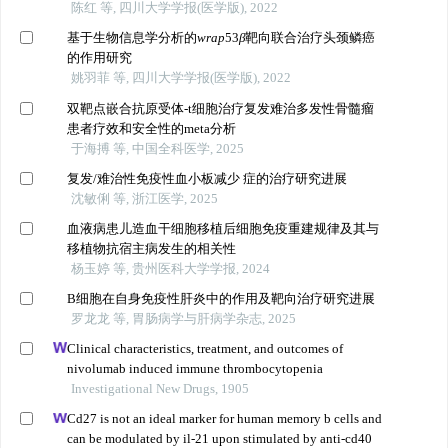
陈红 等, 四川大学学报(医学版), 2022
基于生物信息学分析的
wrap
53
β
靶向联合治疗头颈鳞癌
的作用研究
姚羽菲 等, 四川大学学报(医学版), 2022
双靶点嵌合抗原受体-t细胞治疗复发难治多发性骨髓瘤
患者疗效和安全性的meta分析
于海搏 等, 中国全科医学, 2025
复发/难治性免疫性血小板减少 症的治疗研究进展
沈敏俐 等, 浙江医学, 2025
血液病患儿造血干细胞移植后细胞免疫重建规律及其与
移植物抗宿主病发生的相关性
杨玉婷 等, 贵州医科大学学报, 2024
B细胞在自身免疫性肝炎中的作用及靶向治疗研究进展
罗龙龙 等, 胃肠病学与肝病学杂志, 2025
Clinical characteristics, treatment, and outcomes of
nivolumab induced immune thrombocytopenia
Investigational New Drugs, 1905
Cd27 is not an ideal marker for human memory b cells and
can be modulated by il-21 upon stimulated by anti-cd40