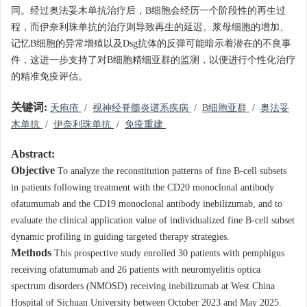
同。经过奥法妥木单抗治疗后，B细胞会经历一个阶段性的再生过
程，而伊奈利珠单抗的治疗则导致再生的延迟。浆母细胞的增加、
记忆B细胞的异常增殖以及Dsg抗体的反弹可能暗示着潜在的不良事
件，这进一步支持了对B细胞精细亚群的监测，以便进行个性化治疗
的精准免疫评估。
关键词:
天疱疮
/
视神经脊髓炎谱系疾病
/
B细胞亚群
/
奥法妥
木单抗
/
伊奈利珠单抗
/
免疫重建
Abstract:
Objective
To analyze the reconstitution patterns of fine B-cell subsets
in patients following treatment with the CD20 monoclonal antibody
ofatumumab and the CD19 monoclonal antibody inebilizumab, and to
evaluate the clinical application value of individualized fine B-cell subset
dynamic profiling in guiding targeted therapy strategies.
Methods
This prospective study enrolled 30 patients with pemphigus
receiving ofatumumab and 26 patients with neuromyelitis optica
spectrum disorders (NMOSD) receiving inebilizumab at West China
Hospital of Sichuan University between October 2023 and May 2025.