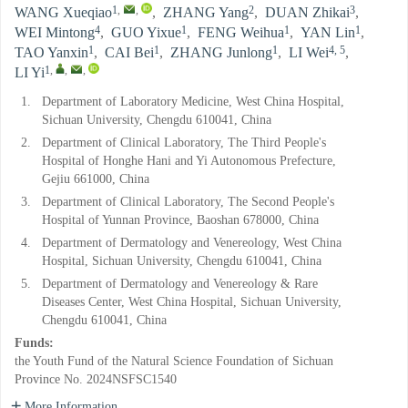
1
,
,
2
3
WANG Xueqiao
,
ZHANG Yang
,
DUAN Zhikai
,
4
1
1
1
WEI Mintong
,
GUO Yixue
,
FENG Weihua
,
YAN Lin
,
1
1
1
4, 5
TAO Yanxin
,
CAI Bei
,
ZHANG Junlong
,
LI Wei
,
1
,
,
,
LI Yi
1.
Department of Laboratory Medicine, West China Hospital,
Sichuan University, Chengdu 610041, China
2.
Department of Clinical Laboratory, The Third People's
Hospital of Honghe Hani and Yi Autonomous Prefecture,
Gejiu 661000, China
3.
Department of Clinical Laboratory, The Second People's
Hospital of Yunnan Province, Baoshan 678000, China
4.
Department of Dermatology and Venereology, West China
Hospital, Sichuan University, Chengdu 610041, China
5.
Department of Dermatology and Venereology & Rare
Diseases Center, West China Hospital, Sichuan University,
Chengdu 610041, China
Funds:
the Youth Fund of the Natural Science Foundation of Sichuan
Province
No. 2024NSFSC1540
More Information