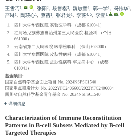
1
,
,
2
3
4
1
1
王雪巧
,
张阳
,
段智楷
,
魏敏童
,
郭一学
,
冯伟华
,
1
1
1
1
4, 5
1
,
,
,
严琳
,
陶琰心
,
蔡蓓
,
张君龙
,
李薇
,
李壹
1.
四川大学华西医院 实验医学科 （成都 610041）
2.
红河哈尼族彝族自治州第三人民医院 检验科 （个旧
661000）
3.
云南省第二人民医院 医学检验科 （保山 678000）
4.
四川大学华西医院 皮肤性病科 （成都 610041）
5.
四川大学华西医院 皮肤性病科 罕见病中心 （成都
610041）
基金项目:
国家自然科学基金面上项目
No. 2024NSFSC1540
国家重点研发计划
No. 2022YFC2406600/2022YFC2406604
四川省自然科学基金青年基金
No. 2024NSFSC1540
详细信息
Characterization of Immune Reconstitution
Patterns in B-cell Subsets Mediated by B-cell
Targeted Therapies