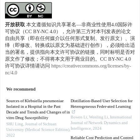
开放获取
本文遵循知识共享署名—非商业性使用4.0国际许
可协议（CC BY-NC 4.0），允许第三方对本刊发表的论文
自由共享（即在任何媒介以任何形式复制、发行原文）、演
绎（即修改、转换或以原文为基础进行创作），必须给出适
当的署名，提供指向本文许可协议的链接，同时标明是否对
原文作了修改；不得将本文用于商业目的。CC BY-NC 4.0
许可协议详情请访问
https://creativecommons.org/licenses/by-
nc/4.0
We recommend
Sources of Klebsiella pneumoniae
Distillation-Based User Selection for
Isolated in a Hospital in the Past
Heterogeneous Feder-ated Learning
Decade and Trends and Changes of in
Bowen Li, Wenling Li
,
International
vitro Drug Susceptibility
Journal of Network Dynamics and
SHU Ling
,
Journal of Sichuan
Intelligence
,
2024
University (Medical Science Edition)
,
2022
Reliable Cost Prediction and Control