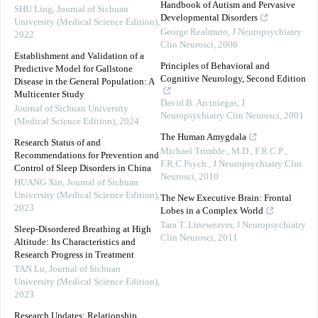
Handbook of Autism and Pervasive
SHU Ling
,
Journal of Sichuan
Developmental Disorders
University (Medical Science Edition)
,
George Realmuto
,
J Neuropsychiatry
2022
Clin Neurosci
,
2006
Establishment and Validation of a
Principles of Behavioral and
Predictive Model for Gallstone
Cognitive Neurology, Second Edition
Disease in the General Population: A
Multicenter Study
David B. Arciniegas
,
J
Journal of Sichuan University
Neuropsychiatry Clin Neurosci
,
2001
(Medical Science Edition)
,
2024
The Human Amygdala
Research Status of and
Michael Trimble , M.D., F.R.C.P.,
Recommendations for Prevention and
F.R.C.Psych.
,
J Neuropsychiatry Clin
Control of Sleep Disorders in China
Neurosci
,
2010
HUANG Xin
,
Journal of Sichuan
University (Medical Science Edition)
,
The New Executive Brain: Frontal
2023
Lobes in a Complex World
Tara T. Lineweaver
,
J Neuropsychiatry
Sleep-Disordered Breathing at High
Clin Neurosci
,
2011
Altitude: Its Characteristics and
Research Progress in Treatment
TAN Lu
,
Journal of Sichuan
University (Medical Science Edition)
,
2023
Research Updates: Relationship