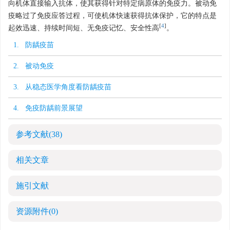
向机体直接输入抗体，使其获得针对特定病原体的免疫力。被动免
疫略过了免疫应答过程，可使机体快速获得抗体保护，它的特点是
[
4
]
起效迅速、持续时间短、无免疫记忆、安全性高
。
1. 防龋疫苗
2. 被动免疫
3. 从稳态医学角度看防龋疫苗
4. 免疫防龋前景展望
参考文献
(38)
相关文章
施引文献
资源附件
(0)