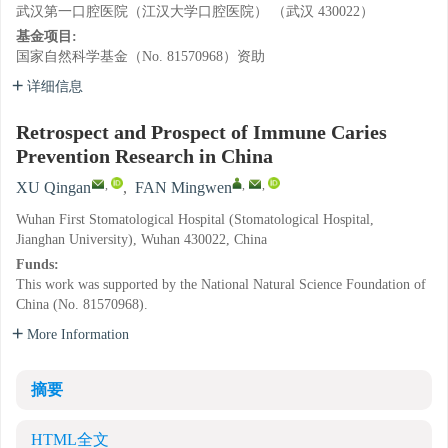
武汉第一口腔医院（江汉大学口腔医院） （武汉 430022）
基金项目:
国家自然科学基金（No. 81570968）资助
详细信息
Retrospect and Prospect of Immune Caries
Prevention Research in China
,
,
,
XU Qingan
,
FAN Mingwen
Wuhan First Stomatological Hospital (Stomatological Hospital,
Jianghan University), Wuhan 430022, China
Funds:
This work was supported by the National Natural Science Foundation of
China (No. 81570968).
More Information
摘要
HTML全文