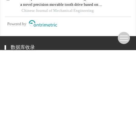
a novel precision movable tooth drive based on
logarithmic spiral
Chinese Journal of Mechanical Engineering
Powered by
数据库收录
美国《医学索引》（IM/Medline）
中国生物医学文献数据库
中文核心期刊要目总览（北大核心）
美国PubMed Central （PMC）
中国科学引文数据库（CSCD）(核心板）
友情链接
中华人民共和国教育部
四川大学