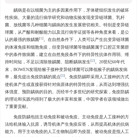
龋病是在以细菌为主的多因素作用下，牙体硬组织发生的破坏
性疾病。大量的流行病学研究和动物实验发现变异链球菌、乳杆
菌、放线菌等几种细菌与龋病的发生发展密切相关。特别是变异链
球菌，从产酸和耐酸能力以及流行病学证据等各种角度来看，是公
[
1
]
认的最强的致龋菌
。在自然条件下，人类可以产生抗变异链球菌
的体液免疫和细胞免疫，但变异链球菌等致龋菌属于口腔正常菌群
中的条件致病菌，建立在自然免疫条件下的特异性抗体作用弱、维
[
2
]
持时间短，不足以清除致龋菌、阻断龋病发生
。20世纪60年代
末，BOWEN发现给猴子接种变异链球菌可以降低猴子的龋病发病
[
3
]
率，最先提出免疫防龋的观点
。免疫防龋即采用人工接种的方式
使机体产生或直接获得针对病原体的特异性抗体，从而达到增强抗
体强度、预防龋病的目的。历经半个多世纪的研究探索，免疫防龋
的理论和实践均得到了极大的丰富和发展，中国学者在该领域做出
了重要贡献。
免疫防龋包括主动免疫和被动免疫。主动免疫是人工接种的方
法给机体输入抗原，诱导机体产生免疫应答，从而提高机体的抗病
能力。用于主动免疫的人工生物制品即为疫苗。被动免疫是指人工