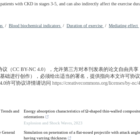
atients with CKD in stages 3-5, and can also indirectly affect the exercise dura
tus
/
Blood biochemical indicators
/
Duration of exercise
/
Mediating effect
议（CC BY-NC 4.0），允许第三方对本刊发表的论文自由共
基础进行创作），必须给出适当的署名，提供指向本文许可协议
4.0许可协议详情请访问
https://creativecommons.org/licenses/by-nc/
d Trends and
Energy absorption characteristics of Ω-shaped thin-walled composite 
orientations
Explosion and Shock Waves
,
2023
e General
Simulation on penetration of a flat-nosed projectile with attack angl
having varying thickness