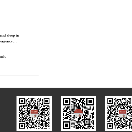
and sleep in
emergency
ronic