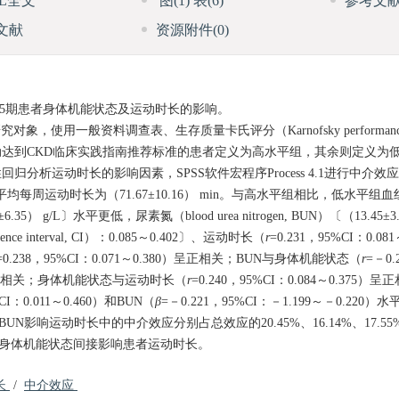
ML全文
图
(1)
表
(6)
参考文
文献
资源附件
(0)
CKD）3～5期患者身体机能状态及运动时长的影响。
对象，使用一般资料调查表、生存质量卡氏评分（Karnofsky performance s
到CKD临床实践指南推荐标准的患者定义为高水平组，其余则定义为低水平组
析运动时长的影响因素，SPSS软件宏程序Process 4.1进行中介效
，平均每周运动时长为（71.67±10.16） min。与高水平组相比，低水平组血红蛋白
6.35） g/L〕水平更低，尿素氮（blood urea nitrogen, BUN）〔（13.45±
nce interval, CI）：0.085～0.402〕、运动时长（
r
=0.231，95%CI：0.0
=0.238，95%CI：0.071～0.380）呈正相关；BUN与身体机能状态（
r
=－0.
42）呈负相关；身体机能状态与运动时长（
r
=0.240，95%CI：0.084～0.37
%CI：0.011～0.460）和BUN（
β
=－0.221，95%CI：－1.199～－0.220）水
影响运动时长中的中介效应分别占总效应的20.45%、16.14%、17.55
可通过身体机能状态间接影响患者运动时长。
长
/
中介效应