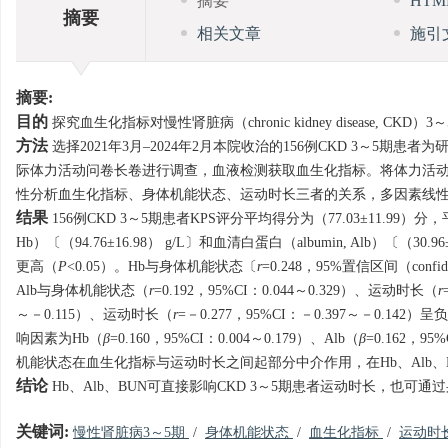
摘要
HT
摘要
相关文章
施引
摘要:
目的
探究血生化指标对慢性肾脏病（chronic kidney disease, 
方法
选择2021年3月–2024年2月本院收治的156例CKD 3～5期患者为研究
际体力活动问卷长卷进行调查，血液检测获取血生化指标。将体力活动达
性分析血生化指标、身体机能状态、运动时长三者的关系，多因素线性回归分
结果
156例CKD 3～5期患者KPS评分平均得分为（77.03±11.99）分
Hb）〔（94.76±16.98） g/L〕和血清白蛋白（albumin, Alb）〔（30.96±
更高（
P
<0.05）。Hb与身体机能状态〔
r
=0.248，95%置信区间（confide
Alb与身体机能状态（
r
=0.192，95%CI：0.044～0.329）、运动时长（
r
～－0.115）、运动时长（
r
=－0.277，95%CI：－0.397～－0.1
响因素为Hb（
β
=0.160，95%CI：0.004～0.179）、Alb（
β
=0.162，95
机能状态在血生化指标与运动时长之间起部分中介作用，在Hb、Alb、BUN
结论
Hb、Alb、BUN可直接影响CKD 3～5期患者运动时长，也
关键词:
慢性肾脏病3～5期
/
身体机能状态
/
血生化指标
/
运动时