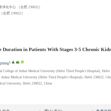
中心 （合肥 230022）
肥 230022）
e Duration in Patients With Stages 3-5 Chronic Kid
3
,
,
,
gming
l College of Anhui Medical University (Hefei Third People's Hospital), Hefei
 Anhui Medical University (Hefei Third People's Hospital), Hefei 230022, Chi
ical University, Hefei 230022, China