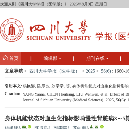
欢迎来到《四川大学学报（医学版）》
2026年8月9日 星期日
首页
编辑部
期刊在线
文章导航
>
四川大学学报（医学版）
>
2025
>
56(6)
: 1660-1
引用本文:
杨艳娜, 陈厚良, 刘雯雯, 等. 身体机能状态对血生化指标影响慢性肾
Citation:
YANG Yanna, CHEN Houliang, LIU Wenwen, et al. Effect of Blood
Journal of Sichuan University (Medical Sciences), 2025, 56(6):
身体机能状态对血生化指标影响慢性肾脏病3～5
1
,
,
2
1
3
,
,
,
杨艳娜
,
陈厚良
,
刘雯雯
,
齐向明