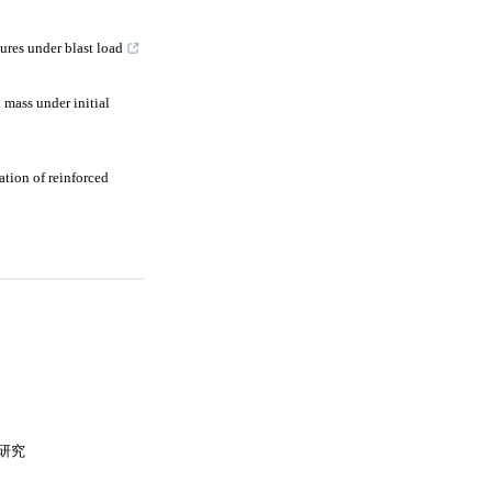
ures under blast load
 mass under initial
tion of reinforced
研究