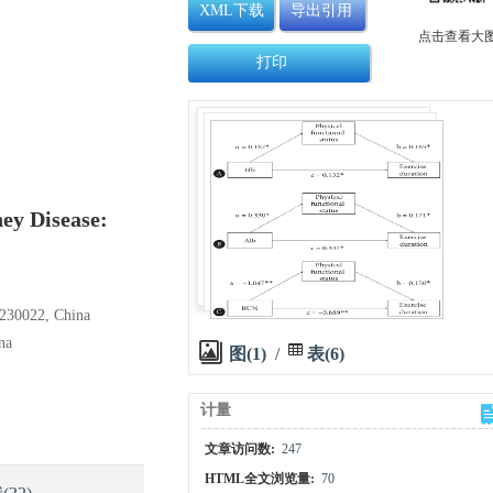
XML下载
导出引用
点击查看大
打印
ney Disease:
 230022, China
na
图(1)
/
表(6)
计量
文章访问数:
247
HTML全文浏览量:
70