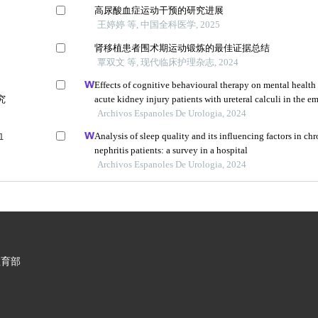
高尿酸血症运动干预的研究进展
王婷婷 等, 中国全科医学, 2025
肾移植患者围术期运动锻炼的最佳证据总结
覃双文 等, 现代临床护理杂志, 2024
Effects of cognitive behavioural therapy on mental health 
究
acute kidney injury patients with ureteral calculi in the 
department: a retrospective study
Archivos Espanoles De Urologia, 2024
血
Analysis of sleep quality and its influencing factors in ch
nephritis patients: a survey in a hospital
Archivos Espanoles De Urologia, 2024
教育部