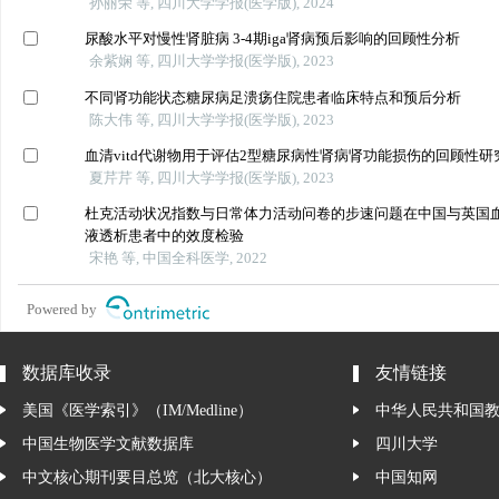
孙丽荣 等, 四川大学学报(医学版), 2024
尿酸水平对慢性肾脏病 3-4期iga肾病预后影响的回顾性分析
余紫娴 等, 四川大学学报(医学版), 2023
不同肾功能状态糖尿病足溃疡住院患者临床特点和预后分析
陈大伟 等, 四川大学学报(医学版), 2023
血清vitd代谢物用于评估2型糖尿病性肾病肾功能损伤的回顾性研
夏芹芹 等, 四川大学学报(医学版), 2023
杜克活动状况指数与日常体力活动问卷的步速问题在中国与英国
液透析患者中的效度检验
宋艳 等, 中国全科医学, 2022
Powered by
数据库收录
友情链接
美国《医学索引》（IM/Medline）
中华人民共和国
中国生物医学文献数据库
四川大学
中文核心期刊要目总览（北大核心）
中国知网