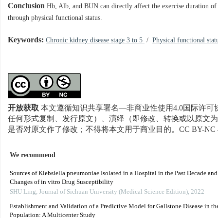
Conclusion
Hb, Alb, and BUN can directly affect the exercise duration of p
through physical functional status.
Keywords:
Chronic kidney disease stage 3 to 5
/
Physical functional sta
开放获取
本文遵循知识共享署名—非商业性使用4.0国际许可协
任何形式复制、发行原文）、演绎（即修改、转换或以原文为
是否对原文作了修改；不得将本文用于商业目的。CC BY-NC 
We recommend
Sources of Klebsiella pneumoniae Isolated in a Hospital in the Past Decade an
Changes of in vitro Drug Susceptibility
SHU Ling
,
Journal of Sichuan University (Medical Science Edition)
,
2022
Establishment and Validation of a Predictive Model for Gallstone Disease in th
Population: A Multicenter Study