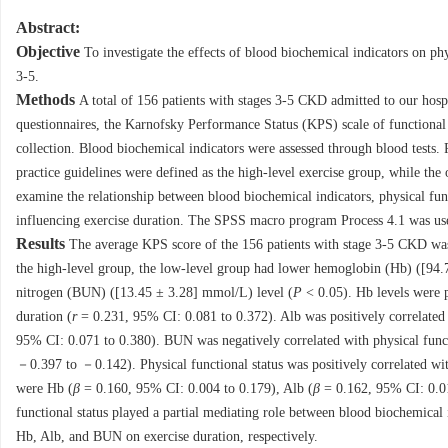
Abstract:
Objective
To investigate the effects of blood biochemical indicators on phy
3-5.
Methods
A total of 156 patients with stages 3-5 CKD admitted to our hos
questionnaires, the Karnofsky Performance Status (KPS) scale of functional
collection. Blood biochemical indicators were assessed through blood tests
practice guidelines were defined as the high-level exercise group, while the
examine the relationship between blood biochemical indicators, physical func
influencing exercise duration. The SPSS macro program Process 4.1 was use
Results
The average KPS score of the 156 patients with stage 3-5 CKD wa
the high-level group, the low-level group had lower hemoglobin (Hb) ([94.
nitrogen (BUN) ([13.45 ± 3.28] mmol/L) level (
P
< 0.05). Hb levels were po
duration (
r
= 0.231, 95% CI: 0.081 to 0.372). Alb was positively correlated w
95% CI: 0.071 to 0.380). BUN was negatively correlated with physical funct
－0.397 to －0.142). Physical functional status was positively correlated wit
were Hb (
β
= 0.160, 95% CI: 0.004 to 0.179), Alb (
β
= 0.162, 95% CI: 0.0
functional status played a partial mediating role between blood biochemical
Hb, Alb, and BUN on exercise duration, respectively.