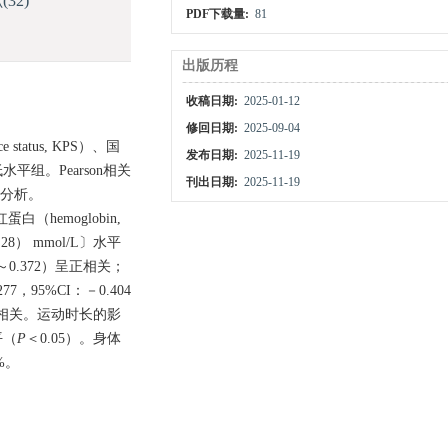
献
(32)
PDF下载量:
81
出版历程
收稿日期:
2025-01-12
修回日期:
2025-09-04
tatus, KPS）、国
发布日期:
2025-11-19
。Pearson相关
刊出日期:
2025-11-19
应分析。
（hemoglobin,
3.28） mmol/L〕水平
81～0.372）呈正相关；
277，95%CI：－0.404
5）呈正相关。运动时长的影
平（
P
＜0.05）。身体
%。