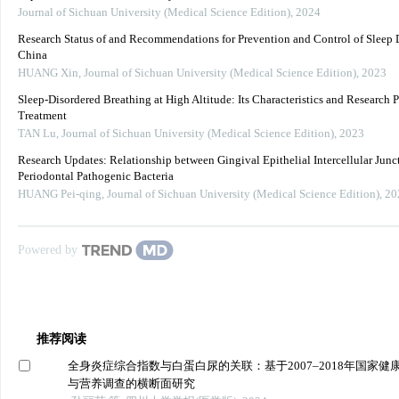
Journal of Sichuan University (Medical Science Edition)
,
2024
Research Status of and Recommendations for Prevention and Control of Sleep D
China
HUANG Xin
,
Journal of Sichuan University (Medical Science Edition)
,
2023
Sleep-Disordered Breathing at High Altitude: Its Characteristics and Research P
Treatment
TAN Lu
,
Journal of Sichuan University (Medical Science Edition)
,
2023
Research Updates: Relationship between Gingival Epithelial Intercellular Junc
Periodontal Pathogenic Bacteria
HUANG Pei-qing
,
Journal of Sichuan University (Medical Science Edition)
,
20
Powered by
推荐阅读
全身炎症综合指数与白蛋白尿的关联：基于2007–2018年国家健
与营养调查的横断面研究