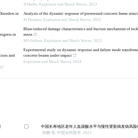
JI Haibo
,
Explosion and Shock Waves
,
2023
isorders in
Analysis of the dynamic response of prestressed concrete frame struct
SI Doudou
,
Explosion and Shock Waves
,
2023
Blast-induced damage characteristics and fracture mechanism of rock
rogress in
stress
MA Sizhou
,
Explosion and Shock Waves
,
2023
Experimental study on dynamic response and failure mode transforma
tions and
concrete beams under impact
Explosion and Shock Waves
,
2024
22
康
中国长寿地区老年人血尿酸水平与慢性肾脏病发病风险
张鹏 等, 中国全科医学, 2023