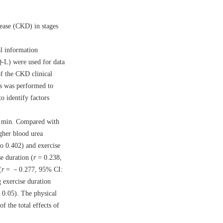
sease (CKD) in stages
al information
Q-L) were used for data
of the CKD clinical
is was performed to
o identify factors
6) min. Compared with
gher blood urea
o 0.402) and exercise
e duration (
r
= 0.238,
(
r
= －0.277, 95% CI:
 exercise duration
0.05). The physical
 the total effects of