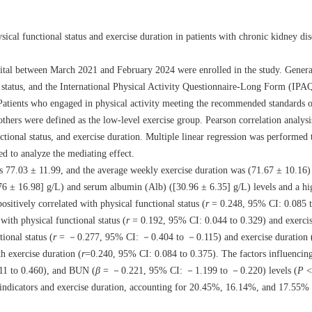
sical functional status and exercise duration in patients with chronic kidney di
pital between March 2021 and February 2024 were enrolled in the study. Gener
 status, and the International Physical Activity Questionnaire-Long Form (IPA
. Patients who engaged in physical activity meeting the recommended standards 
 others were defined as the low-level exercise group. Pearson correlation analys
tional status, and exercise duration. Multiple linear regression was performed t
d to analyze the mediating effect.
s 77.03 ± 11.99, and the average weekly exercise duration was (71.67 ± 10.1
76 ± 16.98] g/L) and serum albumin (Alb) ([30.96 ± 6.35] g/L) levels and a hi
sitively correlated with physical functional status (
r
= 0.248, 95% CI: 0.085 t
ith physical functional status (
r
= 0.192, 95% CI: 0.044 to 0.329) and exercis
ional status (
r
= －0.277, 95% CI: －0.404 to －0.115) and exercise duration 
h exercise duration (
r
=0.240, 95% CI: 0.084 to 0.375). The factors influencing
11 to 0.460), and BUN (
β
= －0.221, 95% CI: －1.199 to －0.220) levels (
P
< 
 indicators and exercise duration, accounting for 20.45%, 16.14%, and 17.55% of