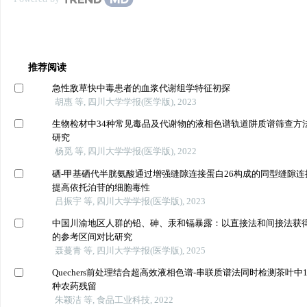
推荐阅读
急性敌草快中毒患者的血浆代谢组学特征初探
胡惠 等, 四川大学学报(医学版), 2023
生物检材中34种常见毒品及代谢物的液相色谱轨道阱质谱筛查方
研究
杨觅 等, 四川大学学报(医学版), 2022
硒-甲基硒代半胱氨酸通过增强缝隙连接蛋白26构成的同型缝隙连
提高依托泊苷的细胞毒性
吕振宇 等, 四川大学学报(医学版), 2023
中国川渝地区人群的铅、砷、汞和镉暴露：以直接法和间接法获
的参考区间对比研究
聂蔓青 等, 四川大学学报(医学版), 2025
Quechers前处理结合超高效液相色谱-串联质谱法同时检测茶叶中1
种农药残留
朱颖洁 等, 食品工业科技, 2022