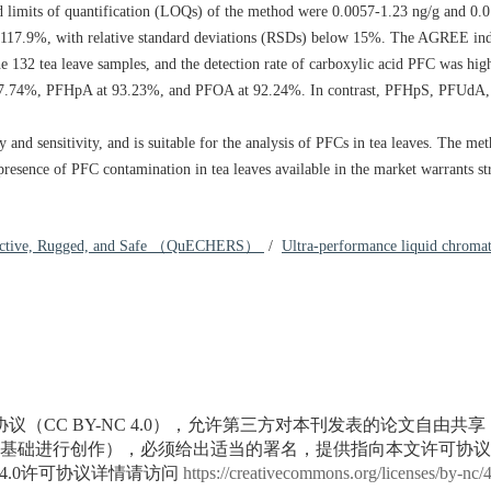
d limits of quantification (LOQs) of the method were
0.0057
-1.23 ng/g and 0.0
%-117.9%, with relative standard deviations (RSDs) below 15%. The AGREE in
e 132 tea leave samples, and the detection rate of carboxylic acid PFC was high
 at 97.74%, PFHpA at 93.23%, and PFOA at 92.24%. In contrast, PFHpS, PFU
 and sensitivity, and is suitable for the analysis of PFCs in tea leaves. The me
resence of PFC contamination in tea leaves available in the market warrants s
ffective, Rugged, and Safe （QuECHERS）
/
Ultra-performance liquid chrom
议（CC BY-NC 4.0），允许第三方对本刊发表的论文自由共
基础进行创作），必须给出适当的署名，提供指向本文许可协议
4.0许可协议详情请访问
https://creativecommons.org/licenses/by-nc/