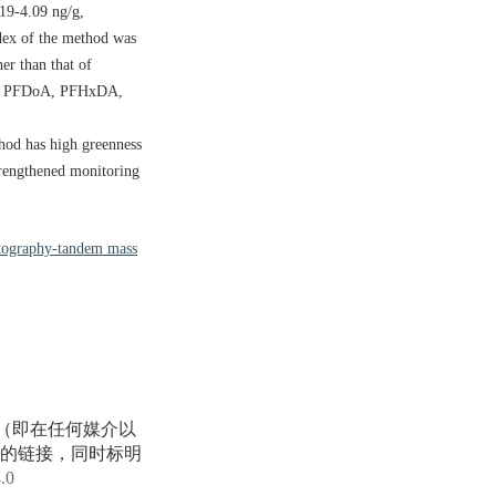
19-4.09 ng/g,
dex of the method was
er than that of
dA, PFDoA, PFHxDA,
thod has high greenness
trengthened monitoring
atography-tandem mass
享（即在任何媒介以
的链接，同时标明
4.0