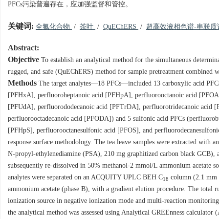
PFCs污染普遍存在，应加强监督和管控。
关键词:
全氟化合物
/
茶叶
/
QuEChERS
/
超高效液相色谱-串联
Abstract:
Objective
To establish an analytical method for the simultaneous determina
rugged, and safe (QuEChERS) method for sample pretreatment combined w
Methods
The target analytes—18 PFCs—included 13 carboxylic acid PFCs 
[PFHxA], perfluoroheptanoic acid [PFHpA], perfluorooctanoic acid [PFOA]
[PFUdA], perfluorododecanoic acid [PFTrDA], perfluorotridecanoic acid 
perfluorooctadecanoic acid [PFODA]) and 5 sulfonic acid PFCs (perfluorob
[PFHpS], perfluorooctanesulfonic acid [PFOS], and perfluorodecanesulfon
response surface methodology. The tea leave samples were extracted with an
N-propyl-ethylenediamine (PSA), 210 mg graphitized carbon black GCB), a
subsequently re-dissolved in 50% methanol-2 mmol/L ammonium acetate solu
analytes were separated on an ACQUITY UPLC BEH C
column (2.1 mm ×
18
ammonium acetate (phase B), with a gradient elution procedure. The total 
ionization source in negative ionization mode and multi-reaction monitorin
the analytical method was assessed using Analytical GREEnness calculato