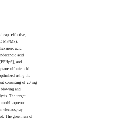
cheap, effective,
PLC-MS/MS).
hexanoic acid
ndecanoic acid
 [PFHpS], and
ptanesulfonic acid
ptimized using the
ent consisting of 20 mg
n blowing and
ysis. The target
 mmol/L aqueous
n electrospray
od. The greenness of