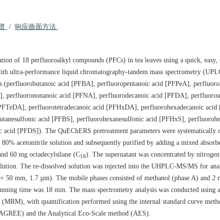
质谱
/
响应曲面方法
tion of 18 perfluoroalkyl compounds (PFCs) in tea leaves using a quick, easy, 
ith ultra-performance liquid chromatography-tandem mass spectrometry (U
(perfluorobutanoic acid [PFBA], perfluoropentanoic acid [PFPeA], perfluoro
, perfluorononanoic acid [PFNA], perfluorodecanoic acid [PFDA], perfluorou
[PFTeDA], perfluorotetradecanoic acid [PFHxDA], perfluorohexadecanoic acid
utanesulfonic acid [PFBS], perfluorohexanesulfonic acid [PFHxS], perfluorohe
ic acid [PFDS]). The QuEChERS pretreatment parameters were systematically o
 80% acetonitrile solution and subsequently purified by adding a mixed absorb
nd 60 mg octadecylsilane (C
). The supernatant was concentrated by nitroge
18
tion. The re-dissolved solution was injected into the UHPLC-MS/MS for anal
 50 mm, 1.7 µm). The mobile phases consisted of methanol (phase A) and 2
running time was 18 min. The mass spectrometry analysis was conducted using a
g (MRM), with quantification performed using the internal standard curve meth
r (AGREE) and the Analytical Eco-Scale method (AES).