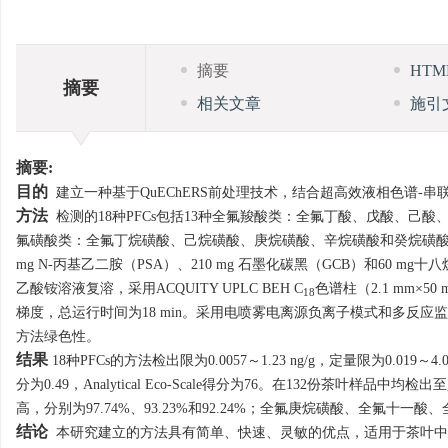
摘要
HT
摘要
相关文章
施引
摘要:
目的
建立一种基于QuEChERS前处理技术，结合超高效液相色谱-串联质谱同时测
方法
检测的18种PFCs包括13种全氟羧酸类：全氟丁酸、戊酸、
氟磺酸类：全氟丁烷磺酸、己烷磺酸、庚烷磺酸、辛烷磺酸和癸烷磺酸。采
mg N-丙基乙二胺（PSA）、210 mg 石墨化碳黑（GCB）和60 mg十八烷基硅烷（
乙酸铵溶液复溶，采用ACQUITY UPLC BEH C
色谱柱（2.1 mm×
18
梯度，总运行时间为18 min。采用电喷雾电离源负离子模式和多反应监测模式
方法绿色性。
结果
18种PFCs的方法检出限为
0.0057
～1.23 ng/g，定量限为0.01
分为0.49，Analytical Eco-Scale得分为76。在132份
高，分别为97.74%、93.23%和92.24%；全氟庚烷磺酸、全氟十
结论
本研究建立的方法具有简单、快速、灵敏的优点，适用于茶叶中