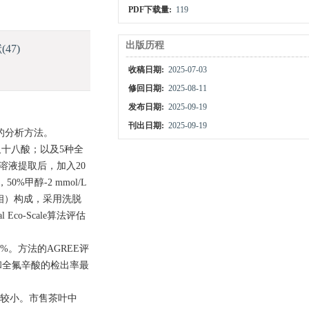
PDF下载量:
119
出版历程
献
(47)
收稿日期:
2025-07-03
修回日期:
2025-08-11
发布日期:
2025-09-19
刊出日期:
2025-09-19
s）的分析方法。
及十八酸；以及5种全
溶液提取后，加入20
甲醇-2 mmol/L
（B相）构成，采用洗脱
o-Scale算法评估
15%。方法的AGREE评
庚酸和全氟辛酸的检出率最
响较小。市售茶叶中