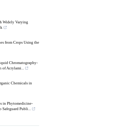
h Widely Varying
lk
ues from Crops Using the
iquid Chromatography-
 of Acrylami...
rganic Chemicals in
s in Phytomedicine-
Safeguard Publi...