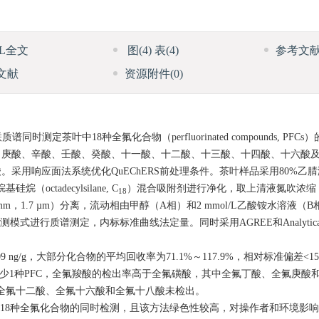
ML全文
图
(4)
表
(4)
参考文
文献
资源附件
(0)
定茶叶中18种全氟化合物（perfluorinated compounds, PFC
己酸、庚酸、辛酸、壬酸、癸酸、十一酸、十二酸、十三酸、十四酸、十六酸
用响应面法系统优化QuEChERS前处理条件。茶叶样品采用80%乙腈
octadecylsilane, C
）混合吸附剂进行净化，取上清液氮吹浓缩，50%
18
50 mm，1.7 µm）分离，流动相由甲醇（A相）和2 mmol/L乙酸铵水溶液
进行质谱测定，内标标准曲线法定量。同时采用AGREE和Analytical Ec
9～4.09 ng/g，大部分化合物的平均回收率为71.1%～117.9%，相对标准偏差<
茶叶样品中均检出至少1种PFC，全氟羧酸的检出率高于全氟磺酸，其中全氟丁酸、全氟
一酸、全氟十二酸、全氟十六酸和全氟十八酸未检出。
18种全氟化合物的同时检测，且该方法绿色性较高，对操作者和环境影