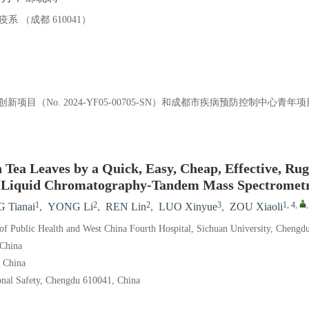
（成都 610041）
目（No. 2024-YF05-00705-SN）和成都市疾病预防控制中心青年项目（N
Tea Leaves by a Quick, Easy, Cheap, Effective, Rug
 Liquid Chromatography-Tandem Mass Spectromet
1
2
2
3
1, 4
,
 Tianai
,
YONG Li
,
REN Lin
,
LUO Xinyue
,
ZOU Xiaoli
of Public Health and West China Fourth Hospital, Sichuan University, Chengd
 China
, China
onal Safety, Chengdu 610041, China