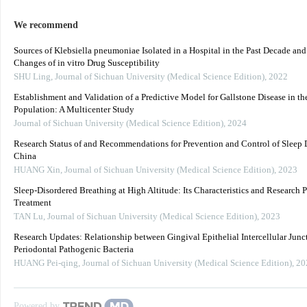
We recommend
Sources of Klebsiella pneumoniae Isolated in a Hospital in the Past Decade an
Changes of in vitro Drug Susceptibility
SHU Ling
,
Journal of Sichuan University (Medical Science Edition)
,
2022
Establishment and Validation of a Predictive Model for Gallstone Disease in th
Population: A Multicenter Study
Journal of Sichuan University (Medical Science Edition)
,
2024
Research Status of and Recommendations for Prevention and Control of Sleep D
China
HUANG Xin
,
Journal of Sichuan University (Medical Science Edition)
,
2023
Sleep-Disordered Breathing at High Altitude: Its Characteristics and Research P
Treatment
TAN Lu
,
Journal of Sichuan University (Medical Science Edition)
,
2023
Research Updates: Relationship between Gingival Epithelial Intercellular Junc
Periodontal Pathogenic Bacteria
HUANG Pei-qing
,
Journal of Sichuan University (Medical Science Edition)
,
20
Powered by