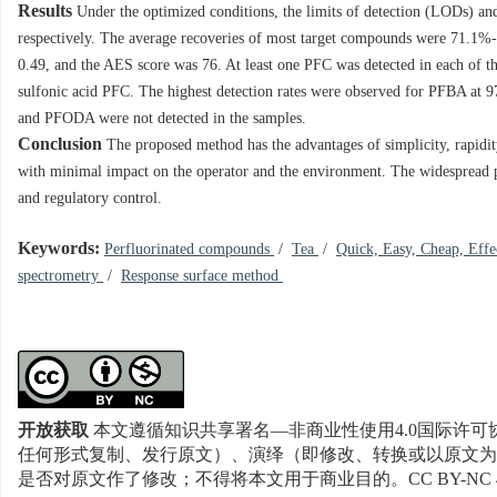
Results
Under the optimized conditions, the limits of detection (LODs) an
respectively. The average recoveries of most target compounds were 71.1
0.49, and the AES score was 76. At least one PFC was detected in each of th
sulfonic acid PFC. The highest detection rates were observed for PFBA
and PFODA were not detected in the samples.
Conclusion
The proposed method has the advantages of simplicity, rapidity
with minimal impact on the operator and the environment. The widespread p
and regulatory control.
Keywords:
Perfluorinated compounds
/
Tea
/
Quick, Easy, Cheap, E
spectrometry
/
Response surface method
开放获取
本文遵循知识共享署名—非商业性使用4.0国际许可协
任何形式复制、发行原文）、演绎（即修改、转换或以原文为
是否对原文作了修改；不得将本文用于商业目的。CC BY-NC 