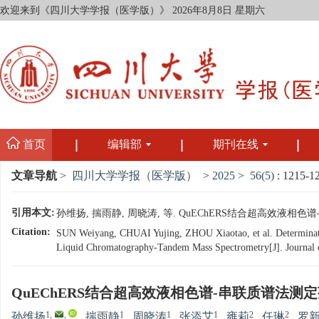
欢迎来到《四川大学学报（医学版）》
2026年8月8日 星期六
首页
编辑部
期刊在线
文章导航
>
四川大学学报（医学版）
>
2025
>
56(5)
: 1215-1
引用本文:
孙维扬, 揣雨静, 周晓涛, 等. QuEChERS结合超高效液相色谱-串
Citation:
SUN Weiyang, CHUAI Yujing, ZHOU Xiaotao, et al. Determinati
Liquid Chromatography-Tandem Mass Spectrometry[J]. Journal o
QuEChERS结合超高效液相色谱-串联质谱法测
1
,
,
1
1
1
2
2
孙维扬
,
揣雨静
,
周晓涛
,
张添艾
,
雍莉
,
任琳
,
罗