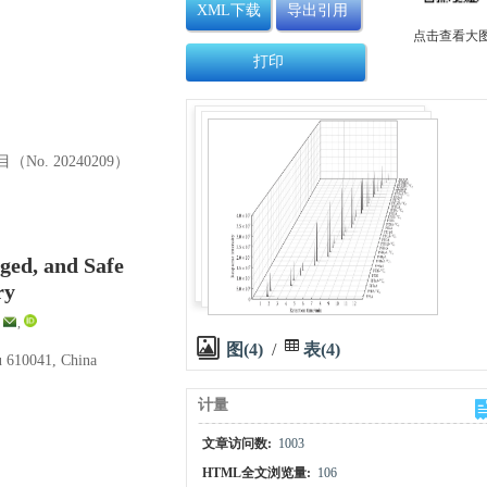
XML下载
导出引用
点击查看大
打印
o. 20240209）
ged, and Safe
ry
,
,
图(4)
/
表(4)
u 610041, China
计量
文章访问数:
1003
HTML全文浏览量:
106