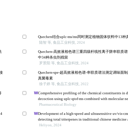
Quechers结合uplc-ms/ms同时测定植物固体饮料中13
陆智 等, 食品工业科技, 2024
法
Quechers-高效液相色谱三重四级杆线性离子阱串联质
中34种杀虫剂残留
罗景阳 等, 食品工业科技, 2024
接
Quechers-spe-超高效液相色谱-串联质谱法测定调味面
真菌毒素
徐子婷 等, 食品工业科技, 2022
得
Comprehensive profiling of the chemical constituents in
decoction using uplc-qtof-ms combined with molecular n
Pharmaceutical Biology
4
Development of a high-speed and ultrasensitive uv/vis-cm
detecting total triterpenes in traditional chinese medicine 
application
Heliyon, 2024