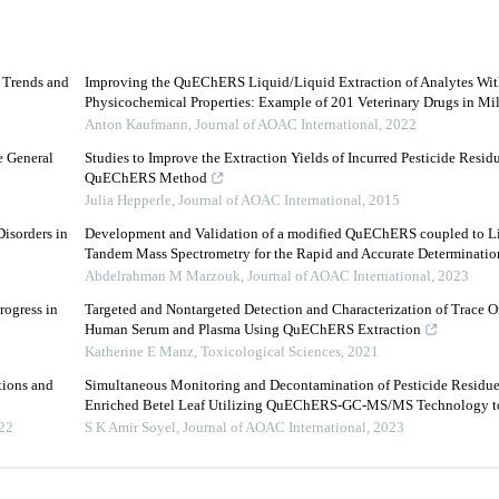
d Trends and
Improving the QuEChERS Liquid/Liquid Extraction of Analytes Wit
Physicochemical Properties: Example of 201 Veterinary Drugs in Mi
Anton Kaufmann
,
Journal of AOAC International
,
2022
e General
Studies to Improve the Extraction Yields of Incurred Pesticide Resid
QuEChERS Method
Julia Hepperle
,
Journal of AOAC International
,
2015
isorders in
Development and Validation of a modified QuEChERS coupled to L
Tandem Mass Spectrometry for the Rapid and Accurate Determination
Abdelrahman M Marzouk
,
Journal of AOAC International
,
2023
rogress in
Targeted and Nontargeted Detection and Characterization of Trace O
Human Serum and Plasma Using QuEChERS Extraction
Katherine E Manz
,
Toxicological Sciences
,
2021
tions and
Simultaneous Monitoring and Decontamination of Pesticide Residue
Enriched Betel Leaf Utilizing QuEChERS-GC-MS/MS Technology to 
22
S K Amir Soyel
,
Journal of AOAC International
,
2023