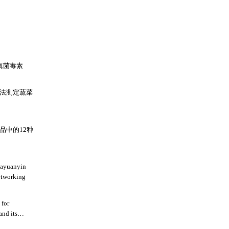
种真菌毒素
谱法测定蔬菜
制品中的12种
 dayuanyin
etworking
 for
and its