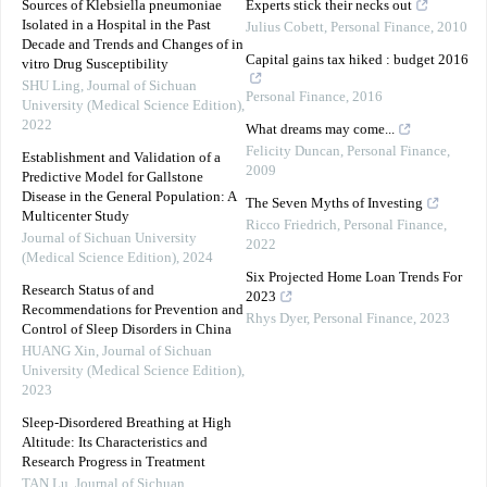
Sources of Klebsiella pneumoniae
Experts stick their necks out
Isolated in a Hospital in the Past
Julius Cobett
,
Personal Finance
,
2010
Decade and Trends and Changes of in
Capital gains tax hiked : budget 2016
vitro Drug Susceptibility
SHU Ling
,
Journal of Sichuan
Personal Finance
,
2016
University (Medical Science Edition)
,
2022
What dreams may come...
Felicity Duncan
,
Personal Finance
,
Establishment and Validation of a
2009
Predictive Model for Gallstone
Disease in the General Population: A
The Seven Myths of Investing
Multicenter Study
Ricco Friedrich
,
Personal Finance
,
Journal of Sichuan University
2022
(Medical Science Edition)
,
2024
Six Projected Home Loan Trends For
Research Status of and
2023
Recommendations for Prevention and
Rhys Dyer
,
Personal Finance
,
2023
Control of Sleep Disorders in China
HUANG Xin
,
Journal of Sichuan
University (Medical Science Edition)
,
2023
Sleep-Disordered Breathing at High
Altitude: Its Characteristics and
Research Progress in Treatment
TAN Lu
,
Journal of Sichuan