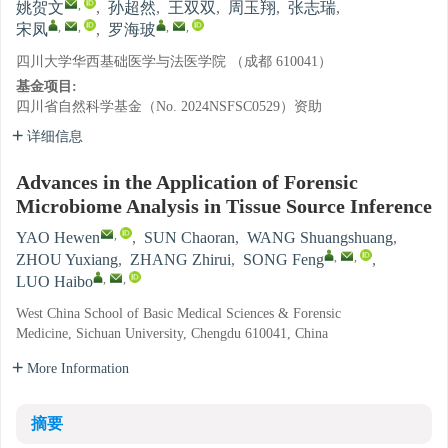
,
姚贺文
,
孙超然
,
王双双
,
周玉翔
,
张志瑞
,
,
,
,
,
宋凤
,
罗海玻
四川大学华西基础医学与法医学院 （成都 610041）
基金项目:
四川省自然科学基金（No. 2024NSFSC0529）资助
详细信息
Advances in the Application of Forensic
Microbiome Analysis in Tissue Source Inference
,
YAO Hewen
,
SUN Chaoran
,
WANG Shuangshuang
,
,
,
ZHOU Yuxiang
,
ZHANG Zhirui
,
SONG Feng
,
,
,
LUO Haibo
West China School of Basic Medical Sciences & Forensic
Medicine, Sichuan University, Chengdu 610041, China
More Information
摘要