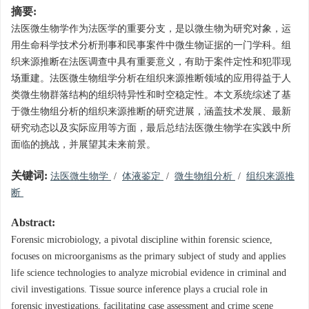
摘要:
法医微生物学作为法医学的重要分支，是以微生物为研究对象，运
用生命科学技术分析刑事和民事案件中微生物证据的一门学科。组
织来源推断在法医调查中具有重要意义，有助于案件定性和犯罪现
场重建。法医微生物组学分析在组织来源推断领域的应用得益于人
类微生物群落结构的组织特异性和时空稳定性。本文系统综述了基
于微生物组分析的组织来源推断的研究进展，涵盖技术发展、最新
研究动态以及实际应用等方面，最后总结法医微生物学在实践中所
面临的挑战，并展望其未来前景。
关键词:
法医微生物学
/
体液鉴定
/
微生物组分析
/
组织来源推
断
Abstract:
Forensic microbiology, a pivotal discipline within forensic science,
focuses on microorganisms as the primary subject of study and applies
life science technologies to analyze microbial evidence in criminal and
civil investigations. Tissue source inference plays a crucial role in
forensic investigations, facilitating case assessment and crime scene