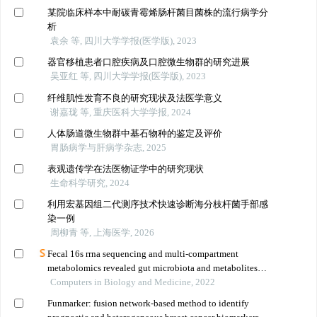
某院临床样本中耐碳青霉烯肠杆菌目菌株的流行病学分
析
袁余 等, 四川大学学报(医学版), 2023
器官移植患者口腔疾病及口腔微生物群的研究进展
吴亚红 等, 四川大学学报(医学版), 2023
纤维肌性发育不良的研究现状及法医学意义
谢嘉珑 等, 重庆医科大学学报, 2024
人体肠道微生物群中基石物种的鉴定及评价
胃肠病学与肝病学杂志, 2025
表观遗传学在法医物证学中的研究现状
生命科学研究, 2024
利用宏基因组二代测序技术快速诊断海分枝杆菌手部感
染一例
周柳青 等, 上海医学, 2026
Fecal 16s rrna sequencing and multi-compartment
metabolomics revealed gut microbiota and metabolites
interactions in app/ps1 mice
Computers in Biology and Medicine, 2022
Funmarker: fusion network-based method to identify